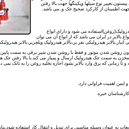
تون.تغییر نوع سیلها وپکینگها جهت بالا رفتن
هت اطمینان از کارکرد صحیح جک و..می باشد.
یدرولیک(روغن)استفاده می شود و دارای انواع
ع بالابر در ایران می باشد که از انواع آن می توان
 انبار،بالابر هیدرولیکی نفر بر،بالابر هیدرولیک ویلچربر،بالابر هیدرول
و بدون روشن شدن موتور و فقط با روشن شدن شیر برقی به سمت پایین 
ن به سمت جک هیدرولیک ارسال و پمپاز می کند.با بالا رفتن جک هیدو
 زمانی که برق وارد بالابر نشود اجازه تخلیه روغن را به تانک نمی ده
 و ایمن اهمیت فراوانی دارد.
ر کارشناسان خبره
عات به عنوان وسیله مناسبی برای تبدیل و انتقال کار استفاده شود.بناب