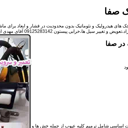
ک صفا
 های هیدرولیک و نئوماتیک بدون محدودیت در فشار و ابعاد برای ماش
ل ها،خرابی پیستون 09125283142 آقای مهدی ابراهیمی
در صفا
د
ات اساسی شامل ترمیم کلیه عیوب از جمله خش ها و