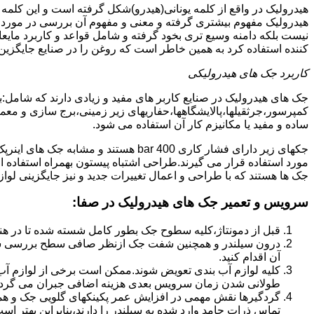
هیدرولیک در واقع از کلمه یونانی(هیدرو)شکل گرفته است و این کلمه
هیدرولیک مفهوم بیشتری گرفته و معنی و مفهوم آن بررسی در مورد 
نیست بلکه دامنه وسیع تری بخود گرفته و شامل قواعد و کاربرد مای
کننده استفاده کرد به همین خاطر است که روغن را در صنایع جایگزین
کاربرد جک های هیدرولیکی
جک های هیدرولیک در صنایع کاربر های مفید و زیادی دارند که شامل:
کمپرسور،جرثقیلها،پالایشگاهها،حفاریهای زیر زمینی،برج سازی و معمار
ساده و مفید یا مکانیزم کار آن استفاده می شود.
جکهای زیر دارای فشار کاری 400 bar هستند
مورد استفاده قرار می گیرند.طراحی اشتباه پیستون بهمراه استفاده ا
جک ها هستند که با طراحی و اعمال تغییرات جدید و نیز جایگزینی لواز
سرویس و تعمیر جک های هیدرولیک در صفا
:
قبل از دمونتاژ،کلیه سطوح جک بطور کامل شسته شده تا در هنگ
درون سیلندر و همچنین شفت جک ازنظر صافی سطح بررسی ش
آن اقدام کنید.
کلیه لوازم آب بندی تعویض شوند.ممکن است برخی از لوازم آب بن
طولانی شدن زمان سرویس بعدی هزینه اضافی جبران می گردد
گردگیرها نقش مهمی در افزایش عمر پکینکهای گلویی جک و ه
تماس ذرات جامد وارد شده به سیلندر را دارند،بنابراین بهتر ا