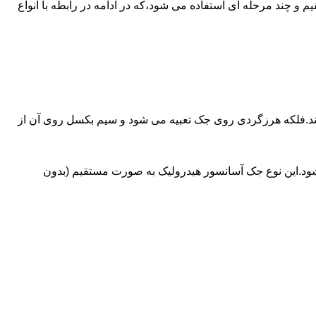
ای آسانسورهایی که ظرفیتشان بیش از 30 تن است از جک های غیرمستقیم و چند مرحله ای استفاده می شود،که در ادامه در رابطه با انواع
کند.فلکه هرزگردی روی جک تعبیه می شود و سیم بکسل روی آن از
شود.این نوع جک آسانسور هیدرولیک به صورت مستقیم (بدون