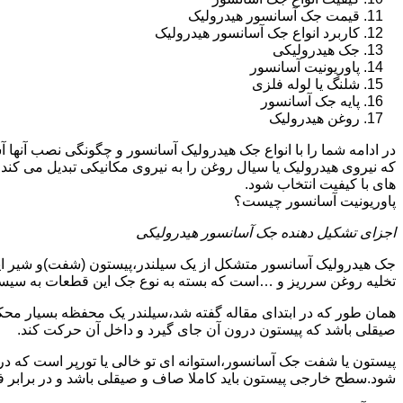
قیمت جک آسانسور هیدرولیک
کاربرد انواع جک آسانسور هیدرولیک
جک هیدرولیکی
پاوریونیت آسانسور
شلنگ یا لوله فلزی
پایه جک آسانسور
روغن هیدرولیک
در ادامه شما را با انواع جک هیدرولیک آسانسور و چگونگی نصب آنه
که نیروی هیدرولیک یا سیال روغن را به نیروی مکانیکی تبدیل می کند
های با کیفیت انتخاب شود.
پاوریونیت آسانسور چیست؟
اجزای تشکیل دهنده جک آسانسور هیدرولیکی
جک هیدرولیک آسانسور متشکل از یک سیلندر،پیستون (شفت)و شیر ای
تخلیه روغن سرریز و …است که بسته به نوع جک این قطعات به سیس
همان طور که در ابتدای مقاله گفته شد،سیلندر یک محفظه بسیار مح
صیقلی باشد که پیستون درون آن جای گیرد و داخل آن حرکت کند.
پیستون یا شفت جک آسانسور،استوانه ای تو خالی یا تورپر است که د
شود.سطح خارجی پیستون باید کاملا صاف و صیقلی باشد و در برابر ف