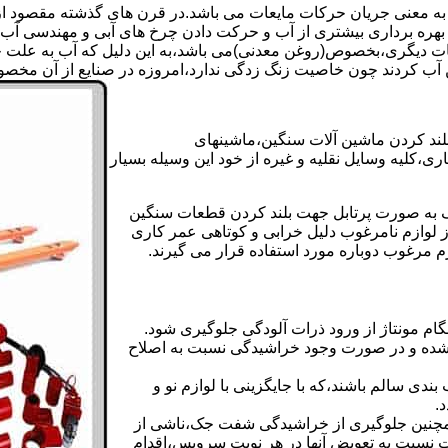
 به معنی جریان حرکات مایعات می باشد.در قرن های گذشته مقصود از ک
بهره برداری بیشتری از آب و حرکت دادن چرخ های آبی و مهندسی آب 
عات دیگری،بخصوص(روغن معدنی)می باشد،به این دلیل که آب به علت خا
 آب کردند چون خاصیت زنگ زدگی ندارد،امروزه در صنایع از آن مخصوصا
بلند کردن ماشین آلات سنگین،ماشینهای
ی،کلیه وسایل نقلیه و غیره از خود این وسیله بسیار
 و مشابه جک های اینرپک به صورت پرتابل جهت بلند کردن قطعات سنگین
ز لوازم نامرغوب دلیل خرابی و کوتاهی عمر کاری
م مرغوب دوباره مورد استفاده قرار می گیرند.
ام مونتاژ از ورود ذرات آلودگی جلوگیری شود.
ده و در صورت وجود خراشیدگی نسبت به اصلاح
دی سالم باشند،که با جایگزینی با لوازم نو و
.
مچنین جلوگیری از خراشیدگی شفت جک،ناشی از
ست نسبت به تعویض آنها در هر نوبت سرویس،اقدام