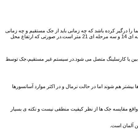
را درگیر کرده باشد که چه زمانی باید از جک مستقیم و چه زمانی
از جک غیرمستقیم استفاده کنیم؟ جک های مستقیم تا 21 متر را ساپورت می کنند و این مقدار در جک تلسکوپی تک مرحله ای 7 متر،دو مرحله ای 14 و سه مرحله ای 21 متر است.در صورتی که ارتفاع محل
ابین یا کارسلینگ متصل می شود.در سیستم غیر مستقیم،جک توسط
بیشتر هم شوند اما در حالت نرمال و در اکثر موارد آسانسورها
ر واقع مقایسه جک ها از نظر کیفیت منطقی نیست و نکته ی بسیار
ن آلمان است.