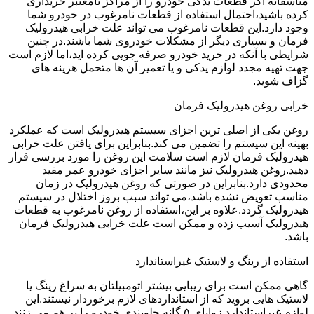
متاسفانه اگر قطعات یدکی خودرو را از مراکز نامعتبر خریداری
کرده باشید،احتمال استفاده از قطعات نامرغوب در خودرو شما
وجود دارد.این قطعات نامرغوب می تواند علت خرابی هیدرولیک
فرمان و بسیاری دیگر از مشکلات خودروی شما باشند.در چنین
شرایطی با آنکه در خرید خودرو صرفه جویی کرده اید،اما لازم است
جهت تهیه مجدد لوازم یدکی و یا تعمیر آن ها متحمل هزینه های
گزاف شوید.
خرابی روغن هیدرولیک فرمان
روغن یکی از اصلی ترین اجزای سیستم هیدرولیک است که عملکرد
بهینه این سیستم را تضمین می کند.بنابراین برای یافتن علت خرابی
هیدرولیک فرمان لازم است سلامت این روغن را مورد بررسی قرار
دهید.روغن هیدرولیک نیز مانند سایر اجزای خودرو عمر مفید
محدودی دارد.بنابراین در صورتی که روغن هیدرولیک در زمان
مناسب تعویض نشده باشد،می تواند سبب بروز اختلال در سیستم
هیدرولیک گردد.علاوه بر این،استفاده از روغن نامرغوب به قطعات
هیدرولیک آسیب زده و ممکن است علت خرابی هیدرولیک فرمان
باشد.
استفاده از رینگ و لاستیک غیراستاندارد
گاهی ممکن است برای زیبایی بیشتر اتومبیلتان به سراغ رینگ یا
لاستیک هایی بروید که از استانداردهای لازم برخوردار نیستند.این
لوازم غیراستاندارد زوایای ۵ گانه جلوبندی خودرو را بر هم می زنند