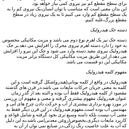
برای سطح مقطع کم نیز نیروی کمی نیاز خواهد بود.
این بدان معنی است که متناسب با توان انسان،یک نیروی کم را به
یک سطح مقطع کم وارد می کنیم تا به یک نیروی زیاد در سطح
مقطع بزرگ،غلبه کنیم.
دسته جک هیدرولیک
دسته جک نیز یک اهرم نوع دوم می باشد و مزیت مکانیکی مخصوص
به خود را دارد.دسته اهرم نیروی محرک را افزایش می دهد.بر جک
هیدرولیک نیروی مفید دسته وارد می شود و جک این نیرو را افزایش
می دهد.از این طریق مزیت مکانیکی کل دستگاه برابر مزیت
مکانیکی این دو قسمت می باشد.
مفهوم کلمه هیدرولیک
هیدرولیک در واقع از کلمه یونانی(هیدرو)شکل گرفته است و این
کلمه به معنی جریان حرکات مایعات می باشد.در قرن های گذشته
مقصود از کلمه هیدرولیک فقط آب بوده و البته بعد از گذر زمان
عنوان هیدرولیک مفهوم بیشتری گرفته و معنی و مفهوم آن بررسی
در مورد بهره برداری بیشتری از آب و حرکت دادن چرخ های آبی و
مهندسی آب بوده است.مفهوم هیدرولیک در این قرن دیگر فقط به
معنی آب نیست بلکه دامنه وسیع تری بخود گرفته و شامل قواعد و
کاربرد مایعات دیگری،بخصوص(روغن معدنی)می باشد،به این دلیل
که آب به علت خاصیت زنگ زدگی،در صنایع نمی توان از آن به