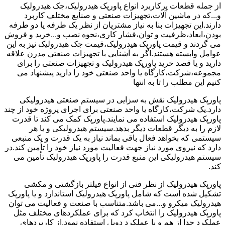
از جمله قطعات پرکاربرد انواع پاورپک هیدرولیک،جک هیدرولیک
و...که در ماشین آلات،تجهیزات صنعتی و صنایع مختلف کاربرد
دارند.این تجهیزات بنا به نیاز مشتریان از نظر یک طرفه یا دو طرفه
بودن،ابعاد،ظرفیت و توان،فشار کاری،نحوه نصب و...خرید و فروش
می گردند و قیمت پاورپک هیدرولیک،قیمت جک هیدرولیک نیز به این
عوامل وابسته هستند.اگر به آشنایی با تجهیزات صنعتی مدرن علاقه
دارید و یا قصد خرید پاورپک هیدرولیک و تجهیزات صنعتی را برای
مجموعه،شرکت،کارگاه یا واحد صنعتی خود را دارید پیشنهاد می
کنیم این مطلب را تا به انتها
پاورپک هیدرولیک نقش به سزایی در سیستم صنعتی هیدرولیکی
دارد.یک شرکت،کارگاه یا واحد صنعتی برای اجرای پروژه خود از چند
پاورپک هیدرولیک استفاده می نمایند.پاورپک کمک می کند تا قدرت
لازم را به دیگر قطعات دیگر بدهد.سیستم هیدرولیکی و یا هر
سیستمی که بخواهد فعال باقی بماند نیاز به یک قدرت و یک منبعی
دارد که نیروی مورد نیاز جهت فعالیت مورد نیاز خود را تأمین کند.در
سیستم هیدرولیکی این منبع قدرت را پاورپک هیدرولیک تأمین می
کند.
پاورپک هیدرولیک از نظر فنی از انواع فیلتر بازگشتی و مکشی
تشکیل شده است که شامل پاورپک هیدرولیک استاندارد و یا پاورپک
هیدرولیک میکرو و...می باشد.متناسب با صنعت و فعالیت می توان
پاورپک هیدرولیک را انتخاب کرد که برای عملکردهای مختلف مثل
عملکرد جدا از هم و یا عملکرد دوبل استفاده نمود.از کاربردهای