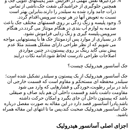
گردگیرها نقش مهمی در افزایش عمر پکینکهای گلویی جک و
همچنین جلوگیری از خراشیدگی شفت جک،ناشی از تماس
ذرات جامد وارد شده به سیلندر را دارند،بنابراین بهتر است
نسبت به تعویض آنها در هر نوبت سرویس،اقدام گردد.
وجود پلیسه و زنگ زدگی بر روی قسمتهای مختلف جک باعث
صدمه به لوازم آب بندی در هنگام مونتاژ می گردد.در هنگام
سرویس،پلیسه گیری و زنگ زدایی فراموش نشود.
در بسیاری از موارد پس ازدمونتاژ جک ها با پیستونهایی مواجه
می شویم که از نظر طراحی دارای مشکل هستند مثلا عدم
پیش بینی گاید رینگ بر روی پیستون،در چنین مواردی
اصلاحات طراحی نادرست لحاظ شود.ادامه نکات درآیند
جک آسانسور هیدرولیک چیست؟
جک آسانسور هیدرولیک از یک پیستون و سیلندر تشکیل شده است؛
سیلندر محفظه ای مستحکم و مقاوم است که قسمت خارجی آن
باید در برابر رطوبت،خوردگی و فشارهایی که وارد می شود
مقاومت داشت باشد و قسمت داخلی آن هم باید صاف و صیقلی
باشد که پیستون داخل آن جای بگیرد و امکان حرکت داشته
باشد.پادرا آسانسور قصد دارد در این مقاله به صورت مفصل درباره
جک آسانسور هیدرولیک صحبت کند،پس ما تا انتهای این مقاله همراه
باشید.
اجزای اصلی آسانسور هیدرولیک