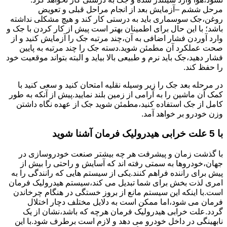
مرحل ششم –آزمایش بعد از انجام مراحل قبلی و تعویض
روغن،جک سوسماری باید به درستی کار کند و هیچ مشکلی نداشته
باشد؛ با این حال برای اطمینان بهتر است پیش از کار کردن با جک و
وارد آوردن فشار اضافی به آن،چند مرتبه جک را آزمایش کنید و از
صحت عملکرد آن مطمئن شوید.دسته جک را چند مرتبه به پایین
فشار دهید،جک باید نرم و طبیعی بالا بیاید و البته بتواند موقعیت خود
را حفظ کند.
در مرحله بعد جک را زیر وسیله نقلیه امتحان کنید و سعی کنید با
کمک آن ماشین را به آرامی از زمین بلند نمایید.پیش از آنکه به طور
کامل از جک استفاده کنید،مطمئن شوید جک از عهده نگاه داشتن
وزن خودرو بر خواهد آمد.
با 5 علت خرابی هیدرولیک فرمان آشنا شوید
با گذشت زمان و پیشرفت هر چه بیشتر صنعت خودروسازی در
جهان،خودروها به سمتی رفته اند که آسایش و راحتی را بیش از
پیش برای راننده فراهم کنند.یکی از سیستم هایی که رانندگی را به
امری لذت بخش برای شما تبدیل می کند،سیستم هیدرولیک فرمان
است.با اینکه این سیستم مانع از بروز خستگی در هنگام چرخاندن
فرمان می شود،اما ممکن است به دلایل مختلف دچار اختلال
گردد.علت خرابی هیدرولیک فرمان هرچه که باشد،نشان از یک
نابهینگی در داخل خودرو می دهد و لازم است برطرف شود.با این