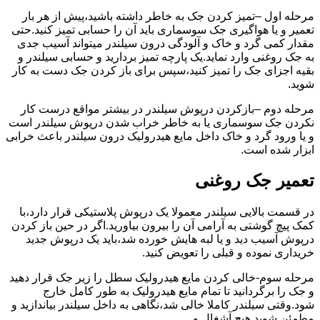
مرحله اول –تمیز کردن جک به خاطر داشته باشید،پیش از هر بار
تعمیر و یا هواگیری جک سوسماری باید آن را حسابی تمیز کنید.حتی
مقدار کمی گرد و خاک و آلودگی درون سیلندر میتواند آسیب جدی
به جک روغنی وارد نماید.یک پارچه تمیز بردارید و حسابی سیلندر و
بقیه اجزای جک را تمیز کنید،سپس برای باز کردن جک دست به کار
شوید.
مرحله دوم –بازکردن درپوش سیلندر در بیشتر مواقع درست کار
نکردن جک سوسماری یا به خاطر خراب شدن درپوش سیلندر است
و یا ورود گرد و خاک داخل مایع هیدرولیک درون سیلندر باعث خرابی
ابزار شده است.
تعمیر جک روغنی
در قسمت بالایی سیلندر معمولا یک درپوش پلاستیکی قرار دارد،با
کمک پیچ گوشتی به آرامی آن را بیرون بیاورید.اگر در حین باز کردن
درپوش آسیب دید و یا لبه هایش خورده شد،باید یک درپوش جدید
خریداری نموده و قبلی را تعویض کنید.
مرحله سوم-خالی کردن مایع هیدرولیک سطل را زیر جک قرار دهید
و جک را برگردانید تا تمام مایع هیدرولیک به طور کامل خارج
شود.وقتی سیلندر کاملا خالی شد،نگاهی به داخل سیلندر بیاندازید و
مطمئن شوید هیچ آشغال و