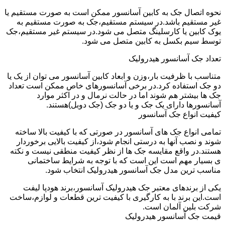
نحوه اتصال جک به کابین آسانسور ممکن است به صورت مستقیم یا
غیر مستقیم باشد.در سیستم مستقیم،جک به صورت مستقیم به
یوک کابین یا کارسلینگ متصل می شود.در سیستم غیر مستقیم،جک
توسط سیم بکسل به کابین متصل می شود.
تعداد جک آسانسور هیدرولیک
متناسب با ظرفیت بار،وزن و ابعاد کابین آسانسور می توان از یک یا
دو جک استفاده کرد.در برخی آسانسورهای خاص ممکن است تعداد
جک ها بیشتر هم شوند اما در حالت نرمال و در اکثر موارد
آسانسورها دارای یک جک و یا دو جک (جک دوبل)هستند.
کیفیت انواع جک آسانسور
تمامی انواع جک های آسانسور در صورتی که با کیفیت بالا ساخته
شوند و نصب آنها به درستی انجام شود،از کیفیت بالایی برخوردار
هستند.در واقع مقایسه جک ها از نظر کیفیت منطقی نیست و نکته
ی بسیار مهم است این است که با توجه به شرایط ساختمانی
مناسب ترین مدل جک آسانسور هیدرولیک انتخاب شود.
یکی از برندهای معتبر جک هیدرولیک آسانسور،برند هودپا لیفت
است.این برند با به کارگیری با کیفیت ترین قطعات و لوازم،ساخت
شرکت بلین آلمان است.
قیمت جک آسانسور هیدرولیک