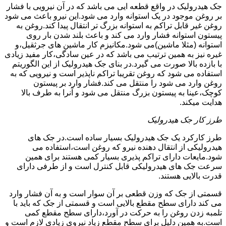
جک هیدرولیک در واقع قطعه ایی می باشد که در آن نیرویی با فشار
بر روغن موجود در یک استوانه وارد می شود.این نیرو باعث می شود
روغن غیر قابل تراکم به استوانه بزرگ تر انتقال پیدا کند.روغن به
پیستون استوانه فشار وارد می کند و باعث بلند شدن بار روی
استوانه (مثلا ماشین)می شود.مکانیزم کار ماشین های جرثقیل،و
غیره نیز به همین ترتیب می باشد که در عین سادگی،کار مفید زیادی
با بازده بالا صورت می گیرد.در بنای جک هیدرولیک از این الگوریتم
استفاده می شود که روغن تقریبا تراکم ناپذیر است و نیرویی که به
روغن وارد می شود را منتقل می کند.فشار وارد بر پیستون
کوچک،عینا به پیستون بزرگ منتقل می شود و آنرا به طرف بالا
هدایت میکند.
طرز کار جک هیدرولیک
طرز کارکرد یک جک هیدرولیک بسیار ساده است.در جک های
هیدرولیکی از انتقال دهنده نیرو که روغن است،استفاده می
شود.مایعات دارای تراکم پذیری بسیار کمی هستند برای همین
سرعت جک های هیدرولیکی قابل کنترل است و از طرفی دارای
قدرت بالایی هستند.
قسمتی از جک که وزن قطعی بر آن سوار است و به آن فشار وارد
می کند دارای سطح مقطع بالایی است و قسمتی از جک که باید با
تلمبه زدن روغن را به حرکت در آورد،دارای سطح مقطع کمی
است.به همین دلیل برای سطح مقطع زیاد نیروی زیادی لازم است و