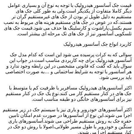
قیمت جک آسانسور هیدرولیک با توجه به نوع آن و بسیاری عوامل
دیگر کاملا متفاوت از یکدیگر است.ولی به طور کلی جک های
مستقیم به دلیل طویل تر بودن از جک های غیرمستقیم گران تر
هستند،که در عوض در جک های مستقیم هزینه های مربوط به نصب
سیم بکسل،پاراشوت و کارسلینگ ها حذف می شود.قیمت جک های
تلسکوپی آسانسور نیز از جک های تک مرحله ای بیشتر است.
کاربرد انواع جک آسانسور هیدرولیک
سوالی که به کرات پرسیده می شود این است که کدام مدل جک
آسانسور هیدرولیک برای چه کاربردی مناسب است.در جواب این
سوال باید که گفت که قانونی مشخصی در این رابطه وجود ندارد و
هر آسانسور با توجه به شرایط ساختمانی و …به صورت اختصاصی
باید بررسی شود.
اکثر آسانسورهای هیدرولیک مسافربر با ظرفیت کم یا متوسط با
جک های در کنار مستقیم کار می کنند.نوع یک جک در کنار مستقیم
نیز برای آسانسورهای خانگی دو طبقه مناسب است.
اکثر آسانسورهای خودروبر و باری نیز با سیستم جک در زیر مستقیم
اجرا می شوند.این نوع از آسانسورها در صورت عدم امکان تامین
حفره جک به روش مستقیم طراحی می شوند.آسانسورهای باری
سنگین و خودروبر با طول مسیر طولانی،اصولا با روش دو جک در
کنار مستقیم اجرا می شوند.