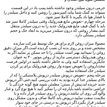
جرمی درون سیلندر وجود نداشته باشد.پمپ باد در این قسمت
میتواند به کمک شما بیاید.کمپرسور را روشن کنید و داخل سیلندر را
با فشار هوا باد بگیرید تا کاملا تمیز شود.
مرحله چهارم –تعویض مایع هیدرولیک وقتی سیلندر کاملا تمیز شد
باید با کمک قیف مایع هیدرولیک جدید را به درون سیلندر منتقل
کنید.مقدار روغنی که درون سیلندر میریزید به ابعاد جک و حجم
سیلندر بستگی دارد.
معمولا میزان روغن لازم برای هر جک توسط شرکت سازنده
مشخص شده و بر روی بدنه آن نصب گردیده است.اگر میزان دقیق
روغن را نمیدانید بهتر است سیلندر را تا حد ممکن پر نمایید.اگر به
روغن هیدرولیک دسترسی ندارید از روغن موتور ۳۰ به عنوان
جایگزین استفاده کنید ولی به خاطر داشته باشید در اولین فرصت
مجدداروغن را تعویض نموده واز روغن هیدرولیک برای پر کردن
سیلندر جک استفاده نمایید.
مرحله پنجم –تعویض درپوش سیلندر درپوش پلاستیکی را که از
بالای سیلندر جدا کرده بودید به دقت بررسی کنید،حتی اگر درپوش
جدید خریده اید،پیش از بستن؛ مطمئن شوید هیچ گونه خردگی یا
خراشی نداشته باشد.باپارچه ان را تمکیز کنید تا هیچ نوع گرد و غبار
وآلودگی روی آن نباشد.درپوش را روی سیلندر قرار داده و با
ملایمت سفت نمایید.درپوش باید کاملا صاف و بدون مشکل روی
سیلندر قرار بگیرد.اگر درپوش به درستی در جای خود سوار
نشود،هوا وارد سیلندر شده و جک به درستی کار نخواهد کرد.