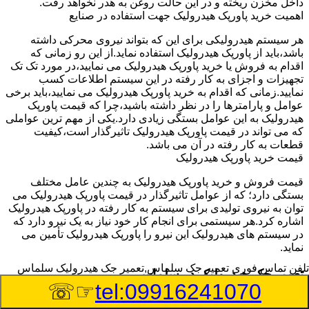
داخل مخزن ریخته و در این حالت روغن به هدر نخواهد رفت.
اهمیت خرید پاورپک هیدرولیک جهت استفاده در صنایع
هر سیستم هیدرولیکی برای این که بتواند نیروی محرکی داشته
باشد،باید از پاورپک هیدرولیک استفاده نماید.از این رو زمانی که
اقدام به فروش یا خرید پاورپک هیدرولیک می نمایید،در مورد تک تک
تجهیزات و اجزای به کار رفته در این سیستم اطلاعات کسب
نمایید.زمانی که اقدام به خرید پاورپک هیدرولیک می نمایید،باید برخی
عوامل و پارامترها را در نظر داشته باشید،چرا که قیمت پاورپک
هیدرولیک به این عوامل بستگی زیادی دارد.یکی از مهم ترین عواملی
که می تواند در قیمت پاورپک هیدرولیک تاثیرگذار است،کیفیت
قطعات به کار رفته در آن می باشد.
قیمت خرید پاورپک هیدرولیک
قیمت فروش و خرید پاورپک هیدرولیک به چندین عامل مختلف
بستگی دارد؛ که از عوامل تاثیرگذار در قیمت پاورپک هیدرولیک می
توان به نیروی تولیدی برای سیستم به کار رفته در پاورپک هیدرولیک
اشاره کرد.هر سیستمی برای انجام کار خود نیاز به یک نیرو دارد که
در سیستم های هیدرولیک این نیرو را پاورپک هیدرولیک تأمین می
نماید.
تلفن تماس فوری
تعمیر جک سلماس,تعمیر جک هیدرولیک سلماس
تعمیر جک هیدرولیک در سلماس
☞☏
tel:09916241070
وسیله‎ای که با عملکرد خود موجب بلند شدن اهرم و یا وزن سنگین