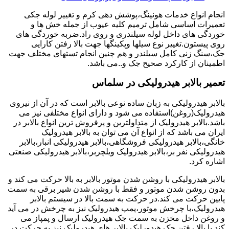
انجام انواع خدمات هونینگ،پوشش دهی کرم و تغییر لوله جکی
تعمیرات اساسی شامل ترمیم کلیه عیوب از جمله خش ها و
خوردگی های داخل لوله سیلندری و روی راد.ضربه خوردگی های
روی پیستون.تغییر نوع سیلها وپکینگها جهت بالا رفتن کارایی
جک،سنگ زنی کامل سیلندر و هم چنین انجام تستهای مختلف جهت
اطمینان از کارکرد صحیح جک و..می باشد.
تعمیر بالابر هیدرولیکی در سلماس
بالابر هیدرولیکی به زبان ساده نوعی بالابر است که در آن از نیروی
هیدرولیک(روغن)استفاده می شود و دارای انواع مختلفی نیز می
باشد.بالابر هیدرولیک از متداولترین و پرفروش ترین انواع بالابر در
ایران می باشد که از انواع آن می توان به بالابر هیدرولیک
خانگی،بالابر هیدرولیکی فروشگاهی،بالابر هیدرولیکی انبار،بالابر
هیدرولیکی نفر بر،بالابر هیدرولیک ویلچربر،بالابر هیدرولیکی صنعتی
اشاره کرد.
بالابر هیدرولیکی با روشن شدن موتور بالابر به بالا حرکت می کند و
بدون روشن شدن موتور و فقط با روشن شدن شیر برقی به سمت
پایین حرکت می کند.در حرکت به سمت بالا در سیستم بالابر
هیدرولیک،با چرخش موتور،پمپ هیدرولیک نیز به چرخش در می آید
و روغن داخل مخزن به سمت جک هیدرولیک ارسال و پمپاز می
کند.با بالا رفتن جک هیدورلیک بالابر های هیدرولیک نیز به حرکت در