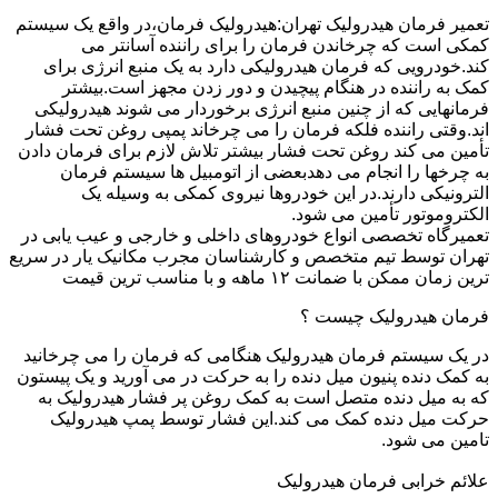
تعمیر فرمان هیدرولیک تهران:هیدرولیک فرمان،در واقع یک سیستم
کمکی است که چرخاندن فرمان را برای راننده آسانتر می
کند.خودرویی که فرمان هیدرولیکی دارد به یک منبع انرژی برای
کمک به راننده در هنگام پیچیدن و دور زدن مجهز است.بیشتر
فرمانهایی که از چنین منبع انرژی برخوردار می شوند هیدرولیکی
اند.وقتی راننده فلکه فرمان را می چرخاند پمپی روغن تحت فشار
تأمین می کند روغن تحت فشار بیشتر تلاش لازم برای فرمان دادن
به چرخها را انجام می دهدبعضی از اتومبیل ها سیستم فرمان
الترونیکی دارند.در این خودروها نیروی کمکی به وسیله یک
الکتروموتور تأمین می شود.
تعمیرگاه تخصصی انواع خودروهای داخلی و خارجی و عیب یابی در
تهران توسط تیم متخصص و کارشناسان مجرب مکانیک یار در سریع
ترین زمان ممکن با ضمانت ۱۲ ماهه و با مناسب ترین قیمت
فرمان هیدرولیک چیست ؟
در یک سیستم فرمان هیدرولیک هنگامی که فرمان را می چرخانید
به کمک دنده پنیون میل دنده را به حرکت در می آورید و یک پیستون
که به میل دنده متصل است به کمک روغن پر فشار هیدرولیک به
حرکت میل دنده کمک می کند.این فشار توسط پمپ هیدرولیک
تامین می شود.
علائم خرابی فرمان هیدرولیک