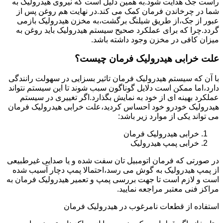
راست جک هدایت شود.به همین دلیل است که نیروی هیدرولیک به
شما در چرخاندن فرمان کمک می کند.در نهایت هم روغن پس از
عبور از جک،از طریق شیلنگ برگشت،به مخزن هیدرولیک بازمی
گردد.چرا که برای عملکرد صحیح سیستم هیدرولیک باید روغن به
میزان کافی در مخزن وجود داشته باشد.
علت خرابی هیدرولیک فرمان چیست؟
با آن که سیستم هیدرولیک فرمان تاثیر بسزایی در سهولت رانندگی
دارد،اما ممکن است دلایل گوناگون سبب شوند تا این سیستم نتواند
عملکرد بهینه ای از خود به نمایش بگذارد.اگر تغییری در سیستم
هیدرولیک خودرو خود احساس کردید،علت خرابی هیدرولیک فرمان
می تواند یکی از موارد زیر باشد:
خرابی هیدرولیک فرمان
خرابی پمپ هیدرولیک
در صورتی که فرمان اتومبیل تان سفت شده و یا صدایی غیرطبیعی
از پمپ هیدرولیک به گوش می رسد،احتمالا پمپ دچار آسیب شده
است و لازم است تا جهت بررسی پمپ و تعمیر هیدرولیک فرمان به
مراکز فنی معتبر مراجعه نمایید.
استفاده از قطعات نامرغوب در هیدرولیک فرمان