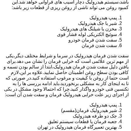
باشد،سیستم هیدرولیک دچار آسیب های فراوانی خواهد شد.این
کمبود روغن می تواند ناشی از روغن ریزی از قطعات زیر باشد:
پمپ هیدرولیک
شیر یا جک هیدرولیک
مخزن یا شیلنگ های هیدرولیک
سوئیچ الکتریکی لوله فشار قوی
سفت شدن فرمان خودرو
سفت شدن فرمان
سفت شدن فرمان هیدرولیک در سرما و شرایط مختلف دیگر،یکی
از مهم ترین علائمی است که خرابی فرمان را نشان می دهد.برای
یافتن دلیل سفت شدن فرمان هیدرولیک،ابتدا از سالم بودن تسمه و
کافی بودن سطح روغن اطمینان حاصل نمایید.علاوه بر این،لازم
است حتما از روغن با کیفیت و مرغوب استفاده کنید.در صورتی که
تا به اینجای کار به مشکلی برنخوردید،باید ادامه بررسی ها را به
تکنسین فنی خودرو واگذار کنید.چرا که احتمالا وجود مشکل در یکی
از اجزای زیر علت خرابی هیدرولیک فرمان و سفت شدن آن است:
پمپ هیدرولیک
شیر هیدرولیک فرمان(مقسم)
جک دو طرفه هیدرولیک
جعبه فرمان یا قطعات سیستم تعلیق
بهترین تعمیرگاه فرمان هیدرولیک در تهران