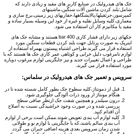
جک های هیدرولیک در صنایع کاربر های مفید و زیادی دارند که
شامل:بلند کردن ماشین آلات سنگین،ماشینهای
کمپرسور،جرثقیلها،پالایشگاهها،حفاریهای زیر زمینی،برج سازی و
معماری،کلیه وسایل نقلیه و غیره از خود این وسیله بسیار ساده و
مفید یا مکانیزم کار آن استفاده می شود.
جکهای زیر دارای فشار کاری 400 bar هستند و مشابه جک های
اینرپک به صورت پرتابل جهت بلند کردن قطعات سنگین مورد
استفاده قرار می گیرند.طراحی اشتباه پیستون بهمراه استفاده از
لوازم نامرغوب دلیل خرابی و کوتاهی عمر کاری جک ها هستند که با
طراحی و اعمال تغییرات جدید و نیز جایگزینی لوازم مرغوب دوباره
مورد استفاده قرار می گیرند.
سرویس و تعمیر جک های هیدرولیک در سلماس
:
قبل از دمونتاژ،کلیه سطوح جک بطور کامل شسته شده تا در
هنگام مونتاژ از ورود ذرات آلودگی جلوگیری شود.
درون سیلندر و همچنین شفت جک ازنظر صافی سطح
بررسی شده و در صورت وجود خراشیدگی نسبت به اصلاح
آن اقدام کنید.
کلیه لوازم آب بندی تعویض شوند.ممکن است برخی از لوازم
آب بندی سالم باشند،که با جایگزینی با لوازم نو و طولانی
شدن زمان سرویس بعدی هزینه اضافی جبران می گردد.