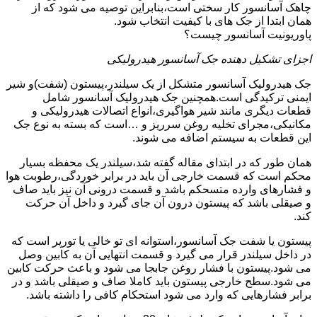
چاهک آسانسور کار سختی است،بنابراین توصیه می شود که از
همان ابتدا از جک های با کیفیت انتخاب شود.
پاوریونیت آسانسور چیست؟
اجزای تشکیل دهنده جک آسانسور هیدرولیکی
جک هیدرولیک آسانسور متشکل از یک سیلندر،پیستون (شفت)و شیر
ایمنی ترکیدگی است.همچنین جک هیدرولیک آسانسور شامل
قطعات دیگری مانند شیر هواگیری،انواع اتصالات هیدرولیکی و
مکانیکی،مجرای تخلیه روغن سرریز و …است که بسته به نوع جک
این قطعات به سیستم اضافه می شوند.
همان طور که در ابتدای مقاله گفته شد،سیلندر یک محفظه بسیار
محکم است که قسمت خارجی آن باید در برابر خوردگی،رطوبت هوا
و فشارهای وارده متسحکم باشد و قسمت درونی آن نیز باید صاف
و صیقلی باشد که پیستون درون آن جای گیرد و داخل آن حرکت
کند.
پیستون یا شفت جک آسانسور،استوانه ای تو خالی یا تورپر است که
در داخل سیلندر قرار می گیرد و قسمت انتهایی آن به کابین وصل
می شود.پیستون با فشار روغن جابجا می شود و باعث حرکت کابین
می شود.سطح خارجی پیستون باید کاملا صاف و صیقلی باشد و در
برابر فشارهایی که وارد می شود استحکام کافی را داشته باشد.