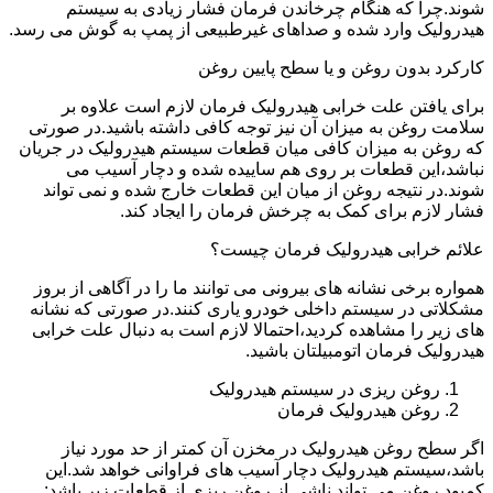
شوند.چرا که هنگام چرخاندن فرمان فشار زیادی به سیستم
هیدرولیک وارد شده و صداهای غیرطبیعی از پمپ به گوش می رسد.
کارکرد بدون روغن و یا سطح پایین روغن
برای یافتن علت خرابی هیدرولیک فرمان لازم است علاوه بر
سلامت روغن به میزان آن نیز توجه کافی داشته باشید.در صورتی
که روغن به میزان کافی میان قطعات سیستم هیدرولیک در جریان
نباشد،این قطعات بر روی هم ساییده شده و دچار آسیب می
شوند.در نتیجه روغن از میان این قطعات خارج شده و نمی تواند
فشار لازم برای کمک به چرخش فرمان را ایجاد کند.
علائم خرابی هیدرولیک فرمان چیست؟
همواره برخی نشانه های بیرونی می توانند ما را در آگاهی از بروز
مشکلاتی در سیستم داخلی خودرو یاری کنند.در صورتی که نشانه
های زیر را مشاهده کردید،احتمالا لازم است به دنبال علت خرابی
هیدرولیک فرمان اتومبیلتان باشید.
روغن ریزی در سیستم هیدرولیک
روغن هیدرولیک فرمان
اگر سطح روغن هیدرولیک در مخزن آن کمتر از حد مورد نیاز
باشد،سیستم هیدرولیک دچار آسیب های فراوانی خواهد شد.این
کمبود روغن می تواند ناشی از روغن ریزی از قطعات زیر باشد: