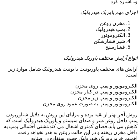
و...اشاره کرد.
اجزای مهم پاورپک هیدرولیک
مخزن روغن
پمپ هیدرولیک
الکتروموتور
شیر فشارشکن
فشارسنج
انواع آرایش مختلف پاورپک هیدرولیک
آرایش های مختلف پاوریونیت یا یونیت هیدرولیک شامل موارد زیر
است:
الکتروموتور و پمپ روی مخزن
الکتروموتور و پمپ در کنار مخزن
الکتروموتور و پمپ زیر مخزن
الکتروموتور و پمپ به صورت عمود روی مخزن
روش آخر بهتر از بقیه بوده و مزایای این روش به دلایل شناوربودن
پمپ داخل روغن،سر و صدای سیستم و پاورپک هیدرولیک است که
کاهش می یابد،فضای کمتری اشغال می کند،نشتی احتمالی پمپ به
داخل مخزن ریخته و در این حالت روغن به هدر نخواهد رفت.
اهمیت خرید پاورپک هیدرولیک جهت استفاده در صنایع