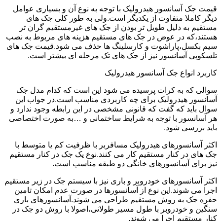
قیمت جک آسانسور هیدرولیک با توجه به نوع آن و بسیاری عوامل
دیگر کاملا متفاوت از یکدیگر است.ولی به طور کلی جک های
مستقیم به دلیل طویل تر بودن از جک های غیرمستقیم گران تر
هستند،که در عوض در جک های مستقیم هزینه های مربوط به نصب
سیم بکسل،پاراشوت و کارسلینگ ها حذف می شود.قیمت جک های
تلسکوپی آسانسور نیز از جک های تک مرحله ای بیشتر است.
کاربرد انواع جک آسانسور هیدرولیک
سوالی که به کرات پرسیده می شود این است که کدام مدل جک
آسانسور هیدرولیک برای چه کاربردی مناسب است.در جواب این
سوال باید که گفت که قانونی مشخصی در این رابطه وجود ندارد و
هر آسانسور با توجه به شرایط ساختمانی و …به صورت اختصاصی
باید بررسی شود.
اکثر آسانسورهای هیدرولیک مسافربر با ظرفیت کم یا متوسط با
جک های در کنار مستقیم کار می کنند.نوع یک جک در کنار مستقیم
نیز برای آسانسورهای خانگی دو طبقه مناسب است.
اکثر آسانسورهای خودروبر و باری نیز با سیستم جک در زیر مستقیم
اجرا می شوند.این نوع از آسانسورها در صورت عدم امکان تامین
حفره جک به روش مستقیم طراحی می شوند.آسانسورهای باری
سنگین و خودروبر با طول مسیر طولانی،اصولا با روش دو جک در
کنار مستقیم اجرا می شوند.