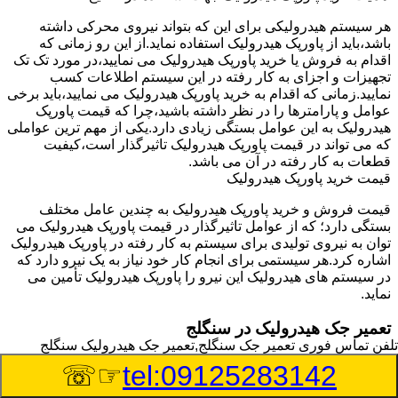
هر سیستم هیدرولیکی برای این که بتواند نیروی محرکی داشته
باشد،باید از پاورپک هیدرولیک استفاده نماید.از این رو زمانی که
اقدام به فروش یا خرید پاورپک هیدرولیک می نمایید،در مورد تک تک
تجهیزات و اجزای به کار رفته در این سیستم اطلاعات کسب
نمایید.زمانی که اقدام به خرید پاورپک هیدرولیک می نمایید،باید برخی
عوامل و پارامترها را در نظر داشته باشید،چرا که قیمت پاورپک
هیدرولیک به این عوامل بستگی زیادی دارد.یکی از مهم ترین عواملی
که می تواند در قیمت پاورپک هیدرولیک تاثیرگذار است،کیفیت
قطعات به کار رفته در آن می باشد.
قیمت خرید پاورپک هیدرولیک
قیمت فروش و خرید پاورپک هیدرولیک به چندین عامل مختلف
بستگی دارد؛ که از عوامل تاثیرگذار در قیمت پاورپک هیدرولیک می
توان به نیروی تولیدی برای سیستم به کار رفته در پاورپک هیدرولیک
اشاره کرد.هر سیستمی برای انجام کار خود نیاز به یک نیرو دارد که
در سیستم های هیدرولیک این نیرو را پاورپک هیدرولیک تأمین می
نماید.
تعمیر جک هیدرولیک در سنگلج
تلفن تماس فوری
تعمیر جک سنگلج,تعمیر جک هیدرولیک سنگلج
وسیله‎ای که با عملکرد خود موجب بلند شدن اهرم و یا وزن سنگین
☞☏
tel:09125283142
در یک قسمت می گردد را جک هیدرولیک می نامند.جک هیدرولیک
نیاز به برق داشته و در بعضی مواقع با استفاده از روغن کار می