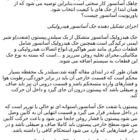
چاهک آسانسور کار سختی است،بنابراین توصیه می شود که از
همان ابتدا از جک های با کیفیت انتخاب شود.
پاوریونیت آسانسور چیست؟
اجزای تشکیل دهنده جک آسانسور هیدرولیکی
جک هیدرولیک آسانسور متشکل از یک سیلندر،پیستون (شفت)و شیر
ایمنی ترکیدگی است.همچنین جک هیدرولیک آسانسور شامل
قطعات دیگری مانند شیر هواگیری،انواع اتصالات هیدرولیکی و
مکانیکی،مجرای تخلیه روغن سرریز و …است که بسته به نوع جک
این قطعات به سیستم اضافه می شوند.
همان طور که در ابتدای مقاله گفته شد،سیلندر یک محفظه بسیار
محکم است که قسمت خارجی آن باید در برابر خوردگی،رطوبت هوا
و فشارهای وارده متسحکم باشد و قسمت درونی آن نیز باید صاف
و صیقلی باشد که پیستون درون آن جای گیرد و داخل آن حرکت
کند.
پیستون یا شفت جک آسانسور،استوانه ای تو خالی یا تورپر است که
در داخل سیلندر قرار می گیرد و قسمت انتهایی آن به کابین وصل
می شود.پیستون با فشار روغن جابجا می شود و باعث حرکت کابین
می شود.سطح خارجی پیستون باید کاملا صاف و صیقلی باشد و در
برابر فشارهایی که وارد می شود استحکام کافی را داشته باشد.