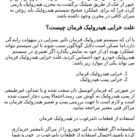
عبور از جک،از طریق شیلنگ برگشت،به مخزن هیدرولیک بازمی
گردد.چرا که برای عملکرد صحیح سیستم هیدرولیک باید روغن به
میزان کافی در مخزن وجود داشته باشد.
علت خرابی هیدرولیک فرمان چیست؟
با آن که سیستم هیدرولیک فرمان تاثیر بسزایی در سهولت رانندگی
دارد،اما ممکن است دلایل گوناگون سبب شوند تا این سیستم نتواند
عملکرد بهینه ای از خود به نمایش بگذارد.اگر تغییری در سیستم
هیدرولیک خودرو خود احساس کردید،علت خرابی هیدرولیک فرمان
می تواند یکی از موارد زیر باشد:
خرابی هیدرولیک فرمان
خرابی پمپ هیدرولیک
در صورتی که فرمان اتومبیل تان سفت شده و یا صدایی غیرطبیعی
از پمپ هیدرولیک به گوش می رسد،احتمالا پمپ دچار آسیب شده
است و لازم است تا جهت بررسی پمپ و تعمیر هیدرولیک فرمان به
مراکز فنی معتبر مراجعه نمایید.
استفاده از قطعات نامرغوب در هیدرولیک فرمان
متاسفانه اگر قطعات یدکی خودرو را از مراکز نامعتبر خریداری
کرده باشید،احتمال استفاده از قطعات نامرغوب در خودرو شما