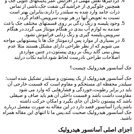
گردگیرها نقش مهمی در افزایش عمر پکینکهای گلویی جک و
همچنین جلوگیری از خراشیدگی شفت جک،ناشی از تماس
ذرات جامد وارد شده به سیلندر را دارند،بنابراین بهتر است
نسبت به تعویض آنها در هر نوبت سرویس،اقدام گردد.
وجود پلیسه و زنگ زدگی بر روی قسمتهای مختلف جک باعث
صدمه به لوازم آب بندی در هنگام مونتاژ می گردد.در هنگام
سرویس،پلیسه گیری و زنگ زدایی فراموش نشود.
در بسیاری از موارد پس ازدمونتاژ جک ها با پیستونهایی مواجه
می شویم که از نظر طراحی دارای مشکل هستند مثلا عدم
پیش بینی گاید رینگ بر روی پیستون،در چنین مواردی
اصلاحات طراحی نادرست لحاظ شود.ادامه نکات درآیند
جک آسانسور هیدرولیک چیست؟
جک آسانسور هیدرولیک از یک پیستون و سیلندر تشکیل شده است؛
سیلندر محفظه ای مستحکم و مقاوم است که قسمت خارجی آن
باید در برابر رطوبت،خوردگی و فشارهایی که وارد می شود
مقاومت داشت باشد و قسمت داخلی آن هم باید صاف و صیقلی
باشد که پیستون داخل آن جای بگیرد و امکان حرکت داشته
باشد.پادرا آسانسور قصد دارد در این مقاله به صورت مفصل درباره
جک آسانسور هیدرولیک صحبت کند،پس ما تا انتهای این مقاله همراه
باشید.
اجزای اصلی آسانسور هیدرولیک