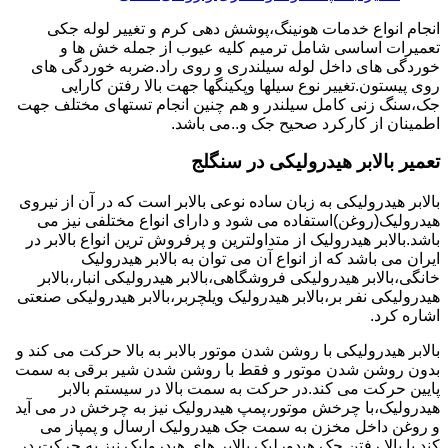
انجام انواع خدمات هونینگ،پوشش دهی کرم و تغییر لوله جکی
تعمیرات اساسی شامل ترمیم کلیه عیوب از جمله خش ها و
خوردگی های داخل لوله سیلندری و روی راد.ضربه خوردگی های
روی پیستون.تغییر نوع سیلها وپکینگها جهت بالا رفتن کارایی
جک،سنگ زنی کامل سیلندر و هم چنین انجام تستهای مختلف جهت
اطمینان از کارکرد صحیح جک و..می باشد.
تعمیر بالابر هیدرولیکی در سنگلج
بالابر هیدرولیکی به زبان ساده نوعی بالابر است که در آن از نیروی
هیدرولیک(روغن)استفاده می شود و دارای انواع مختلفی نیز می
باشد.بالابر هیدرولیک از متداولترین و پرفروش ترین انواع بالابر در
ایران می باشد که از انواع آن می توان به بالابر هیدرولیک
خانگی،بالابر هیدرولیکی فروشگاهی،بالابر هیدرولیکی انبار،بالابر
هیدرولیکی نفر بر،بالابر هیدرولیک ویلچربر،بالابر هیدرولیکی صنعتی
اشاره کرد.
بالابر هیدرولیکی با روشن شدن موتور بالابر به بالا حرکت می کند و
بدون روشن شدن موتور و فقط با روشن شدن شیر برقی به سمت
پایین حرکت می کند.در حرکت به سمت بالا در سیستم بالابر
هیدرولیک،با چرخش موتور،پمپ هیدرولیک نیز به چرخش در می آید
و روغن داخل مخزن به سمت جک هیدرولیک ارسال و پمپاز می
کند.با بالا رفتن جک هیدورلیک بالابر های هیدرولیک نیز به حرکت در