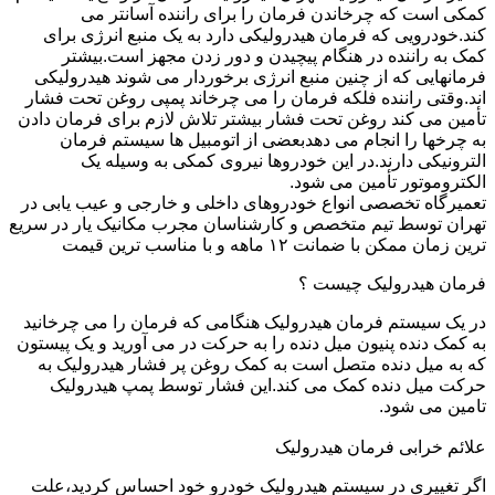
کمکی است که چرخاندن فرمان را برای راننده آسانتر می
کند.خودرویی که فرمان هیدرولیکی دارد به یک منبع انرژی برای
کمک به راننده در هنگام پیچیدن و دور زدن مجهز است.بیشتر
فرمانهایی که از چنین منبع انرژی برخوردار می شوند هیدرولیکی
اند.وقتی راننده فلکه فرمان را می چرخاند پمپی روغن تحت فشار
تأمین می کند روغن تحت فشار بیشتر تلاش لازم برای فرمان دادن
به چرخها را انجام می دهدبعضی از اتومبیل ها سیستم فرمان
الترونیکی دارند.در این خودروها نیروی کمکی به وسیله یک
الکتروموتور تأمین می شود.
تعمیرگاه تخصصی انواع خودروهای داخلی و خارجی و عیب یابی در
تهران توسط تیم متخصص و کارشناسان مجرب مکانیک یار در سریع
ترین زمان ممکن با ضمانت ۱۲ ماهه و با مناسب ترین قیمت
فرمان هیدرولیک چیست ؟
در یک سیستم فرمان هیدرولیک هنگامی که فرمان را می چرخانید
به کمک دنده پنیون میل دنده را به حرکت در می آورید و یک پیستون
که به میل دنده متصل است به کمک روغن پر فشار هیدرولیک به
حرکت میل دنده کمک می کند.این فشار توسط پمپ هیدرولیک
تامین می شود.
علائم خرابی فرمان هیدرولیک
اگر تغییری در سیستم هیدرولیک خودرو خود احساس کردید،علت