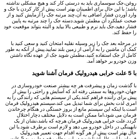
روغن،جک سوسماری باید به درستی کار کند و هیچ مشکلی نداشته
باشد؛ با این حال برای اطمینان بهتر است پیش از کار کردن با جک و
وارد آوردن فشار اضافی به آن،چند مرتبه جک را آزمایش کنید و از
صحت عملکرد آن مطمئن شوید.دسته جک را چند مرتبه به پایین
فشار دهید،جک باید نرم و طبیعی بالا بیاید و البته بتواند موقعیت خود
را حفظ کند.
در مرحله بعد جک را زیر وسیله نقلیه امتحان کنید و سعی کنید با
کمک آن ماشین را به آرامی از زمین بلند نمایید.پیش از آنکه به طور
کامل از جک استفاده کنید،مطمئن شوید جک از عهده نگاه داشتن
وزن خودرو بر خواهد آمد.
با 5 علت خرابی هیدرولیک فرمان آشنا شوید
با گذشت زمان و پیشرفت هر چه بیشتر صنعت خودروسازی در
جهان،خودروها به سمتی رفته اند که آسایش و راحتی را بیش از
پیش برای راننده فراهم کنند.یکی از سیستم هایی که رانندگی را به
امری لذت بخش برای شما تبدیل می کند،سیستم هیدرولیک فرمان
است.با اینکه این سیستم مانع از بروز خستگی در هنگام چرخاندن
فرمان می شود،اما ممکن است به دلایل مختلف دچار اختلال
گردد.علت خرابی هیدرولیک فرمان هرچه که باشد،نشان از یک
نابهینگی در داخل خودرو می دهد و لازم است برطرف شود.با این
حال بهتر است پیش از هر گونه اقدام جهت تعمیر هیدرولیک
فرمان،با این علل آشنا شوید.در این مطلب قصد داریم به 5 علت