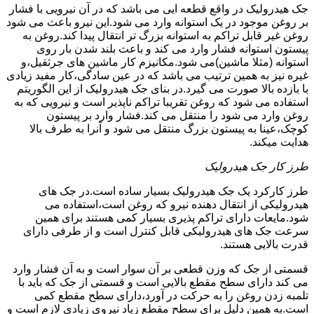
جک هیدرولیک در واقع قطعه ایی می باشد که در آن نیرویی با فشار
بر روغن موجود در یک استوانه وارد می شود.این نیرو باعث می شود
روغن غیر قابل تراکم به استوانه بزرگ تر انتقال پیدا کند.روغن به
پیستون استوانه فشار وارد می کند و باعث بلند شدن بار روی
استوانه (مثلا ماشین)می شود.مکانیزم کار ماشین های جرثقیل،و
غیره نیز به همین ترتیب می باشد که در عین سادگی،کار مفید زیادی
با بازده بالا صورت می گیرد.در بنای جک هیدرولیک از این الگوریتم
استفاده می شود که روغن تقریبا تراکم ناپذیر است و نیرویی که به
روغن وارد می شود را منتقل می کند.فشار وارد بر پیستون
کوچک،عینا به پیستون بزرگ منتقل می شود و آنرا به طرف بالا
هدایت میکند.
طرز کار جک هیدرولیک
طرز کارکرد یک جک هیدرولیک بسیار ساده است.در جک های
هیدرولیکی از انتقال دهنده نیرو که روغن است،استفاده می
شود.مایعات دارای تراکم پذیری بسیار کمی هستند برای همین
سرعت جک های هیدرولیکی قابل کنترل است و از طرفی دارای
قدرت بالایی هستند.
قسمتی از جک که وزن قطعی بر آن سوار است و به آن فشار وارد
می کند دارای سطح مقطع بالایی است و قسمتی از جک که باید با
تلمبه زدن روغن را به حرکت در آورد،دارای سطح مقطع کمی
است.به همین دلیل برای سطح مقطع زیاد نیروی زیادی لازم است و