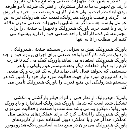
و...که در ماشین آلات،تجهیزات صنعتی و صنایع مختلف کاربرد
دارند.این تجهیزات بنا به نیاز مشتریان از نظر یک طرفه یا دو طرفه
بودن،ابعاد،ظرفیت و توان،فشار کاری،نحوه نصب و...خرید و فروش
می گردند و قیمت پاورپک هیدرولیک،قیمت جک هیدرولیک نیز به این
عوامل وابسته هستند.اگر به آشنایی با تجهیزات صنعتی مدرن علاقه
دارید و یا قصد خرید پاورپک هیدرولیک و تجهیزات صنعتی را برای
مجموعه،شرکت،کارگاه یا واحد صنعتی خود را دارید پیشنهاد می
کنیم این مطلب را تا به انتها
پاورپک هیدرولیک نقش به سزایی در سیستم صنعتی هیدرولیکی
دارد.یک شرکت،کارگاه یا واحد صنعتی برای اجرای پروژه خود از چند
پاورپک هیدرولیک استفاده می نمایند.پاورپک کمک می کند تا قدرت
لازم را به دیگر قطعات دیگر بدهد.سیستم هیدرولیکی و یا هر
سیستمی که بخواهد فعال باقی بماند نیاز به یک قدرت و یک منبعی
دارد که نیروی مورد نیاز جهت فعالیت مورد نیاز خود را تأمین کند.در
سیستم هیدرولیکی این منبع قدرت را پاورپک هیدرولیک تأمین می
کند.
پاورپک هیدرولیک از نظر فنی از انواع فیلتر بازگشتی و مکشی
تشکیل شده است که شامل پاورپک هیدرولیک استاندارد و یا پاورپک
هیدرولیک میکرو و...می باشد.متناسب با صنعت و فعالیت می توان
پاورپک هیدرولیک را انتخاب کرد که برای عملکردهای مختلف مثل
عملکرد جدا از هم و یا عملکرد دوبل استفاده نمود.از کاربردهای
پاورپک هیدرولیک می توان در منبع تغذیه آسانسور،جک،هیدروموتور