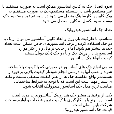
نحوه اتصال جک به کابین آسانسور ممکن است به صورت مستقیم یا
غیر مستقیم باشد.در سیستم مستقیم،جک به صورت مستقیم به
یوک کابین یا کارسلینگ متصل می شود.در سیستم غیر مستقیم،جک
توسط سیم بکسل به کابین متصل می شود.
تعداد جک آسانسور هیدرولیک
متناسب با ظرفیت بار،وزن و ابعاد کابین آسانسور می توان از یک یا
دو جک استفاده کرد.در برخی آسانسورهای خاص ممکن است تعداد
جک ها بیشتر هم شوند اما در حالت نرمال و در اکثر موارد
آسانسورها دارای یک جک و یا دو جک (جک دوبل)هستند.
کیفیت انواع جک آسانسور
تمامی انواع جک های آسانسور در صورتی که با کیفیت بالا ساخته
شوند و نصب آنها به درستی انجام شود،از کیفیت بالایی برخوردار
هستند.در واقع مقایسه جک ها از نظر کیفیت منطقی نیست و نکته
ی بسیار مهم است این است که با توجه به شرایط ساختمانی
مناسب ترین مدل جک آسانسور هیدرولیک انتخاب شود.
یکی از برندهای معتبر جک هیدرولیک آسانسور،برند هودپا لیفت
است.این برند با به کارگیری با کیفیت ترین قطعات و لوازم،ساخت
شرکت بلین آلمان است.
قیمت جک آسانسور هیدرولیک