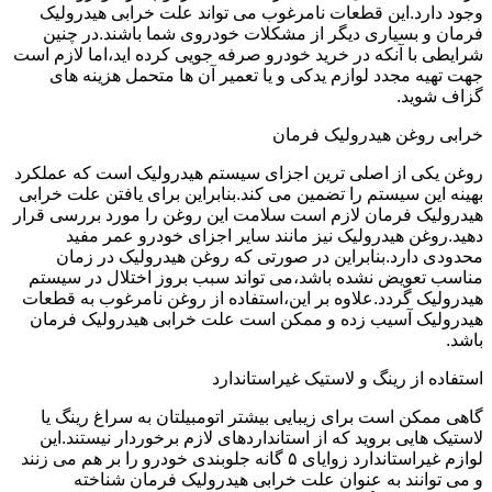
وجود دارد.این قطعات نامرغوب می تواند علت خرابی هیدرولیک
فرمان و بسیاری دیگر از مشکلات خودروی شما باشند.در چنین
شرایطی با آنکه در خرید خودرو صرفه جویی کرده اید،اما لازم است
جهت تهیه مجدد لوازم یدکی و یا تعمیر آن ها متحمل هزینه های
گزاف شوید.
خرابی روغن هیدرولیک فرمان
روغن یکی از اصلی ترین اجزای سیستم هیدرولیک است که عملکرد
بهینه این سیستم را تضمین می کند.بنابراین برای یافتن علت خرابی
هیدرولیک فرمان لازم است سلامت این روغن را مورد بررسی قرار
دهید.روغن هیدرولیک نیز مانند سایر اجزای خودرو عمر مفید
محدودی دارد.بنابراین در صورتی که روغن هیدرولیک در زمان
مناسب تعویض نشده باشد،می تواند سبب بروز اختلال در سیستم
هیدرولیک گردد.علاوه بر این،استفاده از روغن نامرغوب به قطعات
هیدرولیک آسیب زده و ممکن است علت خرابی هیدرولیک فرمان
باشد.
استفاده از رینگ و لاستیک غیراستاندارد
گاهی ممکن است برای زیبایی بیشتر اتومبیلتان به سراغ رینگ یا
لاستیک هایی بروید که از استانداردهای لازم برخوردار نیستند.این
لوازم غیراستاندارد زوایای ۵ گانه جلوبندی خودرو را بر هم می زنند
و می توانند به عنوان علت خرابی هیدرولیک فرمان شناخته