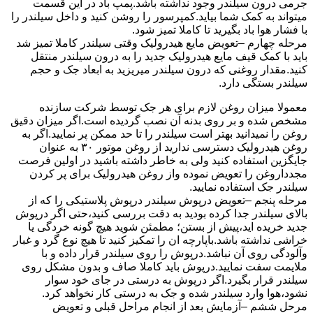
جرمی درون سیلندر وجود نداشته باشد.پمپ باد در این قسمت
میتواند به کمک شما بیاید.کمپرسور را روشن کنید و داخل سیلندر را
با فشار هوا باد بگیرید تا کاملا تمیز شود.
مرحله چهارم –تعویض مایع هیدرولیک وقتی سیلندر کاملا تمیز شد
باید با کمک قیف مایع هیدرولیک جدید را به درون سیلندر منتقل
کنید.مقدار روغنی که درون سیلندر میریزید به ابعاد جک و حجم
سیلندر بستگی دارد.
معمولا میزان روغن لازم برای هر جک توسط شرکت سازنده
مشخص شده و بر روی بدنه آن نصب گردیده است.اگر میزان دقیق
روغن را نمیدانید بهتر است سیلندر را تا حد ممکن پر نمایید.اگر به
روغن هیدرولیک دسترسی ندارید از روغن موتور ۳۰ به عنوان
جایگزین استفاده کنید ولی به خاطر داشته باشید در اولین فرصت
مجدداروغن را تعویض نموده واز روغن هیدرولیک برای پر کردن
سیلندر جک استفاده نمایید.
مرحله پنجم –تعویض درپوش سیلندر درپوش پلاستیکی را که از
بالای سیلندر جدا کرده بودید به دقت بررسی کنید،حتی اگر درپوش
جدید خریده اید،پیش از بستن؛ مطمئن شوید هیچ گونه خردگی یا
خراشی نداشته باشد.باپارچه ان را تمکیز کنید تا هیچ نوع گرد و غبار
وآلودگی روی آن نباشد.درپوش را روی سیلندر قرار داده و با
ملایمت سفت نمایید.درپوش باید کاملا صاف و بدون مشکل روی
سیلندر قرار بگیرد.اگر درپوش به درستی در جای خود سوار
نشود،هوا وارد سیلندر شده و جک به درستی کار نخواهد کرد.
مرحل ششم –آزمایش بعد از انجام مراحل قبلی و تعویض