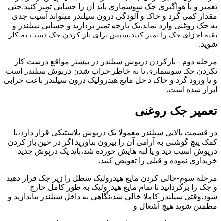
تعمیر و یا هواگیری جک سوسماری باید آن را حسابی تمیز کنید.حتی
مقدار کمی گرد و خاک و آلودگی درون سیلندر میتواند آسیب جدی
به جک روغنی وارد نماید.یک پارچه تمیز بردارید و حسابی سیلندر و
بقیه اجزای جک را تمیز کنید،سپس برای باز کردن جک دست به کار
شوید.
مرحله دوم –بازکردن درپوش سیلندر در بیشتر مواقع درست کار
نکردن جک سوسماری یا به خاطر خراب شدن درپوش سیلندر است
و یا ورود گرد و خاک داخل مایع هیدرولیک درون سیلندر باعث خرابی
ابزار شده است.
تعمیر جک روغنی
در قسمت بالایی سیلندر معمولا یک درپوش پلاستیکی قرار دارد،با
کمک پیچ گوشتی به آرامی آن را بیرون بیاورید.اگر در حین باز کردن
درپوش آسیب دید و یا لبه هایش خورده شد،باید یک درپوش جدید
خریداری نموده و قبلی را تعویض کنید.
مرحله سوم-خالی کردن مایع هیدرولیک سطل را زیر جک قرار دهید
و جک را برگردانید تا تمام مایع هیدرولیک به طور کامل خارج
شود.وقتی سیلندر کاملا خالی شد،نگاهی به داخل سیلندر بیاندازید و
مطمئن شوید هیچ آشغال و