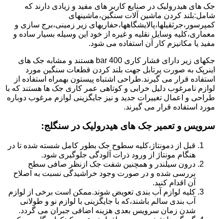
جک های هیدرولیک در صنایع کاربر های مفید و زیادی دارند که
شامل:بلند کردن ماشین آلات سنگین،ماشینهای
کمپرسور،جرثقیلها،پالایشگاهها،حفاریهای زیر زمینی،برج سازی و
معماری،کلیه وسایل نقلیه و غیره از خود این وسیله بسیار ساده و
مفید یا مکانیزم کار آن استفاده می شود.
جکهای زیر دارای فشار کاری 400 bar هستند و مشابه جک های
اینرپک به صورت پرتابل جهت بلند کردن قطعات سنگین مورد
استفاده قرار می گیرند.طراحی اشتباه پیستون بهمراه استفاده از
لوازم نامرغوب دلیل خرابی و کوتاهی عمر کاری جک ها هستند که با
طراحی و اعمال تغییرات جدید و نیز جایگزینی لوازم مرغوب دوباره
مورد استفاده قرار می گیرند.
سرویس و تعمیر جک های هیدرولیک در سنگلج
:
قبل از دمونتاژ،کلیه سطوح جک بطور کامل شسته شده تا در
هنگام مونتاژ از ورود ذرات آلودگی جلوگیری شود.
درون سیلندر و همچنین شفت جک ازنظر صافی سطح
بررسی شده و در صورت وجود خراشیدگی نسبت به اصلاح
آن اقدام کنید.
کلیه لوازم آب بندی تعویض شوند.ممکن است برخی از لوازم
آب بندی سالم باشند،که با جایگزینی با لوازم نو و طولانی
شدن زمان سرویس بعدی هزینه اضافی جبران می گردد.