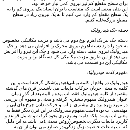
برای سطح مقطع کم نیز نیروی کمی نیاز خواهد بود.
این بدان معنی است که متناسب با توان انسان،یک نیروی کم را به
یک سطح مقطع کم وارد می کنیم تا به یک نیروی زیاد در سطح
مقطع بزرگ،غلبه کنیم.
دسته جک هیدرولیک
دسته جک نیز یک اهرم نوع دوم می باشد و مزیت مکانیکی مخصوص
به خود را دارد.دسته اهرم نیروی محرک را افزایش می دهد.بر جک
هیدرولیک نیروی مفید دسته وارد می شود و جک این نیرو را افزایش
می دهد.از این طریق مزیت مکانیکی کل دستگاه برابر مزیت
مکانیکی این دو قسمت می باشد.
مفهوم کلمه هیدرولیک
هیدرولیک در واقع از کلمه یونانی(هیدرو)شکل گرفته است و این
کلمه به معنی جریان حرکات مایعات می باشد.در قرن های گذشته
مقصود از کلمه هیدرولیک فقط آب بوده و البته بعد از گذر زمان
عنوان هیدرولیک مفهوم بیشتری گرفته و معنی و مفهوم آن بررسی
در مورد بهره برداری بیشتری از آب و حرکت دادن چرخ های آبی و
مهندسی آب بوده است.مفهوم هیدرولیک در این قرن دیگر فقط به
معنی آب نیست بلکه دامنه وسیع تری بخود گرفته و شامل قواعد و
کاربرد مایعات دیگری،بخصوص(روغن معدنی)می باشد،به این دلیل
که آب به علت خاصیت زنگ زدگی،در صنایع نمی توان از آن به