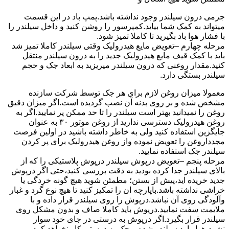
جرمی درون سیلندر وجود نداشته باشد.پمپ باد در این قسمت
میتواند به کمک شما بیاید.کمپرسور را روشن کنید و داخل سیلندر را
با فشار هوا باد بگیرید تا کاملا تمیز شود.
مرحله چهارم –تعویض مایع هیدرولیک وقتی سیلندر کاملا تمیز شد
باید با کمک قیف مایع هیدرولیک جدید را به درون سیلندر منتقل
کنید.مقدار روغنی که درون سیلندر میریزید به ابعاد جک و حجم
سیلندر بستگی دارد.
معمولا میزان روغن لازم برای هر جک توسط شرکت سازنده
مشخص شده و بر روی بدنه آن نصب گردیده است.اگر میزان دقیق
روغن را نمیدانید بهتر است سیلندر را تا حد ممکن پر نمایید.اگر به
روغن هیدرولیک دسترسی ندارید از روغن موتور ۳۰ به عنوان
جایگزین استفاده کنید ولی به خاطر داشته باشید در اولین فرصت
مجدداروغن را تعویض نموده واز روغن هیدرولیک برای پر کردن
سیلندر جک استفاده نمایید.
مرحله پنجم –تعویض درپوش سیلندر درپوش پلاستیکی را که از
بالای سیلندر جدا کرده بودید به دقت بررسی کنید،حتی اگر درپوش
جدید خریده اید،پیش از بستن؛ مطمئن شوید هیچ گونه خردگی یا
خراشی نداشته باشد.باپارچه ان را تمکیز کنید تا هیچ نوع گرد و غبار
وآلودگی روی آن نباشد.درپوش را روی سیلندر قرار داده و با
ملایمت سفت نمایید.درپوش باید کاملا صاف و بدون مشکل روی
سیلندر قرار بگیرد.اگر درپوش به درستی در جای خود سوار
نشود،هوا وارد سیلندر شده و جک به درستی کار نخواهد کرد.