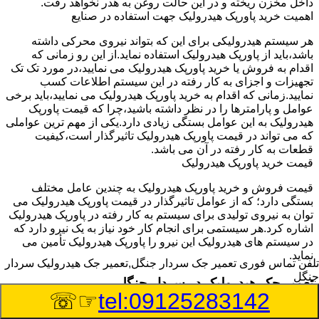
داخل مخزن ریخته و در این حالت روغن به هدر نخواهد رفت.
اهمیت خرید پاورپک هیدرولیک جهت استفاده در صنایع
هر سیستم هیدرولیکی برای این که بتواند نیروی محرکی داشته
باشد،باید از پاورپک هیدرولیک استفاده نماید.از این رو زمانی که
اقدام به فروش یا خرید پاورپک هیدرولیک می نمایید،در مورد تک تک
تجهیزات و اجزای به کار رفته در این سیستم اطلاعات کسب
نمایید.زمانی که اقدام به خرید پاورپک هیدرولیک می نمایید،باید برخی
عوامل و پارامترها را در نظر داشته باشید،چرا که قیمت پاورپک
هیدرولیک به این عوامل بستگی زیادی دارد.یکی از مهم ترین عواملی
که می تواند در قیمت پاورپک هیدرولیک تاثیرگذار است،کیفیت
قطعات به کار رفته در آن می باشد.
قیمت خرید پاورپک هیدرولیک
قیمت فروش و خرید پاورپک هیدرولیک به چندین عامل مختلف
بستگی دارد؛ که از عوامل تاثیرگذار در قیمت پاورپک هیدرولیک می
توان به نیروی تولیدی برای سیستم به کار رفته در پاورپک هیدرولیک
اشاره کرد.هر سیستمی برای انجام کار خود نیاز به یک نیرو دارد که
در سیستم های هیدرولیک این نیرو را پاورپک هیدرولیک تأمین می
نماید.
تلفن تماس فوری
تعمیر جک سردار جنگل,تعمیر جک هیدرولیک سردار
جنگل
تعمیر جک هیدرولیک در سردار جنگل
☞☏
tel:09125283142
وسیله‎ای که با عملکرد خود موجب بلند شدن اهرم و یا وزن سنگین