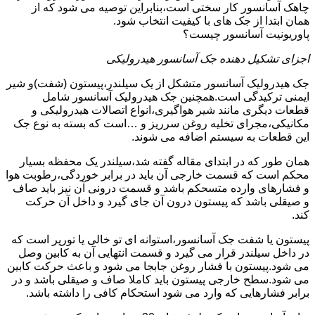
چاهک آسانسور کار سختی است،بنابراین توصیه می شود که از
همان ابتدا از جک های با کیفیت انتخاب شود.
پاوریونیت آسانسور چیست؟
اجزای تشکیل دهنده جک آسانسور هیدرولیکی
جک هیدرولیک آسانسور متشکل از یک سیلندر،پیستون (شفت)و شیر
ایمنی ترکیدگی است.همچنین جک هیدرولیک آسانسور شامل
قطعات دیگری مانند شیر هواگیری،انواع اتصالات هیدرولیکی و
مکانیکی،مجرای تخلیه روغن سرریز و …است که بسته به نوع جک
این قطعات به سیستم اضافه می شوند.
همان طور که در ابتدای مقاله گفته شد،سیلندر یک محفظه بسیار
محکم است که قسمت خارجی آن باید در برابر خوردگی،رطوبت هوا
و فشارهای وارده متسحکم باشد و قسمت درونی آن نیز باید صاف
و صیقلی باشد که پیستون درون آن جای گیرد و داخل آن حرکت
کند.
پیستون یا شفت جک آسانسور،استوانه ای تو خالی یا تورپر است که
در داخل سیلندر قرار می گیرد و قسمت انتهایی آن به کابین وصل
می شود.پیستون با فشار روغن جابجا می شود و باعث حرکت کابین
می شود.سطح خارجی پیستون باید کاملا صاف و صیقلی باشد و در
برابر فشارهایی که وارد می شود استحکام کافی را داشته باشد.