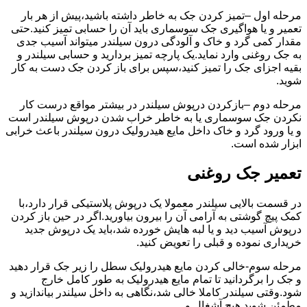
مرحله اول –تمیز کردن جک به خاطر داشته باشید،پیش از هر بار
تعمیر و یا هواگیری جک سوسماری باید آن را حسابی تمیز کنید.حتی
مقدار کمی گرد و خاک و آلودگی درون سیلندر میتواند آسیب جدی
به جک روغنی وارد نماید.یک پارچه تمیز بردارید و حسابی سیلندر و
بقیه اجزای جک را تمیز کنید،سپس برای باز کردن جک دست به کار
شوید.
مرحله دوم –بازکردن درپوش سیلندر در بیشتر مواقع درست کار
نکردن جک سوسماری یا به خاطر خراب شدن درپوش سیلندر است
و یا ورود گرد و خاک داخل مایع هیدرولیک درون سیلندر باعث خرابی
ابزار شده است.
تعمیر جک روغنی
در قسمت بالایی سیلندر معمولا یک درپوش پلاستیکی قرار دارد،با
کمک پیچ گوشتی به آرامی آن را بیرون بیاورید.اگر در حین باز کردن
درپوش آسیب دید و یا لبه هایش خورده شد،باید یک درپوش جدید
خریداری نموده و قبلی را تعویض کنید.
مرحله سوم-خالی کردن مایع هیدرولیک سطل را زیر جک قرار دهید
و جک را برگردانید تا تمام مایع هیدرولیک به طور کامل خارج
شود.وقتی سیلندر کاملا خالی شد،نگاهی به داخل سیلندر بیاندازید و
مطمئن شوید هیچ آشغال و