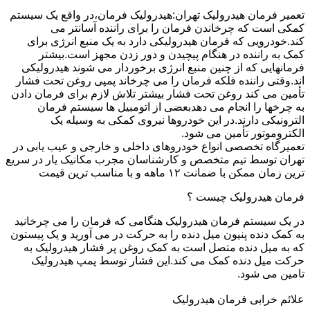
تعمیر فرمان هیدرولیک تهران:هیدرولیک فرمان،در واقع یک سیستم
کمکی است که چرخاندن فرمان را برای راننده آسانتر می
کند.خودرویی که فرمان هیدرولیکی دارد به یک منبع انرژی برای
کمک به راننده در هنگام پیچیدن و دور زدن مجهز است.بیشتر
فرمانهایی که از چنین منبع انرژی برخوردار می شوند هیدرولیکی
اند.وقتی راننده فلکه فرمان را می چرخاند پمپی روغن تحت فشار
تأمین می کند روغن تحت فشار بیشتر تلاش لازم برای فرمان دادن
به چرخها را انجام می دهدبعضی از اتومبیل ها سیستم فرمان
الترونیکی دارند.در این خودروها نیروی کمکی به وسیله یک
الکتروموتور تأمین می شود.
تعمیرگاه تخصصی انواع خودروهای داخلی و خارجی و عیب یابی در
تهران توسط تیم متخصص و کارشناسان مجرب مکانیک یار در سریع
ترین زمان ممکن با ضمانت ۱۲ ماهه و با مناسب ترین قیمت
فرمان هیدرولیک چیست ؟
در یک سیستم فرمان هیدرولیک هنگامی که فرمان را می چرخانید
به کمک دنده پنیون میل دنده را به حرکت در می آورید و یک پیستون
که به میل دنده متصل است به کمک روغن پر فشار هیدرولیک به
حرکت میل دنده کمک می کند.این فشار توسط پمپ هیدرولیک
تامین می شود.
علائم خرابی فرمان هیدرولیک