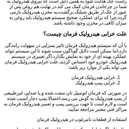
راست جک هدایت شود.به همین دلیل است که نیروی هیدرولیک به
شما در چرخاندن فرمان کمک می کند.در نهایت هم روغن پس از
عبور از جک،از طریق شیلنگ برگشت،به مخزن هیدرولیک بازمی
گردد.چرا که برای عملکرد صحیح سیستم هیدرولیک باید روغن به
میزان کافی در مخزن وجود داشته باشد.
علت خرابی هیدرولیک فرمان چیست؟
با آن که سیستم هیدرولیک فرمان تاثیر بسزایی در سهولت رانندگی
دارد،اما ممکن است دلایل گوناگون سبب شوند تا این سیستم نتواند
عملکرد بهینه ای از خود به نمایش بگذارد.اگر تغییری در سیستم
هیدرولیک خودرو خود احساس کردید،علت خرابی هیدرولیک فرمان
می تواند یکی از موارد زیر باشد:
خرابی هیدرولیک فرمان
خرابی پمپ هیدرولیک
در صورتی که فرمان اتومبیل تان سفت شده و یا صدایی غیرطبیعی
از پمپ هیدرولیک به گوش می رسد،احتمالا پمپ دچار آسیب شده
است و لازم است تا جهت بررسی پمپ و تعمیر هیدرولیک فرمان به
مراکز فنی معتبر مراجعه نمایید.
استفاده از قطعات نامرغوب در هیدرولیک فرمان