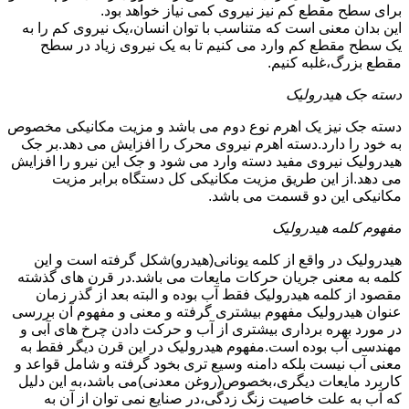
برای سطح مقطع کم نیز نیروی کمی نیاز خواهد بود.
این بدان معنی است که متناسب با توان انسان،یک نیروی کم را به
یک سطح مقطع کم وارد می کنیم تا به یک نیروی زیاد در سطح
مقطع بزرگ،غلبه کنیم.
دسته جک هیدرولیک
دسته جک نیز یک اهرم نوع دوم می باشد و مزیت مکانیکی مخصوص
به خود را دارد.دسته اهرم نیروی محرک را افزایش می دهد.بر جک
هیدرولیک نیروی مفید دسته وارد می شود و جک این نیرو را افزایش
می دهد.از این طریق مزیت مکانیکی کل دستگاه برابر مزیت
مکانیکی این دو قسمت می باشد.
مفهوم کلمه هیدرولیک
هیدرولیک در واقع از کلمه یونانی(هیدرو)شکل گرفته است و این
کلمه به معنی جریان حرکات مایعات می باشد.در قرن های گذشته
مقصود از کلمه هیدرولیک فقط آب بوده و البته بعد از گذر زمان
عنوان هیدرولیک مفهوم بیشتری گرفته و معنی و مفهوم آن بررسی
در مورد بهره برداری بیشتری از آب و حرکت دادن چرخ های آبی و
مهندسی آب بوده است.مفهوم هیدرولیک در این قرن دیگر فقط به
معنی آب نیست بلکه دامنه وسیع تری بخود گرفته و شامل قواعد و
کاربرد مایعات دیگری،بخصوص(روغن معدنی)می باشد،به این دلیل
که آب به علت خاصیت زنگ زدگی،در صنایع نمی توان از آن به