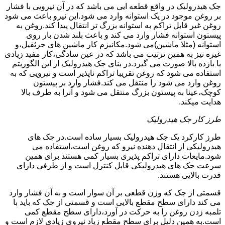
جک هیدرولیک در واقع قطعه ایی می باشد که در آن نیرویی با فشار
بر روغن موجود در یک استوانه وارد می شود.این نیرو باعث می شود
روغن غیر قابل تراکم به استوانه بزرگ تر انتقال پیدا کند.روغن به
پیستون استوانه فشار وارد می کند و باعث بلند شدن بار روی
استوانه (مثلا ماشین)می شود.مکانیزم کار ماشین های جرثقیل،و
غیره نیز به همین ترتیب می باشد که در عین سادگی،کار مفید زیادی
با بازده بالا صورت می گیرد.در بنای جک هیدرولیک از این الگوریتم
استفاده می شود که روغن تقریبا تراکم ناپذیر است و نیرویی که به
روغن وارد می شود را منتقل می کند.فشار وارد بر پیستون
کوچک،عینا به پیستون بزرگ منتقل می شود و آنرا به طرف بالا
هدایت میکند.
طرز کار جک هیدرولیک
طرز کارکرد یک جک هیدرولیک بسیار ساده است.در جک های
هیدرولیکی از انتقال دهنده نیرو که روغن است،استفاده می
شود.مایعات دارای تراکم پذیری بسیار کمی هستند برای همین
سرعت جک های هیدرولیکی قابل کنترل است و از طرفی دارای
قدرت بالایی هستند.
قسمتی از جک که وزن قطعی بر آن سوار است و به آن فشار وارد
می کند دارای سطح مقطع بالایی است و قسمتی از جک که باید با
تلمبه زدن روغن را به حرکت در آورد،دارای سطح مقطع کمی
است.به همین دلیل برای سطح مقطع زیاد نیروی زیادی لازم است و