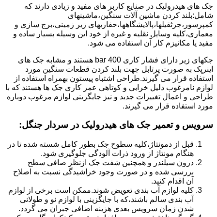
جک های هیدرولیک در صنایع کاربر های مفید و زیادی دارند که
شامل:بلند کردن ماشین آلات سنگین،ماشینهای
کمپرسور،جرثقیلها،پالایشگاهها،حفاریهای زیر زمینی،برج سازی و
معماری،کلیه وسایل نقلیه و غیره از خود این وسیله بسیار ساده و
مفید یا مکانیزم کار آن استفاده می شود.
جکهای زیر دارای فشار کاری 400 bar هستند و مشابه جک های
اینرپک به صورت پرتابل جهت بلند کردن قطعات سنگین مورد
استفاده قرار می گیرند.طراحی اشتباه پیستون بهمراه استفاده از
لوازم نامرغوب دلیل خرابی و کوتاهی عمر کاری جک ها هستند که با
طراحی و اعمال تغییرات جدید و نیز جایگزینی لوازم مرغوب دوباره
مورد استفاده قرار می گیرند.
سرویس و تعمیر جک های هیدرولیک در سردار جنگل
:
قبل از دمونتاژ،کلیه سطوح جک بطور کامل شسته شده تا در
هنگام مونتاژ از ورود ذرات آلودگی جلوگیری شود.
درون سیلندر و همچنین شفت جک ازنظر صافی سطح
بررسی شده و در صورت وجود خراشیدگی نسبت به اصلاح
آن اقدام کنید.
کلیه لوازم آب بندی تعویض شوند.ممکن است برخی از لوازم
آب بندی سالم باشند،که با جایگزینی با لوازم نو و طولانی
شدن زمان سرویس بعدی هزینه اضافی جبران می گردد.