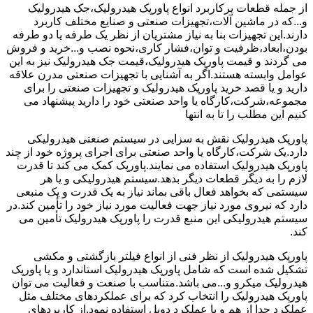
از جمله قطعات پرکاربرد انواع پاورپک هیدرولیک،جک هیدرولیک
و...که در ماشین آلات،تجهیزات صنعتی و صنایع مختلف کاربرد
دارند.این تجهیزات بنا به نیاز مشتریان از نظر یک طرفه یا دو طرفه
بودن،ابعاد،ظرفیت و توان،فشار کاری،نحوه نصب و...خرید و فروش
می گردند و قیمت پاورپک هیدرولیک،قیمت جک هیدرولیک نیز به این
عوامل وابسته هستند.اگر به آشنایی با تجهیزات صنعتی مدرن علاقه
دارید و یا قصد خرید پاورپک هیدرولیک و تجهیزات صنعتی را برای
مجموعه،شرکت،کارگاه یا واحد صنعتی خود را دارید پیشنهاد می
کنیم این مطلب را تا به انتها
پاورپک هیدرولیک نقش به سزایی در سیستم صنعتی هیدرولیکی
دارد.یک شرکت،کارگاه یا واحد صنعتی برای اجرای پروژه خود از چند
پاورپک هیدرولیک استفاده می نمایند.پاورپک کمک می کند تا قدرت
لازم را به دیگر قطعات دیگر بدهد.سیستم هیدرولیکی و یا هر
سیستمی که بخواهد فعال باقی بماند نیاز به یک قدرت و یک منبعی
دارد که نیروی مورد نیاز جهت فعالیت مورد نیاز خود را تأمین کند.در
سیستم هیدرولیکی این منبع قدرت را پاورپک هیدرولیک تأمین می
کند.
پاورپک هیدرولیک از نظر فنی از انواع فیلتر بازگشتی و مکشی
تشکیل شده است که شامل پاورپک هیدرولیک استاندارد و یا پاورپک
هیدرولیک میکرو و...می باشد.متناسب با صنعت و فعالیت می توان
پاورپک هیدرولیک را انتخاب کرد که برای عملکردهای مختلف مثل
عملکرد جدا از هم و یا عملکرد دوبل استفاده نمود.از کاربردهای