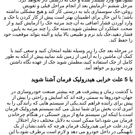
مرحل ششم –آزمایش بعد از انجام مراحل قبلی و تعویض
روغن،جک سوسماری باید به درستی کار کند و هیچ مشکلی نداشته
باشد؛ با این حال برای اطمینان بهتر است پیش از کار کردن با جک و
وارد آوردن فشار اضافی به آن،چند مرتبه جک را آزمایش کنید و از
صحت عملکرد آن مطمئن شوید.دسته جک را چند مرتبه به پایین
فشار دهید،جک باید نرم و طبیعی بالا بیاید و البته بتواند موقعیت خود
را حفظ کند.
در مرحله بعد جک را زیر وسیله نقلیه امتحان کنید و سعی کنید با
کمک آن ماشین را به آرامی از زمین بلند نمایید.پیش از آنکه به طور
کامل از جک استفاده کنید،مطمئن شوید جک از عهده نگاه داشتن
وزن خودرو بر خواهد آمد.
با 5 علت خرابی هیدرولیک فرمان آشنا شوید
با گذشت زمان و پیشرفت هر چه بیشتر صنعت خودروسازی در
جهان،خودروها به سمتی رفته اند که آسایش و راحتی را بیش از
پیش برای راننده فراهم کنند.یکی از سیستم هایی که رانندگی را به
امری لذت بخش برای شما تبدیل می کند،سیستم هیدرولیک فرمان
است.با اینکه این سیستم مانع از بروز خستگی در هنگام چرخاندن
فرمان می شود،اما ممکن است به دلایل مختلف دچار اختلال
گردد.علت خرابی هیدرولیک فرمان هرچه که باشد،نشان از یک
نابهینگی در داخل خودرو می دهد و لازم است برطرف شود.با این