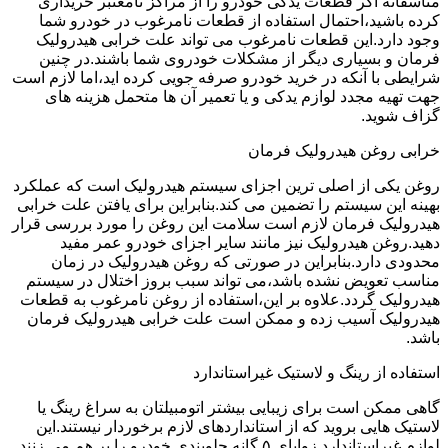
متاسفانه اگر قطعات یدکی خودرو را از مراکز نامعتبر خریداری
کرده باشید،احتمال استفاده از قطعات نامرغوب در خودرو شما
وجود دارد.این قطعات نامرغوب می تواند علت خرابی هیدرولیک
فرمان و بسیاری دیگر از مشکلات خودروی شما باشند.در چنین
شرایطی با آنکه در خرید خودرو صرفه جویی کرده اید،اما لازم است
جهت تهیه مجدد لوازم یدکی و یا تعمیر آن ها متحمل هزینه های
گزاف شوید.
خرابی روغن هیدرولیک فرمان
روغن یکی از اصلی ترین اجزای سیستم هیدرولیک است که عملکرد
بهینه این سیستم را تضمین می کند.بنابراین برای یافتن علت خرابی
هیدرولیک فرمان لازم است سلامت این روغن را مورد بررسی قرار
دهید.روغن هیدرولیک نیز مانند سایر اجزای خودرو عمر مفید
محدودی دارد.بنابراین در صورتی که روغن هیدرولیک در زمان
مناسب تعویض نشده باشد،می تواند سبب بروز اختلال در سیستم
هیدرولیک گردد.علاوه بر این،استفاده از روغن نامرغوب به قطعات
هیدرولیک آسیب زده و ممکن است علت خرابی هیدرولیک فرمان
باشد.
استفاده از رینگ و لاستیک غیراستاندارد
گاهی ممکن است برای زیبایی بیشتر اتومبیلتان به سراغ رینگ یا
لاستیک هایی بروید که از استانداردهای لازم برخوردار نیستند.این
لوازم غیراستاندارد زوایای ۵ گانه جلوبندی خودرو را بر هم می زنند