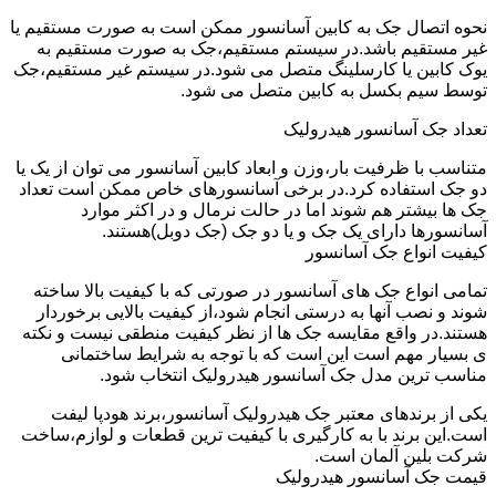
نحوه اتصال جک به کابین آسانسور ممکن است به صورت مستقیم یا
غیر مستقیم باشد.در سیستم مستقیم،جک به صورت مستقیم به
یوک کابین یا کارسلینگ متصل می شود.در سیستم غیر مستقیم،جک
توسط سیم بکسل به کابین متصل می شود.
تعداد جک آسانسور هیدرولیک
متناسب با ظرفیت بار،وزن و ابعاد کابین آسانسور می توان از یک یا
دو جک استفاده کرد.در برخی آسانسورهای خاص ممکن است تعداد
جک ها بیشتر هم شوند اما در حالت نرمال و در اکثر موارد
آسانسورها دارای یک جک و یا دو جک (جک دوبل)هستند.
کیفیت انواع جک آسانسور
تمامی انواع جک های آسانسور در صورتی که با کیفیت بالا ساخته
شوند و نصب آنها به درستی انجام شود،از کیفیت بالایی برخوردار
هستند.در واقع مقایسه جک ها از نظر کیفیت منطقی نیست و نکته
ی بسیار مهم است این است که با توجه به شرایط ساختمانی
مناسب ترین مدل جک آسانسور هیدرولیک انتخاب شود.
یکی از برندهای معتبر جک هیدرولیک آسانسور،برند هودپا لیفت
است.این برند با به کارگیری با کیفیت ترین قطعات و لوازم،ساخت
شرکت بلین آلمان است.
قیمت جک آسانسور هیدرولیک