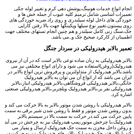
انجام انواع خدمات هونینگ،پوشش دهی کرم و تغییر لوله جکی
تعمیرات اساسی شامل ترمیم کلیه عیوب از جمله خش ها و
خوردگی های داخل لوله سیلندری و روی راد.ضربه خوردگی های
روی پیستون.تغییر نوع سیلها وپکینگها جهت بالا رفتن کارایی
جک،سنگ زنی کامل سیلندر و هم چنین انجام تستهای مختلف جهت
اطمینان از کارکرد صحیح جک و..می باشد.
تعمیر بالابر هیدرولیکی در سردار جنگل
بالابر هیدرولیکی به زبان ساده نوعی بالابر است که در آن از نیروی
هیدرولیک(روغن)استفاده می شود و دارای انواع مختلفی نیز می
باشد.بالابر هیدرولیک از متداولترین و پرفروش ترین انواع بالابر در
ایران می باشد که از انواع آن می توان به بالابر هیدرولیک
خانگی،بالابر هیدرولیکی فروشگاهی،بالابر هیدرولیکی انبار،بالابر
هیدرولیکی نفر بر،بالابر هیدرولیک ویلچربر،بالابر هیدرولیکی صنعتی
اشاره کرد.
بالابر هیدرولیکی با روشن شدن موتور بالابر به بالا حرکت می کند و
بدون روشن شدن موتور و فقط با روشن شدن شیر برقی به سمت
پایین حرکت می کند.در حرکت به سمت بالا در سیستم بالابر
هیدرولیک،با چرخش موتور،پمپ هیدرولیک نیز به چرخش در می آید
و روغن داخل مخزن به سمت جک هیدرولیک ارسال و پمپاز می
کند.با بالا رفتن جک هیدورلیک بالابر های هیدرولیک نیز به حرکت در