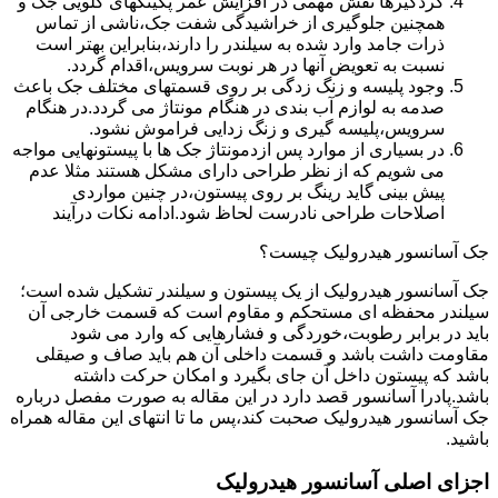
گردگیرها نقش مهمی در افزایش عمر پکینکهای گلویی جک و
همچنین جلوگیری از خراشیدگی شفت جک،ناشی از تماس
ذرات جامد وارد شده به سیلندر را دارند،بنابراین بهتر است
نسبت به تعویض آنها در هر نوبت سرویس،اقدام گردد.
وجود پلیسه و زنگ زدگی بر روی قسمتهای مختلف جک باعث
صدمه به لوازم آب بندی در هنگام مونتاژ می گردد.در هنگام
سرویس،پلیسه گیری و زنگ زدایی فراموش نشود.
در بسیاری از موارد پس ازدمونتاژ جک ها با پیستونهایی مواجه
می شویم که از نظر طراحی دارای مشکل هستند مثلا عدم
پیش بینی گاید رینگ بر روی پیستون،در چنین مواردی
اصلاحات طراحی نادرست لحاظ شود.ادامه نکات درآیند
جک آسانسور هیدرولیک چیست؟
جک آسانسور هیدرولیک از یک پیستون و سیلندر تشکیل شده است؛
سیلندر محفظه ای مستحکم و مقاوم است که قسمت خارجی آن
باید در برابر رطوبت،خوردگی و فشارهایی که وارد می شود
مقاومت داشت باشد و قسمت داخلی آن هم باید صاف و صیقلی
باشد که پیستون داخل آن جای بگیرد و امکان حرکت داشته
باشد.پادرا آسانسور قصد دارد در این مقاله به صورت مفصل درباره
جک آسانسور هیدرولیک صحبت کند،پس ما تا انتهای این مقاله همراه
باشید.
اجزای اصلی آسانسور هیدرولیک