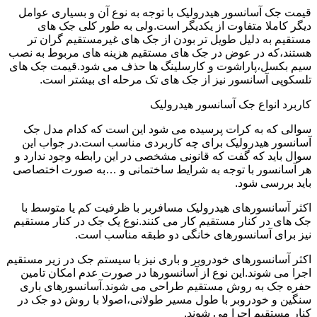
قیمت جک آسانسور هیدرولیک با توجه به نوع آن و بسیاری عوامل
دیگر کاملا متفاوت از یکدیگر است.ولی به طور کلی جک های
مستقیم به دلیل طویل تر بودن از جک های غیرمستقیم گران تر
هستند،که در عوض در جک های مستقیم هزینه های مربوط به نصب
سیم بکسل،پاراشوت و کارسلینگ ها حذف می شود.قیمت جک های
تلسکوپی آسانسور نیز از جک های تک مرحله ای بیشتر است.
کاربرد انواع جک آسانسور هیدرولیک
سوالی که به کرات پرسیده می شود این است که کدام مدل جک
آسانسور هیدرولیک برای چه کاربردی مناسب است.در جواب این
سوال باید که گفت که قانونی مشخصی در این رابطه وجود ندارد و
هر آسانسور با توجه به شرایط ساختمانی و …به صورت اختصاصی
باید بررسی شود.
اکثر آسانسورهای هیدرولیک مسافربر با ظرفیت کم یا متوسط با
جک های در کنار مستقیم کار می کنند.نوع یک جک در کنار مستقیم
نیز برای آسانسورهای خانگی دو طبقه مناسب است.
اکثر آسانسورهای خودروبر و باری نیز با سیستم جک در زیر مستقیم
اجرا می شوند.این نوع از آسانسورها در صورت عدم امکان تامین
حفره جک به روش مستقیم طراحی می شوند.آسانسورهای باری
سنگین و خودروبر با طول مسیر طولانی،اصولا با روش دو جک در
کنار مستقیم اجرا می شوند.