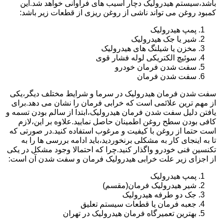
باشد،سیستم هیدرولیک دچار آسیب های فراوانی خواهد شد.این
کمبود روغن می تواند ناشی از روغن ریزی از قطعات زیر باشد:
پمپ هیدرولیک
شیر یا جک هیدرولیک
مخزن یا شیلنگ های هیدرولیک
سوئیچ الکتریکی لوله فشار قوی
سفت شدن فرمان خودرو
سفت شدن فرمان
سفت شدن فرمان هیدرولیک در سرما و شرایط مختلف دیگر،یکی
از مهم ترین علائمی است که خرابی فرمان را نشان می دهد.برای
یافتن دلیل سفت شدن فرمان هیدرولیک،ابتدا از سالم بودن تسمه و
کافی بودن سطح روغن اطمینان حاصل نمایید.علاوه بر این،لازم
است حتما از روغن با کیفیت و مرغوب استفاده کنید.در صورتی که
تا به اینجای کار به مشکلی برنخوردید،باید ادامه بررسی ها را به
تکنسین فنی خودرو واگذار کنید.چرا که احتمالا وجود مشکل در یکی
از اجزای زیر علت خرابی هیدرولیک فرمان و سفت شدن آن است:
پمپ هیدرولیک
شیر هیدرولیک فرمان(مقسم)
جک دو طرفه هیدرولیک
جعبه فرمان یا قطعات سیستم تعلیق
بهترین تعمیرگاه فرمان هیدرولیک در تهران