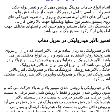
انجام انواع خدمات هونینگ،پوشش دهی کرم و تغییر لوله جکی
تعمیرات اساسی شامل ترمیم کلیه عیوب از جمله خش ها و
خوردگی های داخل لوله سیلندری و روی راد.ضربه خوردگی های
روی پیستون.تغییر نوع سیلها وپکینگها جهت بالا رفتن کارایی
جک،سنگ زنی کامل سیلندر و هم چنین انجام تستهای مختلف جهت
اطمینان از کارکرد صحیح جک و..می باشد.
تعمیر بالابر هیدرولیکی در سرپل ذهاب
بالابر هیدرولیکی به زبان ساده نوعی بالابر است که در آن از نیروی
هیدرولیک(روغن)استفاده می شود و دارای انواع مختلفی نیز می
باشد.بالابر هیدرولیک از متداولترین و پرفروش ترین انواع بالابر در
ایران می باشد که از انواع آن می توان به بالابر هیدرولیک
خانگی،بالابر هیدرولیکی فروشگاهی،بالابر هیدرولیکی انبار،بالابر
هیدرولیکی نفر بر،بالابر هیدرولیک ویلچربر،بالابر هیدرولیکی صنعتی
اشاره کرد.
بالابر هیدرولیکی با روشن شدن موتور بالابر به بالا حرکت می کند و
بدون روشن شدن موتور و فقط با روشن شدن شیر برقی به سمت
پایین حرکت می کند.در حرکت به سمت بالا در سیستم بالابر
هیدرولیک،با چرخش موتور،پمپ هیدرولیک نیز به چرخش در می آید
و روغن داخل مخزن به سمت جک هیدرولیک ارسال و پمپاز می
کند.با بالا رفتن جک هیدورلیک بالابر های هیدرولیک نیز به حرکت در