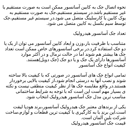
نحوه اتصال جک به کابین آسانسور ممکن است به صورت مستقیم یا
غیر مستقیم باشد.در سیستم مستقیم،جک به صورت مستقیم به
یوک کابین یا کارسلینگ متصل می شود.در سیستم غیر مستقیم،جک
توسط سیم بکسل به کابین متصل می شود.
تعداد جک آسانسور هیدرولیک
متناسب با ظرفیت بار،وزن و ابعاد کابین آسانسور می توان از یک یا
دو جک استفاده کرد.در برخی آسانسورهای خاص ممکن است تعداد
جک ها بیشتر هم شوند اما در حالت نرمال و در اکثر موارد
آسانسورها دارای یک جک و یا دو جک (جک دوبل)هستند.
کیفیت انواع جک آسانسور
تمامی انواع جک های آسانسور در صورتی که با کیفیت بالا ساخته
شوند و نصب آنها به درستی انجام شود،از کیفیت بالایی برخوردار
هستند.در واقع مقایسه جک ها از نظر کیفیت منطقی نیست و نکته
ی بسیار مهم است این است که با توجه به شرایط ساختمانی
مناسب ترین مدل جک آسانسور هیدرولیک انتخاب شود.
یکی از برندهای معتبر جک هیدرولیک آسانسور،برند هودپا لیفت
است.این برند با به کارگیری با کیفیت ترین قطعات و لوازم،ساخت
شرکت بلین آلمان است.
قیمت جک آسانسور هیدرولیک