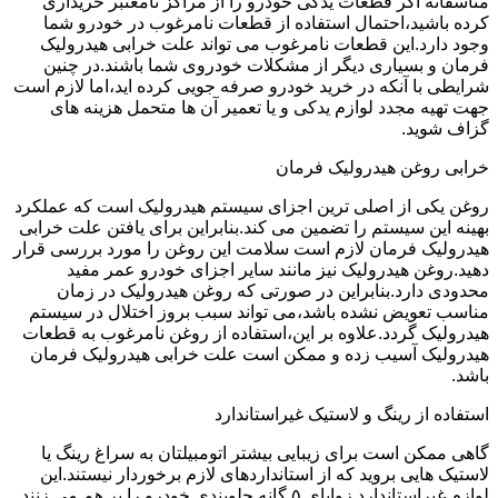
متاسفانه اگر قطعات یدکی خودرو را از مراکز نامعتبر خریداری
کرده باشید،احتمال استفاده از قطعات نامرغوب در خودرو شما
وجود دارد.این قطعات نامرغوب می تواند علت خرابی هیدرولیک
فرمان و بسیاری دیگر از مشکلات خودروی شما باشند.در چنین
شرایطی با آنکه در خرید خودرو صرفه جویی کرده اید،اما لازم است
جهت تهیه مجدد لوازم یدکی و یا تعمیر آن ها متحمل هزینه های
گزاف شوید.
خرابی روغن هیدرولیک فرمان
روغن یکی از اصلی ترین اجزای سیستم هیدرولیک است که عملکرد
بهینه این سیستم را تضمین می کند.بنابراین برای یافتن علت خرابی
هیدرولیک فرمان لازم است سلامت این روغن را مورد بررسی قرار
دهید.روغن هیدرولیک نیز مانند سایر اجزای خودرو عمر مفید
محدودی دارد.بنابراین در صورتی که روغن هیدرولیک در زمان
مناسب تعویض نشده باشد،می تواند سبب بروز اختلال در سیستم
هیدرولیک گردد.علاوه بر این،استفاده از روغن نامرغوب به قطعات
هیدرولیک آسیب زده و ممکن است علت خرابی هیدرولیک فرمان
باشد.
استفاده از رینگ و لاستیک غیراستاندارد
گاهی ممکن است برای زیبایی بیشتر اتومبیلتان به سراغ رینگ یا
لاستیک هایی بروید که از استانداردهای لازم برخوردار نیستند.این
لوازم غیراستاندارد زوایای ۵ گانه جلوبندی خودرو را بر هم می زنند