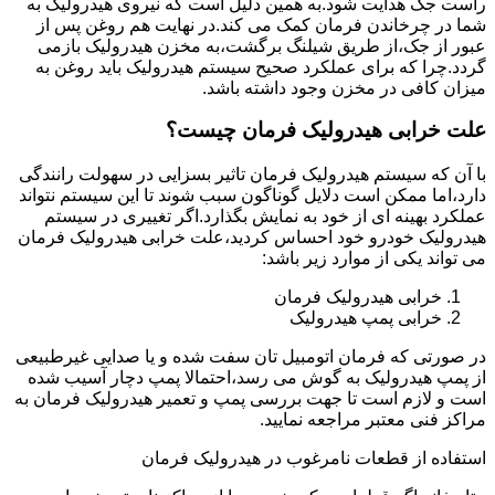
راست جک هدایت شود.به همین دلیل است که نیروی هیدرولیک به
شما در چرخاندن فرمان کمک می کند.در نهایت هم روغن پس از
عبور از جک،از طریق شیلنگ برگشت،به مخزن هیدرولیک بازمی
گردد.چرا که برای عملکرد صحیح سیستم هیدرولیک باید روغن به
میزان کافی در مخزن وجود داشته باشد.
علت خرابی هیدرولیک فرمان چیست؟
با آن که سیستم هیدرولیک فرمان تاثیر بسزایی در سهولت رانندگی
دارد،اما ممکن است دلایل گوناگون سبب شوند تا این سیستم نتواند
عملکرد بهینه ای از خود به نمایش بگذارد.اگر تغییری در سیستم
هیدرولیک خودرو خود احساس کردید،علت خرابی هیدرولیک فرمان
می تواند یکی از موارد زیر باشد:
خرابی هیدرولیک فرمان
خرابی پمپ هیدرولیک
در صورتی که فرمان اتومبیل تان سفت شده و یا صدایی غیرطبیعی
از پمپ هیدرولیک به گوش می رسد،احتمالا پمپ دچار آسیب شده
است و لازم است تا جهت بررسی پمپ و تعمیر هیدرولیک فرمان به
مراکز فنی معتبر مراجعه نمایید.
استفاده از قطعات نامرغوب در هیدرولیک فرمان