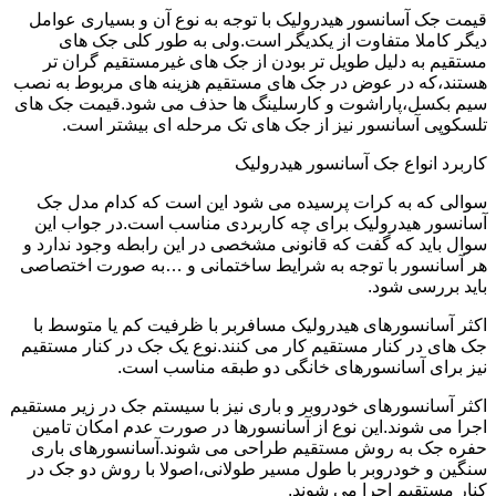
قیمت جک آسانسور هیدرولیک با توجه به نوع آن و بسیاری عوامل
دیگر کاملا متفاوت از یکدیگر است.ولی به طور کلی جک های
مستقیم به دلیل طویل تر بودن از جک های غیرمستقیم گران تر
هستند،که در عوض در جک های مستقیم هزینه های مربوط به نصب
سیم بکسل،پاراشوت و کارسلینگ ها حذف می شود.قیمت جک های
تلسکوپی آسانسور نیز از جک های تک مرحله ای بیشتر است.
کاربرد انواع جک آسانسور هیدرولیک
سوالی که به کرات پرسیده می شود این است که کدام مدل جک
آسانسور هیدرولیک برای چه کاربردی مناسب است.در جواب این
سوال باید که گفت که قانونی مشخصی در این رابطه وجود ندارد و
هر آسانسور با توجه به شرایط ساختمانی و …به صورت اختصاصی
باید بررسی شود.
اکثر آسانسورهای هیدرولیک مسافربر با ظرفیت کم یا متوسط با
جک های در کنار مستقیم کار می کنند.نوع یک جک در کنار مستقیم
نیز برای آسانسورهای خانگی دو طبقه مناسب است.
اکثر آسانسورهای خودروبر و باری نیز با سیستم جک در زیر مستقیم
اجرا می شوند.این نوع از آسانسورها در صورت عدم امکان تامین
حفره جک به روش مستقیم طراحی می شوند.آسانسورهای باری
سنگین و خودروبر با طول مسیر طولانی،اصولا با روش دو جک در
کنار مستقیم اجرا می شوند.