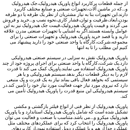
از جمله قطعات پرکاربرد انواع پاورپک هیدرولیک،جک هیدرولیک
و...که در ماشین آلات،تجهیزات صنعتی و صنایع مختلف کاربرد
دارند.این تجهیزات بنا به نیاز مشتریان از نظر یک طرفه یا دو طرفه
بودن،ابعاد،ظرفیت و توان،فشار کاری،نحوه نصب و...خرید و فروش
می گردند و قیمت پاورپک هیدرولیک،قیمت جک هیدرولیک نیز به این
عوامل وابسته هستند.اگر به آشنایی با تجهیزات صنعتی مدرن علاقه
دارید و یا قصد خرید پاورپک هیدرولیک و تجهیزات صنعتی را برای
مجموعه،شرکت،کارگاه یا واحد صنعتی خود را دارید پیشنهاد می
کنیم این مطلب را تا به انتها
پاورپک هیدرولیک نقش به سزایی در سیستم صنعتی هیدرولیکی
دارد.یک شرکت،کارگاه یا واحد صنعتی برای اجرای پروژه خود از چند
پاورپک هیدرولیک استفاده می نمایند.پاورپک کمک می کند تا قدرت
لازم را به دیگر قطعات دیگر بدهد.سیستم هیدرولیکی و یا هر
سیستمی که بخواهد فعال باقی بماند نیاز به یک قدرت و یک منبعی
دارد که نیروی مورد نیاز جهت فعالیت مورد نیاز خود را تأمین کند.در
سیستم هیدرولیکی این منبع قدرت را پاورپک هیدرولیک تأمین می
کند.
پاورپک هیدرولیک از نظر فنی از انواع فیلتر بازگشتی و مکشی
تشکیل شده است که شامل پاورپک هیدرولیک استاندارد و یا پاورپک
هیدرولیک میکرو و...می باشد.متناسب با صنعت و فعالیت می توان
پاورپک هیدرولیک را انتخاب کرد که برای عملکردهای مختلف مثل
عملکرد جدا از هم و یا عملکرد دوبل استفاده نمود.از کاربردهای