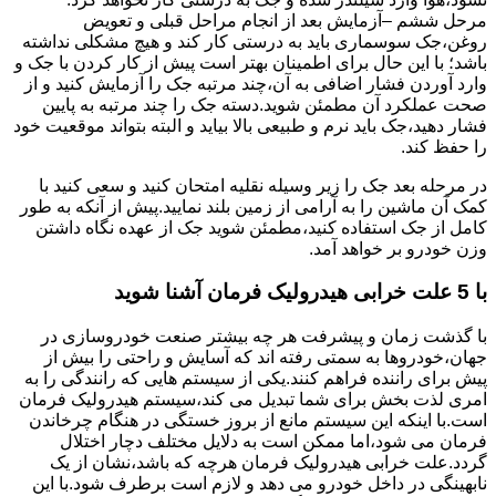
مرحل ششم –آزمایش بعد از انجام مراحل قبلی و تعویض
روغن،جک سوسماری باید به درستی کار کند و هیچ مشکلی نداشته
باشد؛ با این حال برای اطمینان بهتر است پیش از کار کردن با جک و
وارد آوردن فشار اضافی به آن،چند مرتبه جک را آزمایش کنید و از
صحت عملکرد آن مطمئن شوید.دسته جک را چند مرتبه به پایین
فشار دهید،جک باید نرم و طبیعی بالا بیاید و البته بتواند موقعیت خود
را حفظ کند.
در مرحله بعد جک را زیر وسیله نقلیه امتحان کنید و سعی کنید با
کمک آن ماشین را به آرامی از زمین بلند نمایید.پیش از آنکه به طور
کامل از جک استفاده کنید،مطمئن شوید جک از عهده نگاه داشتن
وزن خودرو بر خواهد آمد.
با 5 علت خرابی هیدرولیک فرمان آشنا شوید
با گذشت زمان و پیشرفت هر چه بیشتر صنعت خودروسازی در
جهان،خودروها به سمتی رفته اند که آسایش و راحتی را بیش از
پیش برای راننده فراهم کنند.یکی از سیستم هایی که رانندگی را به
امری لذت بخش برای شما تبدیل می کند،سیستم هیدرولیک فرمان
است.با اینکه این سیستم مانع از بروز خستگی در هنگام چرخاندن
فرمان می شود،اما ممکن است به دلایل مختلف دچار اختلال
گردد.علت خرابی هیدرولیک فرمان هرچه که باشد،نشان از یک
نابهینگی در داخل خودرو می دهد و لازم است برطرف شود.با این