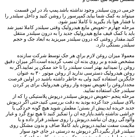
جرمی درون سیلندر وجود نداشته باشد.پمپ باد در این قسمت
میتواند به کمک شما بیاید.کمپرسور را روشن کنید و داخل سیلندر را
با فشار هوا باد بگیرید تا کاملا تمیز شود.
مرحله چهارم –تعویض مایع هیدرولیک وقتی سیلندر کاملا تمیز شد
باید با کمک قیف مایع هیدرولیک جدید را به درون سیلندر منتقل
کنید.مقدار روغنی که درون سیلندر میریزید به ابعاد جک و حجم
سیلندر بستگی دارد.
معمولا میزان روغن لازم برای هر جک توسط شرکت سازنده
مشخص شده و بر روی بدنه آن نصب گردیده است.اگر میزان دقیق
روغن را نمیدانید بهتر است سیلندر را تا حد ممکن پر نمایید.اگر به
روغن هیدرولیک دسترسی ندارید از روغن موتور ۳۰ به عنوان
جایگزین استفاده کنید ولی به خاطر داشته باشید در اولین فرصت
مجدداروغن را تعویض نموده واز روغن هیدرولیک برای پر کردن
سیلندر جک استفاده نمایید.
مرحله پنجم –تعویض درپوش سیلندر درپوش پلاستیکی را که از
بالای سیلندر جدا کرده بودید به دقت بررسی کنید،حتی اگر درپوش
جدید خریده اید،پیش از بستن؛ مطمئن شوید هیچ گونه خردگی یا
خراشی نداشته باشد.باپارچه ان را تمکیز کنید تا هیچ نوع گرد و غبار
وآلودگی روی آن نباشد.درپوش را روی سیلندر قرار داده و با
ملایمت سفت نمایید.درپوش باید کاملا صاف و بدون مشکل روی
سیلندر قرار بگیرد.اگر درپوش به درستی در جای خود سوار
نشود،هوا وارد سیلندر شده و جک به درستی کار نخواهد کرد.