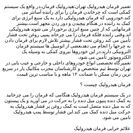
تعمیر فرمان هیدرولیک تهران:هیدرولیک فرمان،در واقع یک سیستم
کمکی است که چرخاندن فرمان را برای راننده آسانتر می
کند.خودرویی که فرمان هیدرولیکی دارد به یک منبع انرژی برای
کمک به راننده در هنگام پیچیدن و دور زدن مجهز است.بیشتر
فرمانهایی که از چنین منبع انرژی برخوردار می شوند هیدرولیکی
اند.وقتی راننده فلکه فرمان را می چرخاند پمپی روغن تحت فشار
تأمین می کند روغن تحت فشار بیشتر تلاش لازم برای فرمان دادن
به چرخها را انجام می دهدبعضی از اتومبیل ها سیستم فرمان
الترونیکی دارند.در این خودروها نیروی کمکی به وسیله یک
الکتروموتور تأمین می شود.
تعمیرگاه تخصصی انواع خودروهای داخلی و خارجی و عیب یابی در
تهران توسط تیم متخصص و کارشناسان مجرب مکانیک یار در سریع
ترین زمان ممکن با ضمانت ۱۲ ماهه و با مناسب ترین قیمت
فرمان هیدرولیک چیست ؟
در یک سیستم فرمان هیدرولیک هنگامی که فرمان را می چرخانید
به کمک دنده پنیون میل دنده را به حرکت در می آورید و یک پیستون
که به میل دنده متصل است به کمک روغن پر فشار هیدرولیک به
حرکت میل دنده کمک می کند.این فشار توسط پمپ هیدرولیک
تامین می شود.
علائم خرابی فرمان هیدرولیک