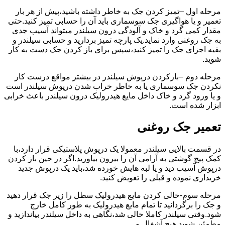
مرحله اول –تمیز کردن جک به خاطر داشته باشید،پیش از هر بار
تعمیر و یا هواگیری جک سوسماری باید آن را حسابی تمیز کنید.حتی
مقدار کمی گرد و خاک و آلودگی درون سیلندر میتواند آسیب جدی
به جک روغنی وارد نماید.یک پارچه تمیز بردارید و حسابی سیلندر و
بقیه اجزای جک را تمیز کنید،سپس برای باز کردن جک دست به کار
شوید.
مرحله دوم –بازکردن درپوش سیلندر در بیشتر مواقع درست کار
نکردن جک سوسماری یا به خاطر خراب شدن درپوش سیلندر است
و یا ورود گرد و خاک داخل مایع هیدرولیک درون سیلندر باعث خرابی
ابزار شده است.
تعمیر جک روغنی
در قسمت بالایی سیلندر معمولا یک درپوش پلاستیکی قرار دارد،با
کمک پیچ گوشتی به آرامی آن را بیرون بیاورید.اگر در حین باز کردن
درپوش آسیب دید و یا لبه هایش خورده شد،باید یک درپوش جدید
خریداری نموده و قبلی را تعویض کنید.
مرحله سوم-خالی کردن مایع هیدرولیک سطل را زیر جک قرار دهید
و جک را برگردانید تا تمام مایع هیدرولیک به طور کامل خارج
شود.وقتی سیلندر کاملا خالی شد،نگاهی به داخل سیلندر بیاندازید و
مطمئن شوید هیچ آشغال و