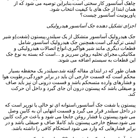
چاهک آسانسور کار سختی است،بنابراین توصیه می شود که از
همان ابتدا از جک های با کیفیت انتخاب شود.
پاوریونیت آسانسور چیست؟
اجزای تشکیل دهنده جک آسانسور هیدرولیکی
جک هیدرولیک آسانسور متشکل از یک سیلندر،پیستون (شفت)و شیر
ایمنی ترکیدگی است.همچنین جک هیدرولیک آسانسور شامل
قطعات دیگری مانند شیر هواگیری،انواع اتصالات هیدرولیکی و
مکانیکی،مجرای تخلیه روغن سرریز و …است که بسته به نوع جک
این قطعات به سیستم اضافه می شوند.
همان طور که در ابتدای مقاله گفته شد،سیلندر یک محفظه بسیار
محکم است که قسمت خارجی آن باید در برابر خوردگی،رطوبت هوا
و فشارهای وارده متسحکم باشد و قسمت درونی آن نیز باید صاف
و صیقلی باشد که پیستون درون آن جای گیرد و داخل آن حرکت
کند.
پیستون یا شفت جک آسانسور،استوانه ای تو خالی یا تورپر است که
در داخل سیلندر قرار می گیرد و قسمت انتهایی آن به کابین وصل
می شود.پیستون با فشار روغن جابجا می شود و باعث حرکت کابین
می شود.سطح خارجی پیستون باید کاملا صاف و صیقلی باشد و در
برابر فشارهایی که وارد می شود استحکام کافی را داشته باشد.