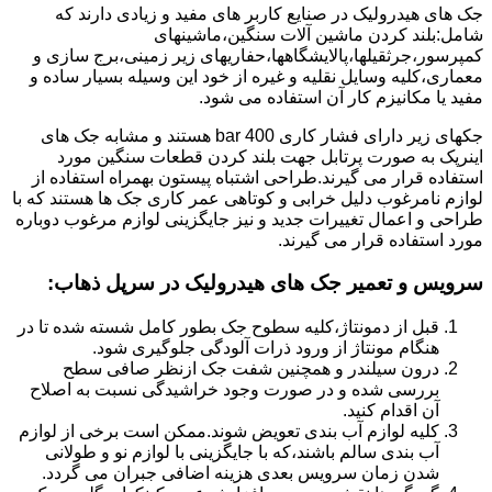
جک های هیدرولیک در صنایع کاربر های مفید و زیادی دارند که
شامل:بلند کردن ماشین آلات سنگین،ماشینهای
کمپرسور،جرثقیلها،پالایشگاهها،حفاریهای زیر زمینی،برج سازی و
معماری،کلیه وسایل نقلیه و غیره از خود این وسیله بسیار ساده و
مفید یا مکانیزم کار آن استفاده می شود.
جکهای زیر دارای فشار کاری 400 bar هستند و مشابه جک های
اینرپک به صورت پرتابل جهت بلند کردن قطعات سنگین مورد
استفاده قرار می گیرند.طراحی اشتباه پیستون بهمراه استفاده از
لوازم نامرغوب دلیل خرابی و کوتاهی عمر کاری جک ها هستند که با
طراحی و اعمال تغییرات جدید و نیز جایگزینی لوازم مرغوب دوباره
مورد استفاده قرار می گیرند.
سرویس و تعمیر جک های هیدرولیک در سرپل ذهاب
:
قبل از دمونتاژ،کلیه سطوح جک بطور کامل شسته شده تا در
هنگام مونتاژ از ورود ذرات آلودگی جلوگیری شود.
درون سیلندر و همچنین شفت جک ازنظر صافی سطح
بررسی شده و در صورت وجود خراشیدگی نسبت به اصلاح
آن اقدام کنید.
کلیه لوازم آب بندی تعویض شوند.ممکن است برخی از لوازم
آب بندی سالم باشند،که با جایگزینی با لوازم نو و طولانی
شدن زمان سرویس بعدی هزینه اضافی جبران می گردد.