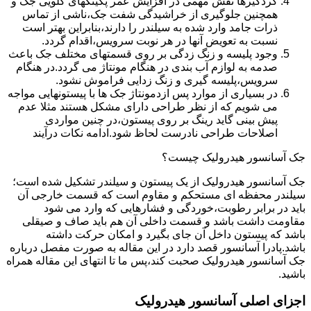
گردگیرها نقش مهمی در افزایش عمر پکینکهای گلویی جک و
همچنین جلوگیری از خراشیدگی شفت جک،ناشی از تماس
ذرات جامد وارد شده به سیلندر را دارند،بنابراین بهتر است
نسبت به تعویض آنها در هر نوبت سرویس،اقدام گردد.
وجود پلیسه و زنگ زدگی بر روی قسمتهای مختلف جک باعث
صدمه به لوازم آب بندی در هنگام مونتاژ می گردد.در هنگام
سرویس،پلیسه گیری و زنگ زدایی فراموش نشود.
در بسیاری از موارد پس ازدمونتاژ جک ها با پیستونهایی مواجه
می شویم که از نظر طراحی دارای مشکل هستند مثلا عدم
پیش بینی گاید رینگ بر روی پیستون،در چنین مواردی
اصلاحات طراحی نادرست لحاظ شود.ادامه نکات درآیند
جک آسانسور هیدرولیک چیست؟
جک آسانسور هیدرولیک از یک پیستون و سیلندر تشکیل شده است؛
سیلندر محفظه ای مستحکم و مقاوم است که قسمت خارجی آن
باید در برابر رطوبت،خوردگی و فشارهایی که وارد می شود
مقاومت داشت باشد و قسمت داخلی آن هم باید صاف و صیقلی
باشد که پیستون داخل آن جای بگیرد و امکان حرکت داشته
باشد.پادرا آسانسور قصد دارد در این مقاله به صورت مفصل درباره
جک آسانسور هیدرولیک صحبت کند،پس ما تا انتهای این مقاله همراه
باشید.
اجزای اصلی آسانسور هیدرولیک