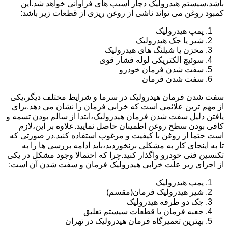
باشد،سیستم هیدرولیک دچار آسیب های فراوانی خواهد شد.این
کمبود روغن می تواند ناشی از روغن ریزی از قطعات زیر باشد:
پمپ هیدرولیک
شیر یا جک هیدرولیک
مخزن یا شیلنگ های هیدرولیک
سوئیچ الکتریکی لوله فشار قوی
سفت شدن فرمان خودرو
سفت شدن فرمان
سفت شدن فرمان هیدرولیک در سرما و شرایط مختلف دیگر،یکی
از مهم ترین علائمی است که خرابی فرمان را نشان می دهد.برای
یافتن دلیل سفت شدن فرمان هیدرولیک،ابتدا از سالم بودن تسمه و
کافی بودن سطح روغن اطمینان حاصل نمایید.علاوه بر این،لازم
است حتما از روغن با کیفیت و مرغوب استفاده کنید.در صورتی که
تا به اینجای کار به مشکلی برنخوردید،باید ادامه بررسی ها را به
تکنسین فنی خودرو واگذار کنید.چرا که احتمالا وجود مشکل در یکی
از اجزای زیر علت خرابی هیدرولیک فرمان و سفت شدن آن است:
پمپ هیدرولیک
شیر هیدرولیک فرمان(مقسم)
جک دو طرفه هیدرولیک
جعبه فرمان یا قطعات سیستم تعلیق
بهترین تعمیرگاه فرمان هیدرولیک در تهران