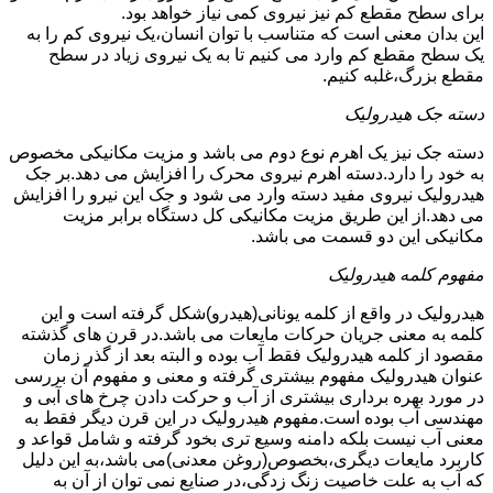
برای سطح مقطع کم نیز نیروی کمی نیاز خواهد بود.
این بدان معنی است که متناسب با توان انسان،یک نیروی کم را به
یک سطح مقطع کم وارد می کنیم تا به یک نیروی زیاد در سطح
مقطع بزرگ،غلبه کنیم.
دسته جک هیدرولیک
دسته جک نیز یک اهرم نوع دوم می باشد و مزیت مکانیکی مخصوص
به خود را دارد.دسته اهرم نیروی محرک را افزایش می دهد.بر جک
هیدرولیک نیروی مفید دسته وارد می شود و جک این نیرو را افزایش
می دهد.از این طریق مزیت مکانیکی کل دستگاه برابر مزیت
مکانیکی این دو قسمت می باشد.
مفهوم کلمه هیدرولیک
هیدرولیک در واقع از کلمه یونانی(هیدرو)شکل گرفته است و این
کلمه به معنی جریان حرکات مایعات می باشد.در قرن های گذشته
مقصود از کلمه هیدرولیک فقط آب بوده و البته بعد از گذر زمان
عنوان هیدرولیک مفهوم بیشتری گرفته و معنی و مفهوم آن بررسی
در مورد بهره برداری بیشتری از آب و حرکت دادن چرخ های آبی و
مهندسی آب بوده است.مفهوم هیدرولیک در این قرن دیگر فقط به
معنی آب نیست بلکه دامنه وسیع تری بخود گرفته و شامل قواعد و
کاربرد مایعات دیگری،بخصوص(روغن معدنی)می باشد،به این دلیل
که آب به علت خاصیت زنگ زدگی،در صنایع نمی توان از آن به