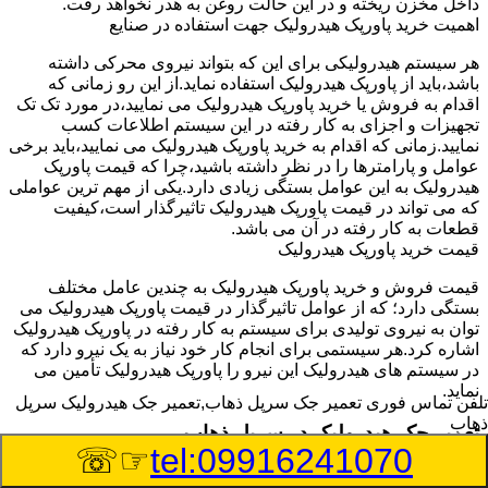
داخل مخزن ریخته و در این حالت روغن به هدر نخواهد رفت.
اهمیت خرید پاورپک هیدرولیک جهت استفاده در صنایع
هر سیستم هیدرولیکی برای این که بتواند نیروی محرکی داشته
باشد،باید از پاورپک هیدرولیک استفاده نماید.از این رو زمانی که
اقدام به فروش یا خرید پاورپک هیدرولیک می نمایید،در مورد تک تک
تجهیزات و اجزای به کار رفته در این سیستم اطلاعات کسب
نمایید.زمانی که اقدام به خرید پاورپک هیدرولیک می نمایید،باید برخی
عوامل و پارامترها را در نظر داشته باشید،چرا که قیمت پاورپک
هیدرولیک به این عوامل بستگی زیادی دارد.یکی از مهم ترین عواملی
که می تواند در قیمت پاورپک هیدرولیک تاثیرگذار است،کیفیت
قطعات به کار رفته در آن می باشد.
قیمت خرید پاورپک هیدرولیک
قیمت فروش و خرید پاورپک هیدرولیک به چندین عامل مختلف
بستگی دارد؛ که از عوامل تاثیرگذار در قیمت پاورپک هیدرولیک می
توان به نیروی تولیدی برای سیستم به کار رفته در پاورپک هیدرولیک
اشاره کرد.هر سیستمی برای انجام کار خود نیاز به یک نیرو دارد که
در سیستم های هیدرولیک این نیرو را پاورپک هیدرولیک تأمین می
نماید.
تلفن تماس فوری
تعمیر جک سرپل ذهاب,تعمیر جک هیدرولیک سرپل
ذهاب
تعمیر جک هیدرولیک در سرپل ذهاب
☞☏
tel:09916241070
وسیله‎ای که با عملکرد خود موجب بلند شدن اهرم و یا وزن سنگین