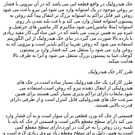
جک هیدرولیک در واقع قطعه ایی می باشد که در آن نیرویی با فشار
بر روغن موجود در یک استوانه وارد می شود.این نیرو باعث می شود
روغن غیر قابل تراکم به استوانه بزرگ تر انتقال پیدا کند.روغن به
پیستون استوانه فشار وارد می کند و باعث بلند شدن بار روی
استوانه (مثلا ماشین)می شود.مکانیزم کار ماشین های جرثقیل،و
غیره نیز به همین ترتیب می باشد که در عین سادگی،کار مفید زیادی
با بازده بالا صورت می گیرد.در بنای جک هیدرولیک از این الگوریتم
استفاده می شود که روغن تقریبا تراکم ناپذیر است و نیرویی که به
روغن وارد می شود را منتقل می کند.فشار وارد بر پیستون
کوچک،عینا به پیستون بزرگ منتقل می شود و آنرا به طرف بالا
هدایت میکند.
طرز کار جک هیدرولیک
طرز کارکرد یک جک هیدرولیک بسیار ساده است.در جک های
هیدرولیکی از انتقال دهنده نیرو که روغن است،استفاده می
شود.مایعات دارای تراکم پذیری بسیار کمی هستند برای همین
سرعت جک های هیدرولیکی قابل کنترل است و از طرفی دارای
قدرت بالایی هستند.
قسمتی از جک که وزن قطعی بر آن سوار است و به آن فشار وارد
می کند دارای سطح مقطع بالایی است و قسمتی از جک که باید با
تلمبه زدن روغن را به حرکت در آورد،دارای سطح مقطع کمی
است.به همین دلیل برای سطح مقطع زیاد نیروی زیادی لازم است و