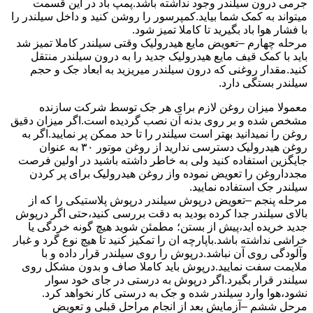
جرمی درون سیلندر وجود نداشته باشد.پمپ باد در این قسمت
میتواند به کمک شما بیاید.کمپرسور را روشن کنید و داخل سیلندر را
با فشار هوا باد بگیرید تا کاملا تمیز شود.
مرحله چهارم –تعویض مایع هیدرولیک وقتی سیلندر کاملا تمیز شد
باید با کمک قیف مایع هیدرولیک جدید را به درون سیلندر منتقل
کنید.مقدار روغنی که درون سیلندر میریزید به ابعاد جک و حجم
سیلندر بستگی دارد.
معمولا میزان روغن لازم برای هر جک توسط شرکت سازنده
مشخص شده و بر روی بدنه آن نصب گردیده است.اگر میزان دقیق
روغن را نمیدانید بهتر است سیلندر را تا حد ممکن پر نمایید.اگر به
روغن هیدرولیک دسترسی ندارید از روغن موتور ۳۰ به عنوان
جایگزین استفاده کنید ولی به خاطر داشته باشید در اولین فرصت
مجدداروغن را تعویض نموده واز روغن هیدرولیک برای پر کردن
سیلندر جک استفاده نمایید.
مرحله پنجم –تعویض درپوش سیلندر درپوش پلاستیکی را که از
بالای سیلندر جدا کرده بودید به دقت بررسی کنید،حتی اگر درپوش
جدید خریده اید،پیش از بستن؛ مطمئن شوید هیچ گونه خردگی یا
خراشی نداشته باشد.باپارچه ان را تمکیز کنید تا هیچ نوع گرد و غبار
وآلودگی روی آن نباشد.درپوش را روی سیلندر قرار داده و با
ملایمت سفت نمایید.درپوش باید کاملا صاف و بدون مشکل روی
سیلندر قرار بگیرد.اگر درپوش به درستی در جای خود سوار
نشود،هوا وارد سیلندر شده و جک به درستی کار نخواهد کرد.
مرحل ششم –آزمایش بعد از انجام مراحل قبلی و تعویض