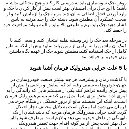
روغن،جک سوسماری باید به درستی کار کند و هیچ مشکلی نداشته
باشد؛ با این حال برای اطمینان بهتر است پیش از کار کردن با جک و
وارد آوردن فشار اضافی به آن،چند مرتبه جک را آزمایش کنید و از
صحت عملکرد آن مطمئن شوید.دسته جک را چند مرتبه به پایین
فشار دهید،جک باید نرم و طبیعی بالا بیاید و البته بتواند موقعیت خود
را حفظ کند.
در مرحله بعد جک را زیر وسیله نقلیه امتحان کنید و سعی کنید با
کمک آن ماشین را به آرامی از زمین بلند نمایید.پیش از آنکه به طور
کامل از جک استفاده کنید،مطمئن شوید جک از عهده نگاه داشتن
وزن خودرو بر خواهد آمد.
با 5 علت خرابی هیدرولیک فرمان آشنا شوید
با گذشت زمان و پیشرفت هر چه بیشتر صنعت خودروسازی در
جهان،خودروها به سمتی رفته اند که آسایش و راحتی را بیش از
پیش برای راننده فراهم کنند.یکی از سیستم هایی که رانندگی را به
امری لذت بخش برای شما تبدیل می کند،سیستم هیدرولیک فرمان
است.با اینکه این سیستم مانع از بروز خستگی در هنگام چرخاندن
فرمان می شود،اما ممکن است به دلایل مختلف دچار اختلال
گردد.علت خرابی هیدرولیک فرمان هرچه که باشد،نشان از یک
نابهینگی در داخل خودرو می دهد و لازم است برطرف شود.با این
حال بهتر است پیش از هر گونه اقدام جهت تعمیر هیدرولیک
فرمان،با این علل آشنا شوید.در این مطلب قصد داریم به 5 علت