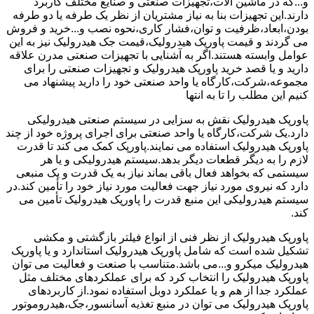
و...که در ماشین آلات،تجهیزات صنعتی و صنایع مختلف کاربرد
دارند.این تجهیزات بنا به نیاز مشتریان از نظر یک طرفه یا دو طرفه
بودن،ابعاد،ظرفیت و توان،فشار کاری،نحوه نصب و...خرید و فروش
می گردند و قیمت پاورپک هیدرولیک،قیمت جک هیدرولیک نیز به این
عوامل وابسته هستند.اگر به آشنایی با تجهیزات صنعتی مدرن علاقه
دارید و یا قصد خرید پاورپک هیدرولیک و تجهیزات صنعتی را برای
مجموعه،شرکت،کارگاه یا واحد صنعتی خود را دارید پیشنهاد می
کنیم این مطلب را تا به انتها
پاورپک هیدرولیک نقش به سزایی در سیستم صنعتی هیدرولیکی
دارد.یک شرکت،کارگاه یا واحد صنعتی برای اجرای پروژه خود از چند
پاورپک هیدرولیک استفاده می نمایند.پاورپک کمک می کند تا قدرت
لازم را به دیگر قطعات دیگر بدهد.سیستم هیدرولیکی و یا هر
سیستمی که بخواهد فعال باقی بماند نیاز به یک قدرت و یک منبعی
دارد که نیروی مورد نیاز جهت فعالیت مورد نیاز خود را تأمین کند.در
سیستم هیدرولیکی این منبع قدرت را پاورپک هیدرولیک تأمین می
کند.
پاورپک هیدرولیک از نظر فنی از انواع فیلتر بازگشتی و مکشی
تشکیل شده است که شامل پاورپک هیدرولیک استاندارد و یا پاورپک
هیدرولیک میکرو و...می باشد.متناسب با صنعت و فعالیت می توان
پاورپک هیدرولیک را انتخاب کرد که برای عملکردهای مختلف مثل
عملکرد جدا از هم و یا عملکرد دوبل استفاده نمود.از کاربردهای
پاورپک هیدرولیک می توان در منبع تغذیه آسانسور،جک،هیدروموتور