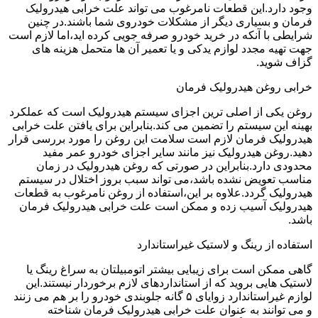
وجود دارد.این قطعات نامرغوب می تواند علت خرابی هیدرولیک
فرمان و بسیاری دیگر از مشکلات خودروی شما باشند.در چنین
شرایطی با آنکه در خرید خودرو صرفه جویی کرده اید،اما لازم است
جهت تهیه مجدد لوازم یدکی و یا تعمیر آن ها متحمل هزینه های
گزاف شوید.
خرابی روغن هیدرولیک فرمان
روغن یکی از اصلی ترین اجزای سیستم هیدرولیک است که عملکرد
بهینه این سیستم را تضمین می کند.بنابراین برای یافتن علت خرابی
هیدرولیک فرمان لازم است سلامت این روغن را مورد بررسی قرار
دهید.روغن هیدرولیک نیز مانند سایر اجزای خودرو عمر مفید
محدودی دارد.بنابراین در صورتی که روغن هیدرولیک در زمان
مناسب تعویض نشده باشد،می تواند سبب بروز اختلال در سیستم
هیدرولیک گردد.علاوه بر این،استفاده از روغن نامرغوب به قطعات
هیدرولیک آسیب زده و ممکن است علت خرابی هیدرولیک فرمان
باشد.
استفاده از رینگ و لاستیک غیراستاندارد
گاهی ممکن است برای زیبایی بیشتر اتومبیلتان به سراغ رینگ یا
لاستیک هایی بروید که از استانداردهای لازم برخوردار نیستند.این
لوازم غیراستاندارد زوایای ۵ گانه جلوبندی خودرو را بر هم می زنند
و می توانند به عنوان علت خرابی هیدرولیک فرمان شناخته