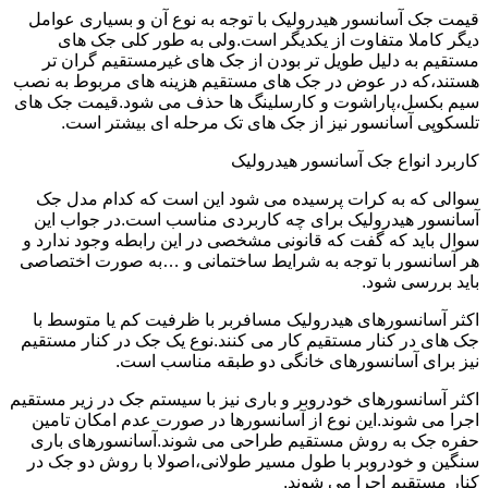
قیمت جک آسانسور هیدرولیک با توجه به نوع آن و بسیاری عوامل
دیگر کاملا متفاوت از یکدیگر است.ولی به طور کلی جک های
مستقیم به دلیل طویل تر بودن از جک های غیرمستقیم گران تر
هستند،که در عوض در جک های مستقیم هزینه های مربوط به نصب
سیم بکسل،پاراشوت و کارسلینگ ها حذف می شود.قیمت جک های
تلسکوپی آسانسور نیز از جک های تک مرحله ای بیشتر است.
کاربرد انواع جک آسانسور هیدرولیک
سوالی که به کرات پرسیده می شود این است که کدام مدل جک
آسانسور هیدرولیک برای چه کاربردی مناسب است.در جواب این
سوال باید که گفت که قانونی مشخصی در این رابطه وجود ندارد و
هر آسانسور با توجه به شرایط ساختمانی و …به صورت اختصاصی
باید بررسی شود.
اکثر آسانسورهای هیدرولیک مسافربر با ظرفیت کم یا متوسط با
جک های در کنار مستقیم کار می کنند.نوع یک جک در کنار مستقیم
نیز برای آسانسورهای خانگی دو طبقه مناسب است.
اکثر آسانسورهای خودروبر و باری نیز با سیستم جک در زیر مستقیم
اجرا می شوند.این نوع از آسانسورها در صورت عدم امکان تامین
حفره جک به روش مستقیم طراحی می شوند.آسانسورهای باری
سنگین و خودروبر با طول مسیر طولانی،اصولا با روش دو جک در
کنار مستقیم اجرا می شوند.