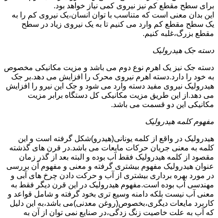
برای سطح مقطع کم نیز نیروی کمی نیاز خواهد بود.
این بدان معنی است که متناسب با توان انسان،یک نیروی کم را به
یک سطح مقطع کم وارد می کنیم تا به یک نیروی زیاد در سطح
مقطع بزرگ،غلبه کنیم.
دسته جک هیدرولیک
دسته جک نیز یک اهرم نوع دوم می باشد و مزیت مکانیکی مخصوص
به خود را دارد.دسته اهرم نیروی محرک را افزایش می دهد.بر جک
هیدرولیک نیروی مفید دسته وارد می شود و جک این نیرو را افزایش
می دهد.از این طریق مزیت مکانیکی کل دستگاه برابر مزیت
مکانیکی این دو قسمت می باشد.
مفهوم کلمه هیدرولیک
هیدرولیک در واقع از کلمه یونانی(هیدرو)شکل گرفته است و این
کلمه به معنی جریان حرکات مایعات می باشد.در قرن های گذشته
مقصود از کلمه هیدرولیک فقط آب بوده و البته بعد از گذر زمان
عنوان هیدرولیک مفهوم بیشتری گرفته و معنی و مفهوم آن بررسی
در مورد بهره برداری بیشتری از آب و حرکت دادن چرخ های آبی و
مهندسی آب بوده است.مفهوم هیدرولیک در این قرن دیگر فقط به
معنی آب نیست بلکه دامنه وسیع تری بخود گرفته و شامل قواعد و
کاربرد مایعات دیگری،بخصوص(روغن معدنی)می باشد،به این دلیل
که آب به علت خاصیت زنگ زدگی،در صنایع نمی توان از آن به