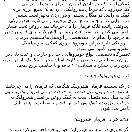
کمکی است که چرخاندن فرمان را برای راننده آسانتر می
کند.خودرویی که فرمان هیدرولیکی دارد به یک منبع انرژی برای
کمک به راننده در هنگام پیچیدن و دور زدن مجهز است.بیشتر
فرمانهایی که از چنین منبع انرژی برخوردار می شوند هیدرولیکی
اند.وقتی راننده فلکه فرمان را می چرخاند پمپی روغن تحت فشار
تأمین می کند روغن تحت فشار بیشتر تلاش لازم برای فرمان دادن
به چرخها را انجام می دهدبعضی از اتومبیل ها سیستم فرمان
الترونیکی دارند.در این خودروها نیروی کمکی به وسیله یک
الکتروموتور تأمین می شود.
تعمیرگاه تخصصی انواع خودروهای داخلی و خارجی و عیب یابی در
تهران توسط تیم متخصص و کارشناسان مجرب مکانیک یار در سریع
ترین زمان ممکن با ضمانت ۱۲ ماهه و با مناسب ترین قیمت
فرمان هیدرولیک چیست ؟
در یک سیستم فرمان هیدرولیک هنگامی که فرمان را می چرخانید
به کمک دنده پنیون میل دنده را به حرکت در می آورید و یک پیستون
که به میل دنده متصل است به کمک روغن پر فشار هیدرولیک به
حرکت میل دنده کمک می کند.این فشار توسط پمپ هیدرولیک
تامین می شود.
علائم خرابی فرمان هیدرولیک
اگر تغییری در سیستم هیدرولیک خودرو خود احساس کردید،علت