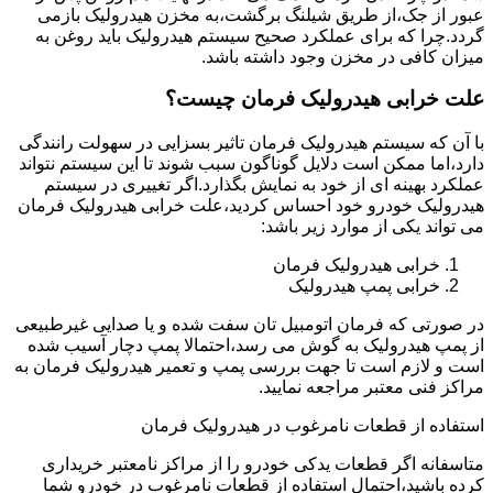
عبور از جک،از طریق شیلنگ برگشت،به مخزن هیدرولیک بازمی
گردد.چرا که برای عملکرد صحیح سیستم هیدرولیک باید روغن به
میزان کافی در مخزن وجود داشته باشد.
علت خرابی هیدرولیک فرمان چیست؟
با آن که سیستم هیدرولیک فرمان تاثیر بسزایی در سهولت رانندگی
دارد،اما ممکن است دلایل گوناگون سبب شوند تا این سیستم نتواند
عملکرد بهینه ای از خود به نمایش بگذارد.اگر تغییری در سیستم
هیدرولیک خودرو خود احساس کردید،علت خرابی هیدرولیک فرمان
می تواند یکی از موارد زیر باشد:
خرابی هیدرولیک فرمان
خرابی پمپ هیدرولیک
در صورتی که فرمان اتومبیل تان سفت شده و یا صدایی غیرطبیعی
از پمپ هیدرولیک به گوش می رسد،احتمالا پمپ دچار آسیب شده
است و لازم است تا جهت بررسی پمپ و تعمیر هیدرولیک فرمان به
مراکز فنی معتبر مراجعه نمایید.
استفاده از قطعات نامرغوب در هیدرولیک فرمان
متاسفانه اگر قطعات یدکی خودرو را از مراکز نامعتبر خریداری
کرده باشید،احتمال استفاده از قطعات نامرغوب در خودرو شما