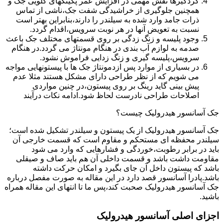
گردگیرها نقش مهمی در افزایش عمر پکینکهای گلویی جک و
همچنین جلوگیری از خراشیدگی شفت جک،ناشی از تماس
ذرات جامد وارد شده به سیلندر را دارند،بنابراین بهتر است
نسبت به تعویض آنها در هر نوبت سرویس،اقدام گردد.
وجود پلیسه و زنگ زدگی بر روی قسمتهای مختلف جک باعث
صدمه به لوازم آب بندی در هنگام مونتاژ می گردد.در هنگام
سرویس،پلیسه گیری و زنگ زدایی فراموش نشود.
در بسیاری از موارد پس ازدمونتاژ جک ها با پیستونهایی مواجه
می شویم که از نظر طراحی دارای مشکل هستند مثلا عدم
پیش بینی گاید رینگ بر روی پیستون،در چنین مواردی
اصلاحات طراحی نادرست لحاظ شود.ادامه نکات درآیند
جک آسانسور هیدرولیک چیست؟
جک آسانسور هیدرولیک از یک پیستون و سیلندر تشکیل شده است؛
سیلندر محفظه ای مستحکم و مقاوم است که قسمت خارجی آن
باید در برابر رطوبت،خوردگی و فشارهایی که وارد می شود
مقاومت داشت باشد و قسمت داخلی آن هم باید صاف و صیقلی
باشد که پیستون داخل آن جای بگیرد و امکان حرکت داشته
باشد.پادرا آسانسور قصد دارد در این مقاله به صورت مفصل درباره
جک آسانسور هیدرولیک صحبت کند،پس ما تا انتهای این مقاله همراه
باشید.
اجزای اصلی آسانسور هیدرولیک