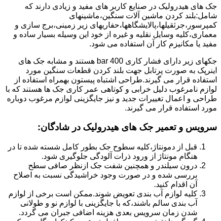
جک های هیدرولیک در صنایع کاربر های مفید و زیادی دارند که
شامل:بلند کردن ماشین آلات سنگین،ماشینهای
کمپرسور،جرثقیلها،پالایشگاهها،حفاریهای زیر زمینی،برج سازی و
معماری،کلیه وسایل نقلیه و غیره از خود این وسیله بسیار ساده و
مفید یا مکانیزم کار آن استفاده می شود.
جکهای زیر دارای فشار کاری 400 bar هستند و مشابه جک های
اینرپک به صورت پرتابل جهت بلند کردن قطعات سنگین مورد
استفاده قرار می گیرند.طراحی اشتباه پیستون بهمراه استفاده از
لوازم نامرغوب دلیل خرابی و کوتاهی عمر کاری جک ها هستند که با
طراحی و اعمال تغییرات جدید و نیز جایگزینی لوازم مرغوب دوباره
مورد استفاده قرار می گیرند.
سرویس و تعمیر جک های هیدرولیک در شادگان
:
قبل از دمونتاژ،کلیه سطوح جک بطور کامل شسته شده تا در
هنگام مونتاژ از ورود ذرات آلودگی جلوگیری شود.
درون سیلندر و همچنین شفت جک ازنظر صافی سطح
بررسی شده و در صورت وجود خراشیدگی نسبت به اصلاح
آن اقدام کنید.
کلیه لوازم آب بندی تعویض شوند.ممکن است برخی از لوازم
آب بندی سالم باشند،که با جایگزینی با لوازم نو و طولانی
شدن زمان سرویس بعدی هزینه اضافی جبران می گردد.