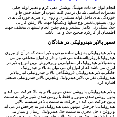
انجام انواع خدمات هونینگ،پوشش دهی کرم و تغییر لوله جکی
تعمیرات اساسی شامل ترمیم کلیه عیوب از جمله خش ها و
خوردگی های داخل لوله سیلندری و روی راد.ضربه خوردگی های
روی پیستون.تغییر نوع سیلها وپکینگها جهت بالا رفتن کارایی
جک،سنگ زنی کامل سیلندر و هم چنین انجام تستهای مختلف جهت
اطمینان از کارکرد صحیح جک و..می باشد.
تعمیر بالابر هیدرولیکی در شادگان
بالابر هیدرولیکی به زبان ساده نوعی بالابر است که در آن از نیروی
هیدرولیک(روغن)استفاده می شود و دارای انواع مختلفی نیز می
باشد.بالابر هیدرولیک از متداولترین و پرفروش ترین انواع بالابر در
ایران می باشد که از انواع آن می توان به بالابر هیدرولیک
خانگی،بالابر هیدرولیکی فروشگاهی،بالابر هیدرولیکی انبار،بالابر
هیدرولیکی نفر بر،بالابر هیدرولیک ویلچربر،بالابر هیدرولیکی صنعتی
اشاره کرد.
بالابر هیدرولیکی با روشن شدن موتور بالابر به بالا حرکت می کند و
بدون روشن شدن موتور و فقط با روشن شدن شیر برقی به سمت
پایین حرکت می کند.در حرکت به سمت بالا در سیستم بالابر
هیدرولیک،با چرخش موتور،پمپ هیدرولیک نیز به چرخش در می آید
و روغن داخل مخزن به سمت جک هیدرولیک ارسال و پمپاز می
کند.با بالا رفتن جک هیدورلیک بالابر های هیدرولیک نیز به حرکت در