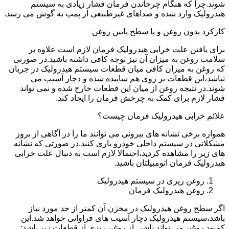
شوند.چرا که هنگام چرخاندن فرمان فشار زیادی به سیستم
هیدرولیک وارد شده و صداهای غیرطبیعی از پمپ به گوش می رسد.
کارکرد بدون روغن و یا سطح پایین روغن
برای یافتن علت خرابی هیدرولیک فرمان لازم است علاوه بر
سلامت روغن به میزان آن نیز توجه کافی داشته باشید.در صورتی
که روغن به میزان کافی میان قطعات سیستم هیدرولیک در جریان
نباشد،این قطعات بر روی هم ساییده شده و دچار آسیب می
شوند.در نتیجه روغن از میان این قطعات خارج شده و نمی تواند
فشار لازم برای کمک به چرخش فرمان را ایجاد کند.
علائم خرابی هیدرولیک فرمان چیست؟
همواره برخی نشانه های بیرونی می توانند ما را در آگاهی از بروز
مشکلاتی در سیستم داخلی خودرو یاری کنند.در صورتی که نشانه
های زیر را مشاهده کردید،احتمالا لازم است به دنبال علت خرابی
هیدرولیک فرمان اتومبیلتان باشید.
روغن ریزی در سیستم هیدرولیک
روغن هیدرولیک فرمان
اگر سطح روغن هیدرولیک در مخزن آن کمتر از حد مورد نیاز
باشد،سیستم هیدرولیک دچار آسیب های فراوانی خواهد شد.این
کمبود روغن می تواند ناشی از روغن ریزی از قطعات زیر باشد: