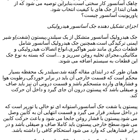
چاهک آسانسور کار سختی است،بنابراین توصیه می شود که از
همان ابتدا از جک های با کیفیت انتخاب شود.
پاوریونیت آسانسور چیست؟
اجزای تشکیل دهنده جک آسانسور هیدرولیکی
جک هیدرولیک آسانسور متشکل از یک سیلندر،پیستون (شفت)و شیر
ایمنی ترکیدگی است.همچنین جک هیدرولیک آسانسور شامل
قطعات دیگری مانند شیر هواگیری،انواع اتصالات هیدرولیکی و
مکانیکی،مجرای تخلیه روغن سرریز و …است که بسته به نوع جک
این قطعات به سیستم اضافه می شوند.
همان طور که در ابتدای مقاله گفته شد،سیلندر یک محفظه بسیار
محکم است که قسمت خارجی آن باید در برابر خوردگی،رطوبت هوا
و فشارهای وارده متسحکم باشد و قسمت درونی آن نیز باید صاف
و صیقلی باشد که پیستون درون آن جای گیرد و داخل آن حرکت
کند.
پیستون یا شفت جک آسانسور،استوانه ای تو خالی یا تورپر است که
در داخل سیلندر قرار می گیرد و قسمت انتهایی آن به کابین وصل
می شود.پیستون با فشار روغن جابجا می شود و باعث حرکت کابین
می شود.سطح خارجی پیستون باید کاملا صاف و صیقلی باشد و در
برابر فشارهایی که وارد می شود استحکام کافی را داشته باشد.