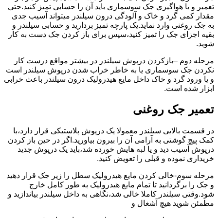
تعمیر و یا هواگیری جک سوسماری باید آن را حسابی تمیز کنید.حتی
مقدار کمی گرد و خاک و آلودگی درون سیلندر میتواند آسیب جدی
به جک روغنی وارد نماید.یک پارچه تمیز بردارید و حسابی سیلندر و
بقیه اجزای جک را تمیز کنید،سپس برای باز کردن جک دست به کار
شوید.
مرحله دوم –بازکردن درپوش سیلندر در بیشتر مواقع درست کار
نکردن جک سوسماری یا به خاطر خراب شدن درپوش سیلندر است
و یا ورود گرد و خاک داخل مایع هیدرولیک درون سیلندر باعث خرابی
ابزار شده است.
تعمیر جک روغنی
در قسمت بالایی سیلندر معمولا یک درپوش پلاستیکی قرار دارد،با
کمک پیچ گوشتی به آرامی آن را بیرون بیاورید.اگر در حین باز کردن
درپوش آسیب دید و یا لبه هایش خورده شد،باید یک درپوش جدید
خریداری نموده و قبلی را تعویض کنید.
مرحله سوم-خالی کردن مایع هیدرولیک سطل را زیر جک قرار دهید
و جک را برگردانید تا تمام مایع هیدرولیک به طور کامل خارج
شود.وقتی سیلندر کاملا خالی شد،نگاهی به داخل سیلندر بیاندازید و
مطمئن شوید هیچ آشغال و