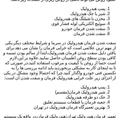
پمپ هیدرولیک
شیر یا جک هیدرولیک
مخزن یا شیلنگ های هیدرولیک
سوئیچ الکتریکی لوله فشار قوی
سفت شدن فرمان خودرو
سفت شدن فرمان
سفت شدن فرمان هیدرولیک در سرما و شرایط مختلف دیگر،یکی
از مهم ترین علائمی است که خرابی فرمان را نشان می دهد.برای
یافتن دلیل سفت شدن فرمان هیدرولیک،ابتدا از سالم بودن تسمه و
کافی بودن سطح روغن اطمینان حاصل نمایید.علاوه بر این،لازم
است حتما از روغن با کیفیت و مرغوب استفاده کنید.در صورتی که
تا به اینجای کار به مشکلی برنخوردید،باید ادامه بررسی ها را به
تکنسین فنی خودرو واگذار کنید.چرا که احتمالا وجود مشکل در یکی
از اجزای زیر علت خرابی هیدرولیک فرمان و سفت شدن آن است:
پمپ هیدرولیک
شیر هیدرولیک فرمان(مقسم)
جک دو طرفه هیدرولیک
جعبه فرمان یا قطعات سیستم تعلیق
بهترین تعمیرگاه فرمان هیدرولیک در تهران
تعمیر فرمان هیدرولیک تهران:هیدرولیک فرمان،در واقع یک سیستم