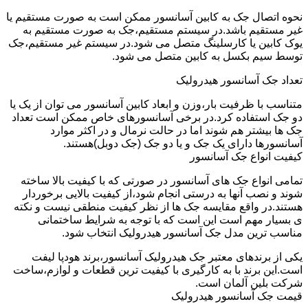
نحوه اتصال جک به کابین آسانسور ممکن است به صورت مستقیم یا
غیر مستقیم باشد.در سیستم مستقیم،جک به صورت مستقیم به
یوک کابین یا کارسلینگ متصل می شود.در سیستم غیر مستقیم،جک
توسط سیم بکسل به کابین متصل می شود.
تعداد جک آسانسور هیدرولیک
متناسب با ظرفیت بار،وزن و ابعاد کابین آسانسور می توان از یک یا
دو جک استفاده کرد.در برخی آسانسورهای خاص ممکن است تعداد
جک ها بیشتر هم شوند اما در حالت نرمال و در اکثر موارد
آسانسورها دارای یک جک و یا دو جک (جک دوبل)هستند.
کیفیت انواع جک آسانسور
تمامی انواع جک های آسانسور در صورتی که با کیفیت بالا ساخته
شوند و نصب آنها به درستی انجام شود،از کیفیت بالایی برخوردار
هستند.در واقع مقایسه جک ها از نظر کیفیت منطقی نیست و نکته
ی بسیار مهم است این است که با توجه به شرایط ساختمانی
مناسب ترین مدل جک آسانسور هیدرولیک انتخاب شود.
یکی از برندهای معتبر جک هیدرولیک آسانسور،برند هودپا لیفت
است.این برند با به کارگیری با کیفیت ترین قطعات و لوازم،ساخت
شرکت بلین آلمان است.
قیمت جک آسانسور هیدرولیک