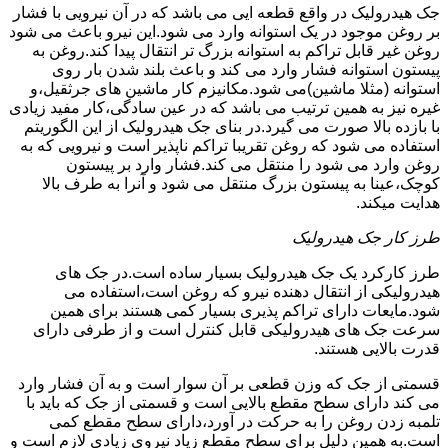
جک هیدرولیک در واقع قطعه ایی می باشد که در آن نیرویی با فشار
بر روغن موجود در یک استوانه وارد می شود.این نیرو باعث می شود
روغن غیر قابل تراکم به استوانه بزرگ تر انتقال پیدا کند.روغن به
پیستون استوانه فشار وارد می کند و باعث بلند شدن بار روی
استوانه (مثلا ماشین)می شود.مکانیزم کار ماشین های جرثقیل،و
غیره نیز به همین ترتیب می باشد که در عین سادگی،کار مفید زیادی
با بازده بالا صورت می گیرد.در بنای جک هیدرولیک از این الگوریتم
استفاده می شود که روغن تقریبا تراکم ناپذیر است و نیرویی که به
روغن وارد می شود را منتقل می کند.فشار وارد بر پیستون
کوچک،عینا به پیستون بزرگ منتقل می شود و آنرا به طرف بالا
هدایت میکند.
طرز کار جک هیدرولیک
طرز کارکرد یک جک هیدرولیک بسیار ساده است.در جک های
هیدرولیکی از انتقال دهنده نیرو که روغن است،استفاده می
شود.مایعات دارای تراکم پذیری بسیار کمی هستند برای همین
سرعت جک های هیدرولیکی قابل کنترل است و از طرفی دارای
قدرت بالایی هستند.
قسمتی از جک که وزن قطعی بر آن سوار است و به آن فشار وارد
می کند دارای سطح مقطع بالایی است و قسمتی از جک که باید با
تلمبه زدن روغن را به حرکت در آورد،دارای سطح مقطع کمی
است.به همین دلیل برای سطح مقطع زیاد نیروی زیادی لازم است و