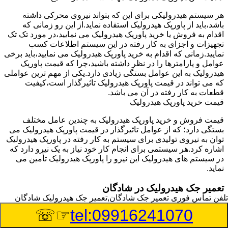
هر سیستم هیدرولیکی برای این که بتواند نیروی محرکی داشته
باشد،باید از پاورپک هیدرولیک استفاده نماید.از این رو زمانی که
اقدام به فروش یا خرید پاورپک هیدرولیک می نمایید،در مورد تک تک
تجهیزات و اجزای به کار رفته در این سیستم اطلاعات کسب
نمایید.زمانی که اقدام به خرید پاورپک هیدرولیک می نمایید،باید برخی
عوامل و پارامترها را در نظر داشته باشید،چرا که قیمت پاورپک
هیدرولیک به این عوامل بستگی زیادی دارد.یکی از مهم ترین عواملی
که می تواند در قیمت پاورپک هیدرولیک تاثیرگذار است،کیفیت
قطعات به کار رفته در آن می باشد.
قیمت خرید پاورپک هیدرولیک
قیمت فروش و خرید پاورپک هیدرولیک به چندین عامل مختلف
بستگی دارد؛ که از عوامل تاثیرگذار در قیمت پاورپک هیدرولیک می
توان به نیروی تولیدی برای سیستم به کار رفته در پاورپک هیدرولیک
اشاره کرد.هر سیستمی برای انجام کار خود نیاز به یک نیرو دارد که
در سیستم های هیدرولیک این نیرو را پاورپک هیدرولیک تأمین می
نماید.
تعمیر جک هیدرولیک در شادگان
تلفن تماس فوری
تعمیر جک شادگان,تعمیر جک هیدرولیک شادگان
وسیله‎ای که با عملکرد خود موجب بلند شدن اهرم و یا وزن سنگین
☞☏
tel:09916241070
در یک قسمت می گردد را جک هیدرولیک می نامند.جک هیدرولیک
نیاز به برق داشته و در بعضی مواقع با استفاده از روغن کار می