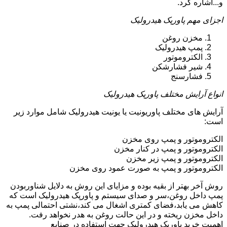
و...اشاره کرد.
اجزای مهم پاورپک هیدرولیک
مخزن روغن
پمپ هیدرولیک
الکتروموتور
شیر فشارشکن
فشارسنج
انواع آرایش مختلف پاورپک هیدرولیک
آرایش های مختلف پاوریونیت یا یونیت هیدرولیک شامل موارد زیر
است:
الکتروموتور و پمپ روی مخزن
الکتروموتور و پمپ در کنار مخزن
الکتروموتور و پمپ زیر مخزن
الکتروموتور و پمپ به صورت عمود روی مخزن
روش آخر بهتر از بقیه بوده و مزایای این روش به دلایل شناوربودن
پمپ داخل روغن،سر و صدای سیستم و پاورپک هیدرولیک است که
کاهش می یابد،فضای کمتری اشغال می کند،نشتی احتمالی پمپ به
داخل مخزن ریخته و در این حالت روغن به هدر نخواهد رفت.
اهمیت خرید پاورپک هیدرولیک جهت استفاده در صنایع