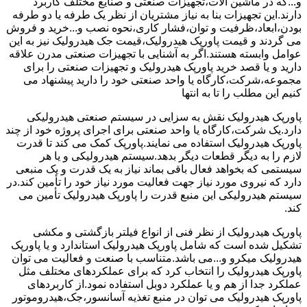
و...که در ماشین آلات،تجهیزات صنعتی و صنایع مختلف کاربرد
دارند.این تجهیزات بنا به نیاز مشتریان از نظر یک طرفه یا دو طرفه
بودن،ابعاد،ظرفیت و توان،فشار کاری،نحوه نصب و...خرید و فروش
می گردند و قیمت پاورپک هیدرولیک،قیمت جک هیدرولیک نیز به این
عوامل وابسته هستند.اگر به آشنایی با تجهیزات صنعتی مدرن علاقه
دارید و یا قصد خرید پاورپک هیدرولیک و تجهیزات صنعتی را برای
مجموعه،شرکت،کارگاه یا واحد صنعتی خود را دارید پیشنهاد می
کنیم این مطلب را تا به انتها
پاورپک هیدرولیک نقش به سزایی در سیستم صنعتی هیدرولیکی
دارد.یک شرکت،کارگاه یا واحد صنعتی برای اجرای پروژه خود از چند
پاورپک هیدرولیک استفاده می نمایند.پاورپک کمک می کند تا قدرت
لازم را به دیگر قطعات دیگر بدهد.سیستم هیدرولیکی و یا هر
سیستمی که بخواهد فعال باقی بماند نیاز به یک قدرت و یک منبعی
دارد که نیروی مورد نیاز جهت فعالیت مورد نیاز خود را تأمین کند.در
سیستم هیدرولیکی این منبع قدرت را پاورپک هیدرولیک تأمین می
کند.
پاورپک هیدرولیک از نظر فنی از انواع فیلتر بازگشتی و مکشی
تشکیل شده است که شامل پاورپک هیدرولیک استاندارد و یا پاورپک
هیدرولیک میکرو و...می باشد.متناسب با صنعت و فعالیت می توان
پاورپک هیدرولیک را انتخاب کرد که برای عملکردهای مختلف مثل
عملکرد جدا از هم و یا عملکرد دوبل استفاده نمود.از کاربردهای
پاورپک هیدرولیک می توان در منبع تغذیه آسانسور،جک،هیدروموتور