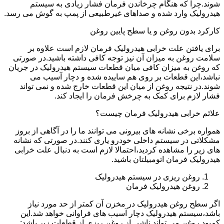
شوند.چرا که هنگام چرخاندن فرمان فشار زیادی به سیستم
هیدرولیک وارد شده و صداهای غیرطبیعی از پمپ به گوش می رسد.
کارکرد بدون روغن و یا سطح پایین روغن
برای یافتن علت خرابی هیدرولیک فرمان لازم است علاوه بر
سلامت روغن به میزان آن نیز توجه کافی داشته باشید.در صورتی
که روغن به میزان کافی میان قطعات سیستم هیدرولیک در جریان
نباشد،این قطعات بر روی هم ساییده شده و دچار آسیب می
شوند.در نتیجه روغن از میان این قطعات خارج شده و نمی تواند
فشار لازم برای کمک به چرخش فرمان را ایجاد کند.
علائم خرابی هیدرولیک فرمان چیست؟
همواره برخی نشانه های بیرونی می توانند ما را در آگاهی از بروز
مشکلاتی در سیستم داخلی خودرو یاری کنند.در صورتی که نشانه
های زیر را مشاهده کردید،احتمالا لازم است به دنبال علت خرابی
هیدرولیک فرمان اتومبیلتان باشید.
روغن ریزی در سیستم هیدرولیک
روغن هیدرولیک فرمان
اگر سطح روغن هیدرولیک در مخزن آن کمتر از حد مورد نیاز
باشد،سیستم هیدرولیک دچار آسیب های فراوانی خواهد شد.این
کمبود روغن می تواند ناشی از روغن ریزی از قطعات زیر باشد: