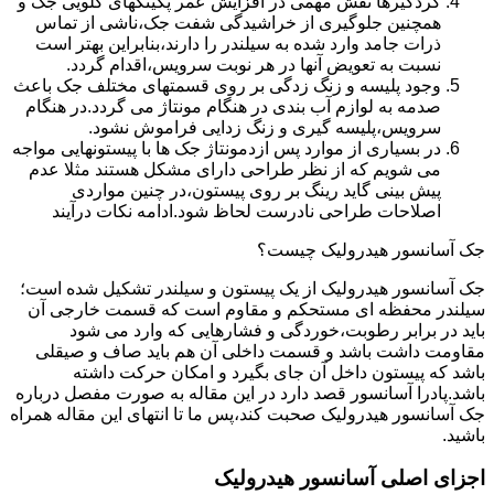
گردگیرها نقش مهمی در افزایش عمر پکینکهای گلویی جک و
همچنین جلوگیری از خراشیدگی شفت جک،ناشی از تماس
ذرات جامد وارد شده به سیلندر را دارند،بنابراین بهتر است
نسبت به تعویض آنها در هر نوبت سرویس،اقدام گردد.
وجود پلیسه و زنگ زدگی بر روی قسمتهای مختلف جک باعث
صدمه به لوازم آب بندی در هنگام مونتاژ می گردد.در هنگام
سرویس،پلیسه گیری و زنگ زدایی فراموش نشود.
در بسیاری از موارد پس ازدمونتاژ جک ها با پیستونهایی مواجه
می شویم که از نظر طراحی دارای مشکل هستند مثلا عدم
پیش بینی گاید رینگ بر روی پیستون،در چنین مواردی
اصلاحات طراحی نادرست لحاظ شود.ادامه نکات درآیند
جک آسانسور هیدرولیک چیست؟
جک آسانسور هیدرولیک از یک پیستون و سیلندر تشکیل شده است؛
سیلندر محفظه ای مستحکم و مقاوم است که قسمت خارجی آن
باید در برابر رطوبت،خوردگی و فشارهایی که وارد می شود
مقاومت داشت باشد و قسمت داخلی آن هم باید صاف و صیقلی
باشد که پیستون داخل آن جای بگیرد و امکان حرکت داشته
باشد.پادرا آسانسور قصد دارد در این مقاله به صورت مفصل درباره
جک آسانسور هیدرولیک صحبت کند،پس ما تا انتهای این مقاله همراه
باشید.
اجزای اصلی آسانسور هیدرولیک