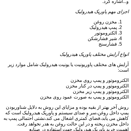
و...اشاره کرد.
اجزای مهم پاورپک هیدرولیک
مخزن روغن
پمپ هیدرولیک
الکتروموتور
شیر فشارشکن
فشارسنج
انواع آرایش مختلف پاورپک هیدرولیک
آرایش های مختلف پاوریونیت یا یونیت هیدرولیک شامل موارد زیر
است:
الکتروموتور و پمپ روی مخزن
الکتروموتور و پمپ در کنار مخزن
الکتروموتور و پمپ زیر مخزن
الکتروموتور و پمپ به صورت عمود روی مخزن
روش آخر بهتر از بقیه بوده و مزایای این روش به دلایل شناوربودن
پمپ داخل روغن،سر و صدای سیستم و پاورپک هیدرولیک است که
کاهش می یابد،فضای کمتری اشغال می کند،نشتی احتمالی پمپ به
داخل مخزن ریخته و در این حالت روغن به هدر نخواهد رفت.
اهمیت خرید پاورپک هیدرولیک جهت استفاده در صنایع