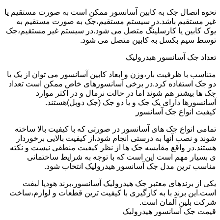
نحوه اتصال جک به کابین آسانسور ممکن است به صورت مستقیم یا
غیر مستقیم باشد.در سیستم مستقیم،جک به صورت مستقیم به
یوک کابین یا کارسلینگ متصل می شود.در سیستم غیر مستقیم،جک
توسط سیم بکسل به کابین متصل می شود.
تعداد جک آسانسور هیدرولیک
متناسب با ظرفیت بار،وزن و ابعاد کابین آسانسور می توان از یک یا
دو جک استفاده کرد.در برخی آسانسورهای خاص ممکن است تعداد
جک ها بیشتر هم شوند اما در حالت نرمال و در اکثر موارد
آسانسورها دارای یک جک و یا دو جک (جک دوبل)هستند.
کیفیت انواع جک آسانسور
تمامی انواع جک های آسانسور در صورتی که با کیفیت بالا ساخته
شوند و نصب آنها به درستی انجام شود،از کیفیت بالایی برخوردار
هستند.در واقع مقایسه جک ها از نظر کیفیت منطقی نیست و نکته
ی بسیار مهم است این است که با توجه به شرایط ساختمانی
مناسب ترین مدل جک آسانسور هیدرولیک انتخاب شود.
یکی از برندهای معتبر جک هیدرولیک آسانسور،برند هودپا لیفت
است.این برند با به کارگیری با کیفیت ترین قطعات و لوازم،ساخت
شرکت بلین آلمان است.
قیمت جک آسانسور هیدرولیک