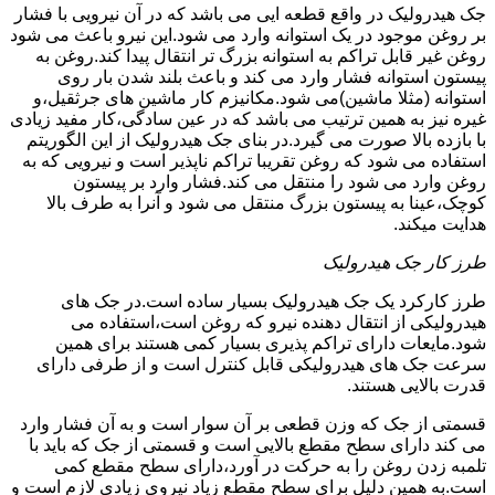
جک هیدرولیک در واقع قطعه ایی می باشد که در آن نیرویی با فشار
بر روغن موجود در یک استوانه وارد می شود.این نیرو باعث می شود
روغن غیر قابل تراکم به استوانه بزرگ تر انتقال پیدا کند.روغن به
پیستون استوانه فشار وارد می کند و باعث بلند شدن بار روی
استوانه (مثلا ماشین)می شود.مکانیزم کار ماشین های جرثقیل،و
غیره نیز به همین ترتیب می باشد که در عین سادگی،کار مفید زیادی
با بازده بالا صورت می گیرد.در بنای جک هیدرولیک از این الگوریتم
استفاده می شود که روغن تقریبا تراکم ناپذیر است و نیرویی که به
روغن وارد می شود را منتقل می کند.فشار وارد بر پیستون
کوچک،عینا به پیستون بزرگ منتقل می شود و آنرا به طرف بالا
هدایت میکند.
طرز کار جک هیدرولیک
طرز کارکرد یک جک هیدرولیک بسیار ساده است.در جک های
هیدرولیکی از انتقال دهنده نیرو که روغن است،استفاده می
شود.مایعات دارای تراکم پذیری بسیار کمی هستند برای همین
سرعت جک های هیدرولیکی قابل کنترل است و از طرفی دارای
قدرت بالایی هستند.
قسمتی از جک که وزن قطعی بر آن سوار است و به آن فشار وارد
می کند دارای سطح مقطع بالایی است و قسمتی از جک که باید با
تلمبه زدن روغن را به حرکت در آورد،دارای سطح مقطع کمی
است.به همین دلیل برای سطح مقطع زیاد نیروی زیادی لازم است و