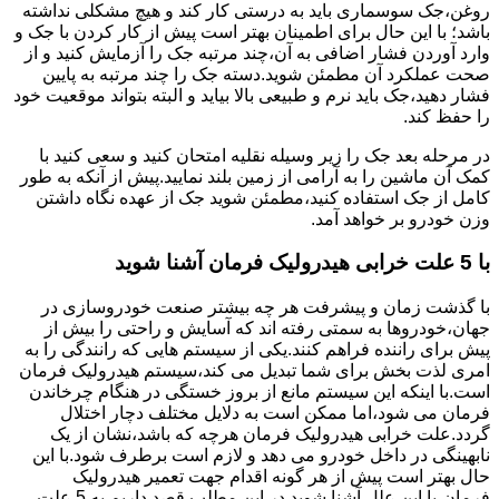
روغن،جک سوسماری باید به درستی کار کند و هیچ مشکلی نداشته
باشد؛ با این حال برای اطمینان بهتر است پیش از کار کردن با جک و
وارد آوردن فشار اضافی به آن،چند مرتبه جک را آزمایش کنید و از
صحت عملکرد آن مطمئن شوید.دسته جک را چند مرتبه به پایین
فشار دهید،جک باید نرم و طبیعی بالا بیاید و البته بتواند موقعیت خود
را حفظ کند.
در مرحله بعد جک را زیر وسیله نقلیه امتحان کنید و سعی کنید با
کمک آن ماشین را به آرامی از زمین بلند نمایید.پیش از آنکه به طور
کامل از جک استفاده کنید،مطمئن شوید جک از عهده نگاه داشتن
وزن خودرو بر خواهد آمد.
با 5 علت خرابی هیدرولیک فرمان آشنا شوید
با گذشت زمان و پیشرفت هر چه بیشتر صنعت خودروسازی در
جهان،خودروها به سمتی رفته اند که آسایش و راحتی را بیش از
پیش برای راننده فراهم کنند.یکی از سیستم هایی که رانندگی را به
امری لذت بخش برای شما تبدیل می کند،سیستم هیدرولیک فرمان
است.با اینکه این سیستم مانع از بروز خستگی در هنگام چرخاندن
فرمان می شود،اما ممکن است به دلایل مختلف دچار اختلال
گردد.علت خرابی هیدرولیک فرمان هرچه که باشد،نشان از یک
نابهینگی در داخل خودرو می دهد و لازم است برطرف شود.با این
حال بهتر است پیش از هر گونه اقدام جهت تعمیر هیدرولیک
فرمان،با این علل آشنا شوید.در این مطلب قصد داریم به 5 علت