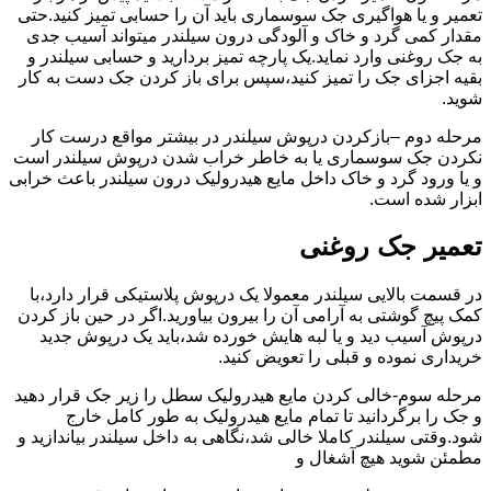
تعمیر و یا هواگیری جک سوسماری باید آن را حسابی تمیز کنید.حتی
مقدار کمی گرد و خاک و آلودگی درون سیلندر میتواند آسیب جدی
به جک روغنی وارد نماید.یک پارچه تمیز بردارید و حسابی سیلندر و
بقیه اجزای جک را تمیز کنید،سپس برای باز کردن جک دست به کار
شوید.
مرحله دوم –بازکردن درپوش سیلندر در بیشتر مواقع درست کار
نکردن جک سوسماری یا به خاطر خراب شدن درپوش سیلندر است
و یا ورود گرد و خاک داخل مایع هیدرولیک درون سیلندر باعث خرابی
ابزار شده است.
تعمیر جک روغنی
در قسمت بالایی سیلندر معمولا یک درپوش پلاستیکی قرار دارد،با
کمک پیچ گوشتی به آرامی آن را بیرون بیاورید.اگر در حین باز کردن
درپوش آسیب دید و یا لبه هایش خورده شد،باید یک درپوش جدید
خریداری نموده و قبلی را تعویض کنید.
مرحله سوم-خالی کردن مایع هیدرولیک سطل را زیر جک قرار دهید
و جک را برگردانید تا تمام مایع هیدرولیک به طور کامل خارج
شود.وقتی سیلندر کاملا خالی شد،نگاهی به داخل سیلندر بیاندازید و
مطمئن شوید هیچ آشغال و