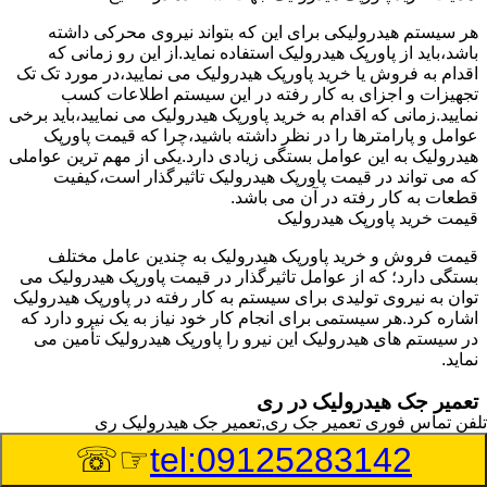
هر سیستم هیدرولیکی برای این که بتواند نیروی محرکی داشته
باشد،باید از پاورپک هیدرولیک استفاده نماید.از این رو زمانی که
اقدام به فروش یا خرید پاورپک هیدرولیک می نمایید،در مورد تک تک
تجهیزات و اجزای به کار رفته در این سیستم اطلاعات کسب
نمایید.زمانی که اقدام به خرید پاورپک هیدرولیک می نمایید،باید برخی
عوامل و پارامترها را در نظر داشته باشید،چرا که قیمت پاورپک
هیدرولیک به این عوامل بستگی زیادی دارد.یکی از مهم ترین عواملی
که می تواند در قیمت پاورپک هیدرولیک تاثیرگذار است،کیفیت
قطعات به کار رفته در آن می باشد.
قیمت خرید پاورپک هیدرولیک
قیمت فروش و خرید پاورپک هیدرولیک به چندین عامل مختلف
بستگی دارد؛ که از عوامل تاثیرگذار در قیمت پاورپک هیدرولیک می
توان به نیروی تولیدی برای سیستم به کار رفته در پاورپک هیدرولیک
اشاره کرد.هر سیستمی برای انجام کار خود نیاز به یک نیرو دارد که
در سیستم های هیدرولیک این نیرو را پاورپک هیدرولیک تأمین می
نماید.
تعمیر جک هیدرولیک در ری
تلفن تماس فوری
تعمیر جک ری,تعمیر جک هیدرولیک ری
وسیله‎ای که با عملکرد خود موجب بلند شدن اهرم و یا وزن سنگین
☞☏
tel:09125283142
در یک قسمت می گردد را جک هیدرولیک می نامند.جک هیدرولیک
نیاز به برق داشته و در بعضی مواقع با استفاده از روغن کار می