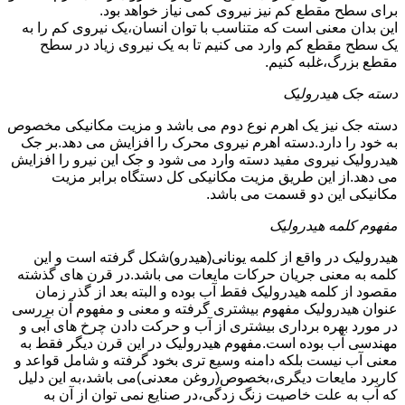
برای سطح مقطع کم نیز نیروی کمی نیاز خواهد بود.
این بدان معنی است که متناسب با توان انسان،یک نیروی کم را به
یک سطح مقطع کم وارد می کنیم تا به یک نیروی زیاد در سطح
مقطع بزرگ،غلبه کنیم.
دسته جک هیدرولیک
دسته جک نیز یک اهرم نوع دوم می باشد و مزیت مکانیکی مخصوص
به خود را دارد.دسته اهرم نیروی محرک را افزایش می دهد.بر جک
هیدرولیک نیروی مفید دسته وارد می شود و جک این نیرو را افزایش
می دهد.از این طریق مزیت مکانیکی کل دستگاه برابر مزیت
مکانیکی این دو قسمت می باشد.
مفهوم کلمه هیدرولیک
هیدرولیک در واقع از کلمه یونانی(هیدرو)شکل گرفته است و این
کلمه به معنی جریان حرکات مایعات می باشد.در قرن های گذشته
مقصود از کلمه هیدرولیک فقط آب بوده و البته بعد از گذر زمان
عنوان هیدرولیک مفهوم بیشتری گرفته و معنی و مفهوم آن بررسی
در مورد بهره برداری بیشتری از آب و حرکت دادن چرخ های آبی و
مهندسی آب بوده است.مفهوم هیدرولیک در این قرن دیگر فقط به
معنی آب نیست بلکه دامنه وسیع تری بخود گرفته و شامل قواعد و
کاربرد مایعات دیگری،بخصوص(روغن معدنی)می باشد،به این دلیل
که آب به علت خاصیت زنگ زدگی،در صنایع نمی توان از آن به