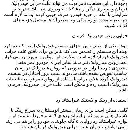
وجود دارد.این قطعات نامرغوب می تواند علت خرابی هیدرولیک
فرمان و بسیاری دیگر از مشکلات خودروی شما باشند.در چنین
شرایطی با آنکه در خرید خودرو صرفه جویی کرده اید،اما لازم است
جهت تهیه مجدد لوازم یدکی و یا تعمیر آن ها متحمل هزینه های
گزاف شوید.
خرابی روغن هیدرولیک فرمان
روغن یکی از اصلی ترین اجزای سیستم هیدرولیک است که عملکرد
بهینه این سیستم را تضمین می کند.بنابراین برای یافتن علت خرابی
هیدرولیک فرمان لازم است سلامت این روغن را مورد بررسی قرار
دهید.روغن هیدرولیک نیز مانند سایر اجزای خودرو عمر مفید
محدودی دارد.بنابراین در صورتی که روغن هیدرولیک در زمان
مناسب تعویض نشده باشد،می تواند سبب بروز اختلال در سیستم
هیدرولیک گردد.علاوه بر این،استفاده از روغن نامرغوب به قطعات
هیدرولیک آسیب زده و ممکن است علت خرابی هیدرولیک فرمان
باشد.
استفاده از رینگ و لاستیک غیراستاندارد
گاهی ممکن است برای زیبایی بیشتر اتومبیلتان به سراغ رینگ یا
لاستیک هایی بروید که از استانداردهای لازم برخوردار نیستند.این
لوازم غیراستاندارد زوایای ۵ گانه جلوبندی خودرو را بر هم می زنند
و می توانند به عنوان علت خرابی هیدرولیک فرمان شناخته