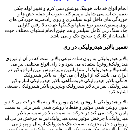
انجام انواع خدمات هونینگ،پوشش دهی کرم و تغییر لوله جکی
تعمیرات اساسی شامل ترمیم کلیه عیوب از جمله خش ها و
خوردگی های داخل لوله سیلندری و روی راد.ضربه خوردگی های
روی پیستون.تغییر نوع سیلها وپکینگها جهت بالا رفتن کارایی
جک،سنگ زنی کامل سیلندر و هم چنین انجام تستهای مختلف جهت
اطمینان از کارکرد صحیح جک و..می باشد.
تعمیر بالابر هیدرولیکی در ری
بالابر هیدرولیکی به زبان ساده نوعی بالابر است که در آن از نیروی
هیدرولیک(روغن)استفاده می شود و دارای انواع مختلفی نیز می
باشد.بالابر هیدرولیک از متداولترین و پرفروش ترین انواع بالابر در
ایران می باشد که از انواع آن می توان به بالابر هیدرولیک
خانگی،بالابر هیدرولیکی فروشگاهی،بالابر هیدرولیکی انبار،بالابر
هیدرولیکی نفر بر،بالابر هیدرولیک ویلچربر،بالابر هیدرولیکی صنعتی
اشاره کرد.
بالابر هیدرولیکی با روشن شدن موتور بالابر به بالا حرکت می کند و
بدون روشن شدن موتور و فقط با روشن شدن شیر برقی به سمت
پایین حرکت می کند.در حرکت به سمت بالا در سیستم بالابر
هیدرولیک،با چرخش موتور،پمپ هیدرولیک نیز به چرخش در می آید
و روغن داخل مخزن به سمت جک هیدرولیک ارسال و پمپاز می
کند.با بالا رفتن جک هیدورلیک بالابر های هیدرولیک نیز به حرکت در