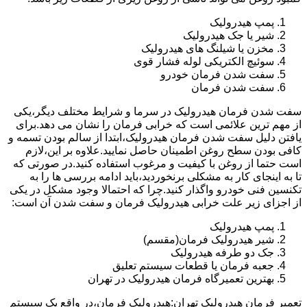
پمپ هیدرولیک
شیر یا جک هیدرولیک
مخزن یا شیلنگ های هیدرولیک
سوئیچ الکتریکی لوله فشار قوی
سفت شدن فرمان خودرو
سفت شدن فرمان
سفت شدن فرمان هیدرولیک در سرما و شرایط مختلف دیگر،یکی
از مهم ترین علائمی است که خرابی فرمان را نشان می دهد.برای
یافتن دلیل سفت شدن فرمان هیدرولیک،ابتدا از سالم بودن تسمه و
کافی بودن سطح روغن اطمینان حاصل نمایید.علاوه بر این،لازم
است حتما از روغن با کیفیت و مرغوب استفاده کنید.در صورتی که
تا به اینجای کار به مشکلی برنخوردید،باید ادامه بررسی ها را به
تکنسین فنی خودرو واگذار کنید.چرا که احتمالا وجود مشکل در یکی
از اجزای زیر علت خرابی هیدرولیک فرمان و سفت شدن آن است:
پمپ هیدرولیک
شیر هیدرولیک فرمان(مقسم)
جک دو طرفه هیدرولیک
جعبه فرمان یا قطعات سیستم تعلیق
بهترین تعمیرگاه فرمان هیدرولیک در تهران
تعمیر فرمان هیدرولیک تهران:هیدرولیک فرمان،در واقع یک سیستم