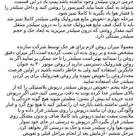
جرمی درون سیلندر وجود نداشته باشد.پمپ باد در این قسمت
میتواند به کمک شما بیاید.کمپرسور را روشن کنید و داخل سیلندر را
با فشار هوا باد بگیرید تا کاملا تمیز شود.
مرحله چهارم –تعویض مایع هیدرولیک وقتی سیلندر کاملا تمیز شد
باید با کمک قیف مایع هیدرولیک جدید را به درون سیلندر منتقل
کنید.مقدار روغنی که درون سیلندر میریزید به ابعاد جک و حجم
سیلندر بستگی دارد.
معمولا میزان روغن لازم برای هر جک توسط شرکت سازنده
مشخص شده و بر روی بدنه آن نصب گردیده است.اگر میزان دقیق
روغن را نمیدانید بهتر است سیلندر را تا حد ممکن پر نمایید.اگر به
روغن هیدرولیک دسترسی ندارید از روغن موتور ۳۰ به عنوان
جایگزین استفاده کنید ولی به خاطر داشته باشید در اولین فرصت
مجدداروغن را تعویض نموده واز روغن هیدرولیک برای پر کردن
سیلندر جک استفاده نمایید.
مرحله پنجم –تعویض درپوش سیلندر درپوش پلاستیکی را که از
بالای سیلندر جدا کرده بودید به دقت بررسی کنید،حتی اگر درپوش
جدید خریده اید،پیش از بستن؛ مطمئن شوید هیچ گونه خردگی یا
خراشی نداشته باشد.باپارچه ان را تمکیز کنید تا هیچ نوع گرد و غبار
وآلودگی روی آن نباشد.درپوش را روی سیلندر قرار داده و با
ملایمت سفت نمایید.درپوش باید کاملا صاف و بدون مشکل روی
سیلندر قرار بگیرد.اگر درپوش به درستی در جای خود سوار
نشود،هوا وارد سیلندر شده و جک به درستی کار نخواهد کرد.
مرحل ششم –آزمایش بعد از انجام مراحل قبلی و تعویض