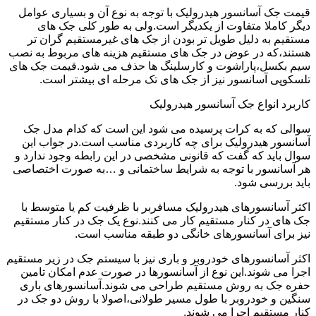
قیمت جک آسانسور هیدرولیک با توجه به نوع آن و بسیاری عوامل
دیگر کاملا متفاوت از یکدیگر است.ولی به طور کلی جک های
مستقیم به دلیل طویل تر بودن از جک های غیرمستقیم گران تر
هستند،که در عوض در جک های مستقیم هزینه های مربوط به نصب
سیم بکسل،پاراشوت و کارسلینگ ها حذف می شود.قیمت جک های
تلسکوپی آسانسور نیز از جک های تک مرحله ای بیشتر است.
کاربرد انواع جک آسانسور هیدرولیک
سوالی که به کرات پرسیده می شود این است که کدام مدل جک
آسانسور هیدرولیک برای چه کاربردی مناسب است.در جواب این
سوال باید که گفت که قانونی مشخصی در این رابطه وجود ندارد و
هر آسانسور با توجه به شرایط ساختمانی و …به صورت اختصاصی
باید بررسی شود.
اکثر آسانسورهای هیدرولیک مسافربر با ظرفیت کم یا متوسط با
جک های در کنار مستقیم کار می کنند.نوع یک جک در کنار مستقیم
نیز برای آسانسورهای خانگی دو طبقه مناسب است.
اکثر آسانسورهای خودروبر و باری نیز با سیستم جک در زیر مستقیم
اجرا می شوند.این نوع از آسانسورها در صورت عدم امکان تامین
حفره جک به روش مستقیم طراحی می شوند.آسانسورهای باری
سنگین و خودروبر با طول مسیر طولانی،اصولا با روش دو جک در
کنار مستقیم اجرا می شوند.