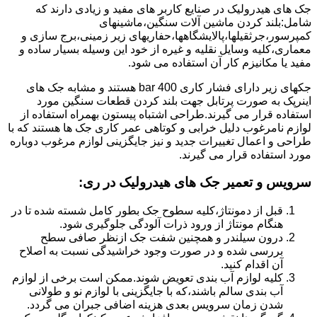
جک های هیدرولیک در صنایع کاربر های مفید و زیادی دارند که
شامل:بلند کردن ماشین آلات سنگین،ماشینهای
کمپرسور،جرثقیلها،پالایشگاهها،حفاریهای زیر زمینی،برج سازی و
معماری،کلیه وسایل نقلیه و غیره از خود این وسیله بسیار ساده و
مفید یا مکانیزم کار آن استفاده می شود.
جکهای زیر دارای فشار کاری 400 bar هستند و مشابه جک های
اینرپک به صورت پرتابل جهت بلند کردن قطعات سنگین مورد
استفاده قرار می گیرند.طراحی اشتباه پیستون بهمراه استفاده از
لوازم نامرغوب دلیل خرابی و کوتاهی عمر کاری جک ها هستند که با
طراحی و اعمال تغییرات جدید و نیز جایگزینی لوازم مرغوب دوباره
مورد استفاده قرار می گیرند.
سرویس و تعمیر جک های هیدرولیک در ری
:
قبل از دمونتاژ،کلیه سطوح جک بطور کامل شسته شده تا در
هنگام مونتاژ از ورود ذرات آلودگی جلوگیری شود.
درون سیلندر و همچنین شفت جک ازنظر صافی سطح
بررسی شده و در صورت وجود خراشیدگی نسبت به اصلاح
آن اقدام کنید.
کلیه لوازم آب بندی تعویض شوند.ممکن است برخی از لوازم
آب بندی سالم باشند،که با جایگزینی با لوازم نو و طولانی
شدن زمان سرویس بعدی هزینه اضافی جبران می گردد.