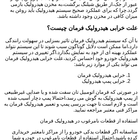
عبور از جک،از طریق شیلنگ برگشت،به مخزن هیدرولیک بازمی
گردد.چرا که برای عملکرد صحیح سیستم هیدرولیک باید روغن به
میزان کافی در مخزن وجود داشته باشد.
علت خرابی هیدرولیک فرمان چیست؟
با آن که سیستم هیدرولیک فرمان تاثیر بسزایی در سهولت رانندگی
دارد،اما ممکن است دلایل گوناگون سبب شوند تا این سیستم نتواند
عملکرد بهینه ای از خود به نمایش بگذارد.اگر تغییری در سیستم
هیدرولیک خودرو خود احساس کردید،علت خرابی هیدرولیک فرمان
می تواند یکی از موارد زیر باشد:
خرابی هیدرولیک فرمان
خرابی پمپ هیدرولیک
در صورتی که فرمان اتومبیل تان سفت شده و یا صدایی غیرطبیعی
از پمپ هیدرولیک به گوش می رسد،احتمالا پمپ دچار آسیب شده
است و لازم است تا جهت بررسی پمپ و تعمیر هیدرولیک فرمان به
مراکز فنی معتبر مراجعه نمایید.
استفاده از قطعات نامرغوب در هیدرولیک فرمان
متاسفانه اگر قطعات یدکی خودرو را از مراکز نامعتبر خریداری
کرده باشید،احتمال استفاده از قطعات نامرغوب در خودرو شما