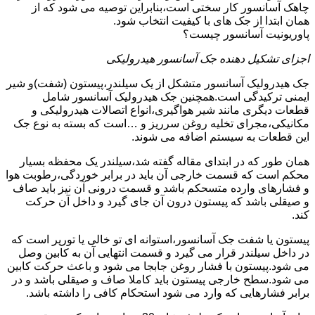
چاهک آسانسور کار سختی است،بنابراین توصیه می شود که از
همان ابتدا از جک های با کیفیت انتخاب شود.
پاوریونیت آسانسور چیست؟
اجزای تشکیل دهنده جک آسانسور هیدرولیکی
جک هیدرولیک آسانسور متشکل از یک سیلندر،پیستون (شفت)و شیر
ایمنی ترکیدگی است.همچنین جک هیدرولیک آسانسور شامل
قطعات دیگری مانند شیر هواگیری،انواع اتصالات هیدرولیکی و
مکانیکی،مجرای تخلیه روغن سرریز و …است که بسته به نوع جک
این قطعات به سیستم اضافه می شوند.
همان طور که در ابتدای مقاله گفته شد،سیلندر یک محفظه بسیار
محکم است که قسمت خارجی آن باید در برابر خوردگی،رطوبت هوا
و فشارهای وارده متسحکم باشد و قسمت درونی آن نیز باید صاف
و صیقلی باشد که پیستون درون آن جای گیرد و داخل آن حرکت
کند.
پیستون یا شفت جک آسانسور،استوانه ای تو خالی یا تورپر است که
در داخل سیلندر قرار می گیرد و قسمت انتهایی آن به کابین وصل
می شود.پیستون با فشار روغن جابجا می شود و باعث حرکت کابین
می شود.سطح خارجی پیستون باید کاملا صاف و صیقلی باشد و در
برابر فشارهایی که وارد می شود استحکام کافی را داشته باشد.