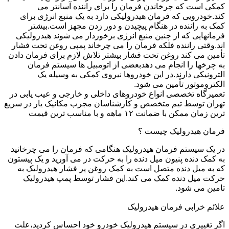
کمکی است که چرخاندن فرمان را برای راننده آسانتر می
کند.خودرویی که فرمان هیدرولیکی دارد به یک منبع انرژی برای
کمک به راننده در هنگام پیچیدن و دور زدن مجهز است.بیشتر
فرمانهایی که از چنین منبع انرژی برخوردار می شوند هیدرولیکی
اند.وقتی راننده فلکه فرمان را می چرخاند پمپی روغن تحت فشار
تأمین می کند روغن تحت فشار بیشتر تلاش لازم برای فرمان دادن
به چرخها را انجام می دهدبعضی از اتومبیل ها سیستم فرمان
الترونیکی دارند.در این خودروها نیروی کمکی به وسیله یک
الکتروموتور تأمین می شود.
تعمیرگاه تخصصی انواع خودروهای داخلی و خارجی و عیب یابی در
تهران توسط تیم متخصص و کارشناسان مجرب مکانیک یار در سریع
ترین زمان ممکن با ضمانت ۱۲ ماهه و با مناسب ترین قیمت
فرمان هیدرولیک چیست ؟
در یک سیستم فرمان هیدرولیک هنگامی که فرمان را می چرخانید
به کمک دنده پنیون میل دنده را به حرکت در می آورید و یک پیستون
که به میل دنده متصل است به کمک روغن پر فشار هیدرولیک به
حرکت میل دنده کمک می کند.این فشار توسط پمپ هیدرولیک
تامین می شود.
علائم خرابی فرمان هیدرولیک
اگر تغییری در سیستم هیدرولیک خودرو خود احساس کردید،علت