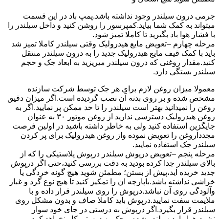
جرمی درون سیلندر وجود نداشته باشد.پمپ باد در این قسمت
میتواند به کمک شما بیاید.کمپرسور را روشن کنید و داخل سیلندر را
با فشار هوا باد بگیرید تا کاملا تمیز شود.
مرحله چهارم –تعویض مایع هیدرولیک وقتی سیلندر کاملا تمیز شد
باید با کمک قیف مایع هیدرولیک جدید را به درون سیلندر منتقل
کنید.مقدار روغنی که درون سیلندر میریزید به ابعاد جک و حجم
سیلندر بستگی دارد.
معمولا میزان روغن لازم برای هر جک توسط شرکت سازنده
مشخص شده و بر روی بدنه آن نصب گردیده است.اگر میزان دقیق
روغن را نمیدانید بهتر است سیلندر را تا حد ممکن پر نمایید.اگر به
روغن هیدرولیک دسترسی ندارید از روغن موتور ۳۰ به عنوان
جایگزین استفاده کنید ولی به خاطر داشته باشید در اولین فرصت
مجدداروغن را تعویض نموده واز روغن هیدرولیک برای پر کردن
سیلندر جک استفاده نمایید.
مرحله پنجم –تعویض درپوش سیلندر درپوش پلاستیکی را که از
بالای سیلندر جدا کرده بودید به دقت بررسی کنید،حتی اگر درپوش
جدید خریده اید،پیش از بستن؛ مطمئن شوید هیچ گونه خردگی یا
خراشی نداشته باشد.باپارچه ان را تمکیز کنید تا هیچ نوع گرد و غبار
وآلودگی روی آن نباشد.درپوش را روی سیلندر قرار داده و با
ملایمت سفت نمایید.درپوش باید کاملا صاف و بدون مشکل روی
سیلندر قرار بگیرد.اگر درپوش به درستی در جای خود سوار
نشود،هوا وارد سیلندر شده و جک به درستی کار نخواهد کرد.