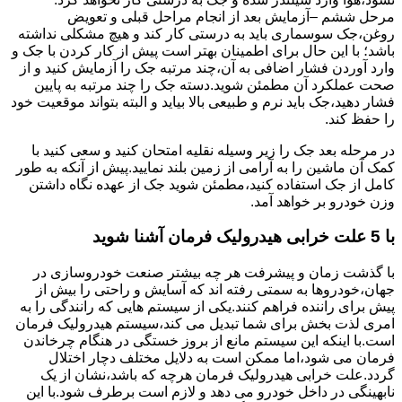
مرحل ششم –آزمایش بعد از انجام مراحل قبلی و تعویض
روغن،جک سوسماری باید به درستی کار کند و هیچ مشکلی نداشته
باشد؛ با این حال برای اطمینان بهتر است پیش از کار کردن با جک و
وارد آوردن فشار اضافی به آن،چند مرتبه جک را آزمایش کنید و از
صحت عملکرد آن مطمئن شوید.دسته جک را چند مرتبه به پایین
فشار دهید،جک باید نرم و طبیعی بالا بیاید و البته بتواند موقعیت خود
را حفظ کند.
در مرحله بعد جک را زیر وسیله نقلیه امتحان کنید و سعی کنید با
کمک آن ماشین را به آرامی از زمین بلند نمایید.پیش از آنکه به طور
کامل از جک استفاده کنید،مطمئن شوید جک از عهده نگاه داشتن
وزن خودرو بر خواهد آمد.
با 5 علت خرابی هیدرولیک فرمان آشنا شوید
با گذشت زمان و پیشرفت هر چه بیشتر صنعت خودروسازی در
جهان،خودروها به سمتی رفته اند که آسایش و راحتی را بیش از
پیش برای راننده فراهم کنند.یکی از سیستم هایی که رانندگی را به
امری لذت بخش برای شما تبدیل می کند،سیستم هیدرولیک فرمان
است.با اینکه این سیستم مانع از بروز خستگی در هنگام چرخاندن
فرمان می شود،اما ممکن است به دلایل مختلف دچار اختلال
گردد.علت خرابی هیدرولیک فرمان هرچه که باشد،نشان از یک
نابهینگی در داخل خودرو می دهد و لازم است برطرف شود.با این