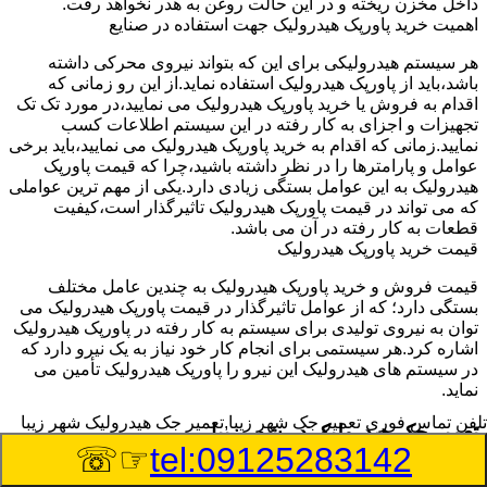
داخل مخزن ریخته و در این حالت روغن به هدر نخواهد رفت.
اهمیت خرید پاورپک هیدرولیک جهت استفاده در صنایع
هر سیستم هیدرولیکی برای این که بتواند نیروی محرکی داشته
باشد،باید از پاورپک هیدرولیک استفاده نماید.از این رو زمانی که
اقدام به فروش یا خرید پاورپک هیدرولیک می نمایید،در مورد تک تک
تجهیزات و اجزای به کار رفته در این سیستم اطلاعات کسب
نمایید.زمانی که اقدام به خرید پاورپک هیدرولیک می نمایید،باید برخی
عوامل و پارامترها را در نظر داشته باشید،چرا که قیمت پاورپک
هیدرولیک به این عوامل بستگی زیادی دارد.یکی از مهم ترین عواملی
که می تواند در قیمت پاورپک هیدرولیک تاثیرگذار است،کیفیت
قطعات به کار رفته در آن می باشد.
قیمت خرید پاورپک هیدرولیک
قیمت فروش و خرید پاورپک هیدرولیک به چندین عامل مختلف
بستگی دارد؛ که از عوامل تاثیرگذار در قیمت پاورپک هیدرولیک می
توان به نیروی تولیدی برای سیستم به کار رفته در پاورپک هیدرولیک
اشاره کرد.هر سیستمی برای انجام کار خود نیاز به یک نیرو دارد که
در سیستم های هیدرولیک این نیرو را پاورپک هیدرولیک تأمین می
نماید.
تلفن تماس فوری
تعمیر جک شهر زیبا,تعمیر جک هیدرولیک شهر زیبا
تعمیر جک هیدرولیک در شهر زیبا
☞☏
tel:09125283142
وسیله‎ای که با عملکرد خود موجب بلند شدن اهرم و یا وزن سنگین