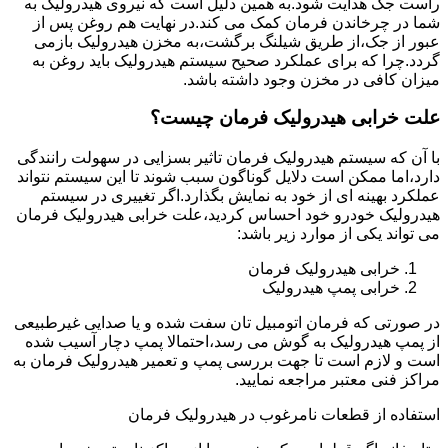
راست جک هدایت شود.به همین دلیل است که نیروی هیدرولیک به
شما در چرخاندن فرمان کمک می کند.در نهایت هم روغن پس از
عبور از جک،از طریق شیلنگ برگشت،به مخزن هیدرولیک بازمی
گردد.چرا که برای عملکرد صحیح سیستم هیدرولیک باید روغن به
میزان کافی در مخزن وجود داشته باشد.
علت خرابی هیدرولیک فرمان چیست؟
با آن که سیستم هیدرولیک فرمان تاثیر بسزایی در سهولت رانندگی
دارد،اما ممکن است دلایل گوناگون سبب شوند تا این سیستم نتواند
عملکرد بهینه ای از خود به نمایش بگذارد.اگر تغییری در سیستم
هیدرولیک خودرو خود احساس کردید،علت خرابی هیدرولیک فرمان
می تواند یکی از موارد زیر باشد:
خرابی هیدرولیک فرمان
خرابی پمپ هیدرولیک
در صورتی که فرمان اتومبیل تان سفت شده و یا صدایی غیرطبیعی
از پمپ هیدرولیک به گوش می رسد،احتمالا پمپ دچار آسیب شده
است و لازم است تا جهت بررسی پمپ و تعمیر هیدرولیک فرمان به
مراکز فنی معتبر مراجعه نمایید.
استفاده از قطعات نامرغوب در هیدرولیک فرمان