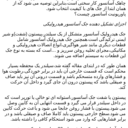
چاهک آسانسور کار سختی است،بنابراین توصیه می شود که از
همان ابتدا از جک های با کیفیت انتخاب شود.
پاوریونیت آسانسور چیست؟
اجزای تشکیل دهنده جک آسانسور هیدرولیکی
جک هیدرولیک آسانسور متشکل از یک سیلندر،پیستون (شفت)و شیر
ایمنی ترکیدگی است.همچنین جک هیدرولیک آسانسور شامل
قطعات دیگری مانند شیر هواگیری،انواع اتصالات هیدرولیکی و
مکانیکی،مجرای تخلیه روغن سرریز و …است که بسته به نوع جک
این قطعات به سیستم اضافه می شوند.
همان طور که در ابتدای مقاله گفته شد،سیلندر یک محفظه بسیار
محکم است که قسمت خارجی آن باید در برابر خوردگی،رطوبت هوا
و فشارهای وارده متسحکم باشد و قسمت درونی آن نیز باید صاف
و صیقلی باشد که پیستون درون آن جای گیرد و داخل آن حرکت
کند.
پیستون یا شفت جک آسانسور،استوانه ای تو خالی یا تورپر است که
در داخل سیلندر قرار می گیرد و قسمت انتهایی آن به کابین وصل
می شود.پیستون با فشار روغن جابجا می شود و باعث حرکت کابین
می شود.سطح خارجی پیستون باید کاملا صاف و صیقلی باشد و در
برابر فشارهایی که وارد می شود استحکام کافی را داشته باشد.