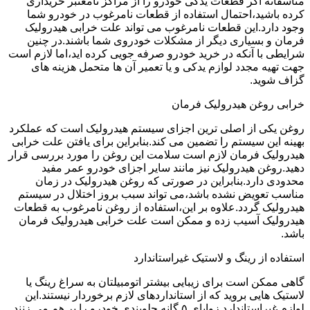
متاسفانه اگر قطعات یدکی خودرو را از مراکز نامعتبر خریداری
کرده باشید،احتمال استفاده از قطعات نامرغوب در خودرو شما
وجود دارد.این قطعات نامرغوب می تواند علت خرابی هیدرولیک
فرمان و بسیاری دیگر از مشکلات خودروی شما باشند.در چنین
شرایطی با آنکه در خرید خودرو صرفه جویی کرده اید،اما لازم است
جهت تهیه مجدد لوازم یدکی و یا تعمیر آن ها متحمل هزینه های
گزاف شوید.
خرابی روغن هیدرولیک فرمان
روغن یکی از اصلی ترین اجزای سیستم هیدرولیک است که عملکرد
بهینه این سیستم را تضمین می کند.بنابراین برای یافتن علت خرابی
هیدرولیک فرمان لازم است سلامت این روغن را مورد بررسی قرار
دهید.روغن هیدرولیک نیز مانند سایر اجزای خودرو عمر مفید
محدودی دارد.بنابراین در صورتی که روغن هیدرولیک در زمان
مناسب تعویض نشده باشد،می تواند سبب بروز اختلال در سیستم
هیدرولیک گردد.علاوه بر این،استفاده از روغن نامرغوب به قطعات
هیدرولیک آسیب زده و ممکن است علت خرابی هیدرولیک فرمان
باشد.
استفاده از رینگ و لاستیک غیراستاندارد
گاهی ممکن است برای زیبایی بیشتر اتومبیلتان به سراغ رینگ یا
لاستیک هایی بروید که از استانداردهای لازم برخوردار نیستند.این
لوازم غیراستاندارد زوایای ۵ گانه جلوبندی خودرو را بر هم می زنند