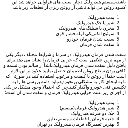
باشد،سیستم هیدرولیک دچار آسیب های فراوانی خواهد شد.این
کمبود روغن می تواند ناشی از روغن ریزی از قطعات زیر باشد:
پمپ هیدرولیک
شیر یا جک هیدرولیک
مخزن یا شیلنگ های هیدرولیک
سوئیچ الکتریکی لوله فشار قوی
سفت شدن فرمان خودرو
سفت شدن فرمان
سفت شدن فرمان هیدرولیک در سرما و شرایط مختلف دیگر،یکی
از مهم ترین علائمی است که خرابی فرمان را نشان می دهد.برای
یافتن دلیل سفت شدن فرمان هیدرولیک،ابتدا از سالم بودن تسمه و
کافی بودن سطح روغن اطمینان حاصل نمایید.علاوه بر این،لازم
است حتما از روغن با کیفیت و مرغوب استفاده کنید.در صورتی که
تا به اینجای کار به مشکلی برنخوردید،باید ادامه بررسی ها را به
تکنسین فنی خودرو واگذار کنید.چرا که احتمالا وجود مشکل در یکی
از اجزای زیر علت خرابی هیدرولیک فرمان و سفت شدن آن است:
پمپ هیدرولیک
شیر هیدرولیک فرمان(مقسم)
جک دو طرفه هیدرولیک
جعبه فرمان یا قطعات سیستم تعلیق
بهترین تعمیرگاه فرمان هیدرولیک در تهران