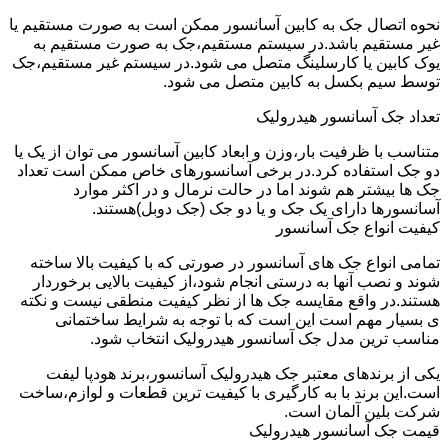
نحوه اتصال جک به کابین آسانسور ممکن است به صورت مستقیم یا
غیر مستقیم باشد.در سیستم مستقیم،جک به صورت مستقیم به
یوک کابین یا کارسلینگ متصل می شود.در سیستم غیر مستقیم،جک
توسط سیم بکسل به کابین متصل می شود.
تعداد جک آسانسور هیدرولیک
متناسب با ظرفیت بار،وزن و ابعاد کابین آسانسور می توان از یک یا
دو جک استفاده کرد.در برخی آسانسورهای خاص ممکن است تعداد
جک ها بیشتر هم شوند اما در حالت نرمال و در اکثر موارد
آسانسورها دارای یک جک و یا دو جک (جک دوبل)هستند.
کیفیت انواع جک آسانسور
تمامی انواع جک های آسانسور در صورتی که با کیفیت بالا ساخته
شوند و نصب آنها به درستی انجام شود،از کیفیت بالایی برخوردار
هستند.در واقع مقایسه جک ها از نظر کیفیت منطقی نیست و نکته
ی بسیار مهم است این است که با توجه به شرایط ساختمانی
مناسب ترین مدل جک آسانسور هیدرولیک انتخاب شود.
یکی از برندهای معتبر جک هیدرولیک آسانسور،برند هودپا لیفت
است.این برند با به کارگیری با کیفیت ترین قطعات و لوازم،ساخت
شرکت بلین آلمان است.
قیمت جک آسانسور هیدرولیک