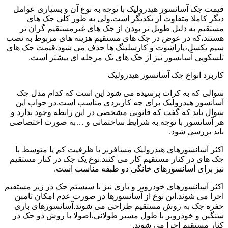
قیمت جک آسانسور هیدرولیک با توجه به نوع آن و بسیاری عوامل
دیگر کاملا متفاوت از یکدیگر است.ولی به طور کلی جک های
مستقیم به دلیل طویل تر بودن از جک های غیرمستقیم گران تر
هستند،که در عوض در جک های مستقیم هزینه های مربوط به نصب
سیم بکسل،پاراشوت و کارسلینگ ها حذف می شود.قیمت جک های
تلسکوپی آسانسور نیز از جک های تک مرحله ای بیشتر است.
کاربرد انواع جک آسانسور هیدرولیک
سوالی که به کرات پرسیده می شود این است که کدام مدل جک
آسانسور هیدرولیک برای چه کاربردی مناسب است.در جواب این
سوال باید که گفت که قانونی مشخصی در این رابطه وجود ندارد و
هر آسانسور با توجه به شرایط ساختمانی و …به صورت اختصاصی
باید بررسی شود.
اکثر آسانسورهای هیدرولیک مسافربر با ظرفیت کم یا متوسط با
جک های در کنار مستقیم کار می کنند.نوع یک جک در کنار مستقیم
نیز برای آسانسورهای خانگی دو طبقه مناسب است.
اکثر آسانسورهای خودروبر و باری نیز با سیستم جک در زیر مستقیم
اجرا می شوند.این نوع از آسانسورها در صورت عدم امکان تامین
حفره جک به روش مستقیم طراحی می شوند.آسانسورهای باری
سنگین و خودروبر با طول مسیر طولانی،اصولا با روش دو جک در
کنار مستقیم اجرا می شوند.