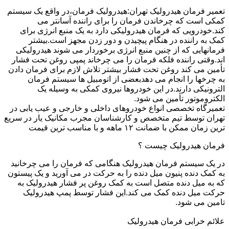
تعمیر فرمان هیدرولیک تهران:هیدرولیک فرمان،در واقع یک سیستم
کمکی است که چرخاندن فرمان را برای راننده آسانتر می
کند.خودرویی که فرمان هیدرولیکی دارد به یک منبع انرژی برای
کمک به راننده در هنگام پیچیدن و دور زدن مجهز است.بیشتر
فرمانهایی که از چنین منبع انرژی برخوردار می شوند هیدرولیکی
اند.وقتی راننده فلکه فرمان را می چرخاند پمپی روغن تحت فشار
تأمین می کند روغن تحت فشار بیشتر تلاش لازم برای فرمان دادن
به چرخها را انجام می دهدبعضی از اتومبیل ها سیستم فرمان
الترونیکی دارند.در این خودروها نیروی کمکی به وسیله یک
الکتروموتور تأمین می شود.
تعمیرگاه تخصصی انواع خودروهای داخلی و خارجی و عیب یابی در
تهران توسط تیم متخصص و کارشناسان مجرب مکانیک یار در سریع
ترین زمان ممکن با ضمانت ۱۲ ماهه و با مناسب ترین قیمت
فرمان هیدرولیک چیست ؟
در یک سیستم فرمان هیدرولیک هنگامی که فرمان را می چرخانید
به کمک دنده پنیون میل دنده را به حرکت در می آورید و یک پیستون
که به میل دنده متصل است به کمک روغن پر فشار هیدرولیک به
حرکت میل دنده کمک می کند.این فشار توسط پمپ هیدرولیک
تامین می شود.
علائم خرابی فرمان هیدرولیک