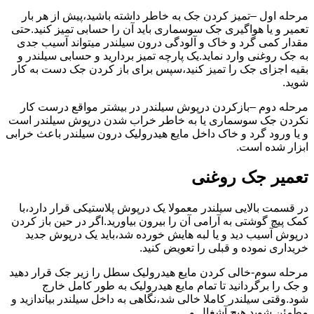
مرحله اول –تمیز کردن جک به خاطر داشته باشید،پیش از هر بار
تعمیر و یا هواگیری جک سوسماری باید آن را حسابی تمیز کنید.حتی
مقدار کمی گرد و خاک و آلودگی درون سیلندر میتواند آسیب جدی
به جک روغنی وارد نماید.یک پارچه تمیز بردارید و حسابی سیلندر و
بقیه اجزای جک را تمیز کنید،سپس برای باز کردن جک دست به کار
شوید.
مرحله دوم –بازکردن درپوش سیلندر در بیشتر مواقع درست کار
نکردن جک سوسماری یا به خاطر خراب شدن درپوش سیلندر است
و یا ورود گرد و خاک داخل مایع هیدرولیک درون سیلندر باعث خرابی
ابزار شده است.
تعمیر جک روغنی
در قسمت بالایی سیلندر معمولا یک درپوش پلاستیکی قرار دارد،با
کمک پیچ گوشتی به آرامی آن را بیرون بیاورید.اگر در حین باز کردن
درپوش آسیب دید و یا لبه هایش خورده شد،باید یک درپوش جدید
خریداری نموده و قبلی را تعویض کنید.
مرحله سوم-خالی کردن مایع هیدرولیک سطل را زیر جک قرار دهید
و جک را برگردانید تا تمام مایع هیدرولیک به طور کامل خارج
شود.وقتی سیلندر کاملا خالی شد،نگاهی به داخل سیلندر بیاندازید و
مطمئن شوید هیچ آشغال و