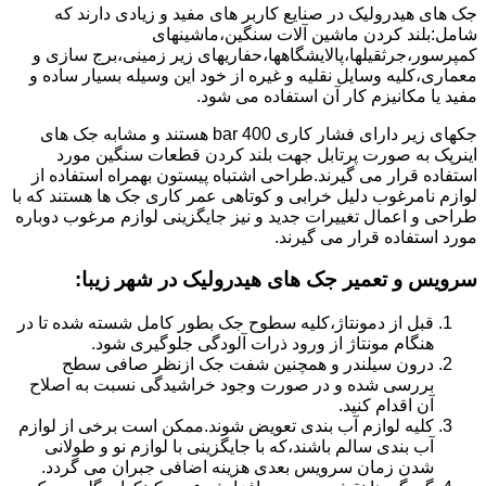
جک های هیدرولیک در صنایع کاربر های مفید و زیادی دارند که
شامل:بلند کردن ماشین آلات سنگین،ماشینهای
کمپرسور،جرثقیلها،پالایشگاهها،حفاریهای زیر زمینی،برج سازی و
معماری،کلیه وسایل نقلیه و غیره از خود این وسیله بسیار ساده و
مفید یا مکانیزم کار آن استفاده می شود.
جکهای زیر دارای فشار کاری 400 bar هستند و مشابه جک های
اینرپک به صورت پرتابل جهت بلند کردن قطعات سنگین مورد
استفاده قرار می گیرند.طراحی اشتباه پیستون بهمراه استفاده از
لوازم نامرغوب دلیل خرابی و کوتاهی عمر کاری جک ها هستند که با
طراحی و اعمال تغییرات جدید و نیز جایگزینی لوازم مرغوب دوباره
مورد استفاده قرار می گیرند.
سرویس و تعمیر جک های هیدرولیک در شهر زیبا
:
قبل از دمونتاژ،کلیه سطوح جک بطور کامل شسته شده تا در
هنگام مونتاژ از ورود ذرات آلودگی جلوگیری شود.
درون سیلندر و همچنین شفت جک ازنظر صافی سطح
بررسی شده و در صورت وجود خراشیدگی نسبت به اصلاح
آن اقدام کنید.
کلیه لوازم آب بندی تعویض شوند.ممکن است برخی از لوازم
آب بندی سالم باشند،که با جایگزینی با لوازم نو و طولانی
شدن زمان سرویس بعدی هزینه اضافی جبران می گردد.