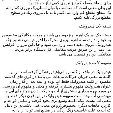
برای سطح مقطع کم نیز نیروی کمی نیاز خواهد بود.
این بدان معنی است که متناسب با توان انسان،یک نیروی کم را به
یک سطح مقطع کم وارد می کنیم تا به یک نیروی زیاد در سطح
مقطع بزرگ،غلبه کنیم.
دسته جک هیدرولیک
دسته جک نیز یک اهرم نوع دوم می باشد و مزیت مکانیکی مخصوص
به خود را دارد.دسته اهرم نیروی محرک را افزایش می دهد.بر جک
هیدرولیک نیروی مفید دسته وارد می شود و جک این نیرو را افزایش
می دهد.از این طریق مزیت مکانیکی کل دستگاه برابر مزیت
مکانیکی این دو قسمت می باشد.
مفهوم کلمه هیدرولیک
هیدرولیک در واقع از کلمه یونانی(هیدرو)شکل گرفته است و این
کلمه به معنی جریان حرکات مایعات می باشد.در قرن های گذشته
مقصود از کلمه هیدرولیک فقط آب بوده و البته بعد از گذر زمان
عنوان هیدرولیک مفهوم بیشتری گرفته و معنی و مفهوم آن بررسی
در مورد بهره برداری بیشتری از آب و حرکت دادن چرخ های آبی و
مهندسی آب بوده است.مفهوم هیدرولیک در این قرن دیگر فقط به
معنی آب نیست بلکه دامنه وسیع تری بخود گرفته و شامل قواعد و
کاربرد مایعات دیگری،بخصوص(روغن معدنی)می باشد،به این دلیل
که آب به علت خاصیت زنگ زدگی،در صنایع نمی توان از آن به