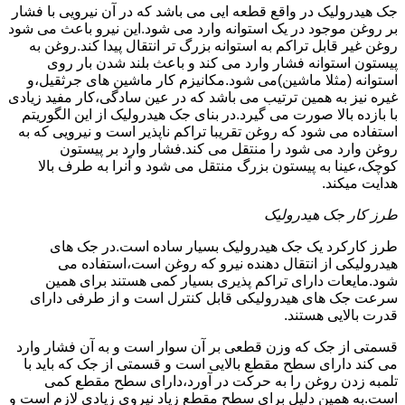
جک هیدرولیک در واقع قطعه ایی می باشد که در آن نیرویی با فشار
بر روغن موجود در یک استوانه وارد می شود.این نیرو باعث می شود
روغن غیر قابل تراکم به استوانه بزرگ تر انتقال پیدا کند.روغن به
پیستون استوانه فشار وارد می کند و باعث بلند شدن بار روی
استوانه (مثلا ماشین)می شود.مکانیزم کار ماشین های جرثقیل،و
غیره نیز به همین ترتیب می باشد که در عین سادگی،کار مفید زیادی
با بازده بالا صورت می گیرد.در بنای جک هیدرولیک از این الگوریتم
استفاده می شود که روغن تقریبا تراکم ناپذیر است و نیرویی که به
روغن وارد می شود را منتقل می کند.فشار وارد بر پیستون
کوچک،عینا به پیستون بزرگ منتقل می شود و آنرا به طرف بالا
هدایت میکند.
طرز کار جک هیدرولیک
طرز کارکرد یک جک هیدرولیک بسیار ساده است.در جک های
هیدرولیکی از انتقال دهنده نیرو که روغن است،استفاده می
شود.مایعات دارای تراکم پذیری بسیار کمی هستند برای همین
سرعت جک های هیدرولیکی قابل کنترل است و از طرفی دارای
قدرت بالایی هستند.
قسمتی از جک که وزن قطعی بر آن سوار است و به آن فشار وارد
می کند دارای سطح مقطع بالایی است و قسمتی از جک که باید با
تلمبه زدن روغن را به حرکت در آورد،دارای سطح مقطع کمی
است.به همین دلیل برای سطح مقطع زیاد نیروی زیادی لازم است و