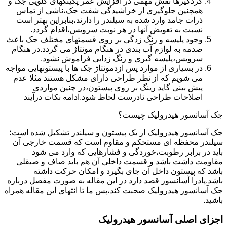
گردگیرها نقش مهمی در افزایش عمر پکینکهای گلویی جک و
همچنین جلوگیری از خراشیدگی شفت جک،ناشی از تماس
ذرات جامد وارد شده به سیلندر را دارند،بنابراین بهتر است
نسبت به تعویض آنها در هر نوبت سرویس،اقدام گردد.
وجود پلیسه و زنگ زدگی بر روی قسمتهای مختلف جک باعث
صدمه به لوازم آب بندی در هنگام مونتاژ می گردد.در هنگام
سرویس،پلیسه گیری و زنگ زدایی فراموش نشود.
در بسیاری از موارد پس ازدمونتاژ جک ها با پیستونهایی مواجه
می شویم که از نظر طراحی دارای مشکل هستند مثلا عدم
پیش بینی گاید رینگ بر روی پیستون،در چنین مواردی
اصلاحات طراحی نادرست لحاظ شود.ادامه نکات درآیند
جک آسانسور هیدرولیک چیست؟
جک آسانسور هیدرولیک از یک پیستون و سیلندر تشکیل شده است؛
سیلندر محفظه ای مستحکم و مقاوم است که قسمت خارجی آن
باید در برابر رطوبت،خوردگی و فشارهایی که وارد می شود
مقاومت داشت باشد و قسمت داخلی آن هم باید صاف و صیقلی
باشد که پیستون داخل آن جای بگیرد و امکان حرکت داشته
باشد.پادرا آسانسور قصد دارد در این مقاله به صورت مفصل درباره
جک آسانسور هیدرولیک صحبت کند،پس ما تا انتهای این مقاله همراه
باشید.
اجزای اصلی آسانسور هیدرولیک