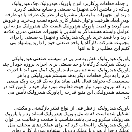
از جمله قطعات پرکاربرد انواع پاورپک هیدرولیک،جک هیدرولیک
و...که در ماشین آلات،تجهیزات صنعتی و صنایع مختلف کاربرد
دارند.این تجهیزات بنا به نیاز مشتریان از نظر یک طرفه یا دو طرفه
بودن،ابعاد،ظرفیت و توان،فشار کاری،نحوه نصب و...خرید و فروش
می گردند و قیمت پاورپک هیدرولیک،قیمت جک هیدرولیک نیز به این
عوامل وابسته هستند.اگر به آشنایی با تجهیزات صنعتی مدرن علاقه
دارید و یا قصد خرید پاورپک هیدرولیک و تجهیزات صنعتی را برای
مجموعه،شرکت،کارگاه یا واحد صنعتی خود را دارید پیشنهاد می
کنیم این مطلب را تا به انتها
پاورپک هیدرولیک نقش به سزایی در سیستم صنعتی هیدرولیکی
دارد.یک شرکت،کارگاه یا واحد صنعتی برای اجرای پروژه خود از چند
پاورپک هیدرولیک استفاده می نمایند.پاورپک کمک می کند تا قدرت
لازم را به دیگر قطعات دیگر بدهد.سیستم هیدرولیکی و یا هر
سیستمی که بخواهد فعال باقی بماند نیاز به یک قدرت و یک منبعی
دارد که نیروی مورد نیاز جهت فعالیت مورد نیاز خود را تأمین کند.در
سیستم هیدرولیکی این منبع قدرت را پاورپک هیدرولیک تأمین می
کند.
پاورپک هیدرولیک از نظر فنی از انواع فیلتر بازگشتی و مکشی
تشکیل شده است که شامل پاورپک هیدرولیک استاندارد و یا پاورپک
هیدرولیک میکرو و...می باشد.متناسب با صنعت و فعالیت می توان
پاورپک هیدرولیک را انتخاب کرد که برای عملکردهای مختلف مثل
عملکرد جدا از هم و یا عملکرد دوبل استفاده نمود.از کاربردهای