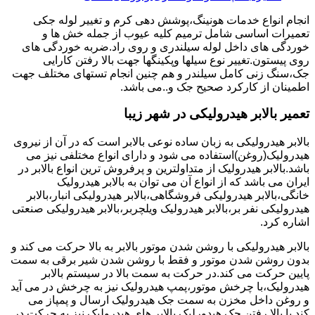
انجام انواع خدمات هونینگ،پوشش دهی کرم و تغییر لوله جکی
تعمیرات اساسی شامل ترمیم کلیه عیوب از جمله خش ها و
خوردگی های داخل لوله سیلندری و روی راد.ضربه خوردگی های
روی پیستون.تغییر نوع سیلها وپکینگها جهت بالا رفتن کارایی
جک،سنگ زنی کامل سیلندر و هم چنین انجام تستهای مختلف جهت
اطمینان از کارکرد صحیح جک و..می باشد.
تعمیر بالابر هیدرولیکی در شهر زیبا
بالابر هیدرولیکی به زبان ساده نوعی بالابر است که در آن از نیروی
هیدرولیک(روغن)استفاده می شود و دارای انواع مختلفی نیز می
باشد.بالابر هیدرولیک از متداولترین و پرفروش ترین انواع بالابر در
ایران می باشد که از انواع آن می توان به بالابر هیدرولیک
خانگی،بالابر هیدرولیکی فروشگاهی،بالابر هیدرولیکی انبار،بالابر
هیدرولیکی نفر بر،بالابر هیدرولیک ویلچربر،بالابر هیدرولیکی صنعتی
اشاره کرد.
بالابر هیدرولیکی با روشن شدن موتور بالابر به بالا حرکت می کند و
بدون روشن شدن موتور و فقط با روشن شدن شیر برقی به سمت
پایین حرکت می کند.در حرکت به سمت بالا در سیستم بالابر
هیدرولیک،با چرخش موتور،پمپ هیدرولیک نیز به چرخش در می آید
و روغن داخل مخزن به سمت جک هیدرولیک ارسال و پمپاز می
کند.با بالا رفتن جک هیدورلیک بالابر های هیدرولیک نیز به حرکت در