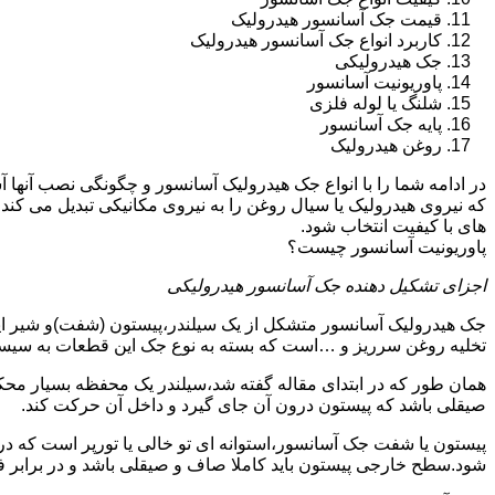
قیمت جک آسانسور هیدرولیک
کاربرد انواع جک آسانسور هیدرولیک
جک هیدرولیکی
پاوریونیت آسانسور
شلنگ یا لوله فلزی
پایه جک آسانسور
روغن هیدرولیک
در ادامه شما را با انواع جک هیدرولیک آسانسور و چگونگی نصب آنه
که نیروی هیدرولیک یا سیال روغن را به نیروی مکانیکی تبدیل می کند
های با کیفیت انتخاب شود.
پاوریونیت آسانسور چیست؟
اجزای تشکیل دهنده جک آسانسور هیدرولیکی
جک هیدرولیک آسانسور متشکل از یک سیلندر،پیستون (شفت)و شیر ای
تخلیه روغن سرریز و …است که بسته به نوع جک این قطعات به سیس
همان طور که در ابتدای مقاله گفته شد،سیلندر یک محفظه بسیار مح
صیقلی باشد که پیستون درون آن جای گیرد و داخل آن حرکت کند.
پیستون یا شفت جک آسانسور،استوانه ای تو خالی یا تورپر است که د
شود.سطح خارجی پیستون باید کاملا صاف و صیقلی باشد و در برابر ف