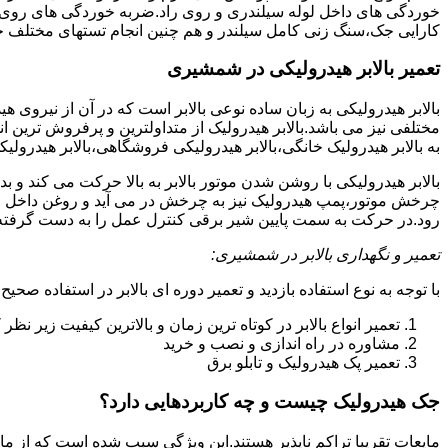
خوردگی های داخل لوله سیلندری و روی راد.ضربه خوردگی های روی پیس
کارایی جک،سنگ زنی کامل سیلندر و هم چنین انجام تستهای مختلف ج
تعمیر بالابر هیدرولیکی در شمشیری
بالابر هیدرولیکی به زبان ساده نوعی بالابر است که در آن از نیروی ه
مختلفی نیز می باشد.بالابر هیدرولیک از متداولترین و پرفروش ترین انوا
به بالابر هیدرولیک خانگی،بالابر هیدرولیکی فروشگاهی،بالابر هیدرولیکی
بالابر هیدرولیکی با روشن شدن موتور بالابر به بالا حرکت می کند 
چرخش موتور،پمپ هیدرولیک نیز به چرخش در می آید و روغن داخل مخز
رود.در حرکت به سمت پایین شیر برقی کنترل عمل را به دست گرفته و تا
تعمیر و نگهداری بالابر در شمشیری:
با توجه به نوع استفاده بازدید و تعمیر دوره ای بالابر در استفاده صحیح
تعمیر انواع بالابر در کوتاه ترین زمان و بالاترین کیفیت زیر نظ
مشاوره در راه اندازی و نصب و خرید
تعمیر پک هیدرولیک و تابلو برق
جک هیدرولیک چیست و چه کاربردهایی دارد؟
مایعات تقریبا تراکم ناپذیر هستند.این ویژگی سبب شده است که از مای