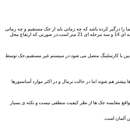
را درگیر کرده باشد که چه زمانی باید از جک مستقیم و چه زمانی
از جک غیرمستقیم استفاده کنیم؟ جک های مستقیم تا 21 متر را ساپورت می کنند و این مقدار در جک تلسکوپی تک مرحله ای 7 متر،دو مرحله ای 14 و سه مرحله ای 21 متر است.در صورتی که ارتفاع محل
ابین یا کارسلینگ متصل می شود.در سیستم غیر مستقیم،جک توسط
بیشتر هم شوند اما در حالت نرمال و در اکثر موارد آسانسورها
ر واقع مقایسه جک ها از نظر کیفیت منطقی نیست و نکته ی بسیار
ن آلمان است.