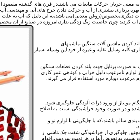
 به معنی جریان حرکات مایعات می باشد.در قرن های گذشته مقصود از ک
بهره برداری بیشتری از آب و حرکت دادن چرخ های آبی و مهندسی آب 
عات دیگری،بخصوص(روغن معدنی)می باشد،به این دلیل که آب به علت خا
 آب کردند چون خاصیت زنگ زدگی ندارد،امروزه در صنایع از آن مخصوصا
بلند کردن ماشین آلات سنگین،ماشینهای
ی،کلیه وسایل نقلیه و غیره از خود این وسیله بسیار
 و مشابه جک های اینرپک به صورت پرتابل جهت بلند کردن قطعات سنگین
ز لوازم نامرغوب دلیل خرابی و کوتاهی عمر کاری
م مرغوب دوباره مورد استفاده قرار می گیرند.
ام مونتاژ از ورود ذرات آلودگی جلوگیری شود.
ده و در صورت وجود خراشیدگی نسبت به اصلاح
دی سالم باشند،که با جایگزینی با لوازم نو و
.
مچنین جلوگیری از خراشیدگی شفت جک،ناشی از
ست نسبت به تعویض آنها در هر نوبت سرویس،اقدام