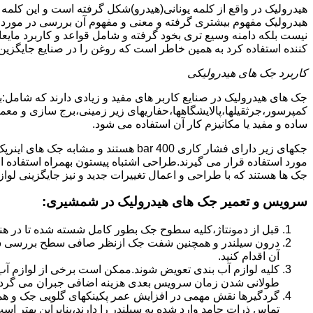
هیدرولیک در واقع از کلمه یونانی(هیدرو)شکل گرفته است و این کلمه
هیدرولیک مفهوم بیشتری گرفته و معنی و مفهوم آن بررسی در مورد 
نیست بلکه دامنه وسیع تری بخود گرفته و شامل قواعد و کاربرد مای
کننده استفاده کرد به همین خاطر است که روغن را در صنایع جایگزین
کاربرد جک های هیدرولیکی
جک های هیدرولیک در صنایع کاربر های مفید و زیادی دارند که شامل:
کمپرسور،جرثقیلها،پالایشگاهها،حفاریهای زیر زمینی،برج سازی و معمار
ساده و مفید یا مکانیزم کار آن استفاده می شود.
جکهای زیر دارای فشار کاری 400 bar هستند
مورد استفاده قرار می گیرند.طراحی اشتباه پیستون بهمراه استفاده ا
جک ها هستند که با طراحی و اعمال تغییرات جدید و نیز جایگزینی لواز
سرویس و تعمیر جک های هیدرولیک در شمشیری
:
قبل از دمونتاژ،کلیه سطوح جک بطور کامل شسته شده تا در هنگ
درون سیلندر و همچنین شفت جک ازنظر صافی سطح بررسی ش
آن اقدام کنید.
کلیه لوازم آب بندی تعویض شوند.ممکن است برخی از لوازم آب بن
طولانی شدن زمان سرویس بعدی هزینه اضافی جبران می گردد
گردگیرها نقش مهمی در افزایش عمر پکینکهای گلویی جک و ه
تماس ذرات جامد وارد شده به سیلندر را دارند،بنابراین بهتر ا