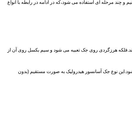
ای آسانسورهایی که ظرفیتشان بیش از 30 تن است از جک های غیرمستقیم و چند مرحله ای استفاده می شود،که در ادامه در رابطه با انواع
کند.فلکه هرزگردی روی جک تعبیه می شود و سیم بکسل روی آن از
شود.این نوع جک آسانسور هیدرولیک به صورت مستقیم (بدون