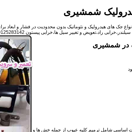
درولیک شمشیری
اع جک های هیدرولیک و نئوماتیک بدون محدودیت در فشار و ابعاد برا
تعویض و تغییر سیل ها،خرابی پیستون 09125283142 آقای مهدی ابراهیمی
ک در شمشیری
د
ات اساسی شامل ترمیم کلیه عیوب از جمله خش ها و