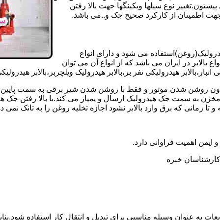
تون.تغییر نوع سیلها وپکینگها جهت بالا رفتن
هت اطمینان از کارکرد صحیح جک و..می باشد.
یدرولیک(روغن)استفاده می شود و دارای انواع
ع بالابر در ایران می باشد که از انواع آن می توان
 انبار،بالابر هیدرولیکی نفر بر،بالابر هیدرولیک ویلچربر،بالابر هیدرول
و بدون روشن شدن موتور و فقط با روشن شدن شیر برقی به سمت پایین 
ن به سمت جک هیدرولیک ارسال و پمپاز می کند.با بالا رفتن جک هیدو
 زمانی که برق وارد بالابر نشود اجازه تخلیه روغن را به تانک نمی ده
 و ایمن اهمیت فراوانی دارد.
ر کارشناسان خبره
عات به عنوان وسیله مناسبی برای تبدیل و انتقال کار استفاده شود.بناب