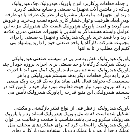
از جمله قطعات پرکاربرد انواع پاورپک هیدرولیک،جک هیدرولیک
و...که در ماشین آلات،تجهیزات صنعتی و صنایع مختلف کاربرد
دارند.این تجهیزات بنا به نیاز مشتریان از نظر یک طرفه یا دو طرفه
بودن،ابعاد،ظرفیت و توان،فشار کاری،نحوه نصب و...خرید و فروش
می گردند و قیمت پاورپک هیدرولیک،قیمت جک هیدرولیک نیز به این
عوامل وابسته هستند.اگر به آشنایی با تجهیزات صنعتی مدرن علاقه
دارید و یا قصد خرید پاورپک هیدرولیک و تجهیزات صنعتی را برای
مجموعه،شرکت،کارگاه یا واحد صنعتی خود را دارید پیشنهاد می
کنیم این مطلب را تا به انتها
پاورپک هیدرولیک نقش به سزایی در سیستم صنعتی هیدرولیکی
دارد.یک شرکت،کارگاه یا واحد صنعتی برای اجرای پروژه خود از چند
پاورپک هیدرولیک استفاده می نمایند.پاورپک کمک می کند تا قدرت
لازم را به دیگر قطعات دیگر بدهد.سیستم هیدرولیکی و یا هر
سیستمی که بخواهد فعال باقی بماند نیاز به یک قدرت و یک منبعی
دارد که نیروی مورد نیاز جهت فعالیت مورد نیاز خود را تأمین کند.در
سیستم هیدرولیکی این منبع قدرت را پاورپک هیدرولیک تأمین می
کند.
پاورپک هیدرولیک از نظر فنی از انواع فیلتر بازگشتی و مکشی
تشکیل شده است که شامل پاورپک هیدرولیک استاندارد و یا پاورپک
هیدرولیک میکرو و...می باشد.متناسب با صنعت و فعالیت می توان
پاورپک هیدرولیک را انتخاب کرد که برای عملکردهای مختلف مثل
عملکرد جدا از هم و یا عملکرد دوبل استفاده نمود.از کاربردهای