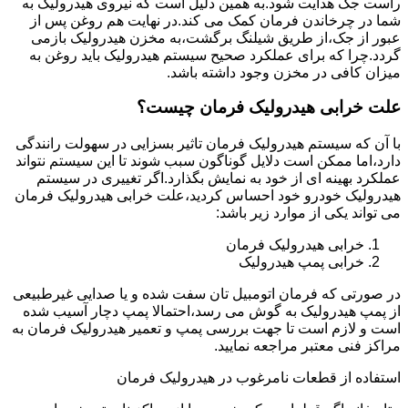
راست جک هدایت شود.به همین دلیل است که نیروی هیدرولیک به
شما در چرخاندن فرمان کمک می کند.در نهایت هم روغن پس از
عبور از جک،از طریق شیلنگ برگشت،به مخزن هیدرولیک بازمی
گردد.چرا که برای عملکرد صحیح سیستم هیدرولیک باید روغن به
میزان کافی در مخزن وجود داشته باشد.
علت خرابی هیدرولیک فرمان چیست؟
با آن که سیستم هیدرولیک فرمان تاثیر بسزایی در سهولت رانندگی
دارد،اما ممکن است دلایل گوناگون سبب شوند تا این سیستم نتواند
عملکرد بهینه ای از خود به نمایش بگذارد.اگر تغییری در سیستم
هیدرولیک خودرو خود احساس کردید،علت خرابی هیدرولیک فرمان
می تواند یکی از موارد زیر باشد:
خرابی هیدرولیک فرمان
خرابی پمپ هیدرولیک
در صورتی که فرمان اتومبیل تان سفت شده و یا صدایی غیرطبیعی
از پمپ هیدرولیک به گوش می رسد،احتمالا پمپ دچار آسیب شده
است و لازم است تا جهت بررسی پمپ و تعمیر هیدرولیک فرمان به
مراکز فنی معتبر مراجعه نمایید.
استفاده از قطعات نامرغوب در هیدرولیک فرمان