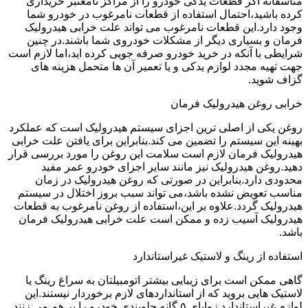
متاسفانه اگر قطعات یدکی خودرو را از مراکز نامعتبر خریداری
کرده باشید،احتمال استفاده از قطعات نامرغوب در خودرو شما
وجود دارد.این قطعات نامرغوب می تواند علت خرابی هیدرولیک
فرمان و بسیاری دیگر از مشکلات خودروی شما باشند.در چنین
شرایطی با آنکه در خرید خودرو صرفه جویی کرده اید،اما لازم است
جهت تهیه مجدد لوازم یدکی و یا تعمیر آن ها متحمل هزینه های
گزاف شوید.
خرابی روغن هیدرولیک فرمان
روغن یکی از اصلی ترین اجزای سیستم هیدرولیک است که عملکرد
بهینه این سیستم را تضمین می کند.بنابراین برای یافتن علت خرابی
هیدرولیک فرمان لازم است سلامت این روغن را مورد بررسی قرار
دهید.روغن هیدرولیک نیز مانند سایر اجزای خودرو عمر مفید
محدودی دارد.بنابراین در صورتی که روغن هیدرولیک در زمان
مناسب تعویض نشده باشد،می تواند سبب بروز اختلال در سیستم
هیدرولیک گردد.علاوه بر این،استفاده از روغن نامرغوب به قطعات
هیدرولیک آسیب زده و ممکن است علت خرابی هیدرولیک فرمان
باشد.
استفاده از رینگ و لاستیک غیراستاندارد
گاهی ممکن است برای زیبایی بیشتر اتومبیلتان به سراغ رینگ یا
لاستیک هایی بروید که از استانداردهای لازم برخوردار نیستند.این
لوازم غیراستاندارد زوایای ۵ گانه جلوبندی خودرو را بر هم می زنند