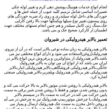
انجام انواع خدمات هونینگ،پوشش دهی کرم و تغییر لوله جکی
تعمیرات اساسی شامل ترمیم کلیه عیوب از جمله خش ها و
خوردگی های داخل لوله سیلندری و روی راد.ضربه خوردگی های
روی پیستون.تغییر نوع سیلها وپکینگها جهت بالا رفتن کارایی
جک،سنگ زنی کامل سیلندر و هم چنین انجام تستهای مختلف جهت
اطمینان از کارکرد صحیح جک و..می باشد.
تعمیر بالابر هیدرولیکی در شیروان
بالابر هیدرولیکی به زبان ساده نوعی بالابر است که در آن از نیروی
هیدرولیک(روغن)استفاده می شود و دارای انواع مختلفی نیز می
باشد.بالابر هیدرولیک از متداولترین و پرفروش ترین انواع بالابر در
ایران می باشد که از انواع آن می توان به بالابر هیدرولیک
خانگی،بالابر هیدرولیکی فروشگاهی،بالابر هیدرولیکی انبار،بالابر
هیدرولیکی نفر بر،بالابر هیدرولیک ویلچربر،بالابر هیدرولیکی صنعتی
اشاره کرد.
بالابر هیدرولیکی با روشن شدن موتور بالابر به بالا حرکت می کند و
بدون روشن شدن موتور و فقط با روشن شدن شیر برقی به سمت
پایین حرکت می کند.در حرکت به سمت بالا در سیستم بالابر
هیدرولیک،با چرخش موتور،پمپ هیدرولیک نیز به چرخش در می آید
و روغن داخل مخزن به سمت جک هیدرولیک ارسال و پمپاز می
کند.با بالا رفتن جک هیدورلیک بالابر های هیدرولیک نیز به حرکت در