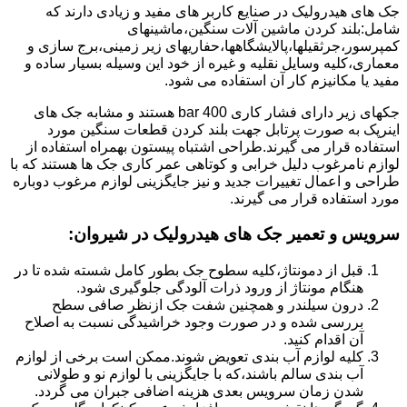
جک های هیدرولیک در صنایع کاربر های مفید و زیادی دارند که
شامل:بلند کردن ماشین آلات سنگین،ماشینهای
کمپرسور،جرثقیلها،پالایشگاهها،حفاریهای زیر زمینی،برج سازی و
معماری،کلیه وسایل نقلیه و غیره از خود این وسیله بسیار ساده و
مفید یا مکانیزم کار آن استفاده می شود.
جکهای زیر دارای فشار کاری 400 bar هستند و مشابه جک های
اینرپک به صورت پرتابل جهت بلند کردن قطعات سنگین مورد
استفاده قرار می گیرند.طراحی اشتباه پیستون بهمراه استفاده از
لوازم نامرغوب دلیل خرابی و کوتاهی عمر کاری جک ها هستند که با
طراحی و اعمال تغییرات جدید و نیز جایگزینی لوازم مرغوب دوباره
مورد استفاده قرار می گیرند.
سرویس و تعمیر جک های هیدرولیک در شیروان
:
قبل از دمونتاژ،کلیه سطوح جک بطور کامل شسته شده تا در
هنگام مونتاژ از ورود ذرات آلودگی جلوگیری شود.
درون سیلندر و همچنین شفت جک ازنظر صافی سطح
بررسی شده و در صورت وجود خراشیدگی نسبت به اصلاح
آن اقدام کنید.
کلیه لوازم آب بندی تعویض شوند.ممکن است برخی از لوازم
آب بندی سالم باشند،که با جایگزینی با لوازم نو و طولانی
شدن زمان سرویس بعدی هزینه اضافی جبران می گردد.