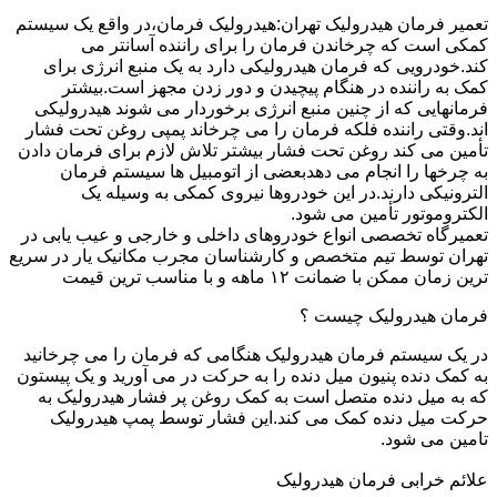
تعمیر فرمان هیدرولیک تهران:هیدرولیک فرمان،در واقع یک سیستم
کمکی است که چرخاندن فرمان را برای راننده آسانتر می
کند.خودرویی که فرمان هیدرولیکی دارد به یک منبع انرژی برای
کمک به راننده در هنگام پیچیدن و دور زدن مجهز است.بیشتر
فرمانهایی که از چنین منبع انرژی برخوردار می شوند هیدرولیکی
اند.وقتی راننده فلکه فرمان را می چرخاند پمپی روغن تحت فشار
تأمین می کند روغن تحت فشار بیشتر تلاش لازم برای فرمان دادن
به چرخها را انجام می دهدبعضی از اتومبیل ها سیستم فرمان
الترونیکی دارند.در این خودروها نیروی کمکی به وسیله یک
الکتروموتور تأمین می شود.
تعمیرگاه تخصصی انواع خودروهای داخلی و خارجی و عیب یابی در
تهران توسط تیم متخصص و کارشناسان مجرب مکانیک یار در سریع
ترین زمان ممکن با ضمانت ۱۲ ماهه و با مناسب ترین قیمت
فرمان هیدرولیک چیست ؟
در یک سیستم فرمان هیدرولیک هنگامی که فرمان را می چرخانید
به کمک دنده پنیون میل دنده را به حرکت در می آورید و یک پیستون
که به میل دنده متصل است به کمک روغن پر فشار هیدرولیک به
حرکت میل دنده کمک می کند.این فشار توسط پمپ هیدرولیک
تامین می شود.
علائم خرابی فرمان هیدرولیک