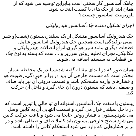
چاهک آسانسور کار سختی است،بنابراین توصیه می شود که از
همان ابتدا از جک های با کیفیت انتخاب شود.
پاوریونیت آسانسور چیست؟
اجزای تشکیل دهنده جک آسانسور هیدرولیکی
جک هیدرولیک آسانسور متشکل از یک سیلندر،پیستون (شفت)و شیر
ایمنی ترکیدگی است.همچنین جک هیدرولیک آسانسور شامل
قطعات دیگری مانند شیر هواگیری،انواع اتصالات هیدرولیکی و
مکانیکی،مجرای تخلیه روغن سرریز و …است که بسته به نوع جک
این قطعات به سیستم اضافه می شوند.
همان طور که در ابتدای مقاله گفته شد،سیلندر یک محفظه بسیار
محکم است که قسمت خارجی آن باید در برابر خوردگی،رطوبت هوا
و فشارهای وارده متسحکم باشد و قسمت درونی آن نیز باید صاف
و صیقلی باشد که پیستون درون آن جای گیرد و داخل آن حرکت
کند.
پیستون یا شفت جک آسانسور،استوانه ای تو خالی یا تورپر است که
در داخل سیلندر قرار می گیرد و قسمت انتهایی آن به کابین وصل
می شود.پیستون با فشار روغن جابجا می شود و باعث حرکت کابین
می شود.سطح خارجی پیستون باید کاملا صاف و صیقلی باشد و در
برابر فشارهایی که وارد می شود استحکام کافی را داشته باشد.