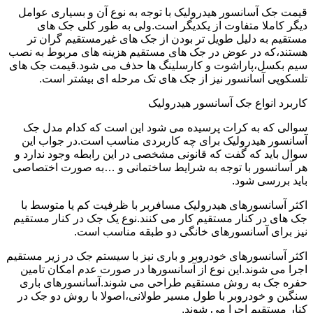
قیمت جک آسانسور هیدرولیک با توجه به نوع آن و بسیاری عوامل
دیگر کاملا متفاوت از یکدیگر است.ولی به طور کلی جک های
مستقیم به دلیل طویل تر بودن از جک های غیرمستقیم گران تر
هستند،که در عوض در جک های مستقیم هزینه های مربوط به نصب
سیم بکسل،پاراشوت و کارسلینگ ها حذف می شود.قیمت جک های
تلسکوپی آسانسور نیز از جک های تک مرحله ای بیشتر است.
کاربرد انواع جک آسانسور هیدرولیک
سوالی که به کرات پرسیده می شود این است که کدام مدل جک
آسانسور هیدرولیک برای چه کاربردی مناسب است.در جواب این
سوال باید که گفت که قانونی مشخصی در این رابطه وجود ندارد و
هر آسانسور با توجه به شرایط ساختمانی و …به صورت اختصاصی
باید بررسی شود.
اکثر آسانسورهای هیدرولیک مسافربر با ظرفیت کم یا متوسط با
جک های در کنار مستقیم کار می کنند.نوع یک جک در کنار مستقیم
نیز برای آسانسورهای خانگی دو طبقه مناسب است.
اکثر آسانسورهای خودروبر و باری نیز با سیستم جک در زیر مستقیم
اجرا می شوند.این نوع از آسانسورها در صورت عدم امکان تامین
حفره جک به روش مستقیم طراحی می شوند.آسانسورهای باری
سنگین و خودروبر با طول مسیر طولانی،اصولا با روش دو جک در
کنار مستقیم اجرا می شوند.