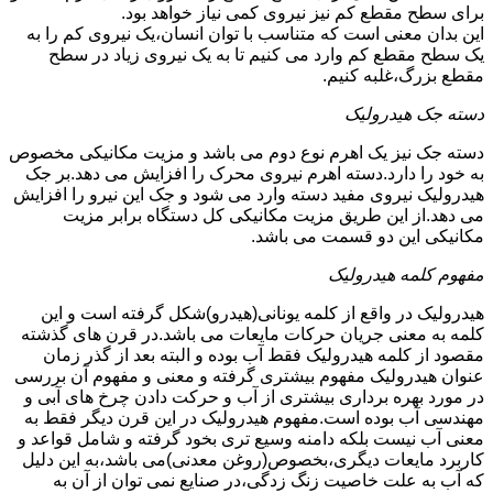
برای سطح مقطع کم نیز نیروی کمی نیاز خواهد بود.
این بدان معنی است که متناسب با توان انسان،یک نیروی کم را به
یک سطح مقطع کم وارد می کنیم تا به یک نیروی زیاد در سطح
مقطع بزرگ،غلبه کنیم.
دسته جک هیدرولیک
دسته جک نیز یک اهرم نوع دوم می باشد و مزیت مکانیکی مخصوص
به خود را دارد.دسته اهرم نیروی محرک را افزایش می دهد.بر جک
هیدرولیک نیروی مفید دسته وارد می شود و جک این نیرو را افزایش
می دهد.از این طریق مزیت مکانیکی کل دستگاه برابر مزیت
مکانیکی این دو قسمت می باشد.
مفهوم کلمه هیدرولیک
هیدرولیک در واقع از کلمه یونانی(هیدرو)شکل گرفته است و این
کلمه به معنی جریان حرکات مایعات می باشد.در قرن های گذشته
مقصود از کلمه هیدرولیک فقط آب بوده و البته بعد از گذر زمان
عنوان هیدرولیک مفهوم بیشتری گرفته و معنی و مفهوم آن بررسی
در مورد بهره برداری بیشتری از آب و حرکت دادن چرخ های آبی و
مهندسی آب بوده است.مفهوم هیدرولیک در این قرن دیگر فقط به
معنی آب نیست بلکه دامنه وسیع تری بخود گرفته و شامل قواعد و
کاربرد مایعات دیگری،بخصوص(روغن معدنی)می باشد،به این دلیل
که آب به علت خاصیت زنگ زدگی،در صنایع نمی توان از آن به