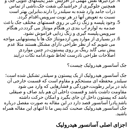
گردگیرها نقش مهمی در افزایش عمر پکینکهای گلویی جک و
همچنین جلوگیری از خراشیدگی شفت جک،ناشی از تماس
ذرات جامد وارد شده به سیلندر را دارند،بنابراین بهتر است
نسبت به تعویض آنها در هر نوبت سرویس،اقدام گردد.
وجود پلیسه و زنگ زدگی بر روی قسمتهای مختلف جک باعث
صدمه به لوازم آب بندی در هنگام مونتاژ می گردد.در هنگام
سرویس،پلیسه گیری و زنگ زدایی فراموش نشود.
در بسیاری از موارد پس ازدمونتاژ جک ها با پیستونهایی مواجه
می شویم که از نظر طراحی دارای مشکل هستند مثلا عدم
پیش بینی گاید رینگ بر روی پیستون،در چنین مواردی
اصلاحات طراحی نادرست لحاظ شود.ادامه نکات درآیند
جک آسانسور هیدرولیک چیست؟
جک آسانسور هیدرولیک از یک پیستون و سیلندر تشکیل شده است؛
سیلندر محفظه ای مستحکم و مقاوم است که قسمت خارجی آن
باید در برابر رطوبت،خوردگی و فشارهایی که وارد می شود
مقاومت داشت باشد و قسمت داخلی آن هم باید صاف و صیقلی
باشد که پیستون داخل آن جای بگیرد و امکان حرکت داشته
باشد.پادرا آسانسور قصد دارد در این مقاله به صورت مفصل درباره
جک آسانسور هیدرولیک صحبت کند،پس ما تا انتهای این مقاله همراه
باشید.
اجزای اصلی آسانسور هیدرولیک