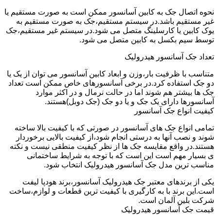
نحوه اتصال جک به کابین آسانسور ممکن است به صورت مستقیم یا
غیر مستقیم باشد.در سیستم مستقیم،جک به صورت مستقیم به
یوک کابین یا کارسلینگ متصل می شود.در سیستم غیر مستقیم،جک
توسط سیم بکسل به کابین متصل می شود.
تعداد جک آسانسور هیدرولیک
متناسب با ظرفیت بار،وزن و ابعاد کابین آسانسور می توان از یک یا
دو جک استفاده کرد.در برخی آسانسورهای خاص ممکن است تعداد
جک ها بیشتر هم شوند اما در حالت نرمال و در اکثر موارد
آسانسورها دارای یک جک و یا دو جک (جک دوبل)هستند.
کیفیت انواع جک آسانسور
تمامی انواع جک های آسانسور در صورتی که با کیفیت بالا ساخته
شوند و نصب آنها به درستی انجام شود،از کیفیت بالایی برخوردار
هستند.در واقع مقایسه جک ها از نظر کیفیت منطقی نیست و نکته
ی بسیار مهم است این است که با توجه به شرایط ساختمانی
مناسب ترین مدل جک آسانسور هیدرولیک انتخاب شود.
یکی از برندهای معتبر جک هیدرولیک آسانسور،برند هودپا لیفت
است.این برند با به کارگیری با کیفیت ترین قطعات و لوازم،ساخت
شرکت بلین آلمان است.
قیمت جک آسانسور هیدرولیک