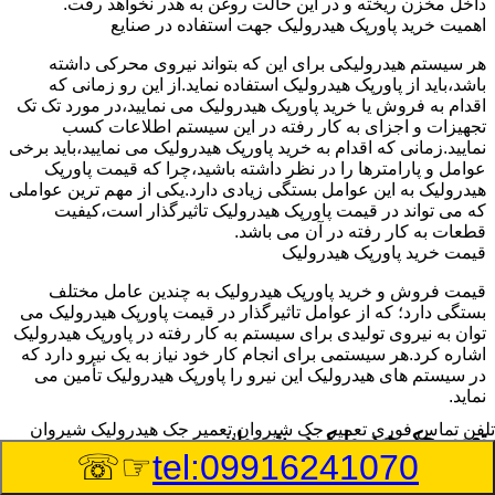
داخل مخزن ریخته و در این حالت روغن به هدر نخواهد رفت.
اهمیت خرید پاورپک هیدرولیک جهت استفاده در صنایع
هر سیستم هیدرولیکی برای این که بتواند نیروی محرکی داشته
باشد،باید از پاورپک هیدرولیک استفاده نماید.از این رو زمانی که
اقدام به فروش یا خرید پاورپک هیدرولیک می نمایید،در مورد تک تک
تجهیزات و اجزای به کار رفته در این سیستم اطلاعات کسب
نمایید.زمانی که اقدام به خرید پاورپک هیدرولیک می نمایید،باید برخی
عوامل و پارامترها را در نظر داشته باشید،چرا که قیمت پاورپک
هیدرولیک به این عوامل بستگی زیادی دارد.یکی از مهم ترین عواملی
که می تواند در قیمت پاورپک هیدرولیک تاثیرگذار است،کیفیت
قطعات به کار رفته در آن می باشد.
قیمت خرید پاورپک هیدرولیک
قیمت فروش و خرید پاورپک هیدرولیک به چندین عامل مختلف
بستگی دارد؛ که از عوامل تاثیرگذار در قیمت پاورپک هیدرولیک می
توان به نیروی تولیدی برای سیستم به کار رفته در پاورپک هیدرولیک
اشاره کرد.هر سیستمی برای انجام کار خود نیاز به یک نیرو دارد که
در سیستم های هیدرولیک این نیرو را پاورپک هیدرولیک تأمین می
نماید.
تلفن تماس فوری
تعمیر جک شیروان,تعمیر جک هیدرولیک شیروان
تعمیر جک هیدرولیک در شیروان
☞☏
tel:09916241070
وسیله‎ای که با عملکرد خود موجب بلند شدن اهرم و یا وزن سنگین