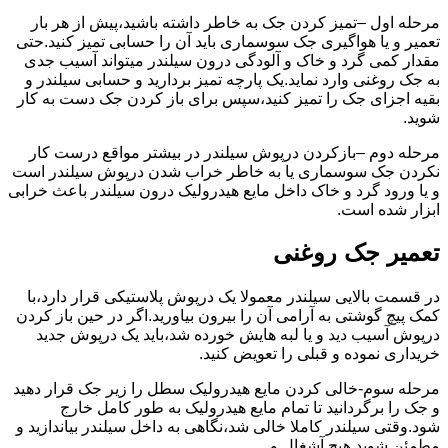
مرحله اول –تمیز کردن جک به خاطر داشته باشید،پیش از هر بار
تعمیر و یا هواگیری جک سوسماری باید آن را حسابی تمیز کنید.حتی
مقدار کمی گرد و خاک و آلودگی درون سیلندر میتواند آسیب جدی
به جک روغنی وارد نماید.یک پارچه تمیز بردارید و حسابی سیلندر و
بقیه اجزای جک را تمیز کنید،سپس برای باز کردن جک دست به کار
شوید.
مرحله دوم –بازکردن درپوش سیلندر در بیشتر مواقع درست کار
نکردن جک سوسماری یا به خاطر خراب شدن درپوش سیلندر است
و یا ورود گرد و خاک داخل مایع هیدرولیک درون سیلندر باعث خرابی
ابزار شده است.
تعمیر جک روغنی
در قسمت بالایی سیلندر معمولا یک درپوش پلاستیکی قرار دارد،با
کمک پیچ گوشتی به آرامی آن را بیرون بیاورید.اگر در حین باز کردن
درپوش آسیب دید و یا لبه هایش خورده شد،باید یک درپوش جدید
خریداری نموده و قبلی را تعویض کنید.
مرحله سوم-خالی کردن مایع هیدرولیک سطل را زیر جک قرار دهید
و جک را برگردانید تا تمام مایع هیدرولیک به طور کامل خارج
شود.وقتی سیلندر کاملا خالی شد،نگاهی به داخل سیلندر بیاندازید و
مطمئن شوید هیچ آشغال و