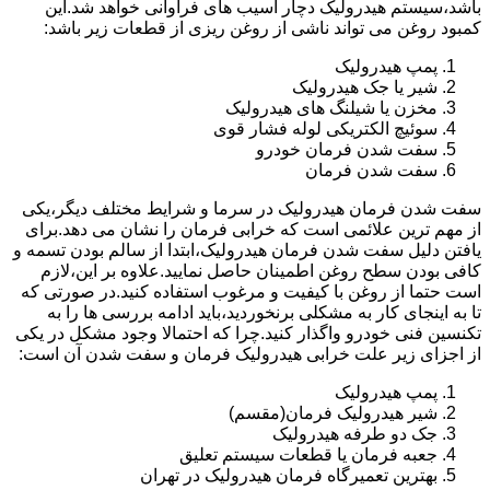
باشد،سیستم هیدرولیک دچار آسیب های فراوانی خواهد شد.این
کمبود روغن می تواند ناشی از روغن ریزی از قطعات زیر باشد:
پمپ هیدرولیک
شیر یا جک هیدرولیک
مخزن یا شیلنگ های هیدرولیک
سوئیچ الکتریکی لوله فشار قوی
سفت شدن فرمان خودرو
سفت شدن فرمان
سفت شدن فرمان هیدرولیک در سرما و شرایط مختلف دیگر،یکی
از مهم ترین علائمی است که خرابی فرمان را نشان می دهد.برای
یافتن دلیل سفت شدن فرمان هیدرولیک،ابتدا از سالم بودن تسمه و
کافی بودن سطح روغن اطمینان حاصل نمایید.علاوه بر این،لازم
است حتما از روغن با کیفیت و مرغوب استفاده کنید.در صورتی که
تا به اینجای کار به مشکلی برنخوردید،باید ادامه بررسی ها را به
تکنسین فنی خودرو واگذار کنید.چرا که احتمالا وجود مشکل در یکی
از اجزای زیر علت خرابی هیدرولیک فرمان و سفت شدن آن است:
پمپ هیدرولیک
شیر هیدرولیک فرمان(مقسم)
جک دو طرفه هیدرولیک
جعبه فرمان یا قطعات سیستم تعلیق
بهترین تعمیرگاه فرمان هیدرولیک در تهران