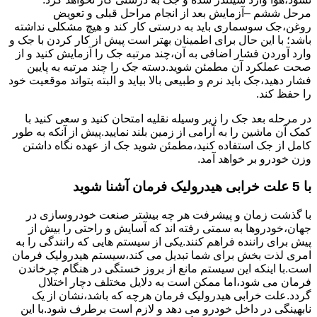
مرحل ششم –آزمایش بعد از انجام مراحل قبلی و تعویض
روغن،جک سوسماری باید به درستی کار کند و هیچ مشکلی نداشته
باشد؛ با این حال برای اطمینان بهتر است پیش از کار کردن با جک و
وارد آوردن فشار اضافی به آن،چند مرتبه جک را آزمایش کنید و از
صحت عملکرد آن مطمئن شوید.دسته جک را چند مرتبه به پایین
فشار دهید،جک باید نرم و طبیعی بالا بیاید و البته بتواند موقعیت خود
را حفظ کند.
در مرحله بعد جک را زیر وسیله نقلیه امتحان کنید و سعی کنید با
کمک آن ماشین را به آرامی از زمین بلند نمایید.پیش از آنکه به طور
کامل از جک استفاده کنید،مطمئن شوید جک از عهده نگاه داشتن
وزن خودرو بر خواهد آمد.
با 5 علت خرابی هیدرولیک فرمان آشنا شوید
با گذشت زمان و پیشرفت هر چه بیشتر صنعت خودروسازی در
جهان،خودروها به سمتی رفته اند که آسایش و راحتی را بیش از
پیش برای راننده فراهم کنند.یکی از سیستم هایی که رانندگی را به
امری لذت بخش برای شما تبدیل می کند،سیستم هیدرولیک فرمان
است.با اینکه این سیستم مانع از بروز خستگی در هنگام چرخاندن
فرمان می شود،اما ممکن است به دلایل مختلف دچار اختلال
گردد.علت خرابی هیدرولیک فرمان هرچه که باشد،نشان از یک
نابهینگی در داخل خودرو می دهد و لازم است برطرف شود.با این