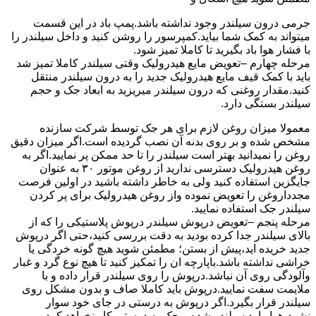
جرمی درون سیلندر وجود نداشته باشد.پمپ باد در این قسمت
میتواند به کمک شما بیاید.کمپرسور را روشن کنید و داخل سیلندر را
با فشار هوا باد بگیرید تا کاملا تمیز شود.
مرحله چهارم –تعویض مایع هیدرولیک وقتی سیلندر کاملا تمیز شد
باید با کمک قیف مایع هیدرولیک جدید را به درون سیلندر منتقل
کنید.مقدار روغنی که درون سیلندر میریزید به ابعاد جک و حجم
سیلندر بستگی دارد.
معمولا میزان روغن لازم برای هر جک توسط شرکت سازنده
مشخص شده و بر روی بدنه آن نصب گردیده است.اگر میزان دقیق
روغن را نمیدانید بهتر است سیلندر را تا حد ممکن پر نمایید.اگر به
روغن هیدرولیک دسترسی ندارید از روغن موتور ۳۰ به عنوان
جایگزین استفاده کنید ولی به خاطر داشته باشید در اولین فرصت
مجدداروغن را تعویض نموده واز روغن هیدرولیک برای پر کردن
سیلندر جک استفاده نمایید.
مرحله پنجم –تعویض درپوش سیلندر درپوش پلاستیکی را که از
بالای سیلندر جدا کرده بودید به دقت بررسی کنید،حتی اگر درپوش
جدید خریده اید،پیش از بستن؛ مطمئن شوید هیچ گونه خردگی یا
خراشی نداشته باشد.باپارچه ان را تمکیز کنید تا هیچ نوع گرد و غبار
وآلودگی روی آن نباشد.درپوش را روی سیلندر قرار داده و با
ملایمت سفت نمایید.درپوش باید کاملا صاف و بدون مشکل روی
سیلندر قرار بگیرد.اگر درپوش به درستی در جای خود سوار
نشود،هوا وارد سیلندر شده و جک به درستی کار نخواهد کرد.