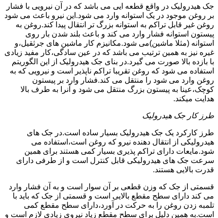
جک هیدرولیک در واقع قطعه ایی می باشد که در آن نیرویی با فشار
بر روغن موجود در یک استوانه وارد می شود.این نیرو باعث می شود
روغن غیر قابل تراکم به استوانه بزرگ تر انتقال پیدا کند.روغن به
پیستون استوانه فشار وارد می کند و باعث بلند شدن بار روی
استوانه (مثلا ماشین)می شود.مکانیزم کار ماشین های جرثقیل،و
غیره نیز به همین ترتیب می باشد که در عین سادگی،کار مفید زیادی
با بازده بالا صورت می گیرد.در بنای جک هیدرولیک از این الگوریتم
استفاده می شود که روغن تقریبا تراکم ناپذیر است و نیرویی که به
روغن وارد می شود را منتقل می کند.فشار وارد بر پیستون
کوچک،عینا به پیستون بزرگ منتقل می شود و آنرا به طرف بالا
هدایت میکند.
طرز کار جک هیدرولیک
طرز کارکرد یک جک هیدرولیک بسیار ساده است.در جک های
هیدرولیکی از انتقال دهنده نیرو که روغن است،استفاده می
شود.مایعات دارای تراکم پذیری بسیار کمی هستند برای همین
سرعت جک های هیدرولیکی قابل کنترل است و از طرفی دارای
قدرت بالایی هستند.
قسمتی از جک که وزن قطعی بر آن سوار است و به آن فشار وارد
می کند دارای سطح مقطع بالایی است و قسمتی از جک که باید با
تلمبه زدن روغن را به حرکت در آورد،دارای سطح مقطع کمی
است.به همین دلیل برای سطح مقطع زیاد نیروی زیادی لازم است و