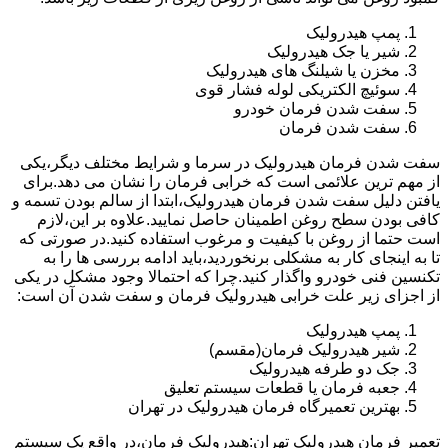
پمپ هیدرولیک
شیر یا جک هیدرولیک
مخزن یا شیلنگ های هیدرولیک
سوئیچ الکتریکی لوله فشار قوی
سفت شدن فرمان خودرو
سفت شدن فرمان
سفت شدن فرمان هیدرولیک در سرما و شرایط مختلف دیگر،یکی
از مهم ترین علائمی است که خرابی فرمان را نشان می دهد.برای
یافتن دلیل سفت شدن فرمان هیدرولیک،ابتدا از سالم بودن تسمه و
کافی بودن سطح روغن اطمینان حاصل نمایید.علاوه بر این،لازم
است حتما از روغن با کیفیت و مرغوب استفاده کنید.در صورتی که
تا به اینجای کار به مشکلی برنخوردید،باید ادامه بررسی ها را به
تکنسین فنی خودرو واگذار کنید.چرا که احتمالا وجود مشکل در یکی
از اجزای زیر علت خرابی هیدرولیک فرمان و سفت شدن آن است:
پمپ هیدرولیک
شیر هیدرولیک فرمان(مقسم)
جک دو طرفه هیدرولیک
جعبه فرمان یا قطعات سیستم تعلیق
بهترین تعمیرگاه فرمان هیدرولیک در تهران
تعمیر فرمان هیدرولیک تهران:هیدرولیک فرمان،در واقع یک سیستم