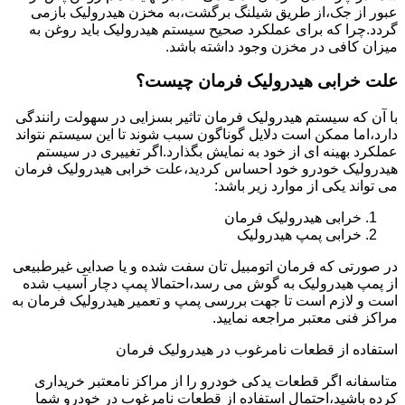
عبور از جک،از طریق شیلنگ برگشت،به مخزن هیدرولیک بازمی
گردد.چرا که برای عملکرد صحیح سیستم هیدرولیک باید روغن به
میزان کافی در مخزن وجود داشته باشد.
علت خرابی هیدرولیک فرمان چیست؟
با آن که سیستم هیدرولیک فرمان تاثیر بسزایی در سهولت رانندگی
دارد،اما ممکن است دلایل گوناگون سبب شوند تا این سیستم نتواند
عملکرد بهینه ای از خود به نمایش بگذارد.اگر تغییری در سیستم
هیدرولیک خودرو خود احساس کردید،علت خرابی هیدرولیک فرمان
می تواند یکی از موارد زیر باشد:
خرابی هیدرولیک فرمان
خرابی پمپ هیدرولیک
در صورتی که فرمان اتومبیل تان سفت شده و یا صدایی غیرطبیعی
از پمپ هیدرولیک به گوش می رسد،احتمالا پمپ دچار آسیب شده
است و لازم است تا جهت بررسی پمپ و تعمیر هیدرولیک فرمان به
مراکز فنی معتبر مراجعه نمایید.
استفاده از قطعات نامرغوب در هیدرولیک فرمان
متاسفانه اگر قطعات یدکی خودرو را از مراکز نامعتبر خریداری
کرده باشید،احتمال استفاده از قطعات نامرغوب در خودرو شما