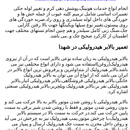
انجام انواع خدمات هونینگ،پوشش دهی کرم و تغییر لوله جکی
تعمیرات اساسی شامل ترمیم کلیه عیوب از جمله خش ها و
خوردگی های داخل لوله سیلندری و روی راد.ضربه خوردگی های
روی پیستون.تغییر نوع سیلها وپکینگها جهت بالا رفتن کارایی
جک،سنگ زنی کامل سیلندر و هم چنین انجام تستهای مختلف جهت
اطمینان از کارکرد صحیح جک و..می باشد.
تعمیر بالابر هیدرولیکی در شهدا
بالابر هیدرولیکی به زبان ساده نوعی بالابر است که در آن از نیروی
هیدرولیک(روغن)استفاده می شود و دارای انواع مختلفی نیز می
باشد.بالابر هیدرولیک از متداولترین و پرفروش ترین انواع بالابر در
ایران می باشد که از انواع آن می توان به بالابر هیدرولیک
خانگی،بالابر هیدرولیکی فروشگاهی،بالابر هیدرولیکی انبار،بالابر
هیدرولیکی نفر بر،بالابر هیدرولیک ویلچربر،بالابر هیدرولیکی صنعتی
اشاره کرد.
بالابر هیدرولیکی با روشن شدن موتور بالابر به بالا حرکت می کند و
بدون روشن شدن موتور و فقط با روشن شدن شیر برقی به سمت
پایین حرکت می کند.در حرکت به سمت بالا در سیستم بالابر
هیدرولیک،با چرخش موتور،پمپ هیدرولیک نیز به چرخش در می آید
و روغن داخل مخزن به سمت جک هیدرولیک ارسال و پمپاز می
کند.با بالا رفتن جک هیدورلیک بالابر های هیدرولیک نیز به حرکت در