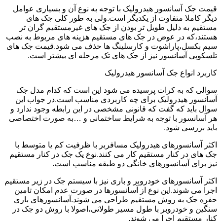
قیمت جک آسانسور هیدرولیک با توجه به نوع آن و بسیاری عوامل
دیگر کاملا متفاوت از یکدیگر است.ولی به طور کلی جک های
مستقیم به دلیل طویل تر بودن از جک های غیرمستقیم گران تر
هستند،که در عوض در جک های مستقیم هزینه های مربوط به نصب
سیم بکسل،پاراشوت و کارسلینگ ها حذف می شود.قیمت جک های
تلسکوپی آسانسور نیز از جک های تک مرحله ای بیشتر است.
کاربرد انواع جک آسانسور هیدرولیک
سوالی که به کرات پرسیده می شود این است که کدام مدل جک
آسانسور هیدرولیک برای چه کاربردی مناسب است.در جواب این
سوال باید که گفت که قانونی مشخصی در این رابطه وجود ندارد و
هر آسانسور با توجه به شرایط ساختمانی و …به صورت اختصاصی
باید بررسی شود.
اکثر آسانسورهای هیدرولیک مسافربر با ظرفیت کم یا متوسط با
جک های در کنار مستقیم کار می کنند.نوع یک جک در کنار مستقیم
نیز برای آسانسورهای خانگی دو طبقه مناسب است.
اکثر آسانسورهای خودروبر و باری نیز با سیستم جک در زیر مستقیم
اجرا می شوند.این نوع از آسانسورها در صورت عدم امکان تامین
حفره جک به روش مستقیم طراحی می شوند.آسانسورهای باری
سنگین و خودروبر با طول مسیر طولانی،اصولا با روش دو جک در
کنار مستقیم اجرا می شوند.