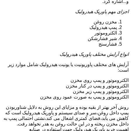
و...اشاره کرد.
اجزای مهم پاورپک هیدرولیک
مخزن روغن
پمپ هیدرولیک
الکتروموتور
شیر فشارشکن
فشارسنج
انواع آرایش مختلف پاورپک هیدرولیک
آرایش های مختلف پاوریونیت یا یونیت هیدرولیک شامل موارد زیر
است:
الکتروموتور و پمپ روی مخزن
الکتروموتور و پمپ در کنار مخزن
الکتروموتور و پمپ زیر مخزن
الکتروموتور و پمپ به صورت عمود روی مخزن
روش آخر بهتر از بقیه بوده و مزایای این روش به دلایل شناوربودن
پمپ داخل روغن،سر و صدای سیستم و پاورپک هیدرولیک است که
کاهش می یابد،فضای کمتری اشغال می کند،نشتی احتمالی پمپ به
داخل مخزن ریخته و در این حالت روغن به هدر نخواهد رفت.
اهمیت خرید پاورپک هیدرولیک جهت استفاده در صنایع