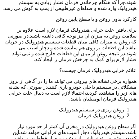
شوند.چرا که هنگام چرخاندن فرمان فشار زیادی به سیستم
هیدرولیک وارد شده و صداهای غیرطبیعی از پمپ به گوش می رسد.
کارکرد بدون روغن و یا سطح پایین روغن
برای یافتن علت خرابی هیدرولیک فرمان لازم است علاوه بر
سلامت روغن به میزان آن نیز توجه کافی داشته باشید.در صورتی
که روغن به میزان کافی میان قطعات سیستم هیدرولیک در جریان
نباشد،این قطعات بر روی هم ساییده شده و دچار آسیب می
شوند.در نتیجه روغن از میان این قطعات خارج شده و نمی تواند
فشار لازم برای کمک به چرخش فرمان را ایجاد کند.
علائم خرابی هیدرولیک فرمان چیست؟
همواره برخی نشانه های بیرونی می توانند ما را در آگاهی از بروز
مشکلاتی در سیستم داخلی خودرو یاری کنند.در صورتی که نشانه
های زیر را مشاهده کردید،احتمالا لازم است به دنبال علت خرابی
هیدرولیک فرمان اتومبیلتان باشید.
روغن ریزی در سیستم هیدرولیک
روغن هیدرولیک فرمان
اگر سطح روغن هیدرولیک در مخزن آن کمتر از حد مورد نیاز
باشد،سیستم هیدرولیک دچار آسیب های فراوانی خواهد شد.این
کمبود روغن می تواند ناشی از روغن ریزی از قطعات زیر باشد: