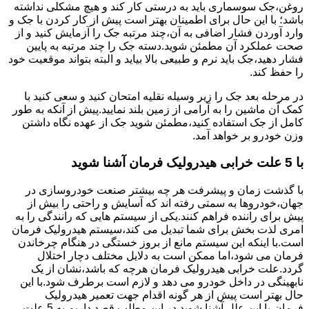
روغن،جک سوسماری باید به درستی کار کند و هیچ مشکلی نداشته
باشد؛ با این حال برای اطمینان بهتر است پیش از کار کردن با جک و
وارد آوردن فشار اضافی به آن،چند مرتبه جک را آزمایش کنید و از
صحت عملکرد آن مطمئن شوید.دسته جک را چند مرتبه به پایین
فشار دهید،جک باید نرم و طبیعی بالا بیاید و البته بتواند موقعیت خود
را حفظ کند.
در مرحله بعد جک را زیر وسیله نقلیه امتحان کنید و سعی کنید با
کمک آن ماشین را به آرامی از زمین بلند نمایید.پیش از آنکه به طور
کامل از جک استفاده کنید،مطمئن شوید جک از عهده نگاه داشتن
وزن خودرو بر خواهد آمد.
با 5 علت خرابی هیدرولیک فرمان آشنا شوید
با گذشت زمان و پیشرفت هر چه بیشتر صنعت خودروسازی در
جهان،خودروها به سمتی رفته اند که آسایش و راحتی را بیش از
پیش برای راننده فراهم کنند.یکی از سیستم هایی که رانندگی را به
امری لذت بخش برای شما تبدیل می کند،سیستم هیدرولیک فرمان
است.با اینکه این سیستم مانع از بروز خستگی در هنگام چرخاندن
فرمان می شود،اما ممکن است به دلایل مختلف دچار اختلال
گردد.علت خرابی هیدرولیک فرمان هرچه که باشد،نشان از یک
نابهینگی در داخل خودرو می دهد و لازم است برطرف شود.با این
حال بهتر است پیش از هر گونه اقدام جهت تعمیر هیدرولیک
فرمان،با این علل آشنا شوید.در این مطلب قصد داریم به 5 علت