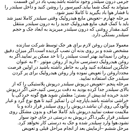
جرمی درون سیلندر وجود نداشته باشد.پمپ باد در این قسمت
میتواند به کمک شما بیاید.کمپرسور را روشن کنید و داخل سیلندر را
با فشار هوا باد بگیرید تا کاملا تمیز شود.
مرحله چهارم –تعویض مایع هیدرولیک وقتی سیلندر کاملا تمیز شد
باید با کمک قیف مایع هیدرولیک جدید را به درون سیلندر منتقل
کنید.مقدار روغنی که درون سیلندر میریزید به ابعاد جک و حجم
سیلندر بستگی دارد.
معمولا میزان روغن لازم برای هر جک توسط شرکت سازنده
مشخص شده و بر روی بدنه آن نصب گردیده است.اگر میزان دقیق
روغن را نمیدانید بهتر است سیلندر را تا حد ممکن پر نمایید.اگر به
روغن هیدرولیک دسترسی ندارید از روغن موتور ۳۰ به عنوان
جایگزین استفاده کنید ولی به خاطر داشته باشید در اولین فرصت
مجدداروغن را تعویض نموده واز روغن هیدرولیک برای پر کردن
سیلندر جک استفاده نمایید.
مرحله پنجم –تعویض درپوش سیلندر درپوش پلاستیکی را که از
بالای سیلندر جدا کرده بودید به دقت بررسی کنید،حتی اگر درپوش
جدید خریده اید،پیش از بستن؛ مطمئن شوید هیچ گونه خردگی یا
خراشی نداشته باشد.باپارچه ان را تمکیز کنید تا هیچ نوع گرد و غبار
وآلودگی روی آن نباشد.درپوش را روی سیلندر قرار داده و با
ملایمت سفت نمایید.درپوش باید کاملا صاف و بدون مشکل روی
سیلندر قرار بگیرد.اگر درپوش به درستی در جای خود سوار
نشود،هوا وارد سیلندر شده و جک به درستی کار نخواهد کرد.
مرحل ششم –آزمایش بعد از انجام مراحل قبلی و تعویض