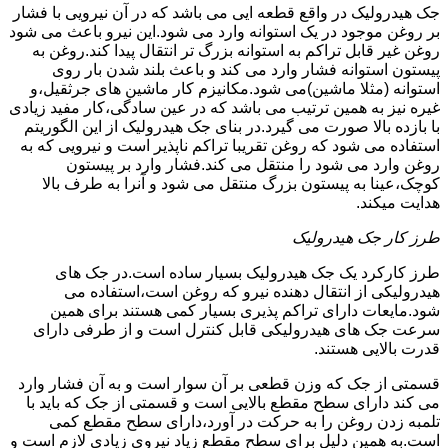
جک هیدرولیک در واقع قطعه ایی می باشد که در آن نیرویی با فشار
بر روغن موجود در یک استوانه وارد می شود.این نیرو باعث می شود
روغن غیر قابل تراکم به استوانه بزرگ تر انتقال پیدا کند.روغن به
پیستون استوانه فشار وارد می کند و باعث بلند شدن بار روی
استوانه (مثلا ماشین)می شود.مکانیزم کار ماشین های جرثقیل،و
غیره نیز به همین ترتیب می باشد که در عین سادگی،کار مفید زیادی
با بازده بالا صورت می گیرد.در بنای جک هیدرولیک از این الگوریتم
استفاده می شود که روغن تقریبا تراکم ناپذیر است و نیرویی که به
روغن وارد می شود را منتقل می کند.فشار وارد بر پیستون
کوچک،عینا به پیستون بزرگ منتقل می شود و آنرا به طرف بالا
هدایت میکند.
طرز کار جک هیدرولیک
طرز کارکرد یک جک هیدرولیک بسیار ساده است.در جک های
هیدرولیکی از انتقال دهنده نیرو که روغن است،استفاده می
شود.مایعات دارای تراکم پذیری بسیار کمی هستند برای همین
سرعت جک های هیدرولیکی قابل کنترل است و از طرفی دارای
قدرت بالایی هستند.
قسمتی از جک که وزن قطعی بر آن سوار است و به آن فشار وارد
می کند دارای سطح مقطع بالایی است و قسمتی از جک که باید با
تلمبه زدن روغن را به حرکت در آورد،دارای سطح مقطع کمی
است.به همین دلیل برای سطح مقطع زیاد نیروی زیادی لازم است و