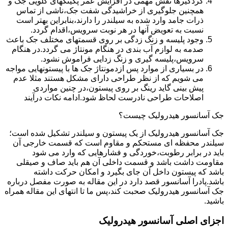
گردگیرها نقش مهمی در افزایش عمر پکینکهای گلویی جک و
همچنین جلوگیری از خراشیدگی شفت جک،ناشی از تماس
ذرات جامد وارد شده به سیلندر را دارند،بنابراین بهتر است
نسبت به تعویض آنها در هر نوبت سرویس،اقدام گردد.
وجود پلیسه و زنگ زدگی بر روی قسمتهای مختلف جک باعث
صدمه به لوازم آب بندی در هنگام مونتاژ می گردد.در هنگام
سرویس،پلیسه گیری و زنگ زدایی فراموش نشود.
در بسیاری از موارد پس ازدمونتاژ جک ها با پیستونهایی مواجه
می شویم که از نظر طراحی دارای مشکل هستند مثلا عدم
پیش بینی گاید رینگ بر روی پیستون،در چنین مواردی
اصلاحات طراحی نادرست لحاظ شود.ادامه نکات درآیند
جک آسانسور هیدرولیک چیست؟
جک آسانسور هیدرولیک از یک پیستون و سیلندر تشکیل شده است؛
سیلندر محفظه ای مستحکم و مقاوم است که قسمت خارجی آن
باید در برابر رطوبت،خوردگی و فشارهایی که وارد می شود
مقاومت داشت باشد و قسمت داخلی آن هم باید صاف و صیقلی
باشد که پیستون داخل آن جای بگیرد و امکان حرکت داشته
باشد.پادرا آسانسور قصد دارد در این مقاله به صورت مفصل درباره
جک آسانسور هیدرولیک صحبت کند،پس ما تا انتهای این مقاله همراه
باشید.
اجزای اصلی آسانسور هیدرولیک