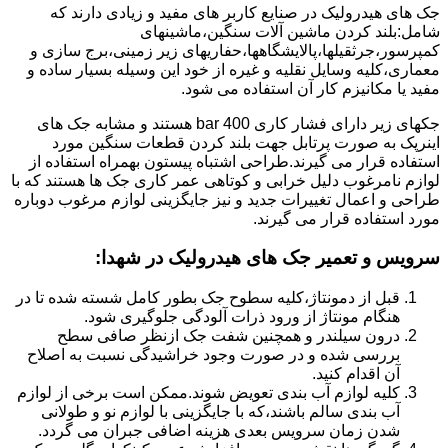
جک های هیدرولیک در صنایع کاربر های مفید و زیادی دارند که
شامل:بلند کردن ماشین آلات سنگین،ماشینهای
کمپرسور،جرثقیلها،پالایشگاهها،حفاریهای زیر زمینی،برج سازی و
معماری،کلیه وسایل نقلیه و غیره از خود این وسیله بسیار ساده و
مفید یا مکانیزم کار آن استفاده می شود.
جکهای زیر دارای فشار کاری 400 bar هستند و مشابه جک های
اینرپک به صورت پرتابل جهت بلند کردن قطعات سنگین مورد
استفاده قرار می گیرند.طراحی اشتباه پیستون بهمراه استفاده از
لوازم نامرغوب دلیل خرابی و کوتاهی عمر کاری جک ها هستند که با
طراحی و اعمال تغییرات جدید و نیز جایگزینی لوازم مرغوب دوباره
مورد استفاده قرار می گیرند.
سرویس و تعمیر جک های هیدرولیک در شهدا
:
قبل از دمونتاژ،کلیه سطوح جک بطور کامل شسته شده تا در
هنگام مونتاژ از ورود ذرات آلودگی جلوگیری شود.
درون سیلندر و همچنین شفت جک ازنظر صافی سطح
بررسی شده و در صورت وجود خراشیدگی نسبت به اصلاح
آن اقدام کنید.
کلیه لوازم آب بندی تعویض شوند.ممکن است برخی از لوازم
آب بندی سالم باشند،که با جایگزینی با لوازم نو و طولانی
شدن زمان سرویس بعدی هزینه اضافی جبران می گردد.