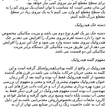
برای سطح مقطع کم نیز نیروی کمی نیاز خواهد بود.
این بدان معنی است که متناسب با توان انسان،یک نیروی کم را به
یک سطح مقطع کم وارد می کنیم تا به یک نیروی زیاد در سطح
مقطع بزرگ،غلبه کنیم.
دسته جک هیدرولیک
دسته جک نیز یک اهرم نوع دوم می باشد و مزیت مکانیکی مخصوص
به خود را دارد.دسته اهرم نیروی محرک را افزایش می دهد.بر جک
هیدرولیک نیروی مفید دسته وارد می شود و جک این نیرو را افزایش
می دهد.از این طریق مزیت مکانیکی کل دستگاه برابر مزیت
مکانیکی این دو قسمت می باشد.
مفهوم کلمه هیدرولیک
هیدرولیک در واقع از کلمه یونانی(هیدرو)شکل گرفته است و این
کلمه به معنی جریان حرکات مایعات می باشد.در قرن های گذشته
مقصود از کلمه هیدرولیک فقط آب بوده و البته بعد از گذر زمان
عنوان هیدرولیک مفهوم بیشتری گرفته و معنی و مفهوم آن بررسی
در مورد بهره برداری بیشتری از آب و حرکت دادن چرخ های آبی و
مهندسی آب بوده است.مفهوم هیدرولیک در این قرن دیگر فقط به
معنی آب نیست بلکه دامنه وسیع تری بخود گرفته و شامل قواعد و
کاربرد مایعات دیگری،بخصوص(روغن معدنی)می باشد،به این دلیل
که آب به علت خاصیت زنگ زدگی،در صنایع نمی توان از آن به