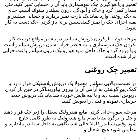
تعمیر و یا هواگیری جک سوسماری باید آن را حسابی تمیز کنید.حتی
مقدار کمی گرد و خاک و آلودگی درون سیلندر میتواند آسیب جدی
به جک روغنی وارد نماید.یک پارچه تمیز بردارید و حسابی سیلندر و
بقیه اجزای جک را تمیز کنید،سپس برای باز کردن جک دست به کار
شوید.
مرحله دوم –بازکردن درپوش سیلندر در بیشتر مواقع درست کار
نکردن جک سوسماری یا به خاطر خراب شدن درپوش سیلندر است
و یا ورود گرد و خاک داخل مایع هیدرولیک درون سیلندر باعث خرابی
ابزار شده است.
تعمیر جک روغنی
در قسمت بالایی سیلندر معمولا یک درپوش پلاستیکی قرار دارد،با
کمک پیچ گوشتی به آرامی آن را بیرون بیاورید.اگر در حین باز کردن
درپوش آسیب دید و یا لبه هایش خورده شد،باید یک درپوش جدید
خریداری نموده و قبلی را تعویض کنید.
مرحله سوم-خالی کردن مایع هیدرولیک سطل را زیر جک قرار دهید
و جک را برگردانید تا تمام مایع هیدرولیک به طور کامل خارج
شود.وقتی سیلندر کاملا خالی شد،نگاهی به داخل سیلندر بیاندازید و
مطمئن شوید هیچ آشغال و