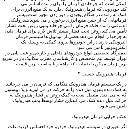
کمکی است که چرخاندن فرمان را برای راننده آسانتر می
کند.خودرویی که فرمان هیدرولیکی دارد به یک منبع انرژی برای
کمک به راننده در هنگام پیچیدن و دور زدن مجهز است.بیشتر
فرمانهایی که از چنین منبع انرژی برخوردار می شوند هیدرولیکی
اند.وقتی راننده فلکه فرمان را می چرخاند پمپی روغن تحت فشار
تأمین می کند روغن تحت فشار بیشتر تلاش لازم برای فرمان دادن
به چرخها را انجام می دهدبعضی از اتومبیل ها سیستم فرمان
الترونیکی دارند.در این خودروها نیروی کمکی به وسیله یک
الکتروموتور تأمین می شود.
تعمیرگاه تخصصی انواع خودروهای داخلی و خارجی و عیب یابی در
تهران توسط تیم متخصص و کارشناسان مجرب مکانیک یار در سریع
ترین زمان ممکن با ضمانت ۱۲ ماهه و با مناسب ترین قیمت
فرمان هیدرولیک چیست ؟
در یک سیستم فرمان هیدرولیک هنگامی که فرمان را می چرخانید
به کمک دنده پنیون میل دنده را به حرکت در می آورید و یک پیستون
که به میل دنده متصل است به کمک روغن پر فشار هیدرولیک به
حرکت میل دنده کمک می کند.این فشار توسط پمپ هیدرولیک
تامین می شود.
علائم خرابی فرمان هیدرولیک
اگر تغییری در سیستم هیدرولیک خودرو خود احساس کردید،علت