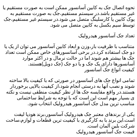
نحوه اتصال جک به کابین آسانسور ممکن است به صورت مستقیم یا
غیر مستقیم باشد.در سیستم مستقیم،جک به صورت مستقیم به
یوک کابین یا کارسلینگ متصل می شود.در سیستم غیر مستقیم،جک
توسط سیم بکسل به کابین متصل می شود.
تعداد جک آسانسور هیدرولیک
متناسب با ظرفیت بار،وزن و ابعاد کابین آسانسور می توان از یک یا
دو جک استفاده کرد.در برخی آسانسورهای خاص ممکن است تعداد
جک ها بیشتر هم شوند اما در حالت نرمال و در اکثر موارد
آسانسورها دارای یک جک و یا دو جک (جک دوبل)هستند.
کیفیت انواع جک آسانسور
تمامی انواع جک های آسانسور در صورتی که با کیفیت بالا ساخته
شوند و نصب آنها به درستی انجام شود،از کیفیت بالایی برخوردار
هستند.در واقع مقایسه جک ها از نظر کیفیت منطقی نیست و نکته
ی بسیار مهم است این است که با توجه به شرایط ساختمانی
مناسب ترین مدل جک آسانسور هیدرولیک انتخاب شود.
یکی از برندهای معتبر جک هیدرولیک آسانسور،برند هودپا لیفت
است.این برند با به کارگیری با کیفیت ترین قطعات و لوازم،ساخت
شرکت بلین آلمان است.
قیمت جک آسانسور هیدرولیک