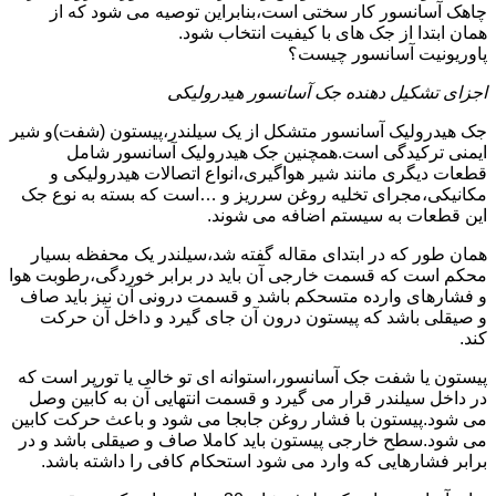
چاهک آسانسور کار سختی است،بنابراین توصیه می شود که از
همان ابتدا از جک های با کیفیت انتخاب شود.
پاوریونیت آسانسور چیست؟
اجزای تشکیل دهنده جک آسانسور هیدرولیکی
جک هیدرولیک آسانسور متشکل از یک سیلندر،پیستون (شفت)و شیر
ایمنی ترکیدگی است.همچنین جک هیدرولیک آسانسور شامل
قطعات دیگری مانند شیر هواگیری،انواع اتصالات هیدرولیکی و
مکانیکی،مجرای تخلیه روغن سرریز و …است که بسته به نوع جک
این قطعات به سیستم اضافه می شوند.
همان طور که در ابتدای مقاله گفته شد،سیلندر یک محفظه بسیار
محکم است که قسمت خارجی آن باید در برابر خوردگی،رطوبت هوا
و فشارهای وارده متسحکم باشد و قسمت درونی آن نیز باید صاف
و صیقلی باشد که پیستون درون آن جای گیرد و داخل آن حرکت
کند.
پیستون یا شفت جک آسانسور،استوانه ای تو خالی یا تورپر است که
در داخل سیلندر قرار می گیرد و قسمت انتهایی آن به کابین وصل
می شود.پیستون با فشار روغن جابجا می شود و باعث حرکت کابین
می شود.سطح خارجی پیستون باید کاملا صاف و صیقلی باشد و در
برابر فشارهایی که وارد می شود استحکام کافی را داشته باشد.