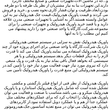
و...که در ماشین آلات،تجهیزات صنعتی و صنایع مختلف کاربرد
دارند.این تجهیزات بنا به نیاز مشتریان از نظر یک طرفه یا دو طرفه
بودن،ابعاد،ظرفیت و توان،فشار کاری،نحوه نصب و...خرید و فروش
می گردند و قیمت پاورپک هیدرولیک،قیمت جک هیدرولیک نیز به این
عوامل وابسته هستند.اگر به آشنایی با تجهیزات صنعتی مدرن علاقه
دارید و یا قصد خرید پاورپک هیدرولیک و تجهیزات صنعتی را برای
مجموعه،شرکت،کارگاه یا واحد صنعتی خود را دارید پیشنهاد می
کنیم این مطلب را تا به انتها
پاورپک هیدرولیک نقش به سزایی در سیستم صنعتی هیدرولیکی
دارد.یک شرکت،کارگاه یا واحد صنعتی برای اجرای پروژه خود از چند
پاورپک هیدرولیک استفاده می نمایند.پاورپک کمک می کند تا قدرت
لازم را به دیگر قطعات دیگر بدهد.سیستم هیدرولیکی و یا هر
سیستمی که بخواهد فعال باقی بماند نیاز به یک قدرت و یک منبعی
دارد که نیروی مورد نیاز جهت فعالیت مورد نیاز خود را تأمین کند.در
سیستم هیدرولیکی این منبع قدرت را پاورپک هیدرولیک تأمین می
کند.
پاورپک هیدرولیک از نظر فنی از انواع فیلتر بازگشتی و مکشی
تشکیل شده است که شامل پاورپک هیدرولیک استاندارد و یا پاورپک
هیدرولیک میکرو و...می باشد.متناسب با صنعت و فعالیت می توان
پاورپک هیدرولیک را انتخاب کرد که برای عملکردهای مختلف مثل
عملکرد جدا از هم و یا عملکرد دوبل استفاده نمود.از کاربردهای
پاورپک هیدرولیک می توان در منبع تغذیه آسانسور،جک،هیدروموتور