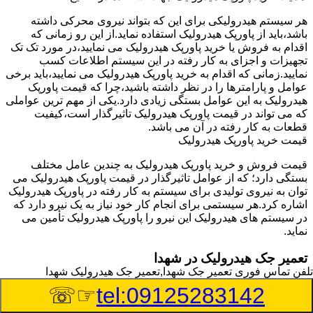
هر سیستم هیدرولیکی برای این که بتواند نیروی محرکی داشته
باشد،باید از پاورپک هیدرولیک استفاده نماید.از این رو زمانی که
اقدام به فروش یا خرید پاورپک هیدرولیک می نمایید،در مورد تک تک
تجهیزات و اجزای به کار رفته در این سیستم اطلاعات کسب
نمایید.زمانی که اقدام به خرید پاورپک هیدرولیک می نمایید،باید برخی
عوامل و پارامترها را در نظر داشته باشید،چرا که قیمت پاورپک
هیدرولیک به این عوامل بستگی زیادی دارد.یکی از مهم ترین عواملی
که می تواند در قیمت پاورپک هیدرولیک تاثیرگذار است،کیفیت
قطعات به کار رفته در آن می باشد.
قیمت خرید پاورپک هیدرولیک
قیمت فروش و خرید پاورپک هیدرولیک به چندین عامل مختلف
بستگی دارد؛ که از عوامل تاثیرگذار در قیمت پاورپک هیدرولیک می
توان به نیروی تولیدی برای سیستم به کار رفته در پاورپک هیدرولیک
اشاره کرد.هر سیستمی برای انجام کار خود نیاز به یک نیرو دارد که
در سیستم های هیدرولیک این نیرو را پاورپک هیدرولیک تأمین می
نماید.
تعمیر جک هیدرولیک در شهدا
تلفن تماس فوری
تعمیر جک شهدا,تعمیر جک هیدرولیک شهدا
وسیله‎ای که با عملکرد خود موجب بلند شدن اهرم و یا وزن سنگین
☞☏
tel:09125283142
در یک قسمت می گردد را جک هیدرولیک می نامند.جک هیدرولیک
نیاز به برق داشته و در بعضی مواقع با استفاده از روغن کار می