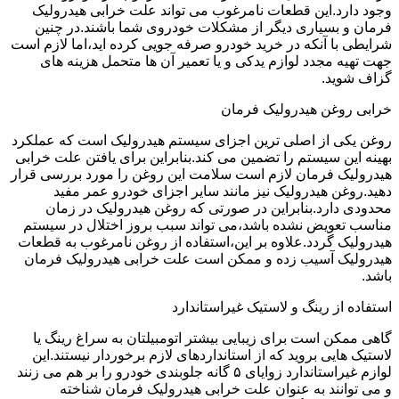
وجود دارد.این قطعات نامرغوب می تواند علت خرابی هیدرولیک
فرمان و بسیاری دیگر از مشکلات خودروی شما باشند.در چنین
شرایطی با آنکه در خرید خودرو صرفه جویی کرده اید،اما لازم است
جهت تهیه مجدد لوازم یدکی و یا تعمیر آن ها متحمل هزینه های
گزاف شوید.
خرابی روغن هیدرولیک فرمان
روغن یکی از اصلی ترین اجزای سیستم هیدرولیک است که عملکرد
بهینه این سیستم را تضمین می کند.بنابراین برای یافتن علت خرابی
هیدرولیک فرمان لازم است سلامت این روغن را مورد بررسی قرار
دهید.روغن هیدرولیک نیز مانند سایر اجزای خودرو عمر مفید
محدودی دارد.بنابراین در صورتی که روغن هیدرولیک در زمان
مناسب تعویض نشده باشد،می تواند سبب بروز اختلال در سیستم
هیدرولیک گردد.علاوه بر این،استفاده از روغن نامرغوب به قطعات
هیدرولیک آسیب زده و ممکن است علت خرابی هیدرولیک فرمان
باشد.
استفاده از رینگ و لاستیک غیراستاندارد
گاهی ممکن است برای زیبایی بیشتر اتومبیلتان به سراغ رینگ یا
لاستیک هایی بروید که از استانداردهای لازم برخوردار نیستند.این
لوازم غیراستاندارد زوایای ۵ گانه جلوبندی خودرو را بر هم می زنند
و می توانند به عنوان علت خرابی هیدرولیک فرمان شناخته