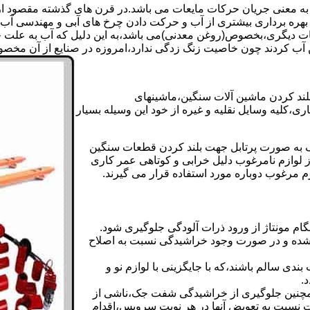
 به معنی جریان حرکات مایعات می باشد.در قرن های گذشته مقصود از ک
بهره برداری بیشتری از آب و حرکت دادن چرخ های آبی و مهندسی آب 
عات دیگری،بخصوص(روغن معدنی)می باشد،به این دلیل که آب به علت خا
 آب کردند چون خاصیت زنگ زدگی ندارد،امروزه در صنایع از آن مخصوصا
بلند کردن ماشین آلات سنگین،ماشینهای
ی،کلیه وسایل نقلیه و غیره از خود این وسیله بسیار
 و مشابه جک های اینرپک به صورت پرتابل جهت بلند کردن قطعات سنگین
ز لوازم نامرغوب دلیل خرابی و کوتاهی عمر کاری
م مرغوب دوباره مورد استفاده قرار می گیرند.
ام مونتاژ از ورود ذرات آلودگی جلوگیری شود.
ده و در صورت وجود خراشیدگی نسبت به اصلاح
دی سالم باشند،که با جایگزینی با لوازم نو و
.
مچنین جلوگیری از خراشیدگی شفت جک،ناشی از
ست نسبت به تعویض آنها در هر نوبت سرویس،اقدام