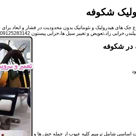
ولیک شکوفه
 جک های هیدرولیک و نئوماتیک بدون محدودیت در فشار و ابعاد برای 
ویض و تغییر سیل ها،خرابی پیستون 09125283142 آقای مهدی ابراهیمی
 در شکوفه
د
ات اساسی شامل ترمیم کلیه عیوب از جمله خش ها و