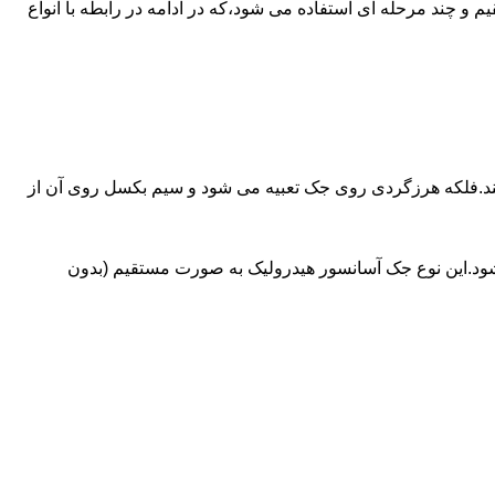
ای آسانسورهایی که ظرفیتشان بیش از 30 تن است از جک های غیرمستقیم و چند مرحله ای استفاده می شود،که در ادامه در رابطه با انواع
کند.فلکه هرزگردی روی جک تعبیه می شود و سیم بکسل روی آن از
شود.این نوع جک آسانسور هیدرولیک به صورت مستقیم (بدون