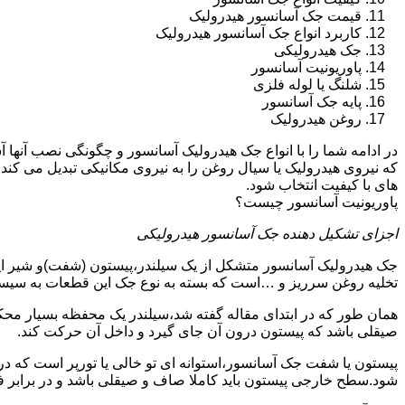
قیمت جک آسانسور هیدرولیک
کاربرد انواع جک آسانسور هیدرولیک
جک هیدرولیکی
پاوریونیت آسانسور
شلنگ یا لوله فلزی
پایه جک آسانسور
روغن هیدرولیک
در ادامه شما را با انواع جک هیدرولیک آسانسور و چگونگی نصب آنه
که نیروی هیدرولیک یا سیال روغن را به نیروی مکانیکی تبدیل می کند
های با کیفیت انتخاب شود.
پاوریونیت آسانسور چیست؟
اجزای تشکیل دهنده جک آسانسور هیدرولیکی
جک هیدرولیک آسانسور متشکل از یک سیلندر،پیستون (شفت)و شیر ای
تخلیه روغن سرریز و …است که بسته به نوع جک این قطعات به سیس
همان طور که در ابتدای مقاله گفته شد،سیلندر یک محفظه بسیار مح
صیقلی باشد که پیستون درون آن جای گیرد و داخل آن حرکت کند.
پیستون یا شفت جک آسانسور،استوانه ای تو خالی یا تورپر است که د
شود.سطح خارجی پیستون باید کاملا صاف و صیقلی باشد و در برابر ف