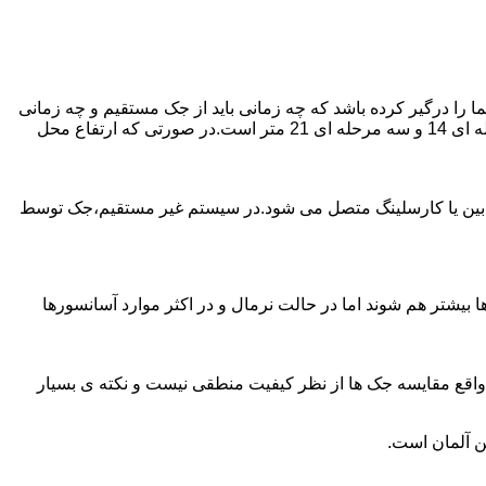
را درگیر کرده باشد که چه زمانی باید از جک مستقیم و چه زمانی
از جک غیرمستقیم استفاده کنیم؟ جک های مستقیم تا 21 متر را ساپورت می کنند و این مقدار در جک تلسکوپی تک مرحله ای 7 متر،دو مرحله ای 14 و سه مرحله ای 21 متر است.در صورتی که ارتفاع محل
ابین یا کارسلینگ متصل می شود.در سیستم غیر مستقیم،جک توسط
بیشتر هم شوند اما در حالت نرمال و در اکثر موارد آسانسورها
ر واقع مقایسه جک ها از نظر کیفیت منطقی نیست و نکته ی بسیار
ن آلمان است.