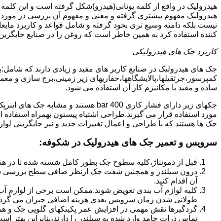
هیدرولیک در واقع از کلمه یونانی(هیدرو)شکل گرفته است و این کلمه
هیدرولیک مفهوم بیشتری گرفته و معنی و مفهوم آن بررسی در مورد 
نیست بلکه دامنه وسیع تری بخود گرفته و شامل قواعد و کاربرد مای
کننده استفاده کرد به همین خاطر است که روغن را در صنایع جایگزین
کاربرد جک های هیدرولیکی
جک های هیدرولیک در صنایع کاربر های مفید و زیادی دارند که شامل:
کمپرسور،جرثقیلها،پالایشگاهها،حفاریهای زیر زمینی،برج سازی و معمار
ساده و مفید یا مکانیزم کار آن استفاده می شود.
جکهای زیر دارای فشار کاری 400 bar هستند
مورد استفاده قرار می گیرند.طراحی اشتباه پیستون بهمراه استفاده ا
جک ها هستند که با طراحی و اعمال تغییرات جدید و نیز جایگزینی لواز
سرویس و تعمیر جک های هیدرولیک در شکوفه
:
قبل از دمونتاژ،کلیه سطوح جک بطور کامل شسته شده تا در هنگ
درون سیلندر و همچنین شفت جک ازنظر صافی سطح بررسی ش
آن اقدام کنید.
کلیه لوازم آب بندی تعویض شوند.ممکن است برخی از لوازم آب بن
طولانی شدن زمان سرویس بعدی هزینه اضافی جبران می گردد
گردگیرها نقش مهمی در افزایش عمر پکینکهای گلویی جک و ه
تماس ذرات جامد وارد شده به سیلندر را دارند،بنابراین بهتر ا