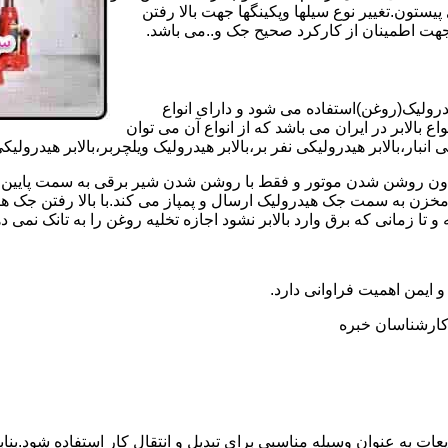
تون.تغییر نوع سیلها وپکینگها جهت بالا رفتن
هت اطمینان از کارکرد صحیح جک و..می باشد.
یدرولیک(روغن)استفاده می شود و دارای انواع
ع بالابر در ایران می باشد که از انواع آن می توان
 انبار،بالابر هیدرولیکی نفر بر،بالابر هیدرولیک ویلچربر،بالابر هیدرول
و بدون روشن شدن موتور و فقط با روشن شدن شیر برقی به سمت پایین 
ن به سمت جک هیدرولیک ارسال و پمپاز می کند.با بالا رفتن جک هیدو
 زمانی که برق وارد بالابر نشود اجازه تخلیه روغن را به تانک نمی ده
 و ایمن اهمیت فراوانی دارد.
ر کارشناسان خبره
عات به عنوان وسیله مناسبی برای تبدیل و انتقال کار استفاده شود.بناب