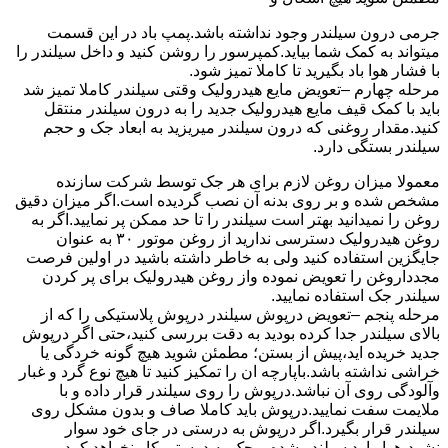
جرمی درون سیلندر وجود نداشته باشد.پمپ باد در این قسمت
میتواند به کمک شما بیاید.کمپرسور را روشن کنید و داخل سیلندر را
با فشار هوا باد بگیرید تا کاملا تمیز شود.
مرحله چهارم –تعویض مایع هیدرولیک وقتی سیلندر کاملا تمیز شد
باید با کمک قیف مایع هیدرولیک جدید را به درون سیلندر منتقل
کنید.مقدار روغنی که درون سیلندر میریزید به ابعاد جک و حجم
سیلندر بستگی دارد.
معمولا میزان روغن لازم برای هر جک توسط شرکت سازنده
مشخص شده و بر روی بدنه آن نصب گردیده است.اگر میزان دقیق
روغن را نمیدانید بهتر است سیلندر را تا حد ممکن پر نمایید.اگر به
روغن هیدرولیک دسترسی ندارید از روغن موتور ۳۰ به عنوان
جایگزین استفاده کنید ولی به خاطر داشته باشید در اولین فرصت
مجدداروغن را تعویض نموده واز روغن هیدرولیک برای پر کردن
سیلندر جک استفاده نمایید.
مرحله پنجم –تعویض درپوش سیلندر درپوش پلاستیکی را که از
بالای سیلندر جدا کرده بودید به دقت بررسی کنید،حتی اگر درپوش
جدید خریده اید،پیش از بستن؛ مطمئن شوید هیچ گونه خردگی یا
خراشی نداشته باشد.باپارچه ان را تمکیز کنید تا هیچ نوع گرد و غبار
وآلودگی روی آن نباشد.درپوش را روی سیلندر قرار داده و با
ملایمت سفت نمایید.درپوش باید کاملا صاف و بدون مشکل روی
سیلندر قرار بگیرد.اگر درپوش به درستی در جای خود سوار
نشود،هوا وارد سیلندر شده و جک به درستی کار نخواهد کرد.