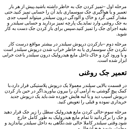
مرحله اول –تمیز کردن جک به خاطر داشته باشید،پیش از هر بار
تعمیر و یا هواگیری جک سوسماری باید آن را حسابی تمیز کنید.حتی
مقدار کمی گرد و خاک و آلودگی درون سیلندر میتواند آسیب جدی
به جک روغنی وارد نماید.یک پارچه تمیز بردارید و حسابی سیلندر و
بقیه اجزای جک را تمیز کنید،سپس برای باز کردن جک دست به کار
شوید.
مرحله دوم –بازکردن درپوش سیلندر در بیشتر مواقع درست کار
نکردن جک سوسماری یا به خاطر خراب شدن درپوش سیلندر است
و یا ورود گرد و خاک داخل مایع هیدرولیک درون سیلندر باعث خرابی
ابزار شده است.
تعمیر جک روغنی
در قسمت بالایی سیلندر معمولا یک درپوش پلاستیکی قرار دارد،با
کمک پیچ گوشتی به آرامی آن را بیرون بیاورید.اگر در حین باز کردن
درپوش آسیب دید و یا لبه هایش خورده شد،باید یک درپوش جدید
خریداری نموده و قبلی را تعویض کنید.
مرحله سوم-خالی کردن مایع هیدرولیک سطل را زیر جک قرار دهید
و جک را برگردانید تا تمام مایع هیدرولیک به طور کامل خارج
شود.وقتی سیلندر کاملا خالی شد،نگاهی به داخل سیلندر بیاندازید و
مطمئن شوید هیچ آشغال و