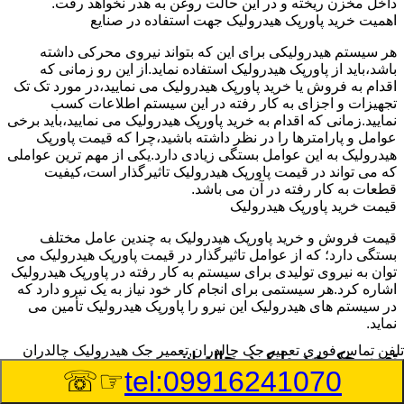
داخل مخزن ریخته و در این حالت روغن به هدر نخواهد رفت.
اهمیت خرید پاورپک هیدرولیک جهت استفاده در صنایع
هر سیستم هیدرولیکی برای این که بتواند نیروی محرکی داشته
باشد،باید از پاورپک هیدرولیک استفاده نماید.از این رو زمانی که
اقدام به فروش یا خرید پاورپک هیدرولیک می نمایید،در مورد تک تک
تجهیزات و اجزای به کار رفته در این سیستم اطلاعات کسب
نمایید.زمانی که اقدام به خرید پاورپک هیدرولیک می نمایید،باید برخی
عوامل و پارامترها را در نظر داشته باشید،چرا که قیمت پاورپک
هیدرولیک به این عوامل بستگی زیادی دارد.یکی از مهم ترین عواملی
که می تواند در قیمت پاورپک هیدرولیک تاثیرگذار است،کیفیت
قطعات به کار رفته در آن می باشد.
قیمت خرید پاورپک هیدرولیک
قیمت فروش و خرید پاورپک هیدرولیک به چندین عامل مختلف
بستگی دارد؛ که از عوامل تاثیرگذار در قیمت پاورپک هیدرولیک می
توان به نیروی تولیدی برای سیستم به کار رفته در پاورپک هیدرولیک
اشاره کرد.هر سیستمی برای انجام کار خود نیاز به یک نیرو دارد که
در سیستم های هیدرولیک این نیرو را پاورپک هیدرولیک تأمین می
نماید.
تلفن تماس فوری
تعمیر جک چالدران,تعمیر جک هیدرولیک چالدران
تعمیر جک هیدرولیک در چالدران
☞☏
tel:09916241070
وسیله‎ای که با عملکرد خود موجب بلند شدن اهرم و یا وزن سنگین