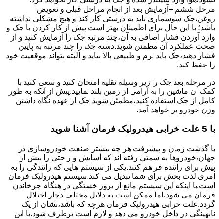
مرحل ششم –آزمایش بعد از انجام مراحل قبلی و تعویض
روغن،جک سوسماری باید به درستی کار کند و هیچ مشکلی نداشته
باشد؛ با این حال برای اطمینان بهتر است پیش از کار کردن با جک و
وارد آوردن فشار اضافی به آن،چند مرتبه جک را آزمایش کنید و از
صحت عملکرد آن مطمئن شوید.دسته جک را چند مرتبه به پایین
فشار دهید،جک باید نرم و طبیعی بالا بیاید و البته بتواند موقعیت خود
را حفظ کند.
در مرحله بعد جک را زیر وسیله نقلیه امتحان کنید و سعی کنید با
کمک آن ماشین را به آرامی از زمین بلند نمایید.پیش از آنکه به طور
کامل از جک استفاده کنید،مطمئن شوید جک از عهده نگاه داشتن
وزن خودرو بر خواهد آمد.
با 5 علت خرابی هیدرولیک فرمان آشنا شوید
با گذشت زمان و پیشرفت هر چه بیشتر صنعت خودروسازی در
جهان،خودروها به سمتی رفته اند که آسایش و راحتی را بیش از
پیش برای راننده فراهم کنند.یکی از سیستم هایی که رانندگی را به
امری لذت بخش برای شما تبدیل می کند،سیستم هیدرولیک فرمان
است.با اینکه این سیستم مانع از بروز خستگی در هنگام چرخاندن
فرمان می شود،اما ممکن است به دلایل مختلف دچار اختلال
گردد.علت خرابی هیدرولیک فرمان هرچه که باشد،نشان از یک
نابهینگی در داخل خودرو می دهد و لازم است برطرف شود.با این