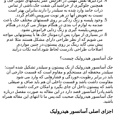
گردگیرها نقش مهمی در افزایش عمر پکینکهای گلویی جک و
همچنین جلوگیری از خراشیدگی شفت جک،ناشی از تماس
ذرات جامد وارد شده به سیلندر را دارند،بنابراین بهتر است
نسبت به تعویض آنها در هر نوبت سرویس،اقدام گردد.
وجود پلیسه و زنگ زدگی بر روی قسمتهای مختلف جک باعث
صدمه به لوازم آب بندی در هنگام مونتاژ می گردد.در هنگام
سرویس،پلیسه گیری و زنگ زدایی فراموش نشود.
در بسیاری از موارد پس ازدمونتاژ جک ها با پیستونهایی مواجه
می شویم که از نظر طراحی دارای مشکل هستند مثلا عدم
پیش بینی گاید رینگ بر روی پیستون،در چنین مواردی
اصلاحات طراحی نادرست لحاظ شود.ادامه نکات درآیند
جک آسانسور هیدرولیک چیست؟
جک آسانسور هیدرولیک از یک پیستون و سیلندر تشکیل شده است؛
سیلندر محفظه ای مستحکم و مقاوم است که قسمت خارجی آن
باید در برابر رطوبت،خوردگی و فشارهایی که وارد می شود
مقاومت داشت باشد و قسمت داخلی آن هم باید صاف و صیقلی
باشد که پیستون داخل آن جای بگیرد و امکان حرکت داشته
باشد.پادرا آسانسور قصد دارد در این مقاله به صورت مفصل درباره
جک آسانسور هیدرولیک صحبت کند،پس ما تا انتهای این مقاله همراه
باشید.
اجزای اصلی آسانسور هیدرولیک