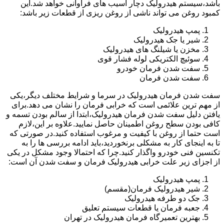
باشد،سیستم هیدرولیک دچار آسیب های فراوانی خواهد شد.این
کمبود روغن می تواند ناشی از روغن ریزی از قطعات زیر باشد:
پمپ هیدرولیک
شیر یا جک هیدرولیک
مخزن یا شیلنگ های هیدرولیک
سوئیچ الکتریکی لوله فشار قوی
سفت شدن فرمان خودرو
سفت شدن فرمان
سفت شدن فرمان هیدرولیک در سرما و شرایط مختلف دیگر،یکی
از مهم ترین علائمی است که خرابی فرمان را نشان می دهد.برای
یافتن دلیل سفت شدن فرمان هیدرولیک،ابتدا از سالم بودن تسمه و
کافی بودن سطح روغن اطمینان حاصل نمایید.علاوه بر این،لازم
است حتما از روغن با کیفیت و مرغوب استفاده کنید.در صورتی که
تا به اینجای کار به مشکلی برنخوردید،باید ادامه بررسی ها را به
تکنسین فنی خودرو واگذار کنید.چرا که احتمالا وجود مشکل در یکی
از اجزای زیر علت خرابی هیدرولیک فرمان و سفت شدن آن است:
پمپ هیدرولیک
شیر هیدرولیک فرمان(مقسم)
جک دو طرفه هیدرولیک
جعبه فرمان یا قطعات سیستم تعلیق
بهترین تعمیرگاه فرمان هیدرولیک در تهران