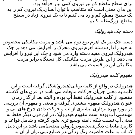
برای سطح مقطع کم نیز نیروی کمی نیاز خواهد بود.
این بدان معنی است که متناسب با توان انسان،یک نیروی کم را به
یک سطح مقطع کم وارد می کنیم تا به یک نیروی زیاد در سطح
مقطع بزرگ،غلبه کنیم.
دسته جک هیدرولیک
دسته جک نیز یک اهرم نوع دوم می باشد و مزیت مکانیکی مخصوص
به خود را دارد.دسته اهرم نیروی محرک را افزایش می دهد.بر جک
هیدرولیک نیروی مفید دسته وارد می شود و جک این نیرو را افزایش
می دهد.از این طریق مزیت مکانیکی کل دستگاه برابر مزیت
مکانیکی این دو قسمت می باشد.
مفهوم کلمه هیدرولیک
هیدرولیک در واقع از کلمه یونانی(هیدرو)شکل گرفته است و این
کلمه به معنی جریان حرکات مایعات می باشد.در قرن های گذشته
مقصود از کلمه هیدرولیک فقط آب بوده و البته بعد از گذر زمان
عنوان هیدرولیک مفهوم بیشتری گرفته و معنی و مفهوم آن بررسی
در مورد بهره برداری بیشتری از آب و حرکت دادن چرخ های آبی و
مهندسی آب بوده است.مفهوم هیدرولیک در این قرن دیگر فقط به
معنی آب نیست بلکه دامنه وسیع تری بخود گرفته و شامل قواعد و
کاربرد مایعات دیگری،بخصوص(روغن معدنی)می باشد،به این دلیل
که آب به علت خاصیت زنگ زدگی،در صنایع نمی توان از آن به