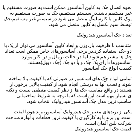
نحوه اتصال جک به کابین آسانسور ممکن است به صورت مستقیم یا
غیر مستقیم باشد.در سیستم مستقیم،جک به صورت مستقیم به
یوک کابین یا کارسلینگ متصل می شود.در سیستم غیر مستقیم،جک
توسط سیم بکسل به کابین متصل می شود.
تعداد جک آسانسور هیدرولیک
متناسب با ظرفیت بار،وزن و ابعاد کابین آسانسور می توان از یک یا
دو جک استفاده کرد.در برخی آسانسورهای خاص ممکن است تعداد
جک ها بیشتر هم شوند اما در حالت نرمال و در اکثر موارد
آسانسورها دارای یک جک و یا دو جک (جک دوبل)هستند.
کیفیت انواع جک آسانسور
تمامی انواع جک های آسانسور در صورتی که با کیفیت بالا ساخته
شوند و نصب آنها به درستی انجام شود،از کیفیت بالایی برخوردار
هستند.در واقع مقایسه جک ها از نظر کیفیت منطقی نیست و نکته
ی بسیار مهم است این است که با توجه به شرایط ساختمانی
مناسب ترین مدل جک آسانسور هیدرولیک انتخاب شود.
یکی از برندهای معتبر جک هیدرولیک آسانسور،برند هودپا لیفت
است.این برند با به کارگیری با کیفیت ترین قطعات و لوازم،ساخت
شرکت بلین آلمان است.
قیمت جک آسانسور هیدرولیک