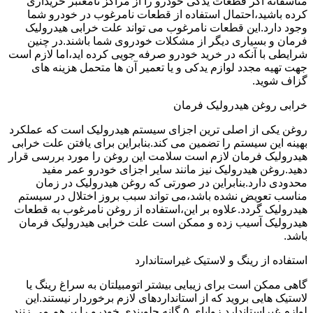
متاسفانه اگر قطعات یدکی خودرو را از مراکز نامعتبر خریداری
کرده باشید،احتمال استفاده از قطعات نامرغوب در خودرو شما
وجود دارد.این قطعات نامرغوب می تواند علت خرابی هیدرولیک
فرمان و بسیاری دیگر از مشکلات خودروی شما باشند.در چنین
شرایطی با آنکه در خرید خودرو صرفه جویی کرده اید،اما لازم است
جهت تهیه مجدد لوازم یدکی و یا تعمیر آن ها متحمل هزینه های
گزاف شوید.
خرابی روغن هیدرولیک فرمان
روغن یکی از اصلی ترین اجزای سیستم هیدرولیک است که عملکرد
بهینه این سیستم را تضمین می کند.بنابراین برای یافتن علت خرابی
هیدرولیک فرمان لازم است سلامت این روغن را مورد بررسی قرار
دهید.روغن هیدرولیک نیز مانند سایر اجزای خودرو عمر مفید
محدودی دارد.بنابراین در صورتی که روغن هیدرولیک در زمان
مناسب تعویض نشده باشد،می تواند سبب بروز اختلال در سیستم
هیدرولیک گردد.علاوه بر این،استفاده از روغن نامرغوب به قطعات
هیدرولیک آسیب زده و ممکن است علت خرابی هیدرولیک فرمان
باشد.
استفاده از رینگ و لاستیک غیراستاندارد
گاهی ممکن است برای زیبایی بیشتر اتومبیلتان به سراغ رینگ یا
لاستیک هایی بروید که از استانداردهای لازم برخوردار نیستند.این
لوازم غیراستاندارد زوایای ۵ گانه جلوبندی خودرو را بر هم می زنند