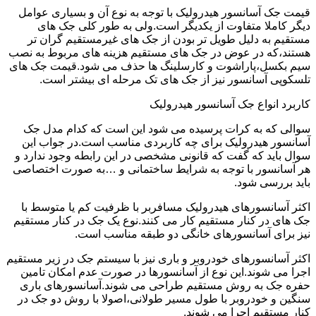
قیمت جک آسانسور هیدرولیک با توجه به نوع آن و بسیاری عوامل
دیگر کاملا متفاوت از یکدیگر است.ولی به طور کلی جک های
مستقیم به دلیل طویل تر بودن از جک های غیرمستقیم گران تر
هستند،که در عوض در جک های مستقیم هزینه های مربوط به نصب
سیم بکسل،پاراشوت و کارسلینگ ها حذف می شود.قیمت جک های
تلسکوپی آسانسور نیز از جک های تک مرحله ای بیشتر است.
کاربرد انواع جک آسانسور هیدرولیک
سوالی که به کرات پرسیده می شود این است که کدام مدل جک
آسانسور هیدرولیک برای چه کاربردی مناسب است.در جواب این
سوال باید که گفت که قانونی مشخصی در این رابطه وجود ندارد و
هر آسانسور با توجه به شرایط ساختمانی و …به صورت اختصاصی
باید بررسی شود.
اکثر آسانسورهای هیدرولیک مسافربر با ظرفیت کم یا متوسط با
جک های در کنار مستقیم کار می کنند.نوع یک جک در کنار مستقیم
نیز برای آسانسورهای خانگی دو طبقه مناسب است.
اکثر آسانسورهای خودروبر و باری نیز با سیستم جک در زیر مستقیم
اجرا می شوند.این نوع از آسانسورها در صورت عدم امکان تامین
حفره جک به روش مستقیم طراحی می شوند.آسانسورهای باری
سنگین و خودروبر با طول مسیر طولانی،اصولا با روش دو جک در
کنار مستقیم اجرا می شوند.