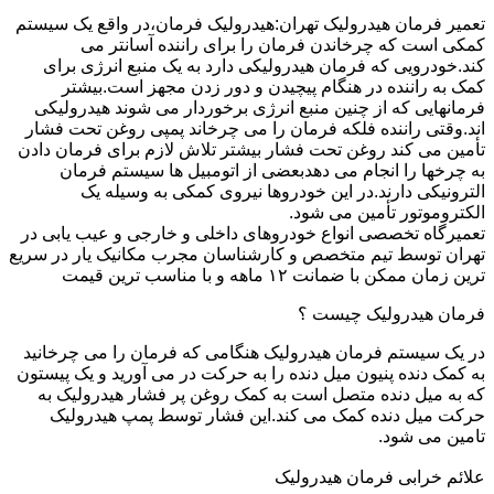
تعمیر فرمان هیدرولیک تهران:هیدرولیک فرمان،در واقع یک سیستم
کمکی است که چرخاندن فرمان را برای راننده آسانتر می
کند.خودرویی که فرمان هیدرولیکی دارد به یک منبع انرژی برای
کمک به راننده در هنگام پیچیدن و دور زدن مجهز است.بیشتر
فرمانهایی که از چنین منبع انرژی برخوردار می شوند هیدرولیکی
اند.وقتی راننده فلکه فرمان را می چرخاند پمپی روغن تحت فشار
تأمین می کند روغن تحت فشار بیشتر تلاش لازم برای فرمان دادن
به چرخها را انجام می دهدبعضی از اتومبیل ها سیستم فرمان
الترونیکی دارند.در این خودروها نیروی کمکی به وسیله یک
الکتروموتور تأمین می شود.
تعمیرگاه تخصصی انواع خودروهای داخلی و خارجی و عیب یابی در
تهران توسط تیم متخصص و کارشناسان مجرب مکانیک یار در سریع
ترین زمان ممکن با ضمانت ۱۲ ماهه و با مناسب ترین قیمت
فرمان هیدرولیک چیست ؟
در یک سیستم فرمان هیدرولیک هنگامی که فرمان را می چرخانید
به کمک دنده پنیون میل دنده را به حرکت در می آورید و یک پیستون
که به میل دنده متصل است به کمک روغن پر فشار هیدرولیک به
حرکت میل دنده کمک می کند.این فشار توسط پمپ هیدرولیک
تامین می شود.
علائم خرابی فرمان هیدرولیک