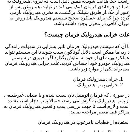
راست جک هدایت شود.به همین دلیل است که نیروی هیدرولیک به
شما در چرخاندن فرمان کمک می کند.در نهایت هم روغن پس از
عبور از جک،از طریق شیلنگ برگشت،به مخزن هیدرولیک بازمی
گردد.چرا که برای عملکرد صحیح سیستم هیدرولیک باید روغن به
میزان کافی در مخزن وجود داشته باشد.
علت خرابی هیدرولیک فرمان چیست؟
با آن که سیستم هیدرولیک فرمان تاثیر بسزایی در سهولت رانندگی
دارد،اما ممکن است دلایل گوناگون سبب شوند تا این سیستم نتواند
عملکرد بهینه ای از خود به نمایش بگذارد.اگر تغییری در سیستم
هیدرولیک خودرو خود احساس کردید،علت خرابی هیدرولیک فرمان
می تواند یکی از موارد زیر باشد:
خرابی هیدرولیک فرمان
خرابی پمپ هیدرولیک
در صورتی که فرمان اتومبیل تان سفت شده و یا صدایی غیرطبیعی
از پمپ هیدرولیک به گوش می رسد،احتمالا پمپ دچار آسیب شده
است و لازم است تا جهت بررسی پمپ و تعمیر هیدرولیک فرمان به
مراکز فنی معتبر مراجعه نمایید.
استفاده از قطعات نامرغوب در هیدرولیک فرمان