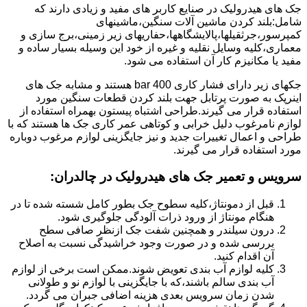
جک های هیدرولیک در صنایع کاربر های مفید و زیادی دارند که
شامل:بلند کردن ماشین آلات سنگین،ماشینهای
کمپرسور،جرثقیلها،پالایشگاهها،حفاریهای زیر زمینی،برج سازی و
معماری،کلیه وسایل نقلیه و غیره از خود این وسیله بسیار ساده و
مفید یا مکانیزم کار آن استفاده می شود.
جکهای زیر دارای فشار کاری 400 bar هستند و مشابه جک های
اینرپک به صورت پرتابل جهت بلند کردن قطعات سنگین مورد
استفاده قرار می گیرند.طراحی اشتباه پیستون بهمراه استفاده از
لوازم نامرغوب دلیل خرابی و کوتاهی عمر کاری جک ها هستند که با
طراحی و اعمال تغییرات جدید و نیز جایگزینی لوازم مرغوب دوباره
مورد استفاده قرار می گیرند.
سرویس و تعمیر جک های هیدرولیک در چالدران
:
قبل از دمونتاژ،کلیه سطوح جک بطور کامل شسته شده تا در
هنگام مونتاژ از ورود ذرات آلودگی جلوگیری شود.
درون سیلندر و همچنین شفت جک ازنظر صافی سطح
بررسی شده و در صورت وجود خراشیدگی نسبت به اصلاح
آن اقدام کنید.
کلیه لوازم آب بندی تعویض شوند.ممکن است برخی از لوازم
آب بندی سالم باشند،که با جایگزینی با لوازم نو و طولانی
شدن زمان سرویس بعدی هزینه اضافی جبران می گردد.