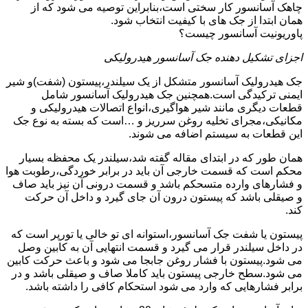
چاهک آسانسور کار سختی است،بنابراین توصیه می شود که از
همان ابتدا از جک های با کیفیت انتخاب شود.
پاوریونیت آسانسور چیست؟
اجزای تشکیل دهنده جک آسانسور هیدرولیکی
جک هیدرولیک آسانسور متشکل از یک سیلندر،پیستون (شفت)و شیر
ایمنی ترکیدگی است.همچنین جک هیدرولیک آسانسور شامل
قطعات دیگری مانند شیر هواگیری،انواع اتصالات هیدرولیکی و
مکانیکی،مجرای تخلیه روغن سرریز و …است که بسته به نوع جک
این قطعات به سیستم اضافه می شوند.
همان طور که در ابتدای مقاله گفته شد،سیلندر یک محفظه بسیار
محکم است که قسمت خارجی آن باید در برابر خوردگی،رطوبت هوا
و فشارهای وارده متسحکم باشد و قسمت درونی آن نیز باید صاف
و صیقلی باشد که پیستون درون آن جای گیرد و داخل آن حرکت
کند.
پیستون یا شفت جک آسانسور،استوانه ای تو خالی یا تورپر است که
در داخل سیلندر قرار می گیرد و قسمت انتهایی آن به کابین وصل
می شود.پیستون با فشار روغن جابجا می شود و باعث حرکت کابین
می شود.سطح خارجی پیستون باید کاملا صاف و صیقلی باشد و در
برابر فشارهایی که وارد می شود استحکام کافی را داشته باشد.