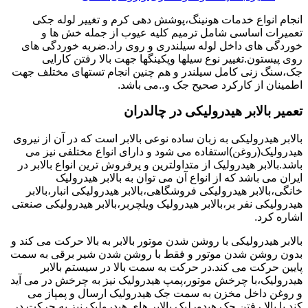
انجام انواع خدمات هونینگ،پوشش دهی کرم و تغییر لوله جکی
تعمیرات اساسی شامل ترمیم کلیه عیوب از جمله خش ها و
خوردگی های داخل لوله سیلندری و روی راد.ضربه خوردگی های
روی پیستون.تغییر نوع سیلها وپکینگها جهت بالا رفتن کارایی
جک،سنگ زنی کامل سیلندر و هم چنین انجام تستهای مختلف جهت
اطمینان از کارکرد صحیح جک و..می باشد.
تعمیر بالابر هیدرولیکی در چالدران
بالابر هیدرولیکی به زبان ساده نوعی بالابر است که در آن از نیروی
هیدرولیک(روغن)استفاده می شود و دارای انواع مختلفی نیز می
باشد.بالابر هیدرولیک از متداولترین و پرفروش ترین انواع بالابر در
ایران می باشد که از انواع آن می توان به بالابر هیدرولیک
خانگی،بالابر هیدرولیکی فروشگاهی،بالابر هیدرولیکی انبار،بالابر
هیدرولیکی نفر بر،بالابر هیدرولیک ویلچربر،بالابر هیدرولیکی صنعتی
اشاره کرد.
بالابر هیدرولیکی با روشن شدن موتور بالابر به بالا حرکت می کند و
بدون روشن شدن موتور و فقط با روشن شدن شیر برقی به سمت
پایین حرکت می کند.در حرکت به سمت بالا در سیستم بالابر
هیدرولیک،با چرخش موتور،پمپ هیدرولیک نیز به چرخش در می آید
و روغن داخل مخزن به سمت جک هیدرولیک ارسال و پمپاز می
کند.با بالا رفتن جک هیدورلیک بالابر های هیدرولیک نیز به حرکت در