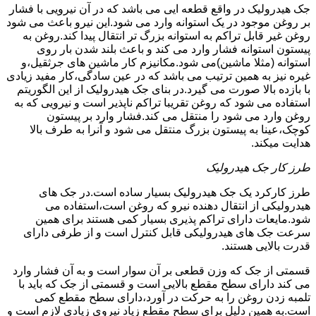
جک هیدرولیک در واقع قطعه ایی می باشد که در آن نیرویی با فشار
بر روغن موجود در یک استوانه وارد می شود.این نیرو باعث می شود
روغن غیر قابل تراکم به استوانه بزرگ تر انتقال پیدا کند.روغن به
پیستون استوانه فشار وارد می کند و باعث بلند شدن بار روی
استوانه (مثلا ماشین)می شود.مکانیزم کار ماشین های جرثقیل،و
غیره نیز به همین ترتیب می باشد که در عین سادگی،کار مفید زیادی
با بازده بالا صورت می گیرد.در بنای جک هیدرولیک از این الگوریتم
استفاده می شود که روغن تقریبا تراکم ناپذیر است و نیرویی که به
روغن وارد می شود را منتقل می کند.فشار وارد بر پیستون
کوچک،عینا به پیستون بزرگ منتقل می شود و آنرا به طرف بالا
هدایت میکند.
طرز کار جک هیدرولیک
طرز کارکرد یک جک هیدرولیک بسیار ساده است.در جک های
هیدرولیکی از انتقال دهنده نیرو که روغن است،استفاده می
شود.مایعات دارای تراکم پذیری بسیار کمی هستند برای همین
سرعت جک های هیدرولیکی قابل کنترل است و از طرفی دارای
قدرت بالایی هستند.
قسمتی از جک که وزن قطعی بر آن سوار است و به آن فشار وارد
می کند دارای سطح مقطع بالایی است و قسمتی از جک که باید با
تلمبه زدن روغن را به حرکت در آورد،دارای سطح مقطع کمی
است.به همین دلیل برای سطح مقطع زیاد نیروی زیادی لازم است و