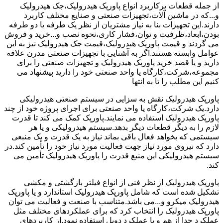
از جمله قطعات پرکاربرد انواع پاورپک هیدرولیک،جک هیدرولیک
و...که در ماشین آلات،تجهیزات صنعتی و صنایع مختلف کاربرد
دارند.این تجهیزات بنا به نیاز مشتریان از نظر یک طرفه یا دو طرفه
بودن،ابعاد،ظرفیت و توان،فشار کاری،نحوه نصب و...خرید و فروش
می گردند و قیمت پاورپک هیدرولیک،قیمت جک هیدرولیک نیز به این
عوامل وابسته هستند.اگر به آشنایی با تجهیزات صنعتی مدرن علاقه
دارید و یا قصد خرید پاورپک هیدرولیک و تجهیزات صنعتی را برای
مجموعه،شرکت،کارگاه یا واحد صنعتی خود را دارید پیشنهاد می
کنیم این مطلب را تا به انتها
پاورپک هیدرولیک نقش به سزایی در سیستم صنعتی هیدرولیکی
دارد.یک شرکت،کارگاه یا واحد صنعتی برای اجرای پروژه خود از چند
پاورپک هیدرولیک استفاده می نمایند.پاورپک کمک می کند تا قدرت
لازم را به دیگر قطعات دیگر بدهد.سیستم هیدرولیکی و یا هر
سیستمی که بخواهد فعال باقی بماند نیاز به یک قدرت و یک منبعی
دارد که نیروی مورد نیاز جهت فعالیت مورد نیاز خود را تأمین کند.در
سیستم هیدرولیکی این منبع قدرت را پاورپک هیدرولیک تأمین می
کند.
پاورپک هیدرولیک از نظر فنی از انواع فیلتر بازگشتی و مکشی
تشکیل شده است که شامل پاورپک هیدرولیک استاندارد و یا پاورپک
هیدرولیک میکرو و...می باشد.متناسب با صنعت و فعالیت می توان
پاورپک هیدرولیک را انتخاب کرد که برای عملکردهای مختلف مثل
عملکرد جدا از هم و یا عملکرد دوبل استفاده نمود.از کاربردهای