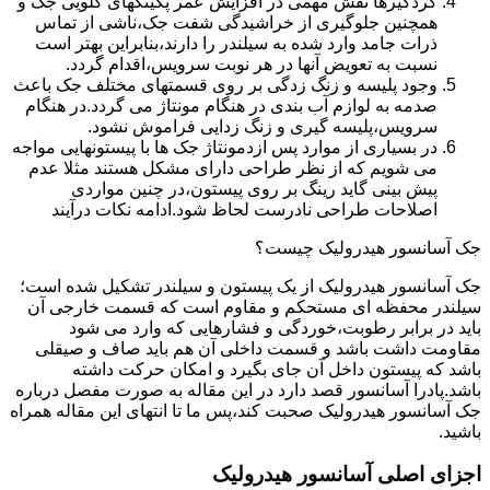
گردگیرها نقش مهمی در افزایش عمر پکینکهای گلویی جک و
همچنین جلوگیری از خراشیدگی شفت جک،ناشی از تماس
ذرات جامد وارد شده به سیلندر را دارند،بنابراین بهتر است
نسبت به تعویض آنها در هر نوبت سرویس،اقدام گردد.
وجود پلیسه و زنگ زدگی بر روی قسمتهای مختلف جک باعث
صدمه به لوازم آب بندی در هنگام مونتاژ می گردد.در هنگام
سرویس،پلیسه گیری و زنگ زدایی فراموش نشود.
در بسیاری از موارد پس ازدمونتاژ جک ها با پیستونهایی مواجه
می شویم که از نظر طراحی دارای مشکل هستند مثلا عدم
پیش بینی گاید رینگ بر روی پیستون،در چنین مواردی
اصلاحات طراحی نادرست لحاظ شود.ادامه نکات درآیند
جک آسانسور هیدرولیک چیست؟
جک آسانسور هیدرولیک از یک پیستون و سیلندر تشکیل شده است؛
سیلندر محفظه ای مستحکم و مقاوم است که قسمت خارجی آن
باید در برابر رطوبت،خوردگی و فشارهایی که وارد می شود
مقاومت داشت باشد و قسمت داخلی آن هم باید صاف و صیقلی
باشد که پیستون داخل آن جای بگیرد و امکان حرکت داشته
باشد.پادرا آسانسور قصد دارد در این مقاله به صورت مفصل درباره
جک آسانسور هیدرولیک صحبت کند،پس ما تا انتهای این مقاله همراه
باشید.
اجزای اصلی آسانسور هیدرولیک