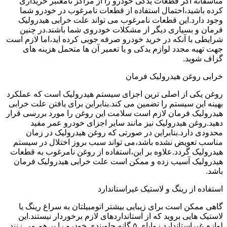
متاسفانه اگر قطعات یدکی خودرو را از مراکز نامعتبر خریداری
کرده باشید،احتمال استفاده از قطعات نامرغوب در خودرو شما
وجود دارد.این قطعات نامرغوب می تواند علت خرابی هیدرولیک
فرمان و بسیاری دیگر از مشکلات خودروی شما باشند.در چنین
شرایطی با آنکه در خرید خودرو صرفه جویی کرده اید،اما لازم است
جهت تهیه مجدد لوازم یدکی و یا تعمیر آن ها متحمل هزینه های
گزاف شوید.
خرابی روغن هیدرولیک فرمان
روغن یکی از اصلی ترین اجزای سیستم هیدرولیک است که عملکرد
بهینه این سیستم را تضمین می کند.بنابراین برای یافتن علت خرابی
هیدرولیک فرمان لازم است سلامت این روغن را مورد بررسی قرار
دهید.روغن هیدرولیک نیز مانند سایر اجزای خودرو عمر مفید
محدودی دارد.بنابراین در صورتی که روغن هیدرولیک در زمان
مناسب تعویض نشده باشد،می تواند سبب بروز اختلال در سیستم
هیدرولیک گردد.علاوه بر این،استفاده از روغن نامرغوب به قطعات
هیدرولیک آسیب زده و ممکن است علت خرابی هیدرولیک فرمان
باشد.
استفاده از رینگ و لاستیک غیراستاندارد
گاهی ممکن است برای زیبایی بیشتر اتومبیلتان به سراغ رینگ یا
لاستیک هایی بروید که از استانداردهای لازم برخوردار نیستند.این
لوازم غیراستاندارد زوایای ۵ گانه جلوبندی خودرو را بر هم می زنند