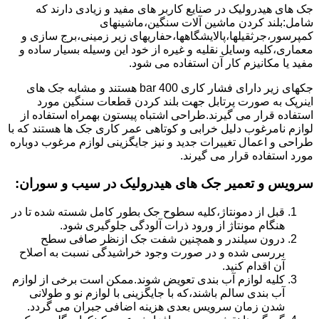
جک های هیدرولیک در صنایع کاربر های مفید و زیادی دارند که
شامل:بلند کردن ماشین آلات سنگین،ماشینهای
کمپرسور،جرثقیلها،پالایشگاهها،حفاریهای زیر زمینی،برج سازی و
معماری،کلیه وسایل نقلیه و غیره از خود این وسیله بسیار ساده و
مفید یا مکانیزم کار آن استفاده می شود.
جکهای زیر دارای فشار کاری 400 bar هستند و مشابه جک های
اینرپک به صورت پرتابل جهت بلند کردن قطعات سنگین مورد
استفاده قرار می گیرند.طراحی اشتباه پیستون بهمراه استفاده از
لوازم نامرغوب دلیل خرابی و کوتاهی عمر کاری جک ها هستند که با
طراحی و اعمال تغییرات جدید و نیز جایگزینی لوازم مرغوب دوباره
مورد استفاده قرار می گیرند.
سرویس و تعمیر جک های هیدرولیک در سیب و سوران
:
قبل از دمونتاژ،کلیه سطوح جک بطور کامل شسته شده تا در
هنگام مونتاژ از ورود ذرات آلودگی جلوگیری شود.
درون سیلندر و همچنین شفت جک ازنظر صافی سطح
بررسی شده و در صورت وجود خراشیدگی نسبت به اصلاح
آن اقدام کنید.
کلیه لوازم آب بندی تعویض شوند.ممکن است برخی از لوازم
آب بندی سالم باشند،که با جایگزینی با لوازم نو و طولانی
شدن زمان سرویس بعدی هزینه اضافی جبران می گردد.