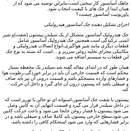
چاهک آسانسور کار سختی است،بنابراین توصیه می شود که از
همان ابتدا از جک های با کیفیت انتخاب شود.
پاوریونیت آسانسور چیست؟
اجزای تشکیل دهنده جک آسانسور هیدرولیکی
جک هیدرولیک آسانسور متشکل از یک سیلندر،پیستون (شفت)و شیر
ایمنی ترکیدگی است.همچنین جک هیدرولیک آسانسور شامل
قطعات دیگری مانند شیر هواگیری،انواع اتصالات هیدرولیکی و
مکانیکی،مجرای تخلیه روغن سرریز و …است که بسته به نوع جک
این قطعات به سیستم اضافه می شوند.
همان طور که در ابتدای مقاله گفته شد،سیلندر یک محفظه بسیار
محکم است که قسمت خارجی آن باید در برابر خوردگی،رطوبت هوا
و فشارهای وارده متسحکم باشد و قسمت درونی آن نیز باید صاف
و صیقلی باشد که پیستون درون آن جای گیرد و داخل آن حرکت
کند.
پیستون یا شفت جک آسانسور،استوانه ای تو خالی یا تورپر است که
در داخل سیلندر قرار می گیرد و قسمت انتهایی آن به کابین وصل
می شود.پیستون با فشار روغن جابجا می شود و باعث حرکت کابین
می شود.سطح خارجی پیستون باید کاملا صاف و صیقلی باشد و در
برابر فشارهایی که وارد می شود استحکام کافی را داشته باشد.