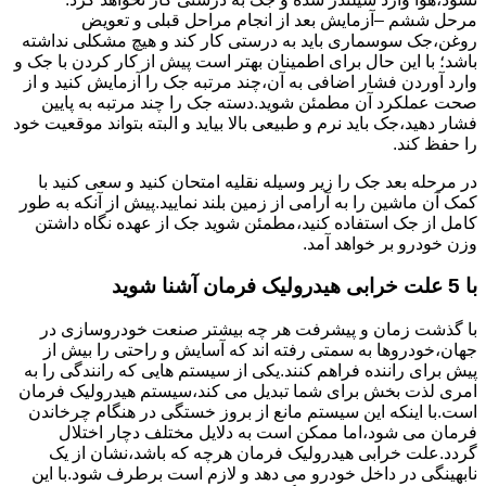
مرحل ششم –آزمایش بعد از انجام مراحل قبلی و تعویض
روغن،جک سوسماری باید به درستی کار کند و هیچ مشکلی نداشته
باشد؛ با این حال برای اطمینان بهتر است پیش از کار کردن با جک و
وارد آوردن فشار اضافی به آن،چند مرتبه جک را آزمایش کنید و از
صحت عملکرد آن مطمئن شوید.دسته جک را چند مرتبه به پایین
فشار دهید،جک باید نرم و طبیعی بالا بیاید و البته بتواند موقعیت خود
را حفظ کند.
در مرحله بعد جک را زیر وسیله نقلیه امتحان کنید و سعی کنید با
کمک آن ماشین را به آرامی از زمین بلند نمایید.پیش از آنکه به طور
کامل از جک استفاده کنید،مطمئن شوید جک از عهده نگاه داشتن
وزن خودرو بر خواهد آمد.
با 5 علت خرابی هیدرولیک فرمان آشنا شوید
با گذشت زمان و پیشرفت هر چه بیشتر صنعت خودروسازی در
جهان،خودروها به سمتی رفته اند که آسایش و راحتی را بیش از
پیش برای راننده فراهم کنند.یکی از سیستم هایی که رانندگی را به
امری لذت بخش برای شما تبدیل می کند،سیستم هیدرولیک فرمان
است.با اینکه این سیستم مانع از بروز خستگی در هنگام چرخاندن
فرمان می شود،اما ممکن است به دلایل مختلف دچار اختلال
گردد.علت خرابی هیدرولیک فرمان هرچه که باشد،نشان از یک
نابهینگی در داخل خودرو می دهد و لازم است برطرف شود.با این