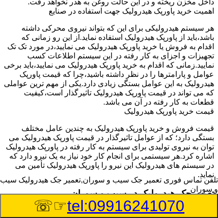
داخل مخزن ریخته و در این حالت روغن به هدر نخواهد رفت.
اهمیت خرید پاورپک هیدرولیک جهت استفاده در صنایع
هر سیستم هیدرولیکی برای این که بتواند نیروی محرکی داشته
باشد،باید از پاورپک هیدرولیک استفاده نماید.از این رو زمانی که
اقدام به فروش یا خرید پاورپک هیدرولیک می نمایید،در مورد تک تک
تجهیزات و اجزای به کار رفته در این سیستم اطلاعات کسب
نمایید.زمانی که اقدام به خرید پاورپک هیدرولیک می نمایید،باید برخی
عوامل و پارامترها را در نظر داشته باشید،چرا که قیمت پاورپک
هیدرولیک به این عوامل بستگی زیادی دارد.یکی از مهم ترین عواملی
که می تواند در قیمت پاورپک هیدرولیک تاثیرگذار است،کیفیت
قطعات به کار رفته در آن می باشد.
قیمت خرید پاورپک هیدرولیک
قیمت فروش و خرید پاورپک هیدرولیک به چندین عامل مختلف
بستگی دارد؛ که از عوامل تاثیرگذار در قیمت پاورپک هیدرولیک می
توان به نیروی تولیدی برای سیستم به کار رفته در پاورپک هیدرولیک
اشاره کرد.هر سیستمی برای انجام کار خود نیاز به یک نیرو دارد که
در سیستم های هیدرولیک این نیرو را پاورپک هیدرولیک تأمین می
نماید.
تلفن تماس فوری
تعمیر جک سیب و سوران,تعمیر جک هیدرولیک سیب
و سوران
تعمیر جک هیدرولیک در سیب و سوران
☞☏
tel:09916241070
وسیله‎ای که با عملکرد خود موجب بلند شدن اهرم و یا وزن سنگین