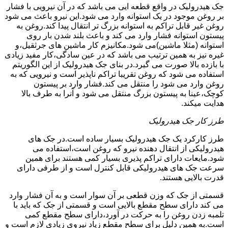
جک هیدرولیک در واقع قطعه ایی می باشد که در آن نیرویی با فشار
بر روغن موجود در یک استوانه وارد می شود.این نیرو باعث می شود
روغن غیر قابل تراکم به استوانه بزرگ تر انتقال پیدا کند.روغن به
پیستون استوانه فشار وارد می کند و باعث بلند شدن بار روی
استوانه (مثلا ماشین)می شود.مکانیزم کار ماشین های جرثقیل،و
غیره نیز به همین ترتیب می باشد که در عین سادگی،کار مفید زیادی
با بازده بالا صورت می گیرد.در بنای جک هیدرولیک از این الگوریتم
استفاده می شود که روغن تقریبا تراکم ناپذیر است و نیرویی که به
روغن وارد می شود را منتقل می کند.فشار وارد بر پیستون
کوچک،عینا به پیستون بزرگ منتقل می شود و آنرا به طرف بالا
هدایت میکند.
طرز کار جک هیدرولیک
طرز کارکرد یک جک هیدرولیک بسیار ساده است.در جک های
هیدرولیکی از انتقال دهنده نیرو که روغن است،استفاده می
شود.مایعات دارای تراکم پذیری بسیار کمی هستند برای همین
سرعت جک های هیدرولیکی قابل کنترل است و از طرفی دارای
قدرت بالایی هستند.
قسمتی از جک که وزن قطعی بر آن سوار است و به آن فشار وارد
می کند دارای سطح مقطع بالایی است و قسمتی از جک که باید با
تلمبه زدن روغن را به حرکت در آورد،دارای سطح مقطع کمی
است.به همین دلیل برای سطح مقطع زیاد نیروی زیادی لازم است و