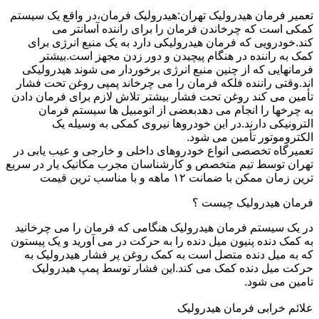
تعمیر فرمان هیدرولیک تهران:هیدرولیک فرمان،در واقع یک سیستم
کمکی است که چرخاندن فرمان را برای راننده آسانتر می
کند.خودرویی که فرمان هیدرولیکی دارد به یک منبع انرژی برای
کمک به راننده در هنگام پیچیدن و دور زدن مجهز است.بیشتر
فرمانهایی که از چنین منبع انرژی برخوردار می شوند هیدرولیکی
اند.وقتی راننده فلکه فرمان را می چرخاند پمپی روغن تحت فشار
تأمین می کند روغن تحت فشار بیشتر تلاش لازم برای فرمان دادن
به چرخها را انجام می دهدبعضی از اتومبیل ها سیستم فرمان
الترونیکی دارند.در این خودروها نیروی کمکی به وسیله یک
الکتروموتور تأمین می شود.
تعمیرگاه تخصصی انواع خودروهای داخلی و خارجی و عیب یابی در
تهران توسط تیم متخصص و کارشناسان مجرب مکانیک یار در سریع
ترین زمان ممکن با ضمانت ۱۲ ماهه و با مناسب ترین قیمت
فرمان هیدرولیک چیست ؟
در یک سیستم فرمان هیدرولیک هنگامی که فرمان را می چرخانید
به کمک دنده پنیون میل دنده را به حرکت در می آورید و یک پیستون
که به میل دنده متصل است به کمک روغن پر فشار هیدرولیک به
حرکت میل دنده کمک می کند.این فشار توسط پمپ هیدرولیک
تامین می شود.
علائم خرابی فرمان هیدرولیک