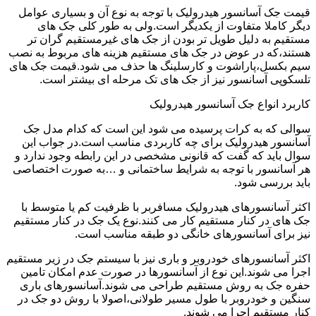
قیمت جک آسانسور هیدرولیک با توجه به نوع آن و بسیاری عوامل
دیگر کاملا متفاوت از یکدیگر است.ولی به طور کلی جک های
مستقیم به دلیل طویل تر بودن از جک های غیرمستقیم گران تر
هستند،که در عوض در جک های مستقیم هزینه های مربوط به نصب
سیم بکسل،پاراشوت و کارسلینگ ها حذف می شود.قیمت جک های
تلسکوپی آسانسور نیز از جک های تک مرحله ای بیشتر است.
کاربرد انواع جک آسانسور هیدرولیک
سوالی که به کرات پرسیده می شود این است که کدام مدل جک
آسانسور هیدرولیک برای چه کاربردی مناسب است.در جواب این
سوال باید که گفت که قانونی مشخصی در این رابطه وجود ندارد و
هر آسانسور با توجه به شرایط ساختمانی و …به صورت اختصاصی
باید بررسی شود.
اکثر آسانسورهای هیدرولیک مسافربر با ظرفیت کم یا متوسط با
جک های در کنار مستقیم کار می کنند.نوع یک جک در کنار مستقیم
نیز برای آسانسورهای خانگی دو طبقه مناسب است.
اکثر آسانسورهای خودروبر و باری نیز با سیستم جک در زیر مستقیم
اجرا می شوند.این نوع از آسانسورها در صورت عدم امکان تامین
حفره جک به روش مستقیم طراحی می شوند.آسانسورهای باری
سنگین و خودروبر با طول مسیر طولانی،اصولا با روش دو جک در
کنار مستقیم اجرا می شوند.