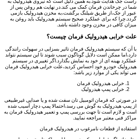
راست جک هدایت شود.به همین دلیل است که نیروی هیدرولیک به
شما در چرخاندن فرمان کمک می کند.در نهایت هم روغن پس از
عبور از جک،از طریق شیلنگ برگشت،به مخزن هیدرولیک بازمی
گردد.چرا که برای عملکرد صحیح سیستم هیدرولیک باید روغن به
میزان کافی در مخزن وجود داشته باشد.
علت خرابی هیدرولیک فرمان چیست؟
با آن که سیستم هیدرولیک فرمان تاثیر بسزایی در سهولت رانندگی
دارد،اما ممکن است دلایل گوناگون سبب شوند تا این سیستم نتواند
عملکرد بهینه ای از خود به نمایش بگذارد.اگر تغییری در سیستم
هیدرولیک خودرو خود احساس کردید،علت خرابی هیدرولیک فرمان
می تواند یکی از موارد زیر باشد:
خرابی هیدرولیک فرمان
خرابی پمپ هیدرولیک
در صورتی که فرمان اتومبیل تان سفت شده و یا صدایی غیرطبیعی
از پمپ هیدرولیک به گوش می رسد،احتمالا پمپ دچار آسیب شده
است و لازم است تا جهت بررسی پمپ و تعمیر هیدرولیک فرمان به
مراکز فنی معتبر مراجعه نمایید.
استفاده از قطعات نامرغوب در هیدرولیک فرمان