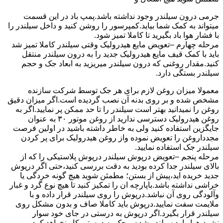
جرمی درون سیلندر وجود نداشته باشد.پمپ باد در این قسمت
میتواند به کمک شما بیاید.کمپرسور را روشن کنید و داخل سیلندر را
با فشار هوا باد بگیرید تا کاملا تمیز شود.
مرحله چهارم –تعویض مایع هیدرولیک وقتی سیلندر کاملا تمیز شد
باید با کمک قیف مایع هیدرولیک جدید را به درون سیلندر منتقل
کنید.مقدار روغنی که درون سیلندر میریزید به ابعاد جک و حجم
سیلندر بستگی دارد.
معمولا میزان روغن لازم برای هر جک توسط شرکت سازنده
مشخص شده و بر روی بدنه آن نصب گردیده است.اگر میزان دقیق
روغن را نمیدانید بهتر است سیلندر را تا حد ممکن پر نمایید.اگر به
روغن هیدرولیک دسترسی ندارید از روغن موتور ۳۰ به عنوان
جایگزین استفاده کنید ولی به خاطر داشته باشید در اولین فرصت
مجدداروغن را تعویض نموده واز روغن هیدرولیک برای پر کردن
سیلندر جک استفاده نمایید.
مرحله پنجم –تعویض درپوش سیلندر درپوش پلاستیکی را که از
بالای سیلندر جدا کرده بودید به دقت بررسی کنید،حتی اگر درپوش
جدید خریده اید،پیش از بستن؛ مطمئن شوید هیچ گونه خردگی یا
خراشی نداشته باشد.باپارچه ان را تمکیز کنید تا هیچ نوع گرد و غبار
وآلودگی روی آن نباشد.درپوش را روی سیلندر قرار داده و با
ملایمت سفت نمایید.درپوش باید کاملا صاف و بدون مشکل روی
سیلندر قرار بگیرد.اگر درپوش به درستی در جای خود سوار
نشود،هوا وارد سیلندر شده و جک به درستی کار نخواهد کرد.