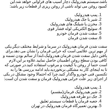
باشد،سیستم هیدرولیک دچار آسیب های فراوانی خواهد شد.این
کمبود روغن می تواند ناشی از روغن ریزی از قطعات زیر باشد:
پمپ هیدرولیک
شیر یا جک هیدرولیک
مخزن یا شیلنگ های هیدرولیک
سوئیچ الکتریکی لوله فشار قوی
سفت شدن فرمان خودرو
سفت شدن فرمان
سفت شدن فرمان هیدرولیک در سرما و شرایط مختلف دیگر،یکی
از مهم ترین علائمی است که خرابی فرمان را نشان می دهد.برای
یافتن دلیل سفت شدن فرمان هیدرولیک،ابتدا از سالم بودن تسمه و
کافی بودن سطح روغن اطمینان حاصل نمایید.علاوه بر این،لازم
است حتما از روغن با کیفیت و مرغوب استفاده کنید.در صورتی که
تا به اینجای کار به مشکلی برنخوردید،باید ادامه بررسی ها را به
تکنسین فنی خودرو واگذار کنید.چرا که احتمالا وجود مشکل در یکی
از اجزای زیر علت خرابی هیدرولیک فرمان و سفت شدن آن است:
پمپ هیدرولیک
شیر هیدرولیک فرمان(مقسم)
جک دو طرفه هیدرولیک
جعبه فرمان یا قطعات سیستم تعلیق
بهترین تعمیرگاه فرمان هیدرولیک در تهران