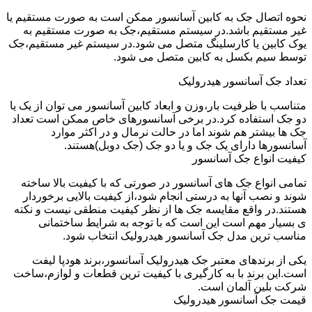
نحوه اتصال جک به کابین آسانسور ممکن است به صورت مستقیم یا
غیر مستقیم باشد.در سیستم مستقیم،جک به صورت مستقیم به
یوک کابین یا کارسلینگ متصل می شود.در سیستم غیر مستقیم،جک
توسط سیم بکسل به کابین متصل می شود.
تعداد جک آسانسور هیدرولیک
متناسب با ظرفیت بار،وزن و ابعاد کابین آسانسور می توان از یک یا
دو جک استفاده کرد.در برخی آسانسورهای خاص ممکن است تعداد
جک ها بیشتر هم شوند اما در حالت نرمال و در اکثر موارد
آسانسورها دارای یک جک و یا دو جک (جک دوبل)هستند.
کیفیت انواع جک آسانسور
تمامی انواع جک های آسانسور در صورتی که با کیفیت بالا ساخته
شوند و نصب آنها به درستی انجام شود،از کیفیت بالایی برخوردار
هستند.در واقع مقایسه جک ها از نظر کیفیت منطقی نیست و نکته
ی بسیار مهم است این است که با توجه به شرایط ساختمانی
مناسب ترین مدل جک آسانسور هیدرولیک انتخاب شود.
یکی از برندهای معتبر جک هیدرولیک آسانسور،برند هودپا لیفت
است.این برند با به کارگیری با کیفیت ترین قطعات و لوازم،ساخت
شرکت بلین آلمان است.
قیمت جک آسانسور هیدرولیک