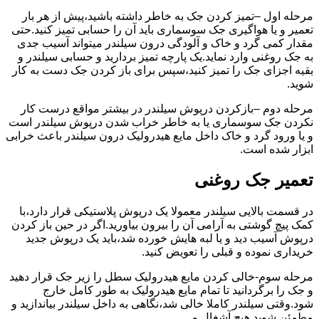
مرحله اول –تمیز کردن جک به خاطر داشته باشید،پیش از هر بار
تعمیر و یا هواگیری جک سوسماری باید آن را حسابی تمیز کنید.حتی
مقدار کمی گرد و خاک و آلودگی درون سیلندر میتواند آسیب جدی
به جک روغنی وارد نماید.یک پارچه تمیز بردارید و حسابی سیلندر و
بقیه اجزای جک را تمیز کنید،سپس برای باز کردن جک دست به کار
شوید.
مرحله دوم –بازکردن درپوش سیلندر در بیشتر مواقع درست کار
نکردن جک سوسماری یا به خاطر خراب شدن درپوش سیلندر است
و یا ورود گرد و خاک داخل مایع هیدرولیک درون سیلندر باعث خرابی
ابزار شده است.
تعمیر جک روغنی
در قسمت بالایی سیلندر معمولا یک درپوش پلاستیکی قرار دارد،با
کمک پیچ گوشتی به آرامی آن را بیرون بیاورید.اگر در حین باز کردن
درپوش آسیب دید و یا لبه هایش خورده شد،باید یک درپوش جدید
خریداری نموده و قبلی را تعویض کنید.
مرحله سوم-خالی کردن مایع هیدرولیک سطل را زیر جک قرار دهید
و جک را برگردانید تا تمام مایع هیدرولیک به طور کامل خارج
شود.وقتی سیلندر کاملا خالی شد،نگاهی به داخل سیلندر بیاندازید و
مطمئن شوید هیچ آشغال و