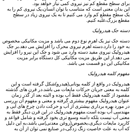
برای سطح مقطع کم نیز نیروی کمی نیاز خواهد بود.
این بدان معنی است که متناسب با توان انسان،یک نیروی کم را به
یک سطح مقطع کم وارد می کنیم تا به یک نیروی زیاد در سطح
مقطع بزرگ،غلبه کنیم.
دسته جک هیدرولیک
دسته جک نیز یک اهرم نوع دوم می باشد و مزیت مکانیکی مخصوص
به خود را دارد.دسته اهرم نیروی محرک را افزایش می دهد.بر جک
هیدرولیک نیروی مفید دسته وارد می شود و جک این نیرو را افزایش
می دهد.از این طریق مزیت مکانیکی کل دستگاه برابر مزیت
مکانیکی این دو قسمت می باشد.
مفهوم کلمه هیدرولیک
هیدرولیک در واقع از کلمه یونانی(هیدرو)شکل گرفته است و این
کلمه به معنی جریان حرکات مایعات می باشد.در قرن های گذشته
مقصود از کلمه هیدرولیک فقط آب بوده و البته بعد از گذر زمان
عنوان هیدرولیک مفهوم بیشتری گرفته و معنی و مفهوم آن بررسی
در مورد بهره برداری بیشتری از آب و حرکت دادن چرخ های آبی و
مهندسی آب بوده است.مفهوم هیدرولیک در این قرن دیگر فقط به
معنی آب نیست بلکه دامنه وسیع تری بخود گرفته و شامل قواعد و
کاربرد مایعات دیگری،بخصوص(روغن معدنی)می باشد،به این دلیل
که آب به علت خاصیت زنگ زدگی،در صنایع نمی توان از آن به