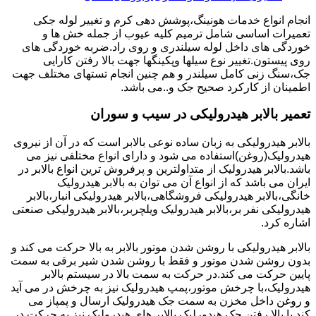
انجام انواع خدمات هونینگ،پوشش دهی کرم و تغییر لوله جکی
تعمیرات اساسی شامل ترمیم کلیه عیوب از جمله خش ها و
خوردگی های داخل لوله سیلندری و روی راد.ضربه خوردگی های
روی پیستون.تغییر نوع سیلها وپکینگها جهت بالا رفتن کارایی
جک،سنگ زنی کامل سیلندر و هم چنین انجام تستهای مختلف جهت
اطمینان از کارکرد صحیح جک و..می باشد.
تعمیر بالابر هیدرولیکی در سیب و سوران
بالابر هیدرولیکی به زبان ساده نوعی بالابر است که در آن از نیروی
هیدرولیک(روغن)استفاده می شود و دارای انواع مختلفی نیز می
باشد.بالابر هیدرولیک از متداولترین و پرفروش ترین انواع بالابر در
ایران می باشد که از انواع آن می توان به بالابر هیدرولیک
خانگی،بالابر هیدرولیکی فروشگاهی،بالابر هیدرولیکی انبار،بالابر
هیدرولیکی نفر بر،بالابر هیدرولیک ویلچربر،بالابر هیدرولیکی صنعتی
اشاره کرد.
بالابر هیدرولیکی با روشن شدن موتور بالابر به بالا حرکت می کند و
بدون روشن شدن موتور و فقط با روشن شدن شیر برقی به سمت
پایین حرکت می کند.در حرکت به سمت بالا در سیستم بالابر
هیدرولیک،با چرخش موتور،پمپ هیدرولیک نیز به چرخش در می آید
و روغن داخل مخزن به سمت جک هیدرولیک ارسال و پمپاز می
کند.با بالا رفتن جک هیدورلیک بالابر های هیدرولیک نیز به حرکت در