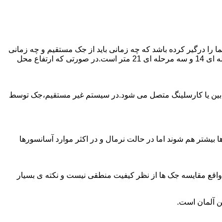
را درگیر کرده باشد که چه زمانی باید از جک مستقیم و چه زمانی
از جک غیرمستقیم استفاده کنیم؟ جک های مستقیم تا 21 متر را ساپورت می کنند و این مقدار در جک تلسکوپی تک مرحله ای 7 متر،دو مرحله ای 14 و سه مرحله ای 21 متر است.در صورتی که ارتفاع محل
ابین یا کارسلینگ متصل می شود.در سیستم غیر مستقیم،جک توسط
بیشتر هم شوند اما در حالت نرمال و در اکثر موارد آسانسورها
ر واقع مقایسه جک ها از نظر کیفیت منطقی نیست و نکته ی بسیار
ن آلمان است.