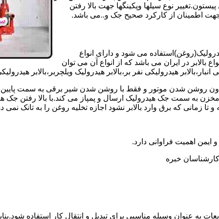
تون.تغییر نوع سیلها وپکینگها جهت بالا رفتن
هت اطمینان از کارکرد صحیح جک و..می باشد.
یدرولیک(روغن)استفاده می شود و دارای انواع
ع بالابر در ایران می باشد که از انواع آن می توان
 انبار،بالابر هیدرولیکی نفر بر،بالابر هیدرولیک ویلچربر،بالابر هیدرول
و بدون روشن شدن موتور و فقط با روشن شدن شیر برقی به سمت پایین 
ن به سمت جک هیدرولیک ارسال و پمپاز می کند.با بالا رفتن جک هیدو
 زمانی که برق وارد بالابر نشود اجازه تخلیه روغن را به تانک نمی ده
 و ایمن اهمیت فراوانی دارد.
ر کارشناسان خبره
عات به عنوان وسیله مناسبی برای تبدیل و انتقال کار استفاده شود.بناب