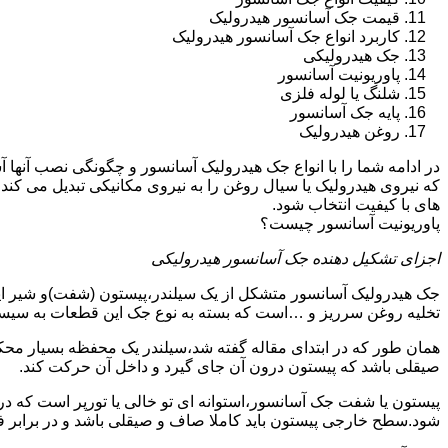
قیمت جک آسانسور هیدرولیک
کاربرد انواع جک آسانسور هیدرولیک
جک هیدرولیکی
پاوریونیت آسانسور
شلنگ یا لوله فلزی
پایه جک آسانسور
روغن هیدرولیک
در ادامه شما را با انواع جک هیدرولیک آسانسور و چگونگی نصب آنه
که نیروی هیدرولیک یا سیال روغن را به نیروی مکانیکی تبدیل می کند
های با کیفیت انتخاب شود.
پاوریونیت آسانسور چیست؟
اجزای تشکیل دهنده جک آسانسور هیدرولیکی
جک هیدرولیک آسانسور متشکل از یک سیلندر،پیستون (شفت)و شیر ای
تخلیه روغن سرریز و …است که بسته به نوع جک این قطعات به سیس
همان طور که در ابتدای مقاله گفته شد،سیلندر یک محفظه بسیار مح
صیقلی باشد که پیستون درون آن جای گیرد و داخل آن حرکت کند.
پیستون یا شفت جک آسانسور،استوانه ای تو خالی یا تورپر است که د
شود.سطح خارجی پیستون باید کاملا صاف و صیقلی باشد و در برابر ف