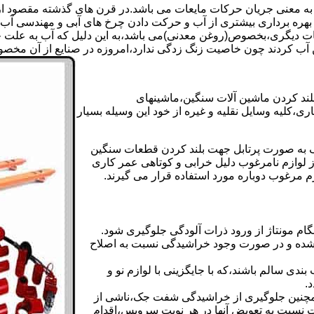
 به معنی جریان حرکات مایعات می باشد.در قرن های گذشته مقصود از ک
بهره برداری بیشتری از آب و حرکت دادن چرخ های آبی و مهندسی آب 
عات دیگری،بخصوص(روغن معدنی)می باشد،به این دلیل که آب به علت خا
 آب کردند چون خاصیت زنگ زدگی ندارد،امروزه در صنایع از آن مخصوصا
بلند کردن ماشین آلات سنگین،ماشینهای
ی،کلیه وسایل نقلیه و غیره از خود این وسیله بسیار
 و مشابه جک های اینرپک به صورت پرتابل جهت بلند کردن قطعات سنگین
ز لوازم نامرغوب دلیل خرابی و کوتاهی عمر کاری
م مرغوب دوباره مورد استفاده قرار می گیرند.
ام مونتاژ از ورود ذرات آلودگی جلوگیری شود.
ده و در صورت وجود خراشیدگی نسبت به اصلاح
دی سالم باشند،که با جایگزینی با لوازم نو و
.
مچنین جلوگیری از خراشیدگی شفت جک،ناشی از
ست نسبت به تعویض آنها در هر نوبت سرویس،اقدام