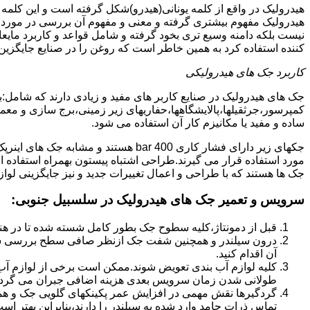
هیدرولیک در واقع از کلمه یونانی(هیدرو)شکل گرفته است و این کلمه
هیدرولیک مفهوم بیشتری گرفته و معنی و مفهوم آن بررسی در مورد 
نیست بلکه دامنه وسیع تری بخود گرفته و شامل قواعد و کاربرد مای
کننده استفاده کرد به همین خاطر است که روغن را در صنایع جایگزین
کاربرد جک های هیدرولیکی
جک های هیدرولیک در صنایع کاربر های مفید و زیادی دارند که شامل:
کمپرسور،جرثقیلها،پالایشگاهها،حفاریهای زیر زمینی،برج سازی و معمار
ساده و مفید یا مکانیزم کار آن استفاده می شود.
جکهای زیر دارای فشار کاری 400 bar هستند
مورد استفاده قرار می گیرند.طراحی اشتباه پیستون بهمراه استفاده ا
جک ها هستند که با طراحی و اعمال تغییرات جدید و نیز جایگزینی لواز
سرویس و تعمیر جک های هیدرولیک در سلسبیل جنوبی
:
قبل از دمونتاژ،کلیه سطوح جک بطور کامل شسته شده تا در هنگ
درون سیلندر و همچنین شفت جک ازنظر صافی سطح بررسی ش
آن اقدام کنید.
کلیه لوازم آب بندی تعویض شوند.ممکن است برخی از لوازم آب بن
طولانی شدن زمان سرویس بعدی هزینه اضافی جبران می گردد
گردگیرها نقش مهمی در افزایش عمر پکینکهای گلویی جک و ه
تماس ذرات جامد وارد شده به سیلندر را دارند،بنابراین بهتر ا