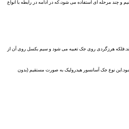
ای آسانسورهایی که ظرفیتشان بیش از 30 تن است از جک های غیرمستقیم و چند مرحله ای استفاده می شود،که در ادامه در رابطه با انواع
کند.فلکه هرزگردی روی جک تعبیه می شود و سیم بکسل روی آن از
شود.این نوع جک آسانسور هیدرولیک به صورت مستقیم (بدون