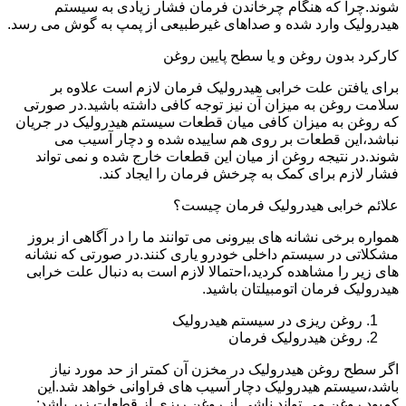
شوند.چرا که هنگام چرخاندن فرمان فشار زیادی به سیستم
هیدرولیک وارد شده و صداهای غیرطبیعی از پمپ به گوش می رسد.
کارکرد بدون روغن و یا سطح پایین روغن
برای یافتن علت خرابی هیدرولیک فرمان لازم است علاوه بر
سلامت روغن به میزان آن نیز توجه کافی داشته باشید.در صورتی
که روغن به میزان کافی میان قطعات سیستم هیدرولیک در جریان
نباشد،این قطعات بر روی هم ساییده شده و دچار آسیب می
شوند.در نتیجه روغن از میان این قطعات خارج شده و نمی تواند
فشار لازم برای کمک به چرخش فرمان را ایجاد کند.
علائم خرابی هیدرولیک فرمان چیست؟
همواره برخی نشانه های بیرونی می توانند ما را در آگاهی از بروز
مشکلاتی در سیستم داخلی خودرو یاری کنند.در صورتی که نشانه
های زیر را مشاهده کردید،احتمالا لازم است به دنبال علت خرابی
هیدرولیک فرمان اتومبیلتان باشید.
روغن ریزی در سیستم هیدرولیک
روغن هیدرولیک فرمان
اگر سطح روغن هیدرولیک در مخزن آن کمتر از حد مورد نیاز
باشد،سیستم هیدرولیک دچار آسیب های فراوانی خواهد شد.این
کمبود روغن می تواند ناشی از روغن ریزی از قطعات زیر باشد: