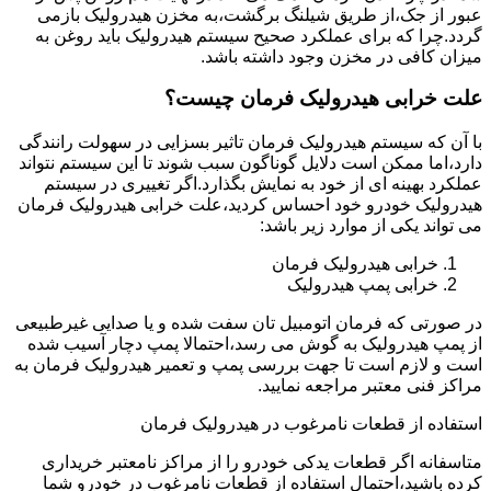
عبور از جک،از طریق شیلنگ برگشت،به مخزن هیدرولیک بازمی
گردد.چرا که برای عملکرد صحیح سیستم هیدرولیک باید روغن به
میزان کافی در مخزن وجود داشته باشد.
علت خرابی هیدرولیک فرمان چیست؟
با آن که سیستم هیدرولیک فرمان تاثیر بسزایی در سهولت رانندگی
دارد،اما ممکن است دلایل گوناگون سبب شوند تا این سیستم نتواند
عملکرد بهینه ای از خود به نمایش بگذارد.اگر تغییری در سیستم
هیدرولیک خودرو خود احساس کردید،علت خرابی هیدرولیک فرمان
می تواند یکی از موارد زیر باشد:
خرابی هیدرولیک فرمان
خرابی پمپ هیدرولیک
در صورتی که فرمان اتومبیل تان سفت شده و یا صدایی غیرطبیعی
از پمپ هیدرولیک به گوش می رسد،احتمالا پمپ دچار آسیب شده
است و لازم است تا جهت بررسی پمپ و تعمیر هیدرولیک فرمان به
مراکز فنی معتبر مراجعه نمایید.
استفاده از قطعات نامرغوب در هیدرولیک فرمان
متاسفانه اگر قطعات یدکی خودرو را از مراکز نامعتبر خریداری
کرده باشید،احتمال استفاده از قطعات نامرغوب در خودرو شما