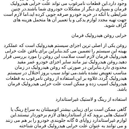
وجود دارد.این قطعات نامرغوب می تواند علت خرابی هیدرولیک
فرمان و بسیاری دیگر از مشکلات خودروی شما باشند.در چنین
شرایطی با آنکه در خرید خودرو صرفه جویی کرده اید،اما لازم است
جهت تهیه مجدد لوازم یدکی و یا تعمیر آن ها متحمل هزینه های
گزاف شوید.
خرابی روغن هیدرولیک فرمان
روغن یکی از اصلی ترین اجزای سیستم هیدرولیک است که عملکرد
بهینه این سیستم را تضمین می کند.بنابراین برای یافتن علت خرابی
هیدرولیک فرمان لازم است سلامت این روغن را مورد بررسی قرار
دهید.روغن هیدرولیک نیز مانند سایر اجزای خودرو عمر مفید
محدودی دارد.بنابراین در صورتی که روغن هیدرولیک در زمان
مناسب تعویض نشده باشد،می تواند سبب بروز اختلال در سیستم
هیدرولیک گردد.علاوه بر این،استفاده از روغن نامرغوب به قطعات
هیدرولیک آسیب زده و ممکن است علت خرابی هیدرولیک فرمان
باشد.
استفاده از رینگ و لاستیک غیراستاندارد
گاهی ممکن است برای زیبایی بیشتر اتومبیلتان به سراغ رینگ یا
لاستیک هایی بروید که از استانداردهای لازم برخوردار نیستند.این
لوازم غیراستاندارد زوایای ۵ گانه جلوبندی خودرو را بر هم می زنند
و می توانند به عنوان علت خرابی هیدرولیک فرمان شناخته