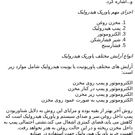
و...اشاره کرد.
اجزای مهم پاورپک هیدرولیک
مخزن روغن
پمپ هیدرولیک
الکتروموتور
شیر فشارشکن
فشارسنج
انواع آرایش مختلف پاورپک هیدرولیک
آرایش های مختلف پاوریونیت یا یونیت هیدرولیک شامل موارد زیر
است:
الکتروموتور و پمپ روی مخزن
الکتروموتور و پمپ در کنار مخزن
الکتروموتور و پمپ زیر مخزن
الکتروموتور و پمپ به صورت عمود روی مخزن
روش آخر بهتر از بقیه بوده و مزایای این روش به دلایل شناوربودن
پمپ داخل روغن،سر و صدای سیستم و پاورپک هیدرولیک است که
کاهش می یابد،فضای کمتری اشغال می کند،نشتی احتمالی پمپ به
داخل مخزن ریخته و در این حالت روغن به هدر نخواهد رفت.
اهمیت خرید پاورپک هیدرولیک جهت استفاده در صنایع