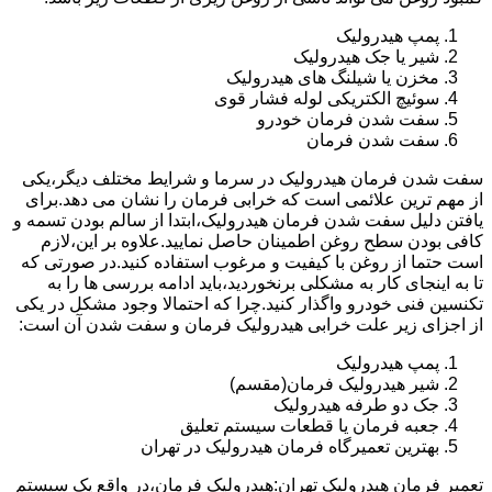
پمپ هیدرولیک
شیر یا جک هیدرولیک
مخزن یا شیلنگ های هیدرولیک
سوئیچ الکتریکی لوله فشار قوی
سفت شدن فرمان خودرو
سفت شدن فرمان
سفت شدن فرمان هیدرولیک در سرما و شرایط مختلف دیگر،یکی
از مهم ترین علائمی است که خرابی فرمان را نشان می دهد.برای
یافتن دلیل سفت شدن فرمان هیدرولیک،ابتدا از سالم بودن تسمه و
کافی بودن سطح روغن اطمینان حاصل نمایید.علاوه بر این،لازم
است حتما از روغن با کیفیت و مرغوب استفاده کنید.در صورتی که
تا به اینجای کار به مشکلی برنخوردید،باید ادامه بررسی ها را به
تکنسین فنی خودرو واگذار کنید.چرا که احتمالا وجود مشکل در یکی
از اجزای زیر علت خرابی هیدرولیک فرمان و سفت شدن آن است:
پمپ هیدرولیک
شیر هیدرولیک فرمان(مقسم)
جک دو طرفه هیدرولیک
جعبه فرمان یا قطعات سیستم تعلیق
بهترین تعمیرگاه فرمان هیدرولیک در تهران
تعمیر فرمان هیدرولیک تهران:هیدرولیک فرمان،در واقع یک سیستم