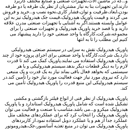
و...که در ماشین آلات،تجهیزات صنعتی و صنایع مختلف کاربرد
دارند.این تجهیزات بنا به نیاز مشتریان از نظر یک طرفه یا دو طرفه
بودن،ابعاد،ظرفیت و توان،فشار کاری،نحوه نصب و...خرید و فروش
می گردند و قیمت پاورپک هیدرولیک،قیمت جک هیدرولیک نیز به این
عوامل وابسته هستند.اگر به آشنایی با تجهیزات صنعتی مدرن علاقه
دارید و یا قصد خرید پاورپک هیدرولیک و تجهیزات صنعتی را برای
مجموعه،شرکت،کارگاه یا واحد صنعتی خود را دارید پیشنهاد می
کنیم این مطلب را تا به انتها
پاورپک هیدرولیک نقش به سزایی در سیستم صنعتی هیدرولیکی
دارد.یک شرکت،کارگاه یا واحد صنعتی برای اجرای پروژه خود از چند
پاورپک هیدرولیک استفاده می نمایند.پاورپک کمک می کند تا قدرت
لازم را به دیگر قطعات دیگر بدهد.سیستم هیدرولیکی و یا هر
سیستمی که بخواهد فعال باقی بماند نیاز به یک قدرت و یک منبعی
دارد که نیروی مورد نیاز جهت فعالیت مورد نیاز خود را تأمین کند.در
سیستم هیدرولیکی این منبع قدرت را پاورپک هیدرولیک تأمین می
کند.
پاورپک هیدرولیک از نظر فنی از انواع فیلتر بازگشتی و مکشی
تشکیل شده است که شامل پاورپک هیدرولیک استاندارد و یا پاورپک
هیدرولیک میکرو و...می باشد.متناسب با صنعت و فعالیت می توان
پاورپک هیدرولیک را انتخاب کرد که برای عملکردهای مختلف مثل
عملکرد جدا از هم و یا عملکرد دوبل استفاده نمود.از کاربردهای
پاورپک هیدرولیک می توان در منبع تغذیه آسانسور،جک،هیدروموتور