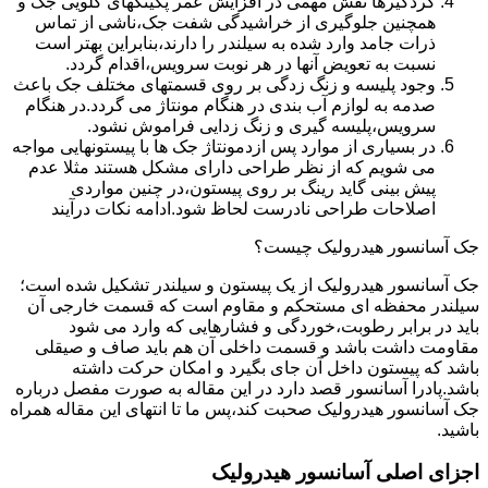
گردگیرها نقش مهمی در افزایش عمر پکینکهای گلویی جک و
همچنین جلوگیری از خراشیدگی شفت جک،ناشی از تماس
ذرات جامد وارد شده به سیلندر را دارند،بنابراین بهتر است
نسبت به تعویض آنها در هر نوبت سرویس،اقدام گردد.
وجود پلیسه و زنگ زدگی بر روی قسمتهای مختلف جک باعث
صدمه به لوازم آب بندی در هنگام مونتاژ می گردد.در هنگام
سرویس،پلیسه گیری و زنگ زدایی فراموش نشود.
در بسیاری از موارد پس ازدمونتاژ جک ها با پیستونهایی مواجه
می شویم که از نظر طراحی دارای مشکل هستند مثلا عدم
پیش بینی گاید رینگ بر روی پیستون،در چنین مواردی
اصلاحات طراحی نادرست لحاظ شود.ادامه نکات درآیند
جک آسانسور هیدرولیک چیست؟
جک آسانسور هیدرولیک از یک پیستون و سیلندر تشکیل شده است؛
سیلندر محفظه ای مستحکم و مقاوم است که قسمت خارجی آن
باید در برابر رطوبت،خوردگی و فشارهایی که وارد می شود
مقاومت داشت باشد و قسمت داخلی آن هم باید صاف و صیقلی
باشد که پیستون داخل آن جای بگیرد و امکان حرکت داشته
باشد.پادرا آسانسور قصد دارد در این مقاله به صورت مفصل درباره
جک آسانسور هیدرولیک صحبت کند،پس ما تا انتهای این مقاله همراه
باشید.
اجزای اصلی آسانسور هیدرولیک