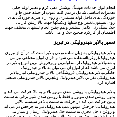
انجام انواع خدمات هونینگ،پوشش دهی کرم و تغییر لوله جکی
تعمیرات اساسی شامل ترمیم کلیه عیوب از جمله خش ها و
خوردگی های داخل لوله سیلندری و روی راد.ضربه خوردگی های
روی پیستون.تغییر نوع سیلها وپکینگها جهت بالا رفتن کارایی
جک،سنگ زنی کامل سیلندر و هم چنین انجام تستهای مختلف جهت
اطمینان از کارکرد صحیح جک و..می باشد.
تعمیر بالابر هیدرولیکی در تبریز
بالابر هیدرولیکی به زبان ساده نوعی بالابر است که در آن از نیروی
هیدرولیک(روغن)استفاده می شود و دارای انواع مختلفی نیز می
باشد.بالابر هیدرولیک از متداولترین و پرفروش ترین انواع بالابر در
ایران می باشد که از انواع آن می توان به بالابر هیدرولیک
خانگی،بالابر هیدرولیکی فروشگاهی،بالابر هیدرولیکی انبار،بالابر
هیدرولیکی نفر بر،بالابر هیدرولیک ویلچربر،بالابر هیدرولیکی صنعتی
اشاره کرد.
بالابر هیدرولیکی با روشن شدن موتور بالابر به بالا حرکت می کند و
بدون روشن شدن موتور و فقط با روشن شدن شیر برقی به سمت
پایین حرکت می کند.در حرکت به سمت بالا در سیستم بالابر
هیدرولیک،با چرخش موتور،پمپ هیدرولیک نیز به چرخش در می آید
و روغن داخل مخزن به سمت جک هیدرولیک ارسال و پمپاز می
کند.با بالا رفتن جک هیدورلیک بالابر های هیدرولیک نیز به حرکت در