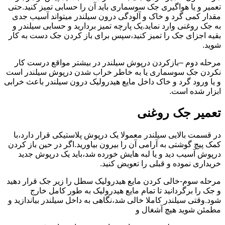
تعمیر و یا هواگیری جک سوسماری باید آن را حسابی تمیز کنید.حتی
مقدار کمی گرد و خاک و آلودگی درون سیلندر میتواند آسیب جدی
به جک روغنی وارد نماید.یک پارچه تمیز بردارید و حسابی سیلندر و
بقیه اجزای جک را تمیز کنید،سپس برای باز کردن جک دست به کار
شوید.
مرحله دوم –بازکردن درپوش سیلندر در بیشتر مواقع درست کار
نکردن جک سوسماری یا به خاطر خراب شدن درپوش سیلندر است
و یا ورود گرد و خاک داخل مایع هیدرولیک درون سیلندر باعث خرابی
ابزار شده است.
تعمیر جک روغنی
در قسمت بالایی سیلندر معمولا یک درپوش پلاستیکی قرار دارد،با
کمک پیچ گوشتی به آرامی آن را بیرون بیاورید.اگر در حین باز کردن
درپوش آسیب دید و یا لبه هایش خورده شد،باید یک درپوش جدید
خریداری نموده و قبلی را تعویض کنید.
مرحله سوم-خالی کردن مایع هیدرولیک سطل را زیر جک قرار دهید
و جک را برگردانید تا تمام مایع هیدرولیک به طور کامل خارج
شود.وقتی سیلندر کاملا خالی شد،نگاهی به داخل سیلندر بیاندازید و
مطمئن شوید هیچ آشغال و