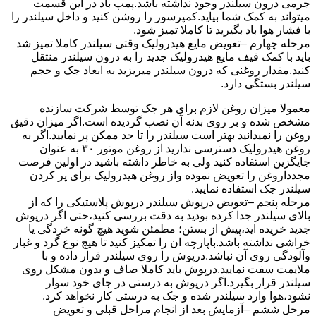
جرمی درون سیلندر وجود نداشته باشد.پمپ باد در این قسمت
میتواند به کمک شما بیاید.کمپرسور را روشن کنید و داخل سیلندر را
با فشار هوا باد بگیرید تا کاملا تمیز شود.
مرحله چهارم –تعویض مایع هیدرولیک وقتی سیلندر کاملا تمیز شد
باید با کمک قیف مایع هیدرولیک جدید را به درون سیلندر منتقل
کنید.مقدار روغنی که درون سیلندر میریزید به ابعاد جک و حجم
سیلندر بستگی دارد.
معمولا میزان روغن لازم برای هر جک توسط شرکت سازنده
مشخص شده و بر روی بدنه آن نصب گردیده است.اگر میزان دقیق
روغن را نمیدانید بهتر است سیلندر را تا حد ممکن پر نمایید.اگر به
روغن هیدرولیک دسترسی ندارید از روغن موتور ۳۰ به عنوان
جایگزین استفاده کنید ولی به خاطر داشته باشید در اولین فرصت
مجدداروغن را تعویض نموده واز روغن هیدرولیک برای پر کردن
سیلندر جک استفاده نمایید.
مرحله پنجم –تعویض درپوش سیلندر درپوش پلاستیکی را که از
بالای سیلندر جدا کرده بودید به دقت بررسی کنید،حتی اگر درپوش
جدید خریده اید،پیش از بستن؛ مطمئن شوید هیچ گونه خردگی یا
خراشی نداشته باشد.باپارچه ان را تمکیز کنید تا هیچ نوع گرد و غبار
وآلودگی روی آن نباشد.درپوش را روی سیلندر قرار داده و با
ملایمت سفت نمایید.درپوش باید کاملا صاف و بدون مشکل روی
سیلندر قرار بگیرد.اگر درپوش به درستی در جای خود سوار
نشود،هوا وارد سیلندر شده و جک به درستی کار نخواهد کرد.
مرحل ششم –آزمایش بعد از انجام مراحل قبلی و تعویض