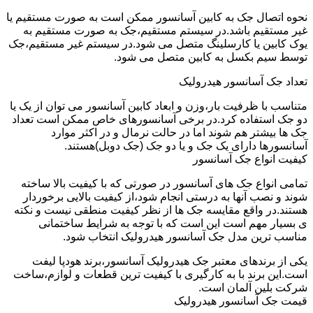
نحوه اتصال جک به کابین آسانسور ممکن است به صورت مستقیم یا
غیر مستقیم باشد.در سیستم مستقیم،جک به صورت مستقیم به
یوک کابین یا کارسلینگ متصل می شود.در سیستم غیر مستقیم،جک
توسط سیم بکسل به کابین متصل می شود.
تعداد جک آسانسور هیدرولیک
متناسب با ظرفیت بار،وزن و ابعاد کابین آسانسور می توان از یک یا
دو جک استفاده کرد.در برخی آسانسورهای خاص ممکن است تعداد
جک ها بیشتر هم شوند اما در حالت نرمال و در اکثر موارد
آسانسورها دارای یک جک و یا دو جک (جک دوبل)هستند.
کیفیت انواع جک آسانسور
تمامی انواع جک های آسانسور در صورتی که با کیفیت بالا ساخته
شوند و نصب آنها به درستی انجام شود،از کیفیت بالایی برخوردار
هستند.در واقع مقایسه جک ها از نظر کیفیت منطقی نیست و نکته
ی بسیار مهم است این است که با توجه به شرایط ساختمانی
مناسب ترین مدل جک آسانسور هیدرولیک انتخاب شود.
یکی از برندهای معتبر جک هیدرولیک آسانسور،برند هودپا لیفت
است.این برند با به کارگیری با کیفیت ترین قطعات و لوازم،ساخت
شرکت بلین آلمان است.
قیمت جک آسانسور هیدرولیک