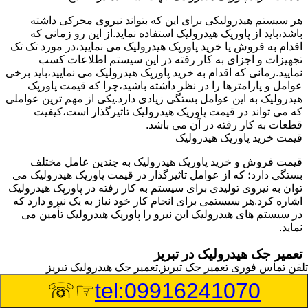
هر سیستم هیدرولیکی برای این که بتواند نیروی محرکی داشته
باشد،باید از پاورپک هیدرولیک استفاده نماید.از این رو زمانی که
اقدام به فروش یا خرید پاورپک هیدرولیک می نمایید،در مورد تک تک
تجهیزات و اجزای به کار رفته در این سیستم اطلاعات کسب
نمایید.زمانی که اقدام به خرید پاورپک هیدرولیک می نمایید،باید برخی
عوامل و پارامترها را در نظر داشته باشید،چرا که قیمت پاورپک
هیدرولیک به این عوامل بستگی زیادی دارد.یکی از مهم ترین عواملی
که می تواند در قیمت پاورپک هیدرولیک تاثیرگذار است،کیفیت
قطعات به کار رفته در آن می باشد.
قیمت خرید پاورپک هیدرولیک
قیمت فروش و خرید پاورپک هیدرولیک به چندین عامل مختلف
بستگی دارد؛ که از عوامل تاثیرگذار در قیمت پاورپک هیدرولیک می
توان به نیروی تولیدی برای سیستم به کار رفته در پاورپک هیدرولیک
اشاره کرد.هر سیستمی برای انجام کار خود نیاز به یک نیرو دارد که
در سیستم های هیدرولیک این نیرو را پاورپک هیدرولیک تأمین می
نماید.
تعمیر جک هیدرولیک در تبریز
تلفن تماس فوری
تعمیر جک تبریز,تعمیر جک هیدرولیک تبریز
وسیله‎ای که با عملکرد خود موجب بلند شدن اهرم و یا وزن سنگین
☞☏
tel:09916241070
در یک قسمت می گردد را جک هیدرولیک می نامند.جک هیدرولیک
نیاز به برق داشته و در بعضی مواقع با استفاده از روغن کار می