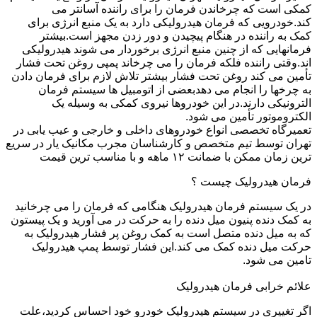
کمکی است که چرخاندن فرمان را برای راننده آسانتر می
کند.خودرویی که فرمان هیدرولیکی دارد به یک منبع انرژی برای
کمک به راننده در هنگام پیچیدن و دور زدن مجهز است.بیشتر
فرمانهایی که از چنین منبع انرژی برخوردار می شوند هیدرولیکی
اند.وقتی راننده فلکه فرمان را می چرخاند پمپی روغن تحت فشار
تأمین می کند روغن تحت فشار بیشتر تلاش لازم برای فرمان دادن
به چرخها را انجام می دهدبعضی از اتومبیل ها سیستم فرمان
الترونیکی دارند.در این خودروها نیروی کمکی به وسیله یک
الکتروموتور تأمین می شود.
تعمیرگاه تخصصی انواع خودروهای داخلی و خارجی و عیب یابی در
تهران توسط تیم متخصص و کارشناسان مجرب مکانیک یار در سریع
ترین زمان ممکن با ضمانت ۱۲ ماهه و با مناسب ترین قیمت
فرمان هیدرولیک چیست ؟
در یک سیستم فرمان هیدرولیک هنگامی که فرمان را می چرخانید
به کمک دنده پنیون میل دنده را به حرکت در می آورید و یک پیستون
که به میل دنده متصل است به کمک روغن پر فشار هیدرولیک به
حرکت میل دنده کمک می کند.این فشار توسط پمپ هیدرولیک
تامین می شود.
علائم خرابی فرمان هیدرولیک
اگر تغییری در سیستم هیدرولیک خودرو خود احساس کردید،علت