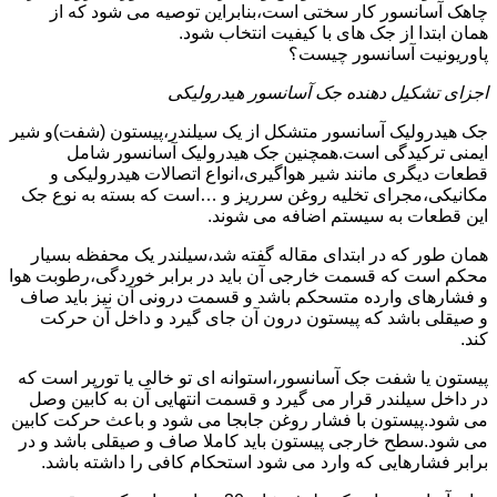
چاهک آسانسور کار سختی است،بنابراین توصیه می شود که از
همان ابتدا از جک های با کیفیت انتخاب شود.
پاوریونیت آسانسور چیست؟
اجزای تشکیل دهنده جک آسانسور هیدرولیکی
جک هیدرولیک آسانسور متشکل از یک سیلندر،پیستون (شفت)و شیر
ایمنی ترکیدگی است.همچنین جک هیدرولیک آسانسور شامل
قطعات دیگری مانند شیر هواگیری،انواع اتصالات هیدرولیکی و
مکانیکی،مجرای تخلیه روغن سرریز و …است که بسته به نوع جک
این قطعات به سیستم اضافه می شوند.
همان طور که در ابتدای مقاله گفته شد،سیلندر یک محفظه بسیار
محکم است که قسمت خارجی آن باید در برابر خوردگی،رطوبت هوا
و فشارهای وارده متسحکم باشد و قسمت درونی آن نیز باید صاف
و صیقلی باشد که پیستون درون آن جای گیرد و داخل آن حرکت
کند.
پیستون یا شفت جک آسانسور،استوانه ای تو خالی یا تورپر است که
در داخل سیلندر قرار می گیرد و قسمت انتهایی آن به کابین وصل
می شود.پیستون با فشار روغن جابجا می شود و باعث حرکت کابین
می شود.سطح خارجی پیستون باید کاملا صاف و صیقلی باشد و در
برابر فشارهایی که وارد می شود استحکام کافی را داشته باشد.