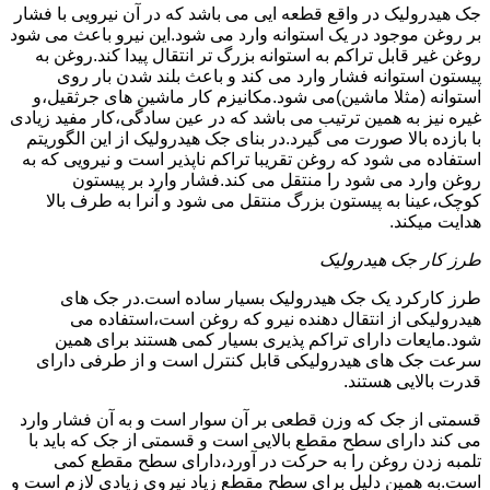
جک هیدرولیک در واقع قطعه ایی می باشد که در آن نیرویی با فشار
بر روغن موجود در یک استوانه وارد می شود.این نیرو باعث می شود
روغن غیر قابل تراکم به استوانه بزرگ تر انتقال پیدا کند.روغن به
پیستون استوانه فشار وارد می کند و باعث بلند شدن بار روی
استوانه (مثلا ماشین)می شود.مکانیزم کار ماشین های جرثقیل،و
غیره نیز به همین ترتیب می باشد که در عین سادگی،کار مفید زیادی
با بازده بالا صورت می گیرد.در بنای جک هیدرولیک از این الگوریتم
استفاده می شود که روغن تقریبا تراکم ناپذیر است و نیرویی که به
روغن وارد می شود را منتقل می کند.فشار وارد بر پیستون
کوچک،عینا به پیستون بزرگ منتقل می شود و آنرا به طرف بالا
هدایت میکند.
طرز کار جک هیدرولیک
طرز کارکرد یک جک هیدرولیک بسیار ساده است.در جک های
هیدرولیکی از انتقال دهنده نیرو که روغن است،استفاده می
شود.مایعات دارای تراکم پذیری بسیار کمی هستند برای همین
سرعت جک های هیدرولیکی قابل کنترل است و از طرفی دارای
قدرت بالایی هستند.
قسمتی از جک که وزن قطعی بر آن سوار است و به آن فشار وارد
می کند دارای سطح مقطع بالایی است و قسمتی از جک که باید با
تلمبه زدن روغن را به حرکت در آورد،دارای سطح مقطع کمی
است.به همین دلیل برای سطح مقطع زیاد نیروی زیادی لازم است و