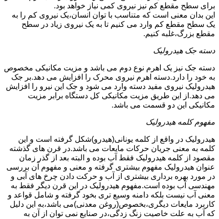
برای سطح مقطع کم نیز نیروی کمی نیاز خواهد بود.
این بدان معنی است که متناسب با توان انسان،یک نیروی کم را به
یک سطح مقطع کم وارد می کنیم تا به یک نیروی زیاد در سطح
مقطع بزرگ،غلبه کنیم.
دسته جک هیدرولیک
دسته جک نیز یک اهرم نوع دوم می باشد و مزیت مکانیکی مخصوص
به خود را دارد.دسته اهرم نیروی محرک را افزایش می دهد.بر جک
هیدرولیک نیروی مفید دسته وارد می شود و جک این نیرو را افزایش
می دهد.از این طریق مزیت مکانیکی کل دستگاه برابر مزیت
مکانیکی این دو قسمت می باشد.
مفهوم کلمه هیدرولیک
هیدرولیک در واقع از کلمه یونانی(هیدرو)شکل گرفته است و این
کلمه به معنی جریان حرکات مایعات می باشد.در قرن های گذشته
مقصود از کلمه هیدرولیک فقط آب بوده و البته بعد از گذر زمان
عنوان هیدرولیک مفهوم بیشتری گرفته و معنی و مفهوم آن بررسی
در مورد بهره برداری بیشتری از آب و حرکت دادن چرخ های آبی و
مهندسی آب بوده است.مفهوم هیدرولیک در این قرن دیگر فقط به
معنی آب نیست بلکه دامنه وسیع تری بخود گرفته و شامل قواعد و
کاربرد مایعات دیگری،بخصوص(روغن معدنی)می باشد،به این دلیل
که آب به علت خاصیت زنگ زدگی،در صنایع نمی توان از آن به