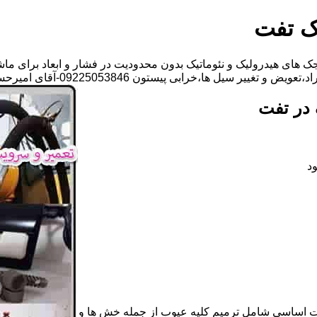
ک تفت
 های هیدرولیک و نئوماتیک بدون محدودیت در فشار و ابعاد برای ماش
 ها،خرابی پیستون 09225053846-آقای امیرحسین باجلان
 در تفت
د
ات اساسی شامل ترمیم کلیه عیوب از جمله خش ها و