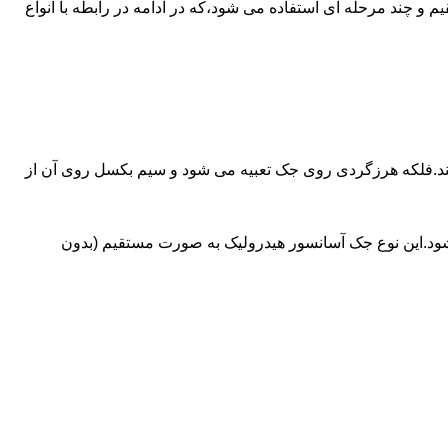
ای آسانسورهایی که ظرفیتشان بیش از 30 تن است از جک های غیرمستقیم و چند مرحله ای استفاده می شود،که در ادامه در رابطه با انواع
کند.فلکه هرزگردی روی جک تعبیه می شود و سیم بکسل روی آن از
شود.این نوع جک آسانسور هیدرولیک به صورت مستقیم (بدون