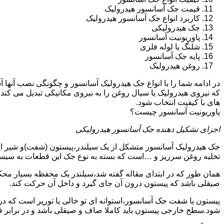
قیمت جک آسانسور هیدرولیک
کاربرد انواع جک آسانسور هیدرولیک
جک هیدرولیکی
پاوریونیت آسانسور
شلنگ یا لوله فلزی
پایه جک آسانسور
روغن هیدرولیک
در ادامه شما را با انواع جک هیدرولیک آسانسور و چگونگی نصب آنه
که نیروی هیدرولیک یا سیال روغن را به نیروی مکانیکی تبدیل می کند
های با کیفیت انتخاب شود.
پاوریونیت آسانسور چیست؟
اجزای تشکیل دهنده جک آسانسور هیدرولیکی
جک هیدرولیک آسانسور متشکل از یک سیلندر،پیستون (شفت)و شیر ای
تخلیه روغن سرریز و …است که بسته به نوع جک این قطعات به سیس
همان طور که در ابتدای مقاله گفته شد،سیلندر یک محفظه بسیار مح
صیقلی باشد که پیستون درون آن جای گیرد و داخل آن حرکت کند.
پیستون یا شفت جک آسانسور،استوانه ای تو خالی یا تورپر است که د
شود.سطح خارجی پیستون باید کاملا صاف و صیقلی باشد و در برابر ف