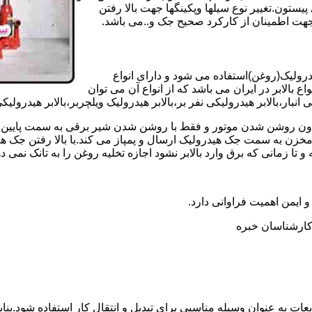
تون.تغییر نوع سیلها وپکینگها جهت بالا رفتن
هت اطمینان از کارکرد صحیح جک و..می باشد.
یدرولیک(روغن)استفاده می شود و دارای انواع
ع بالابر در ایران می باشد که از انواع آن می توان
 انبار،بالابر هیدرولیکی نفر بر،بالابر هیدرولیک ویلچربر،بالابر هیدرول
و بدون روشن شدن موتور و فقط با روشن شدن شیر برقی به سمت پایین 
ن به سمت جک هیدرولیک ارسال و پمپاز می کند.با بالا رفتن جک هیدو
 زمانی که برق وارد بالابر نشود اجازه تخلیه روغن را به تانک نمی ده
 و ایمن اهمیت فراوانی دارد.
ر کارشناسان خبره
عات به عنوان وسیله مناسبی برای تبدیل و انتقال کار استفاده شود.بناب