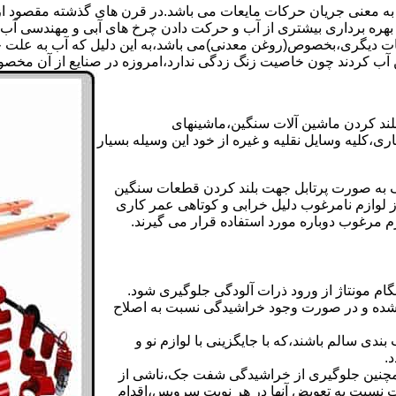
 به معنی جریان حرکات مایعات می باشد.در قرن های گذشته مقصود از ک
بهره برداری بیشتری از آب و حرکت دادن چرخ های آبی و مهندسی آب 
عات دیگری،بخصوص(روغن معدنی)می باشد،به این دلیل که آب به علت خا
 آب کردند چون خاصیت زنگ زدگی ندارد،امروزه در صنایع از آن مخصوصا
بلند کردن ماشین آلات سنگین،ماشینهای
ی،کلیه وسایل نقلیه و غیره از خود این وسیله بسیار
 و مشابه جک های اینرپک به صورت پرتابل جهت بلند کردن قطعات سنگین
ز لوازم نامرغوب دلیل خرابی و کوتاهی عمر کاری
م مرغوب دوباره مورد استفاده قرار می گیرند.
ام مونتاژ از ورود ذرات آلودگی جلوگیری شود.
ده و در صورت وجود خراشیدگی نسبت به اصلاح
دی سالم باشند،که با جایگزینی با لوازم نو و
.
مچنین جلوگیری از خراشیدگی شفت جک،ناشی از
ست نسبت به تعویض آنها در هر نوبت سرویس،اقدام