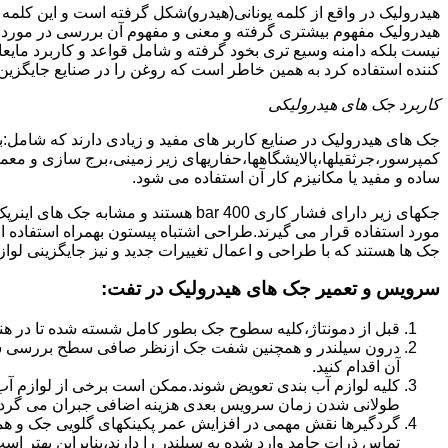
هیدرولیک در واقع از کلمه یونانی(هیدرو)شکل گرفته است و این کلمه
هیدرولیک مفهوم بیشتری گرفته و معنی و مفهوم آن بررسی در مورد 
نیست بلکه دامنه وسیع تری بخود گرفته و شامل قواعد و کاربرد مای
کننده استفاده کرد به همین خاطر است که روغن را در صنایع جایگزین
کاربرد جک های هیدرولیکی
جک های هیدرولیک در صنایع کاربر های مفید و زیادی دارند که شامل:
کمپرسور،جرثقیلها،پالایشگاهها،حفاریهای زیر زمینی،برج سازی و معمار
ساده و مفید یا مکانیزم کار آن استفاده می شود.
جکهای زیر دارای فشار کاری 400 bar هستند
مورد استفاده قرار می گیرند.طراحی اشتباه پیستون بهمراه استفاده ا
جک ها هستند که با طراحی و اعمال تغییرات جدید و نیز جایگزینی لواز
سرویس و تعمیر جک های هیدرولیک در تفت
:
قبل از دمونتاژ،کلیه سطوح جک بطور کامل شسته شده تا در هنگ
درون سیلندر و همچنین شفت جک ازنظر صافی سطح بررسی ش
آن اقدام کنید.
کلیه لوازم آب بندی تعویض شوند.ممکن است برخی از لوازم آب بن
طولانی شدن زمان سرویس بعدی هزینه اضافی جبران می گردد
گردگیرها نقش مهمی در افزایش عمر پکینکهای گلویی جک و ه
تماس ذرات جامد وارد شده به سیلندر را دارند،بنابراین بهتر ا