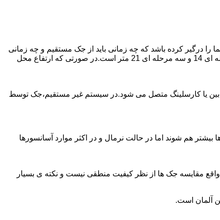
را درگیر کرده باشد که چه زمانی باید از جک مستقیم و چه زمانی
از جک غیرمستقیم استفاده کنیم؟ جک های مستقیم تا 21 متر را ساپورت می کنند و این مقدار در جک تلسکوپی تک مرحله ای 7 متر،دو مرحله ای 14 و سه مرحله ای 21 متر است.در صورتی که ارتفاع محل
ابین یا کارسلینگ متصل می شود.در سیستم غیر مستقیم،جک توسط
بیشتر هم شوند اما در حالت نرمال و در اکثر موارد آسانسورها
ر واقع مقایسه جک ها از نظر کیفیت منطقی نیست و نکته ی بسیار
ن آلمان است.