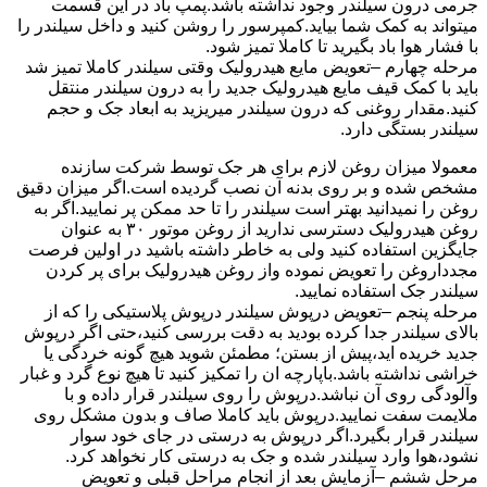
جرمی درون سیلندر وجود نداشته باشد.پمپ باد در این قسمت
میتواند به کمک شما بیاید.کمپرسور را روشن کنید و داخل سیلندر را
با فشار هوا باد بگیرید تا کاملا تمیز شود.
مرحله چهارم –تعویض مایع هیدرولیک وقتی سیلندر کاملا تمیز شد
باید با کمک قیف مایع هیدرولیک جدید را به درون سیلندر منتقل
کنید.مقدار روغنی که درون سیلندر میریزید به ابعاد جک و حجم
سیلندر بستگی دارد.
معمولا میزان روغن لازم برای هر جک توسط شرکت سازنده
مشخص شده و بر روی بدنه آن نصب گردیده است.اگر میزان دقیق
روغن را نمیدانید بهتر است سیلندر را تا حد ممکن پر نمایید.اگر به
روغن هیدرولیک دسترسی ندارید از روغن موتور ۳۰ به عنوان
جایگزین استفاده کنید ولی به خاطر داشته باشید در اولین فرصت
مجدداروغن را تعویض نموده واز روغن هیدرولیک برای پر کردن
سیلندر جک استفاده نمایید.
مرحله پنجم –تعویض درپوش سیلندر درپوش پلاستیکی را که از
بالای سیلندر جدا کرده بودید به دقت بررسی کنید،حتی اگر درپوش
جدید خریده اید،پیش از بستن؛ مطمئن شوید هیچ گونه خردگی یا
خراشی نداشته باشد.باپارچه ان را تمکیز کنید تا هیچ نوع گرد و غبار
وآلودگی روی آن نباشد.درپوش را روی سیلندر قرار داده و با
ملایمت سفت نمایید.درپوش باید کاملا صاف و بدون مشکل روی
سیلندر قرار بگیرد.اگر درپوش به درستی در جای خود سوار
نشود،هوا وارد سیلندر شده و جک به درستی کار نخواهد کرد.
مرحل ششم –آزمایش بعد از انجام مراحل قبلی و تعویض