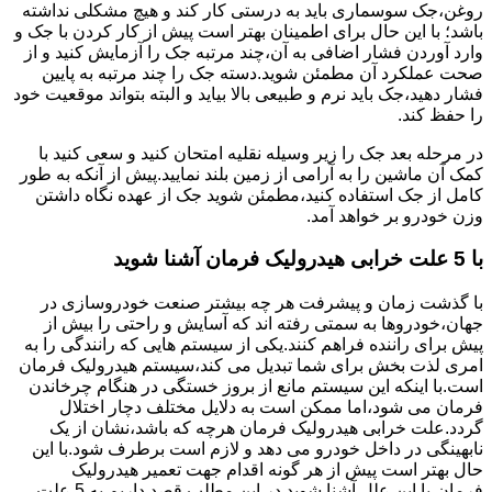
روغن،جک سوسماری باید به درستی کار کند و هیچ مشکلی نداشته
باشد؛ با این حال برای اطمینان بهتر است پیش از کار کردن با جک و
وارد آوردن فشار اضافی به آن،چند مرتبه جک را آزمایش کنید و از
صحت عملکرد آن مطمئن شوید.دسته جک را چند مرتبه به پایین
فشار دهید،جک باید نرم و طبیعی بالا بیاید و البته بتواند موقعیت خود
را حفظ کند.
در مرحله بعد جک را زیر وسیله نقلیه امتحان کنید و سعی کنید با
کمک آن ماشین را به آرامی از زمین بلند نمایید.پیش از آنکه به طور
کامل از جک استفاده کنید،مطمئن شوید جک از عهده نگاه داشتن
وزن خودرو بر خواهد آمد.
با 5 علت خرابی هیدرولیک فرمان آشنا شوید
با گذشت زمان و پیشرفت هر چه بیشتر صنعت خودروسازی در
جهان،خودروها به سمتی رفته اند که آسایش و راحتی را بیش از
پیش برای راننده فراهم کنند.یکی از سیستم هایی که رانندگی را به
امری لذت بخش برای شما تبدیل می کند،سیستم هیدرولیک فرمان
است.با اینکه این سیستم مانع از بروز خستگی در هنگام چرخاندن
فرمان می شود،اما ممکن است به دلایل مختلف دچار اختلال
گردد.علت خرابی هیدرولیک فرمان هرچه که باشد،نشان از یک
نابهینگی در داخل خودرو می دهد و لازم است برطرف شود.با این
حال بهتر است پیش از هر گونه اقدام جهت تعمیر هیدرولیک
فرمان،با این علل آشنا شوید.در این مطلب قصد داریم به 5 علت