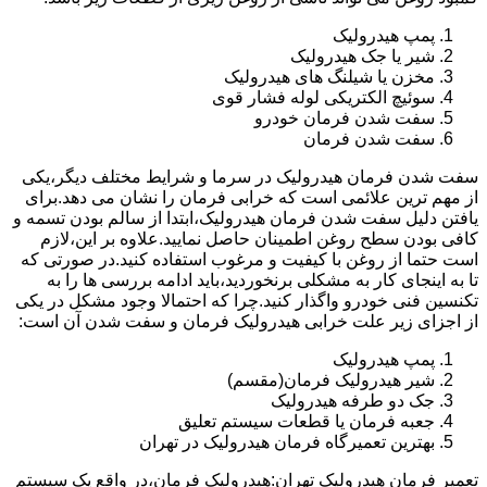
پمپ هیدرولیک
شیر یا جک هیدرولیک
مخزن یا شیلنگ های هیدرولیک
سوئیچ الکتریکی لوله فشار قوی
سفت شدن فرمان خودرو
سفت شدن فرمان
سفت شدن فرمان هیدرولیک در سرما و شرایط مختلف دیگر،یکی
از مهم ترین علائمی است که خرابی فرمان را نشان می دهد.برای
یافتن دلیل سفت شدن فرمان هیدرولیک،ابتدا از سالم بودن تسمه و
کافی بودن سطح روغن اطمینان حاصل نمایید.علاوه بر این،لازم
است حتما از روغن با کیفیت و مرغوب استفاده کنید.در صورتی که
تا به اینجای کار به مشکلی برنخوردید،باید ادامه بررسی ها را به
تکنسین فنی خودرو واگذار کنید.چرا که احتمالا وجود مشکل در یکی
از اجزای زیر علت خرابی هیدرولیک فرمان و سفت شدن آن است:
پمپ هیدرولیک
شیر هیدرولیک فرمان(مقسم)
جک دو طرفه هیدرولیک
جعبه فرمان یا قطعات سیستم تعلیق
بهترین تعمیرگاه فرمان هیدرولیک در تهران
تعمیر فرمان هیدرولیک تهران:هیدرولیک فرمان،در واقع یک سیستم