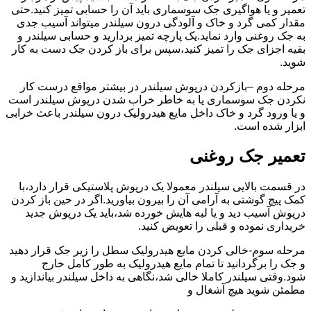
تعمیر و یا هواگیری جک سوسماری باید آن را حسابی تمیز کنید.حتی
مقدار کمی گرد و خاک و آلودگی درون سیلندر میتواند آسیب جدی
به جک روغنی وارد نماید.یک پارچه تمیز بردارید و حسابی سیلندر و
بقیه اجزای جک را تمیز کنید،سپس برای باز کردن جک دست به کار
شوید.
مرحله دوم –بازکردن درپوش سیلندر در بیشتر مواقع درست کار
نکردن جک سوسماری یا به خاطر خراب شدن درپوش سیلندر است
و یا ورود گرد و خاک داخل مایع هیدرولیک درون سیلندر باعث خرابی
ابزار شده است.
تعمیر جک روغنی
در قسمت بالایی سیلندر معمولا یک درپوش پلاستیکی قرار دارد،با
کمک پیچ گوشتی به آرامی آن را بیرون بیاورید.اگر در حین باز کردن
درپوش آسیب دید و یا لبه هایش خورده شد،باید یک درپوش جدید
خریداری نموده و قبلی را تعویض کنید.
مرحله سوم-خالی کردن مایع هیدرولیک سطل را زیر جک قرار دهید
و جک را برگردانید تا تمام مایع هیدرولیک به طور کامل خارج
شود.وقتی سیلندر کاملا خالی شد،نگاهی به داخل سیلندر بیاندازید و
مطمئن شوید هیچ آشغال و