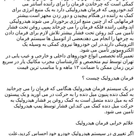
کمکی است که چرخاندن فرمان را برای راننده آسانتر می
کند.خودرویی که فرمان هیدرولیکی دارد به یک منبع انرژی برای
کمک به راننده در هنگام پیچیدن و دور زدن مجهز است.بیشتر
فرمانهایی که از چنین منبع انرژی برخوردار می شوند هیدرولیکی
اند.وقتی راننده فلکه فرمان را می چرخاند پمپی روغن تحت فشار
تأمین می کند روغن تحت فشار بیشتر تلاش لازم برای فرمان دادن
به چرخها را انجام می دهدبعضی از اتومبیل ها سیستم فرمان
الترونیکی دارند.در این خودروها نیروی کمکی به وسیله یک
الکتروموتور تأمین می شود.
تعمیرگاه تخصصی انواع خودروهای داخلی و خارجی و عیب یابی در
تهران توسط تیم متخصص و کارشناسان مجرب مکانیک یار در سریع
ترین زمان ممکن با ضمانت ۱۲ ماهه و با مناسب ترین قیمت
فرمان هیدرولیک چیست ؟
در یک سیستم فرمان هیدرولیک هنگامی که فرمان را می چرخانید
به کمک دنده پنیون میل دنده را به حرکت در می آورید و یک پیستون
که به میل دنده متصل است به کمک روغن پر فشار هیدرولیک به
حرکت میل دنده کمک می کند.این فشار توسط پمپ هیدرولیک
تامین می شود.
علائم خرابی فرمان هیدرولیک
اگر تغییری در سیستم هیدرولیک خودرو خود احساس کردید،علت