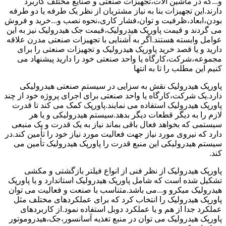
و...که در ماشین آلات،تجهیزات صنعتی و صنایع مختلف کاربرد
دارند.این تجهیزات بنا به نیاز مشتریان از نظر یک طرفه یا دو طرفه
بودن،ابعاد،ظرفیت و توان،فشار کاری،نحوه نصب و...خرید و فروش
می گردند و قیمت پاورپک هیدرولیک،قیمت جک هیدرولیک نیز به این
عوامل وابسته هستند.اگر به آشنایی با تجهیزات صنعتی مدرن علاقه
دارید و یا قصد خرید پاورپک هیدرولیک و تجهیزات صنعتی را برای
مجموعه،شرکت،کارگاه یا واحد صنعتی خود را دارید پیشنهاد می
کنیم این مطلب را تا به انتها
پاورپک هیدرولیک نقش به سزایی در سیستم صنعتی هیدرولیکی
دارد.یک شرکت،کارگاه یا واحد صنعتی برای اجرای پروژه خود از چند
پاورپک هیدرولیک استفاده می نمایند.پاورپک کمک می کند تا قدرت
لازم را به دیگر قطعات دیگر بدهد.سیستم هیدرولیکی و یا هر
سیستمی که بخواهد فعال باقی بماند نیاز به یک قدرت و یک منبعی
دارد که نیروی مورد نیاز جهت فعالیت مورد نیاز خود را تأمین کند.در
سیستم هیدرولیکی این منبع قدرت را پاورپک هیدرولیک تأمین می
کند.
پاورپک هیدرولیک از نظر فنی از انواع فیلتر بازگشتی و مکشی
تشکیل شده است که شامل پاورپک هیدرولیک استاندارد و یا پاورپک
هیدرولیک میکرو و...می باشد.متناسب با صنعت و فعالیت می توان
پاورپک هیدرولیک را انتخاب کرد که برای عملکردهای مختلف مثل
عملکرد جدا از هم و یا عملکرد دوبل استفاده نمود.از کاربردهای
پاورپک هیدرولیک می توان در منبع تغذیه آسانسور،جک،هیدروموتور