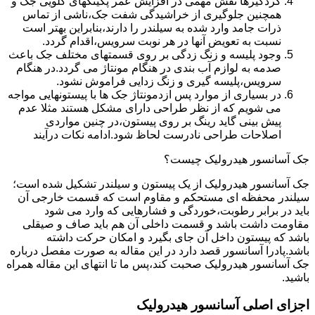
گردگیرها نقش مهمی در افزایش عمر پکینکهای گلویی جک و
همچنین جلوگیری از خراشیدگی شفت جک،ناشی از تماس
ذرات جامد وارد شده به سیلندر را دارند،بنابراین بهتر است
نسبت به تعویض آنها در هر نوبت سرویس،اقدام گردد.
وجود پلیسه و زنگ زدگی بر روی قسمتهای مختلف جک باعث
صدمه به لوازم آب بندی در هنگام مونتاژ می گردد.در هنگام
سرویس،پلیسه گیری و زنگ زدایی فراموش نشود.
در بسیاری از موارد پس ازدمونتاژ جک ها با پیستونهایی مواجه
می شویم که از نظر طراحی دارای مشکل هستند مثلا عدم
پیش بینی گاید رینگ بر روی پیستون،در چنین مواردی
اصلاحات طراحی نادرست لحاظ شود.ادامه نکات درآیند
جک آسانسور هیدرولیک چیست؟
جک آسانسور هیدرولیک از یک پیستون و سیلندر تشکیل شده است؛
سیلندر محفظه ای مستحکم و مقاوم است که قسمت خارجی آن
باید در برابر رطوبت،خوردگی و فشارهایی که وارد می شود
مقاومت داشت باشد و قسمت داخلی آن هم باید صاف و صیقلی
باشد که پیستون داخل آن جای بگیرد و امکان حرکت داشته
باشد.پادرا آسانسور قصد دارد در این مقاله به صورت مفصل درباره
جک آسانسور هیدرولیک صحبت کند،پس ما تا انتهای این مقاله همراه
باشید.
اجزای اصلی آسانسور هیدرولیک