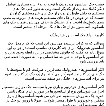
قیمت جک آسانسور هیدرولیک با توجه به نوع آن و بسیاری عوامل
دیگر کاملا متفاوت از یکدیگر است.ولی به طور کلی جک های
مستقیم به دلیل طویل تر بودن از جک های غیرمستقیم گران تر
هستند،که در عوض در جک های مستقیم هزینه های مربوط به نصب
سیم بکسل،پاراشوت و کارسلینگ ها حذف می شود.قیمت جک های
تلسکوپی آسانسور نیز از جک های تک مرحله ای بیشتر است.
کاربرد انواع جک آسانسور هیدرولیک
سوالی که به کرات پرسیده می شود این است که کدام مدل جک
آسانسور هیدرولیک برای چه کاربردی مناسب است.در جواب این
سوال باید که گفت که قانونی مشخصی در این رابطه وجود ندارد و
هر آسانسور با توجه به شرایط ساختمانی و …به صورت اختصاصی
باید بررسی شود.
اکثر آسانسورهای هیدرولیک مسافربر با ظرفیت کم یا متوسط با
جک های در کنار مستقیم کار می کنند.نوع یک جک در کنار مستقیم
نیز برای آسانسورهای خانگی دو طبقه مناسب است.
اکثر آسانسورهای خودروبر و باری نیز با سیستم جک در زیر مستقیم
اجرا می شوند.این نوع از آسانسورها در صورت عدم امکان تامین
حفره جک به روش مستقیم طراحی می شوند.آسانسورهای باری
سنگین و خودروبر با طول مسیر طولانی،اصولا با روش دو جک در
کنار مستقیم اجرا می شوند.