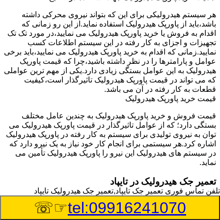
هر سیستم هیدرولیکی برای این که بتواند نیروی محرکی داشته
باشد،باید از پاورپک هیدرولیک استفاده نماید.از این رو زمانی که
اقدام به فروش یا خرید پاورپک هیدرولیک می نمایید،در مورد تک تک
تجهیزات و اجزای به کار رفته در این سیستم اطلاعات کسب
نمایید.زمانی که اقدام به خرید پاورپک هیدرولیک می نمایید،باید برخی
عوامل و پارامترها را در نظر داشته باشید،چرا که قیمت پاورپک
هیدرولیک به این عوامل بستگی زیادی دارد.یکی از مهم ترین عواملی
که می تواند در قیمت پاورپک هیدرولیک تاثیرگذار است،کیفیت
قطعات به کار رفته در آن می باشد.
قیمت خرید پاورپک هیدرولیک
قیمت فروش و خرید پاورپک هیدرولیک به چندین عامل مختلف
بستگی دارد؛ که از عوامل تاثیرگذار در قیمت پاورپک هیدرولیک می
توان به نیروی تولیدی برای سیستم به کار رفته در پاورپک هیدرولیک
اشاره کرد.هر سیستمی برای انجام کار خود نیاز به یک نیرو دارد که
در سیستم های هیدرولیک این نیرو را پاورپک هیدرولیک تأمین می
نماید.
تعمیر جک هیدرولیک در تایپاد
تلفن تماس فوری
تعمیر جک تایپاد,تعمیر جک هیدرولیک تایپاد
وسیله‎ای که با عملکرد خود موجب بلند شدن اهرم و یا وزن سنگین
☞☏
tel:09916241070
در یک قسمت می گردد را جک هیدرولیک می نامند.جک هیدرولیک
نیاز به برق داشته و در بعضی مواقع با استفاده از روغن کار می