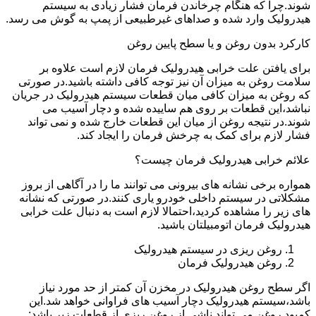
شوند.چرا که هنگام چرخاندن فرمان فشار زیادی به سیستم
هیدرولیک وارد شده و صداهای غیرطبیعی از پمپ به گوش می رسد.
کارکرد بدون روغن و یا سطح پایین روغن
برای یافتن علت خرابی هیدرولیک فرمان لازم است علاوه بر
سلامت روغن به میزان آن نیز توجه کافی داشته باشید.در صورتی
که روغن به میزان کافی میان قطعات سیستم هیدرولیک در جریان
نباشد،این قطعات بر روی هم ساییده شده و دچار آسیب می
شوند.در نتیجه روغن از میان این قطعات خارج شده و نمی تواند
فشار لازم برای کمک به چرخش فرمان را ایجاد کند.
علائم خرابی هیدرولیک فرمان چیست؟
همواره برخی نشانه های بیرونی می توانند ما را در آگاهی از بروز
مشکلاتی در سیستم داخلی خودرو یاری کنند.در صورتی که نشانه
های زیر را مشاهده کردید،احتمالا لازم است به دنبال علت خرابی
هیدرولیک فرمان اتومبیلتان باشید.
روغن ریزی در سیستم هیدرولیک
روغن هیدرولیک فرمان
اگر سطح روغن هیدرولیک در مخزن آن کمتر از حد مورد نیاز
باشد،سیستم هیدرولیک دچار آسیب های فراوانی خواهد شد.این
کمبود روغن می تواند ناشی از روغن ریزی از قطعات زیر باشد: