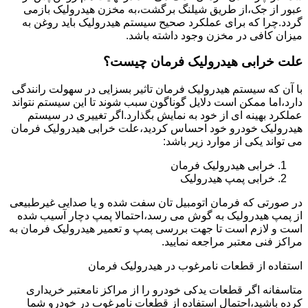
عبور از جک،از طریق شیلنگ برگشت،به مخزن هیدرولیک بازمی
گردد.چرا که برای عملکرد صحیح سیستم هیدرولیک باید روغن به
میزان کافی در مخزن وجود داشته باشد.
علت خرابی هیدرولیک فرمان چیست؟
با آن که سیستم هیدرولیک فرمان تاثیر بسزایی در سهولت رانندگی
دارد،اما ممکن است دلایل گوناگون سبب شوند تا این سیستم نتواند
عملکرد بهینه ای از خود به نمایش بگذارد.اگر تغییری در سیستم
هیدرولیک خودرو خود احساس کردید،علت خرابی هیدرولیک فرمان
می تواند یکی از موارد زیر باشد:
خرابی هیدرولیک فرمان
خرابی پمپ هیدرولیک
در صورتی که فرمان اتومبیل تان سفت شده و یا صدایی غیرطبیعی
از پمپ هیدرولیک به گوش می رسد،احتمالا پمپ دچار آسیب شده
است و لازم است تا جهت بررسی پمپ و تعمیر هیدرولیک فرمان به
مراکز فنی معتبر مراجعه نمایید.
استفاده از قطعات نامرغوب در هیدرولیک فرمان
متاسفانه اگر قطعات یدکی خودرو را از مراکز نامعتبر خریداری
کرده باشید،احتمال استفاده از قطعات نامرغوب در خودرو شما