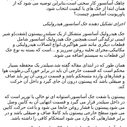
چاهک آسانسور کار سختی است،بنابراین توصیه می شود که از
همان ابتدا از جک های با کیفیت انتخاب شود.
پاوریونیت آسانسور چیست؟
اجزای تشکیل دهنده جک آسانسور هیدرولیکی
جک هیدرولیک آسانسور متشکل از یک سیلندر،پیستون (شفت)و شیر
ایمنی ترکیدگی است.همچنین جک هیدرولیک آسانسور شامل
قطعات دیگری مانند شیر هواگیری،انواع اتصالات هیدرولیکی و
مکانیکی،مجرای تخلیه روغن سرریز و …است که بسته به نوع جک
این قطعات به سیستم اضافه می شوند.
همان طور که در ابتدای مقاله گفته شد،سیلندر یک محفظه بسیار
محکم است که قسمت خارجی آن باید در برابر خوردگی،رطوبت هوا
و فشارهای وارده متسحکم باشد و قسمت درونی آن نیز باید صاف
و صیقلی باشد که پیستون درون آن جای گیرد و داخل آن حرکت
کند.
پیستون یا شفت جک آسانسور،استوانه ای تو خالی یا تورپر است که
در داخل سیلندر قرار می گیرد و قسمت انتهایی آن به کابین وصل
می شود.پیستون با فشار روغن جابجا می شود و باعث حرکت کابین
می شود.سطح خارجی پیستون باید کاملا صاف و صیقلی باشد و در
برابر فشارهایی که وارد می شود استحکام کافی را داشته باشد.