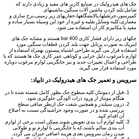
جک های هیدرولیک در صنایع کاربر های مفید و زیادی دارند که
شامل:بلند کردن ماشین آلات سنگین،ماشینهای
کمپرسور،جرثقیلها،پالایشگاهها،حفاریهای زیر زمینی،برج سازی و
معماری،کلیه وسایل نقلیه و غیره از خود این وسیله بسیار ساده و
مفید یا مکانیزم کار آن استفاده می شود.
جکهای زیر دارای فشار کاری 400 bar هستند و مشابه جک های
اینرپک به صورت پرتابل جهت بلند کردن قطعات سنگین مورد
استفاده قرار می گیرند.طراحی اشتباه پیستون بهمراه استفاده از
لوازم نامرغوب دلیل خرابی و کوتاهی عمر کاری جک ها هستند که با
طراحی و اعمال تغییرات جدید و نیز جایگزینی لوازم مرغوب دوباره
مورد استفاده قرار می گیرند.
سرویس و تعمیر جک های هیدرولیک در تایپاد
:
قبل از دمونتاژ،کلیه سطوح جک بطور کامل شسته شده تا در
هنگام مونتاژ از ورود ذرات آلودگی جلوگیری شود.
درون سیلندر و همچنین شفت جک ازنظر صافی سطح
بررسی شده و در صورت وجود خراشیدگی نسبت به اصلاح
آن اقدام کنید.
کلیه لوازم آب بندی تعویض شوند.ممکن است برخی از لوازم
آب بندی سالم باشند،که با جایگزینی با لوازم نو و طولانی
شدن زمان سرویس بعدی هزینه اضافی جبران می گردد.