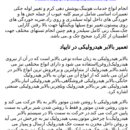
انجام انواع خدمات هونینگ،پوشش دهی کرم و تغییر لوله جکی
تعمیرات اساسی شامل ترمیم کلیه عیوب از جمله خش ها و
خوردگی های داخل لوله سیلندری و روی راد.ضربه خوردگی های
روی پیستون.تغییر نوع سیلها وپکینگها جهت بالا رفتن کارایی
جک،سنگ زنی کامل سیلندر و هم چنین انجام تستهای مختلف جهت
اطمینان از کارکرد صحیح جک و..می باشد.
تعمیر بالابر هیدرولیکی در تایپاد
بالابر هیدرولیکی به زبان ساده نوعی بالابر است که در آن از نیروی
هیدرولیک(روغن)استفاده می شود و دارای انواع مختلفی نیز می
باشد.بالابر هیدرولیک از متداولترین و پرفروش ترین انواع بالابر در
ایران می باشد که از انواع آن می توان به بالابر هیدرولیک
خانگی،بالابر هیدرولیکی فروشگاهی،بالابر هیدرولیکی انبار،بالابر
هیدرولیکی نفر بر،بالابر هیدرولیک ویلچربر،بالابر هیدرولیکی صنعتی
اشاره کرد.
بالابر هیدرولیکی با روشن شدن موتور بالابر به بالا حرکت می کند و
بدون روشن شدن موتور و فقط با روشن شدن شیر برقی به سمت
پایین حرکت می کند.در حرکت به سمت بالا در سیستم بالابر
هیدرولیک،با چرخش موتور،پمپ هیدرولیک نیز به چرخش در می آید
و روغن داخل مخزن به سمت جک هیدرولیک ارسال و پمپاز می
کند.با بالا رفتن جک هیدورلیک بالابر های هیدرولیک نیز به حرکت در