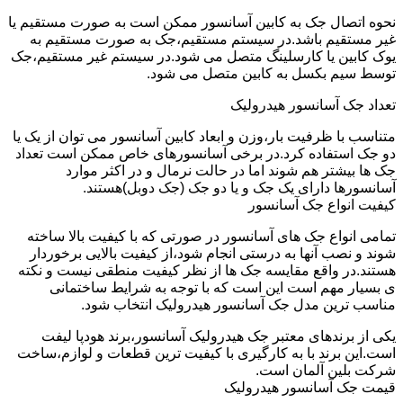
نحوه اتصال جک به کابین آسانسور ممکن است به صورت مستقیم یا
غیر مستقیم باشد.در سیستم مستقیم،جک به صورت مستقیم به
یوک کابین یا کارسلینگ متصل می شود.در سیستم غیر مستقیم،جک
توسط سیم بکسل به کابین متصل می شود.
تعداد جک آسانسور هیدرولیک
متناسب با ظرفیت بار،وزن و ابعاد کابین آسانسور می توان از یک یا
دو جک استفاده کرد.در برخی آسانسورهای خاص ممکن است تعداد
جک ها بیشتر هم شوند اما در حالت نرمال و در اکثر موارد
آسانسورها دارای یک جک و یا دو جک (جک دوبل)هستند.
کیفیت انواع جک آسانسور
تمامی انواع جک های آسانسور در صورتی که با کیفیت بالا ساخته
شوند و نصب آنها به درستی انجام شود،از کیفیت بالایی برخوردار
هستند.در واقع مقایسه جک ها از نظر کیفیت منطقی نیست و نکته
ی بسیار مهم است این است که با توجه به شرایط ساختمانی
مناسب ترین مدل جک آسانسور هیدرولیک انتخاب شود.
یکی از برندهای معتبر جک هیدرولیک آسانسور،برند هودپا لیفت
است.این برند با به کارگیری با کیفیت ترین قطعات و لوازم،ساخت
شرکت بلین آلمان است.
قیمت جک آسانسور هیدرولیک