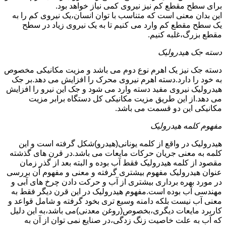
برای سطح مقطع کم نیز نیروی کمی نیاز خواهد بود.
این بدان معنی است که متناسب با توان انسان،یک نیروی کم را به
یک سطح مقطع کم وارد می کنیم تا به یک نیروی زیاد در سطح
مقطع بزرگ،غلبه کنیم.
دسته جک هیدرولیک
دسته جک نیز یک اهرم نوع دوم می باشد و مزیت مکانیکی مخصوص
به خود را دارد.دسته اهرم نیروی محرک را افزایش می دهد.بر جک
هیدرولیک نیروی مفید دسته وارد می شود و جک این نیرو را افزایش
می دهد.از این طریق مزیت مکانیکی کل دستگاه برابر مزیت
مکانیکی این دو قسمت می باشد.
مفهوم کلمه هیدرولیک
هیدرولیک در واقع از کلمه یونانی(هیدرو)شکل گرفته است و این
کلمه به معنی جریان حرکات مایعات می باشد.در قرن های گذشته
مقصود از کلمه هیدرولیک فقط آب بوده و البته بعد از گذر زمان
عنوان هیدرولیک مفهوم بیشتری گرفته و معنی و مفهوم آن بررسی
در مورد بهره برداری بیشتری از آب و حرکت دادن چرخ های آبی و
مهندسی آب بوده است.مفهوم هیدرولیک در این قرن دیگر فقط به
معنی آب نیست بلکه دامنه وسیع تری بخود گرفته و شامل قواعد و
کاربرد مایعات دیگری،بخصوص(روغن معدنی)می باشد،به این دلیل
که آب به علت خاصیت زنگ زدگی،در صنایع نمی توان از آن به