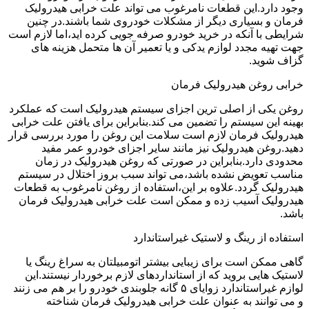
وجود دارد.این قطعات نامرغوب می تواند علت خرابی هیدرولیک
فرمان و بسیاری دیگر از مشکلات خودروی شما باشند.در چنین
شرایطی با آنکه در خرید خودرو صرفه جویی کرده اید،اما لازم است
جهت تهیه مجدد لوازم یدکی و یا تعمیر آن ها متحمل هزینه های
گزاف شوید.
خرابی روغن هیدرولیک فرمان
روغن یکی از اصلی ترین اجزای سیستم هیدرولیک است که عملکرد
بهینه این سیستم را تضمین می کند.بنابراین برای یافتن علت خرابی
هیدرولیک فرمان لازم است سلامت این روغن را مورد بررسی قرار
دهید.روغن هیدرولیک نیز مانند سایر اجزای خودرو عمر مفید
محدودی دارد.بنابراین در صورتی که روغن هیدرولیک در زمان
مناسب تعویض نشده باشد،می تواند سبب بروز اختلال در سیستم
هیدرولیک گردد.علاوه بر این،استفاده از روغن نامرغوب به قطعات
هیدرولیک آسیب زده و ممکن است علت خرابی هیدرولیک فرمان
باشد.
استفاده از رینگ و لاستیک غیراستاندارد
گاهی ممکن است برای زیبایی بیشتر اتومبیلتان به سراغ رینگ یا
لاستیک هایی بروید که از استانداردهای لازم برخوردار نیستند.این
لوازم غیراستاندارد زوایای ۵ گانه جلوبندی خودرو را بر هم می زنند
و می توانند به عنوان علت خرابی هیدرولیک فرمان شناخته