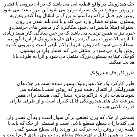
جک هیدرولیک در واقع قطعه ایی می باشد که در آن نیرویی با فشار
بر روغن موجود در یک استوانه وارد می شود.این نیرو باعث می شود
روغن غیر قابل تراکم به استوانه بزرگ تر انتقال پیدا کند.روغن به
پیستون استوانه فشار وارد می کند و باعث بلند شدن بار روی
استوانه (مثلا ماشین)می شود.مکانیزم کار ماشین های جرثقیل،و
غیره نیز به همین ترتیب می باشد که در عین سادگی،کار مفید زیادی
با بازده بالا صورت می گیرد.در بنای جک هیدرولیک از این الگوریتم
استفاده می شود که روغن تقریبا تراکم ناپذیر است و نیرویی که به
روغن وارد می شود را منتقل می کند.فشار وارد بر پیستون
کوچک،عینا به پیستون بزرگ منتقل می شود و آنرا به طرف بالا
هدایت میکند.
طرز کار جک هیدرولیک
طرز کارکرد یک جک هیدرولیک بسیار ساده است.در جک های
هیدرولیکی از انتقال دهنده نیرو که روغن است،استفاده می
شود.مایعات دارای تراکم پذیری بسیار کمی هستند برای همین
سرعت جک های هیدرولیکی قابل کنترل است و از طرفی دارای
قدرت بالایی هستند.
قسمتی از جک که وزن قطعی بر آن سوار است و به آن فشار وارد
می کند دارای سطح مقطع بالایی است و قسمتی از جک که باید با
تلمبه زدن روغن را به حرکت در آورد،دارای سطح مقطع کمی
است.به همین دلیل برای سطح مقطع زیاد نیروی زیادی لازم است و