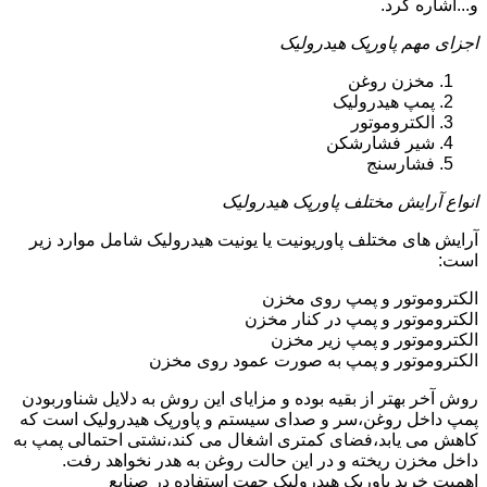
و...اشاره کرد.
اجزای مهم پاورپک هیدرولیک
مخزن روغن
پمپ هیدرولیک
الکتروموتور
شیر فشارشکن
فشارسنج
انواع آرایش مختلف پاورپک هیدرولیک
آرایش های مختلف پاوریونیت یا یونیت هیدرولیک شامل موارد زیر
است:
الکتروموتور و پمپ روی مخزن
الکتروموتور و پمپ در کنار مخزن
الکتروموتور و پمپ زیر مخزن
الکتروموتور و پمپ به صورت عمود روی مخزن
روش آخر بهتر از بقیه بوده و مزایای این روش به دلایل شناوربودن
پمپ داخل روغن،سر و صدای سیستم و پاورپک هیدرولیک است که
کاهش می یابد،فضای کمتری اشغال می کند،نشتی احتمالی پمپ به
داخل مخزن ریخته و در این حالت روغن به هدر نخواهد رفت.
اهمیت خرید پاورپک هیدرولیک جهت استفاده در صنایع