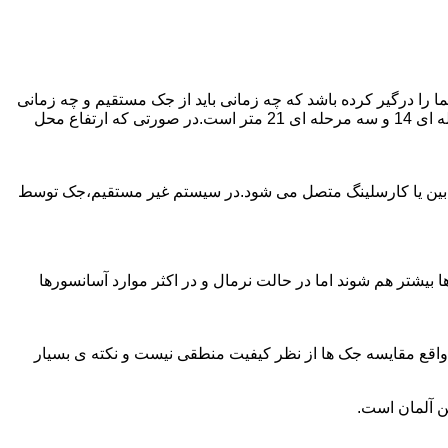
را درگیر کرده باشد که چه زمانی باید از جک مستقیم و چه زمانی
از جک غیرمستقیم استفاده کنیم؟ جک های مستقیم تا 21 متر را ساپورت می کنند و این مقدار در جک تلسکوپی تک مرحله ای 7 متر،دو مرحله ای 14 و سه مرحله ای 21 متر است.در صورتی که ارتفاع محل
ابین یا کارسلینگ متصل می شود.در سیستم غیر مستقیم،جک توسط
بیشتر هم شوند اما در حالت نرمال و در اکثر موارد آسانسورها
ر واقع مقایسه جک ها از نظر کیفیت منطقی نیست و نکته ی بسیار
ن آلمان است.