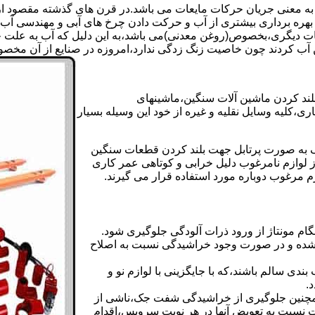
 به معنی جریان حرکات مایعات می باشد.در قرن های گذشته مقصود از ک
بهره برداری بیشتری از آب و حرکت دادن چرخ های آبی و مهندسی آب 
عات دیگری،بخصوص(روغن معدنی)می باشد،به این دلیل که آب به علت خا
 آب کردند چون خاصیت زنگ زدگی ندارد،امروزه در صنایع از آن مخصوصا
بلند کردن ماشین آلات سنگین،ماشینهای
ی،کلیه وسایل نقلیه و غیره از خود این وسیله بسیار
 و مشابه جک های اینرپک به صورت پرتابل جهت بلند کردن قطعات سنگین
ز لوازم نامرغوب دلیل خرابی و کوتاهی عمر کاری
م مرغوب دوباره مورد استفاده قرار می گیرند.
ام مونتاژ از ورود ذرات آلودگی جلوگیری شود.
ده و در صورت وجود خراشیدگی نسبت به اصلاح
دی سالم باشند،که با جایگزینی با لوازم نو و
.
مچنین جلوگیری از خراشیدگی شفت جک،ناشی از
ست نسبت به تعویض آنها در هر نوبت سرویس،اقدام