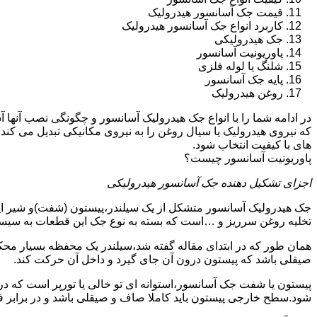
قیمت جک آسانسور هیدرولیک
کاربرد انواع جک آسانسور هیدرولیک
جک هیدرولیکی
پاوریونیت آسانسور
شلنگ یا لوله فلزی
پایه جک آسانسور
روغن هیدرولیک
در ادامه شما را با انواع جک هیدرولیک آسانسور و چگونگی نصب آنه
که نیروی هیدرولیک یا سیال روغن را به نیروی مکانیکی تبدیل می کند
های با کیفیت انتخاب شود.
پاوریونیت آسانسور چیست؟
اجزای تشکیل دهنده جک آسانسور هیدرولیکی
جک هیدرولیک آسانسور متشکل از یک سیلندر،پیستون (شفت)و شیر ای
تخلیه روغن سرریز و …است که بسته به نوع جک این قطعات به سیس
همان طور که در ابتدای مقاله گفته شد،سیلندر یک محفظه بسیار مح
صیقلی باشد که پیستون درون آن جای گیرد و داخل آن حرکت کند.
پیستون یا شفت جک آسانسور،استوانه ای تو خالی یا تورپر است که د
شود.سطح خارجی پیستون باید کاملا صاف و صیقلی باشد و در برابر ف