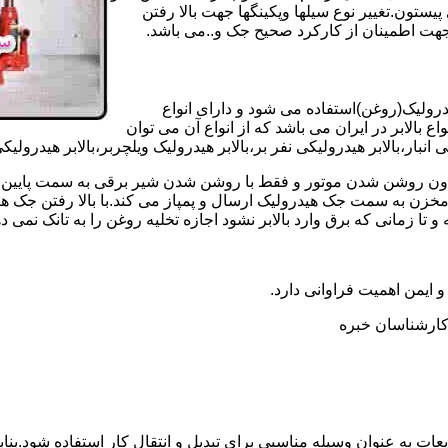
تون.تغییر نوع سیلها وپکینگها جهت بالا رفتن
هت اطمینان از کارکرد صحیح جک و..می باشد.
یدرولیک(روغن)استفاده می شود و دارای انواع
ع بالابر در ایران می باشد که از انواع آن می توان
 انبار،بالابر هیدرولیکی نفر بر،بالابر هیدرولیک ویلچربر،بالابر هیدرول
و بدون روشن شدن موتور و فقط با روشن شدن شیر برقی به سمت پایین 
ن به سمت جک هیدرولیک ارسال و پمپاز می کند.با بالا رفتن جک هیدو
 زمانی که برق وارد بالابر نشود اجازه تخلیه روغن را به تانک نمی ده
 و ایمن اهمیت فراوانی دارد.
ر کارشناسان خبره
عات به عنوان وسیله مناسبی برای تبدیل و انتقال کار استفاده شود.بناب