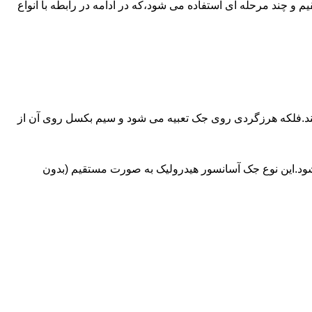
ای آسانسورهایی که ظرفیتشان بیش از 30 تن است از جک های غیرمستقیم و چند مرحله ای استفاده می شود،که در ادامه در رابطه با انواع
کند.فلکه هرزگردی روی جک تعبیه می شود و سیم بکسل روی آن از
شود.این نوع جک آسانسور هیدرولیک به صورت مستقیم (بدون