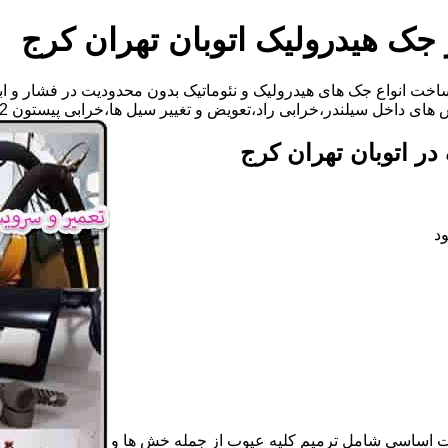
 جک هیدرولیک اتوبان تهران کرج
خت انواع جک های هیدرولیک و نئوماتیک بدون محدودیت در فشار و ابع
ندر،خرابی راد،تعویض و تغییر سیل ها،خرابی پیستون 09125283142 آقای مهدی ابراهیمی
ر اتوبان تهران کرج
د
ات اساسی شامل ترمیم کلیه عیوب از جمله خش ها و