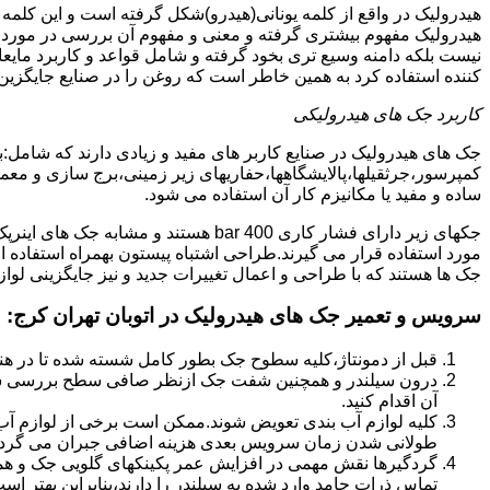
هیدرولیک در واقع از کلمه یونانی(هیدرو)شکل گرفته است و این کلمه
هیدرولیک مفهوم بیشتری گرفته و معنی و مفهوم آن بررسی در مورد 
نیست بلکه دامنه وسیع تری بخود گرفته و شامل قواعد و کاربرد مای
کننده استفاده کرد به همین خاطر است که روغن را در صنایع جایگزین
کاربرد جک های هیدرولیکی
جک های هیدرولیک در صنایع کاربر های مفید و زیادی دارند که شامل:
کمپرسور،جرثقیلها،پالایشگاهها،حفاریهای زیر زمینی،برج سازی و معمار
ساده و مفید یا مکانیزم کار آن استفاده می شود.
جکهای زیر دارای فشار کاری 400 bar هستند
مورد استفاده قرار می گیرند.طراحی اشتباه پیستون بهمراه استفاده ا
جک ها هستند که با طراحی و اعمال تغییرات جدید و نیز جایگزینی لواز
سرویس و تعمیر جک های هیدرولیک در اتوبان تهران کرج
:
قبل از دمونتاژ،کلیه سطوح جک بطور کامل شسته شده تا در هنگ
درون سیلندر و همچنین شفت جک ازنظر صافی سطح بررسی ش
آن اقدام کنید.
کلیه لوازم آب بندی تعویض شوند.ممکن است برخی از لوازم آب بن
طولانی شدن زمان سرویس بعدی هزینه اضافی جبران می گردد
گردگیرها نقش مهمی در افزایش عمر پکینکهای گلویی جک و ه
تماس ذرات جامد وارد شده به سیلندر را دارند،بنابراین بهتر ا