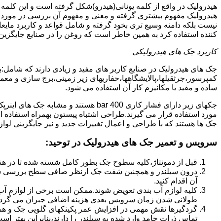
هیدرولیک در واقع از کلمه یونانی(هیدرو)شکل گرفته است و این کلمه
هیدرولیک مفهوم بیشتری گرفته و معنی و مفهوم آن بررسی در مورد 
نیست بلکه دامنه وسیع تری بخود گرفته و شامل قواعد و کاربرد مای
کننده استفاده کرد به همین خاطر است که روغن را در صنایع جایگزین
کاربرد جک های هیدرولیکی
جک های هیدرولیک در صنایع کاربر های مفید و زیادی دارند که شامل:
کمپرسور،جرثقیلها،پالایشگاهها،حفاریهای زیر زمینی،برج سازی و معمار
ساده و مفید یا مکانیزم کار آن استفاده می شود.
جکهای زیر دارای فشار کاری 400 bar هستند
مورد استفاده قرار می گیرند.طراحی اشتباه پیستون بهمراه استفاده ا
جک ها هستند که با طراحی و اعمال تغییرات جدید و نیز جایگزینی لواز
سرویس و تعمیر جک های هیدرولیک در توحید
:
قبل از دمونتاژ،کلیه سطوح جک بطور کامل شسته شده تا در هنگ
درون سیلندر و همچنین شفت جک ازنظر صافی سطح بررسی ش
آن اقدام کنید.
کلیه لوازم آب بندی تعویض شوند.ممکن است برخی از لوازم آب بن
طولانی شدن زمان سرویس بعدی هزینه اضافی جبران می گردد
گردگیرها نقش مهمی در افزایش عمر پکینکهای گلویی جک و ه
تماس ذرات جامد وارد شده به سیلندر را دارند،بنابراین بهتر ا