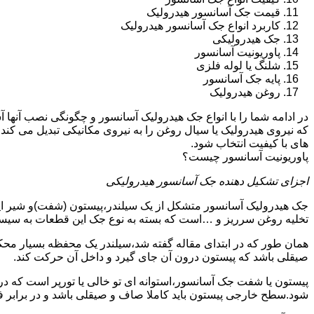
قیمت جک آسانسور هیدرولیک
کاربرد انواع جک آسانسور هیدرولیک
جک هیدرولیکی
پاوریونیت آسانسور
شلنگ یا لوله فلزی
پایه جک آسانسور
روغن هیدرولیک
در ادامه شما را با انواع جک هیدرولیک آسانسور و چگونگی نصب آنه
که نیروی هیدرولیک یا سیال روغن را به نیروی مکانیکی تبدیل می کند
های با کیفیت انتخاب شود.
پاوریونیت آسانسور چیست؟
اجزای تشکیل دهنده جک آسانسور هیدرولیکی
جک هیدرولیک آسانسور متشکل از یک سیلندر،پیستون (شفت)و شیر ای
تخلیه روغن سرریز و …است که بسته به نوع جک این قطعات به سیس
همان طور که در ابتدای مقاله گفته شد،سیلندر یک محفظه بسیار مح
صیقلی باشد که پیستون درون آن جای گیرد و داخل آن حرکت کند.
پیستون یا شفت جک آسانسور،استوانه ای تو خالی یا تورپر است که د
شود.سطح خارجی پیستون باید کاملا صاف و صیقلی باشد و در برابر ف