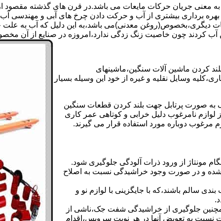
 به معنی جریان حرکات مایعات می باشد.در قرن های گذشته مقصود از ک
بهره برداری بیشتری از آب و حرکت دادن چرخ های آبی و مهندسی آب 
عات دیگری،بخصوص(روغن معدنی)می باشد،به این دلیل که آب به علت خا
 آب کردند چون خاصیت زنگ زدگی ندارد،امروزه در صنایع از آن مخصوصا
بلند کردن ماشین آلات سنگین،ماشینهای
ی،کلیه وسایل نقلیه و غیره از خود این وسیله بسیار
 و مشابه جک های اینرپک به صورت پرتابل جهت بلند کردن قطعات سنگین
ز لوازم نامرغوب دلیل خرابی و کوتاهی عمر کاری
م مرغوب دوباره مورد استفاده قرار می گیرند.
ام مونتاژ از ورود ذرات آلودگی جلوگیری شود.
ده و در صورت وجود خراشیدگی نسبت به اصلاح
دی سالم باشند،که با جایگزینی با لوازم نو و
.
مچنین جلوگیری از خراشیدگی شفت جک،ناشی از
ست نسبت به تعویض آنها در هر نوبت سرویس،اقدام