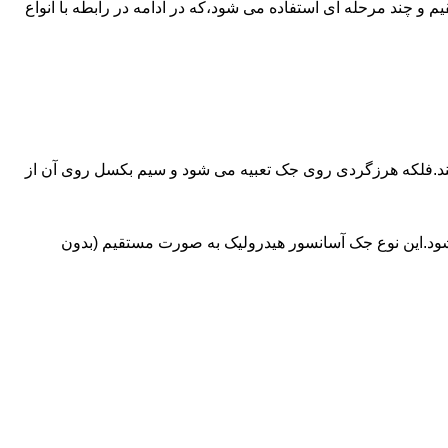
ای آسانسورهایی که ظرفیتشان بیش از 30 تن است از جک های غیرمستقیم و چند مرحله ای استفاده می شود،که در ادامه در رابطه با انواع
کند.فلکه هرزگردی روی جک تعبیه می شود و سیم بکسل روی آن از
شود.این نوع جک آسانسور هیدرولیک به صورت مستقیم (بدون