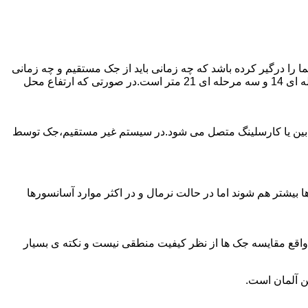
را درگیر کرده باشد که چه زمانی باید از جک مستقیم و چه زمانی
از جک غیرمستقیم استفاده کنیم؟ جک های مستقیم تا 21 متر را ساپورت می کنند و این مقدار در جک تلسکوپی تک مرحله ای 7 متر،دو مرحله ای 14 و سه مرحله ای 21 متر است.در صورتی که ارتفاع محل
ابین یا کارسلینگ متصل می شود.در سیستم غیر مستقیم،جک توسط
بیشتر هم شوند اما در حالت نرمال و در اکثر موارد آسانسورها
ر واقع مقایسه جک ها از نظر کیفیت منطقی نیست و نکته ی بسیار
ن آلمان است.