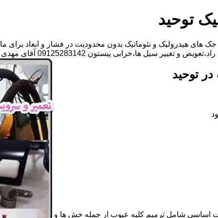
یک توحید
ک های هیدرولیک و نئوماتیک بدون محدودیت در فشار و ابعاد برای ما
سیل ها،خرابی پیستون 09125283142 آقای مهدی ابراهیمی
در توحید
د
ات اساسی شامل ترمیم کلیه عیوب از جمله خش ها و