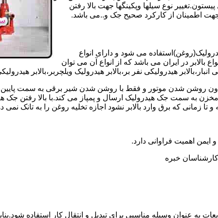
تون.تغییر نوع سیلها وپکینگها جهت بالا رفتن
هت اطمینان از کارکرد صحیح جک و..می باشد.
یدرولیک(روغن)استفاده می شود و دارای انواع
ع بالابر در ایران می باشد که از انواع آن می توان
 انبار،بالابر هیدرولیکی نفر بر،بالابر هیدرولیک ویلچربر،بالابر هیدرول
و بدون روشن شدن موتور و فقط با روشن شدن شیر برقی به سمت پایین 
ن به سمت جک هیدرولیک ارسال و پمپاز می کند.با بالا رفتن جک هیدو
 زمانی که برق وارد بالابر نشود اجازه تخلیه روغن را به تانک نمی ده
 و ایمن اهمیت فراوانی دارد.
ر کارشناسان خبره
عات به عنوان وسیله مناسبی برای تبدیل و انتقال کار استفاده شود.بناب