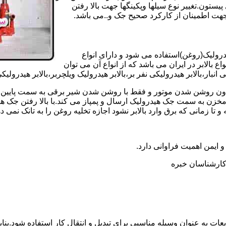
تون.تغییر نوع سیلها وپکینگها جهت بالا رفتن
هت اطمینان از کارکرد صحیح جک و..می باشد.
یدرولیک(روغن)استفاده می شود و دارای انواع
ع بالابر در ایران می باشد که از انواع آن می توان
 انبار،بالابر هیدرولیکی نفر بر،بالابر هیدرولیک ویلچربر،بالابر هیدرول
و بدون روشن شدن موتور و فقط با روشن شدن شیر برقی به سمت پایین 
ن به سمت جک هیدرولیک ارسال و پمپاز می کند.با بالا رفتن جک هیدو
 زمانی که برق وارد بالابر نشود اجازه تخلیه روغن را به تانک نمی ده
 و ایمن اهمیت فراوانی دارد.
ر کارشناسان خبره
عات به عنوان وسیله مناسبی برای تبدیل و انتقال کار استفاده شود.بناب