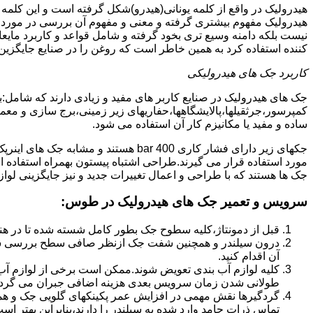
هیدرولیک در واقع از کلمه یونانی(هیدرو)شکل گرفته است و این کلمه
هیدرولیک مفهوم بیشتری گرفته و معنی و مفهوم آن بررسی در مورد 
نیست بلکه دامنه وسیع تری بخود گرفته و شامل قواعد و کاربرد مای
کننده استفاده کرد به همین خاطر است که روغن را در صنایع جایگزین
کاربرد جک های هیدرولیکی
جک های هیدرولیک در صنایع کاربر های مفید و زیادی دارند که شامل:
کمپرسور،جرثقیلها،پالایشگاهها،حفاریهای زیر زمینی،برج سازی و معمار
ساده و مفید یا مکانیزم کار آن استفاده می شود.
جکهای زیر دارای فشار کاری 400 bar هستند
مورد استفاده قرار می گیرند.طراحی اشتباه پیستون بهمراه استفاده ا
جک ها هستند که با طراحی و اعمال تغییرات جدید و نیز جایگزینی لواز
سرویس و تعمیر جک های هیدرولیک در طوس
:
قبل از دمونتاژ،کلیه سطوح جک بطور کامل شسته شده تا در هنگ
درون سیلندر و همچنین شفت جک ازنظر صافی سطح بررسی ش
آن اقدام کنید.
کلیه لوازم آب بندی تعویض شوند.ممکن است برخی از لوازم آب بن
طولانی شدن زمان سرویس بعدی هزینه اضافی جبران می گردد
گردگیرها نقش مهمی در افزایش عمر پکینکهای گلویی جک و ه
تماس ذرات جامد وارد شده به سیلندر را دارند،بنابراین بهتر ا