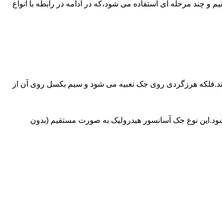
ای آسانسورهایی که ظرفیتشان بیش از 30 تن است از جک های غیرمستقیم و چند مرحله ای استفاده می شود،که در ادامه در رابطه با انواع
کند.فلکه هرزگردی روی جک تعبیه می شود و سیم بکسل روی آن از
شود.این نوع جک آسانسور هیدرولیک به صورت مستقیم (بدون