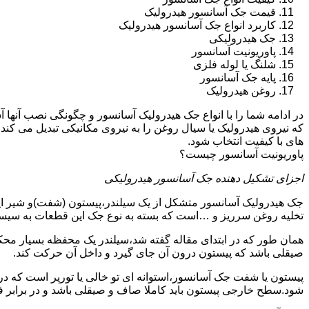
قیمت جک آسانسور هیدرولیک
کاربرد انواع جک آسانسور هیدرولیک
جک هیدرولیکی
پاوریونیت آسانسور
شلنگ یا لوله فلزی
پایه جک آسانسور
روغن هیدرولیک
در ادامه شما را با انواع جک هیدرولیک آسانسور و چگونگی نصب آنه
که نیروی هیدرولیک یا سیال روغن را به نیروی مکانیکی تبدیل می کند
های با کیفیت انتخاب شود.
پاوریونیت آسانسور چیست؟
اجزای تشکیل دهنده جک آسانسور هیدرولیکی
جک هیدرولیک آسانسور متشکل از یک سیلندر،پیستون (شفت)و شیر ای
تخلیه روغن سرریز و …است که بسته به نوع جک این قطعات به سیس
همان طور که در ابتدای مقاله گفته شد،سیلندر یک محفظه بسیار مح
صیقلی باشد که پیستون درون آن جای گیرد و داخل آن حرکت کند.
پیستون یا شفت جک آسانسور،استوانه ای تو خالی یا تورپر است که د
شود.سطح خارجی پیستون باید کاملا صاف و صیقلی باشد و در برابر ف