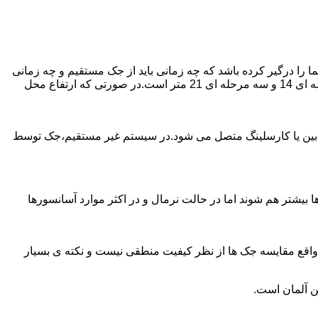
را درگیر کرده باشد که چه زمانی باید از جک مستقیم و چه زمانی
از جک غیرمستقیم استفاده کنیم؟ جک های مستقیم تا 21 متر را ساپورت می کنند و این مقدار در جک تلسکوپی تک مرحله ای 7 متر،دو مرحله ای 14 و سه مرحله ای 21 متر است.در صورتی که ارتفاع محل
ابین یا کارسلینگ متصل می شود.در سیستم غیر مستقیم،جک توسط
بیشتر هم شوند اما در حالت نرمال و در اکثر موارد آسانسورها
ر واقع مقایسه جک ها از نظر کیفیت منطقی نیست و نکته ی بسیار
ن آلمان است.