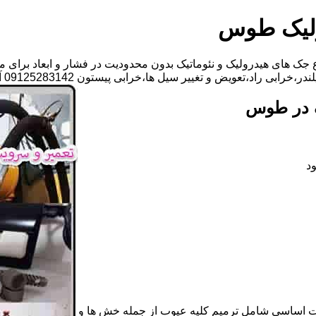
ولیک طوس
جک های هیدرولیک و نئوماتیک بدون محدودیت در فشار و ابعاد برای م
ض و تغییر سیل ها،خرابی پیستون 09125283142 آقای مهدی ابراهیمی
ک در طوس
د
ات اساسی شامل ترمیم کلیه عیوب از جمله خش ها و