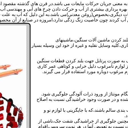
 به معنی جریان حرکات مایعات می باشد.در قرن های گذشته مقصود از ک
بهره برداری بیشتری از آب و حرکت دادن چرخ های آبی و مهندسی آب 
عات دیگری،بخصوص(روغن معدنی)می باشد،به این دلیل که آب به علت خا
 آب کردند چون خاصیت زنگ زدگی ندارد،امروزه در صنایع از آن مخصوصا
بلند کردن ماشین آلات سنگین،ماشینهای
ی،کلیه وسایل نقلیه و غیره از خود این وسیله بسیار
 و مشابه جک های اینرپک به صورت پرتابل جهت بلند کردن قطعات سنگین
ز لوازم نامرغوب دلیل خرابی و کوتاهی عمر کاری
م مرغوب دوباره مورد استفاده قرار می گیرند.
ام مونتاژ از ورود ذرات آلودگی جلوگیری شود.
ده و در صورت وجود خراشیدگی نسبت به اصلاح
دی سالم باشند،که با جایگزینی با لوازم نو و
.
مچنین جلوگیری از خراشیدگی شفت جک،ناشی از
ست نسبت به تعویض آنها در هر نوبت سرویس،اقدام