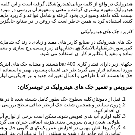
هیدرولیک در واقع از کلمه یونانی(هیدرو)شکل گرفته است و این کلمه
هیدرولیک مفهوم بیشتری گرفته و معنی و مفهوم آن بررسی در مورد 
نیست بلکه دامنه وسیع تری بخود گرفته و شامل قواعد و کاربرد مای
کننده استفاده کرد به همین خاطر است که روغن را در صنایع جایگزین
کاربرد جک های هیدرولیکی
جک های هیدرولیک در صنایع کاربر های مفید و زیادی دارند که شامل:
کمپرسور،جرثقیلها،پالایشگاهها،حفاریهای زیر زمینی،برج سازی و معمار
ساده و مفید یا مکانیزم کار آن استفاده می شود.
جکهای زیر دارای فشار کاری 400 bar هستند
مورد استفاده قرار می گیرند.طراحی اشتباه پیستون بهمراه استفاده ا
جک ها هستند که با طراحی و اعمال تغییرات جدید و نیز جایگزینی لواز
سرویس و تعمیر جک های هیدرولیک در تویسرکان
:
قبل از دمونتاژ،کلیه سطوح جک بطور کامل شسته شده تا در هنگ
درون سیلندر و همچنین شفت جک ازنظر صافی سطح بررسی ش
آن اقدام کنید.
کلیه لوازم آب بندی تعویض شوند.ممکن است برخی از لوازم آب بن
طولانی شدن زمان سرویس بعدی هزینه اضافی جبران می گردد
گردگیرها نقش مهمی در افزایش عمر پکینکهای گلویی جک و ه
تماس ذرات جامد وارد شده به سیلندر را دارند،بنابراین بهتر ا