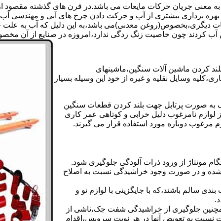
 به معنی جریان حرکات مایعات می باشد.در قرن های گذشته مقصود از ک
بهره برداری بیشتری از آب و حرکت دادن چرخ های آبی و مهندسی آب 
عات دیگری،بخصوص(روغن معدنی)می باشد،به این دلیل که آب به علت خا
 آب کردند چون خاصیت زنگ زدگی ندارد،امروزه در صنایع از آن مخصوصا
بلند کردن ماشین آلات سنگین،ماشینهای
ی،کلیه وسایل نقلیه و غیره از خود این وسیله بسیار
 و مشابه جک های اینرپک به صورت پرتابل جهت بلند کردن قطعات سنگین
ز لوازم نامرغوب دلیل خرابی و کوتاهی عمر کاری
م مرغوب دوباره مورد استفاده قرار می گیرند.
ام مونتاژ از ورود ذرات آلودگی جلوگیری شود.
ده و در صورت وجود خراشیدگی نسبت به اصلاح
دی سالم باشند،که با جایگزینی با لوازم نو و
.
مچنین جلوگیری از خراشیدگی شفت جک،ناشی از
ست نسبت به تعویض آنها در هر نوبت سرویس،اقدام