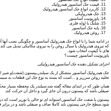
قیمت جک آسانسور هیدرولیک
کاربرد انواع جک آسانسور هیدرولیک
جک هیدرولیکی
پاوریونیت آسانسور
شلنگ یا لوله فلزی
پایه جک آسانسور
روغن هیدرولیک
در ادامه شما را با انواع جک هیدرولیک آسانسور و چگونگی نصب آنه
که نیروی هیدرولیک یا سیال روغن را به نیروی مکانیکی تبدیل می کند
های با کیفیت انتخاب شود.
پاوریونیت آسانسور چیست؟
اجزای تشکیل دهنده جک آسانسور هیدرولیکی
جک هیدرولیک آسانسور متشکل از یک سیلندر،پیستون (شفت)و شیر ای
تخلیه روغن سرریز و …است که بسته به نوع جک این قطعات به سیس
همان طور که در ابتدای مقاله گفته شد،سیلندر یک محفظه بسیار مح
صیقلی باشد که پیستون درون آن جای گیرد و داخل آن حرکت کند.
پیستون یا شفت جک آسانسور،استوانه ای تو خالی یا تورپر است که د
شود.سطح خارجی پیستون باید کاملا صاف و صیقلی باشد و در برابر ف