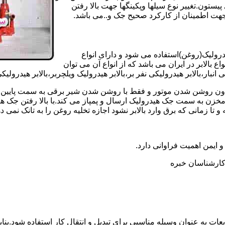
تون.تغییر نوع سیلها وپکینگها جهت بالا رفتن
هت اطمینان از کارکرد صحیح جک و..می باشد.
یدرولیک(روغن)استفاده می شود و دارای انواع
ع بالابر در ایران می باشد که از انواع آن می توان
 انبار،بالابر هیدرولیکی نفر بر،بالابر هیدرولیک ویلچربر،بالابر هیدرول
و بدون روشن شدن موتور و فقط با روشن شدن شیر برقی به سمت پایین 
ن به سمت جک هیدرولیک ارسال و پمپاز می کند.با بالا رفتن جک هیدو
 زمانی که برق وارد بالابر نشود اجازه تخلیه روغن را به تانک نمی ده
 و ایمن اهمیت فراوانی دارد.
ر کارشناسان خبره
عات به عنوان وسیله مناسبی برای تبدیل و انتقال کار استفاده شود.بناب