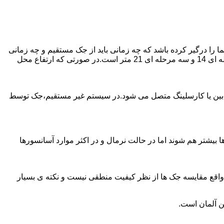
را درگیر کرده باشد که چه زمانی باید از جک مستقیم و چه زمانی
از جک غیرمستقیم استفاده کنیم؟ جک های مستقیم تا 21 متر را ساپورت می کنند و این مقدار در جک تلسکوپی تک مرحله ای 7 متر،دو مرحله ای 14 و سه مرحله ای 21 متر است.در صورتی که ارتفاع محل
ابین یا کارسلینگ متصل می شود.در سیستم غیر مستقیم،جک توسط
بیشتر هم شوند اما در حالت نرمال و در اکثر موارد آسانسورها
ر واقع مقایسه جک ها از نظر کیفیت منطقی نیست و نکته ی بسیار
ن آلمان است.