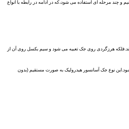
ای آسانسورهایی که ظرفیتشان بیش از 30 تن است از جک های غیرمستقیم و چند مرحله ای استفاده می شود،که در ادامه در رابطه با انواع
کند.فلکه هرزگردی روی جک تعبیه می شود و سیم بکسل روی آن از
شود.این نوع جک آسانسور هیدرولیک به صورت مستقیم (بدون