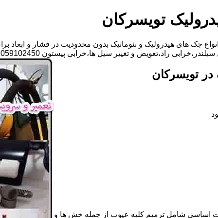
درولیک تویسرکان
اع جک های هیدرولیک و نئوماتیک بدون محدودیت در فشار و ابعاد برا
عویض و تغییر سیل ها،خرابی پیستون 09059102450-آقای امیرحسین باجالان
در تویسرکان
د
ات اساسی شامل ترمیم کلیه عیوب از جمله خش ها و