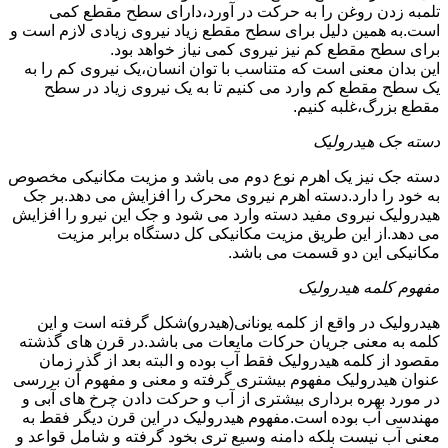
تلمبه زدن روغن را به حرکت در آورد،دارای سطح مقطع کمی
است.به همین دلیل برای سطح مقطع زیاد نیروی زیادی لازم است و
برای سطح مقطع کم نیز نیروی کمی نیاز خواهد بود.
این بدان معنی است که متناسب با توان انسان،یک نیروی کم را به
یک سطح مقطع کم وارد می کنیم تا به یک نیروی زیاد در سطح
مقطع بزرگ،غلبه کنیم.
دسته جک هیدرولیک
دسته جک نیز یک اهرم نوع دوم می باشد و مزیت مکانیکی مخصوص
به خود را دارد.دسته اهرم نیروی محرک را افزایش می دهد.بر جک
هیدرولیک نیروی مفید دسته وارد می شود و جک این نیرو را افزایش
می دهد.از این طریق مزیت مکانیکی کل دستگاه برابر مزیت
مکانیکی این دو قسمت می باشد.
مفهوم کلمه هیدرولیک
هیدرولیک در واقع از کلمه یونانی(هیدرو)شکل گرفته است و این
کلمه به معنی جریان حرکات مایعات می باشد.در قرن های گذشته
مقصود از کلمه هیدرولیک فقط آب بوده و البته بعد از گذر زمان
عنوان هیدرولیک مفهوم بیشتری گرفته و معنی و مفهوم آن بررسی
در مورد بهره برداری بیشتری از آب و حرکت دادن چرخ های آبی و
مهندسی آب بوده است.مفهوم هیدرولیک در این قرن دیگر فقط به
معنی آب نیست بلکه دامنه وسیع تری بخود گرفته و شامل قواعد و