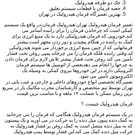
جک دو طرفه هیدرولیک
جعبه فرمان یا قطعات سیستم تعلیق
بهترین تعمیرگاه فرمان هیدرولیک در تهران
تعمیر فرمان هیدرولیک تهران:هیدرولیک فرمان،در واقع یک سیستم
کمکی است که چرخاندن فرمان را برای راننده آسانتر می
کند.خودرویی که فرمان هیدرولیکی دارد به یک منبع انرژی برای
کمک به راننده در هنگام پیچیدن و دور زدن مجهز است.بیشتر
فرمانهایی که از چنین منبع انرژی برخوردار می شوند هیدرولیکی
اند.وقتی راننده فلکه فرمان را می چرخاند پمپی روغن تحت فشار
تأمین می کند روغن تحت فشار بیشتر تلاش لازم برای فرمان دادن
به چرخها را انجام می دهدبعضی از اتومبیل ها سیستم فرمان
الترونیکی دارند.در این خودروها نیروی کمکی به وسیله یک
الکتروموتور تأمین می شود.
تعمیرگاه تخصصی انواع خودروهای داخلی و خارجی و عیب یابی در
تهران توسط تیم متخصص و کارشناسان مجرب مکانیک یار در سریع
ترین زمان ممکن با ضمانت ۱۲ ماهه و با مناسب ترین قیمت
فرمان هیدرولیک چیست ؟
در یک سیستم فرمان هیدرولیک هنگامی که فرمان را می چرخانید
به کمک دنده پنیون میل دنده را به حرکت در می آورید و یک پیستون
که به میل دنده متصل است به کمک روغن پر فشار هیدرولیک به
حرکت میل دنده کمک می کند.این فشار توسط پمپ هیدرولیک