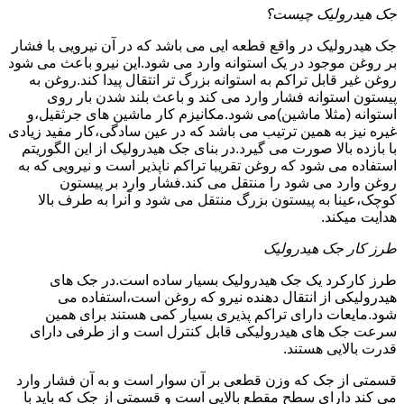
جک هیدرولیک چیست؟
جک هیدرولیک در واقع قطعه ایی می باشد که در آن نیرویی با فشار
بر روغن موجود در یک استوانه وارد می شود.این نیرو باعث می شود
روغن غیر قابل تراکم به استوانه بزرگ تر انتقال پیدا کند.روغن به
پیستون استوانه فشار وارد می کند و باعث بلند شدن بار روی
استوانه (مثلا ماشین)می شود.مکانیزم کار ماشین های جرثقیل،و
غیره نیز به همین ترتیب می باشد که در عین سادگی،کار مفید زیادی
با بازده بالا صورت می گیرد.در بنای جک هیدرولیک از این الگوریتم
استفاده می شود که روغن تقریبا تراکم ناپذیر است و نیرویی که به
روغن وارد می شود را منتقل می کند.فشار وارد بر پیستون
کوچک،عینا به پیستون بزرگ منتقل می شود و آنرا به طرف بالا
هدایت میکند.
طرز کار جک هیدرولیک
طرز کارکرد یک جک هیدرولیک بسیار ساده است.در جک های
هیدرولیکی از انتقال دهنده نیرو که روغن است،استفاده می
شود.مایعات دارای تراکم پذیری بسیار کمی هستند برای همین
سرعت جک های هیدرولیکی قابل کنترل است و از طرفی دارای
قدرت بالایی هستند.
قسمتی از جک که وزن قطعی بر آن سوار است و به آن فشار وارد
می کند دارای سطح مقطع بالایی است و قسمتی از جک که باید با