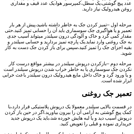
عدد پیچ گوشتی،یک سطل،کمپرسور هوا،یک عدد قیف و مقداری
روغن هیدرولیک نیاز دارید.
مرحله اول –تمیز کردن جک به خاطر داشته باشید،پیش از هر بار
تعمیر و یا هواگیری جک سوسماری باید آن را حسابی تمیز کنید.حتی
مقدار کمی گرد و خاک و آلودگی درون سیلندر میتواند آسیب جدی
به جک روغنی وارد نماید.یک پارچه تمیز بردارید و حسابی سیلندر و
بقیه اجزای جک را تمیز کنید،سپس برای باز کردن جک دست به کار
شوید.
مرحله دوم –بازکردن درپوش سیلندر در بیشتر مواقع درست کار
نکردن جک سوسماری یا به خاطر خراب شدن درپوش سیلندر است
و یا ورود گرد و خاک داخل مایع هیدرولیک درون سیلندر باعث خرابی
ابزار شده است.
تعمیر جک روغنی
در قسمت بالایی سیلندر معمولا یک درپوش پلاستیکی قرار دارد،با
کمک پیچ گوشتی به آرامی آن را بیرون بیاورید.اگر در حین باز کردن
درپوش آسیب دید و یا لبه هایش خورده شد،باید یک درپوش جدید
خریداری نموده و قبلی را تعویض کنید.