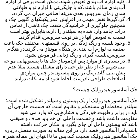
کلیه لوازم آب بندی تعویض شوند.ممکن است برخی از لوازم
آب بندی سالم باشند،که با جایگزینی با لوازم نو و طولانی
شدن زمان سرویس بعدی هزینه اضافی جبران می گردد.
گردگیرها نقش مهمی در افزایش عمر پکینکهای گلویی جک و
همچنین جلوگیری از خراشیدگی شفت جک،ناشی از تماس
ذرات جامد وارد شده به سیلندر را دارند،بنابراین بهتر است
نسبت به تعویض آنها در هر نوبت سرویس،اقدام گردد.
وجود پلیسه و زنگ زدگی بر روی قسمتهای مختلف جک باعث
صدمه به لوازم آب بندی در هنگام مونتاژ می گردد.در هنگام
سرویس،پلیسه گیری و زنگ زدایی فراموش نشود.
در بسیاری از موارد پس ازدمونتاژ جک ها با پیستونهایی مواجه
می شویم که از نظر طراحی دارای مشکل هستند مثلا عدم
پیش بینی گاید رینگ بر روی پیستون،در چنین مواردی
اصلاحات طراحی نادرست لحاظ شود.ادامه نکات درآیند
جک آسانسور هیدرولیک چیست؟
جک آسانسور هیدرولیک از یک پیستون و سیلندر تشکیل شده است؛
سیلندر محفظه ای مستحکم و مقاوم است که قسمت خارجی آن
باید در برابر رطوبت،خوردگی و فشارهایی که وارد می شود
مقاومت داشت باشد و قسمت داخلی آن هم باید صاف و صیقلی
باشد که پیستون داخل آن جای بگیرد و امکان حرکت داشته
باشد.پادرا آسانسور قصد دارد در این مقاله به صورت مفصل درباره
جک آسانسور هیدرولیک صحبت کند،پس ما تا انتهای این مقاله همراه