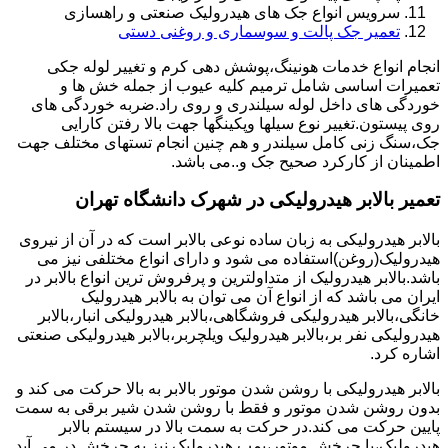
سرویس انواع جک های هیدرولیک صنعتی و راهسازی
تعمیر جک پالت و سوسماری و روغنی دستی
انجام انواع خدمات هونینگ،پوشش دهی کرم و تغییر لوله جکی
تعمیرات اساسی شامل ترمیم کلیه عیوب از جمله خش ها و
خوردگی های داخل لوله سیلندری و روی راد.ضربه خوردگی های
روی پیستون.تغییر نوع سیلها وپکینگها جهت بالا رفتن کارایی
جک،سنگ زنی کامل سیلندر و هم چنین انجام تستهای مختلف جهت
اطمینان از کارکرد صحیح جک و..می باشد.
تعمیر بالابر هیدرولیکی در شهرک دانشگاه تهران
بالابر هیدرولیکی به زبان ساده نوعی بالابر است که در آن از نیروی
هیدرولیک(روغن)استفاده می شود و دارای انواع مختلفی نیز می
باشد.بالابر هیدرولیک از متداولترین و پرفروش ترین انواع بالابر در
ایران می باشد که از انواع آن می توان به بالابر هیدرولیک
خانگی،بالابر هیدرولیکی فروشگاهی،بالابر هیدرولیکی انبار،بالابر
هیدرولیکی نفر بر،بالابر هیدرولیک ویلچربر،بالابر هیدرولیکی صنعتی
اشاره کرد.
بالابر هیدرولیکی با روشن شدن موتور بالابر به بالا حرکت می کند و
بدون روشن شدن موتور و فقط با روشن شدن شیر برقی به سمت
پایین حرکت می کند.در حرکت به سمت بالا در سیستم بالابر
هیدرولیک،با چرخش موتور،پمپ هیدرولیک نیز به چرخش در می آید