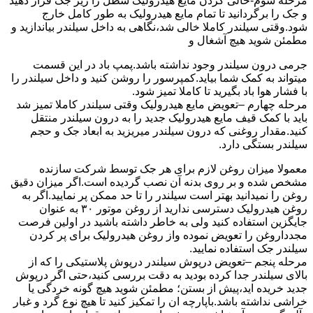
مرحله سوم-خالی کردن مایع هیدرولیک سطل را زیر جک قرار دهید
و جک را برگردانید تا تمام مایع هیدرولیک به طور کامل خارج
شود.وقتی سیلندر کاملا خالی شد،نگاهی به داخل سیلندر بیاندازید و
مطمئن شوید هیچ آشغال و
جرمی درون سیلندر وجود نداشته باشد.پمپ باد در این قسمت
میتواند به کمک شما بیاید.کمپرسور را روشن کنید و داخل سیلندر را
با فشار هوا باد بگیرید تا کاملا تمیز شود.
مرحله چهارم –تعویض مایع هیدرولیک وقتی سیلندر کاملا تمیز شد
باید با کمک قیف مایع هیدرولیک جدید را به درون سیلندر منتقل
کنید.مقدار روغنی که درون سیلندر میریزید به ابعاد جک و حجم
سیلندر بستگی دارد.
معمولا میزان روغن لازم برای هر جک توسط شرکت سازنده
مشخص شده و بر روی بدنه آن نصب گردیده است.اگر میزان دقیق
روغن را نمیدانید بهتر است سیلندر را تا حد ممکن پر نمایید.اگر به
روغن هیدرولیک دسترسی ندارید از روغن موتور ۳۰ به عنوان
جایگزین استفاده کنید ولی به خاطر داشته باشید در اولین فرصت
مجدداروغن را تعویض نموده واز روغن هیدرولیک برای پر کردن
سیلندر جک استفاده نمایید.
مرحله پنجم –تعویض درپوش سیلندر درپوش پلاستیکی را که از
بالای سیلندر جدا کرده بودید به دقت بررسی کنید،حتی اگر درپوش
جدید خریده اید،پیش از بستن؛ مطمئن شوید هیچ گونه خردگی یا
خراشی نداشته باشد.باپارچه ان را تمکیز کنید تا هیچ نوع گرد و غبار