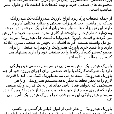
مجموعه های صنعتی خرید و تهیه قطعات با کیفیت بالا و طول عمر
مناسب است.
از جمله قطعات پرکاربرد انواع پاورپک هیدرولیک،جک هیدرولیک
و...که در ماشین آلات،تجهیزات صنعتی و صنایع مختلف کاربرد
دارند.این تجهیزات بنا به نیاز مشتریان از نظر یک طرفه یا دو طرفه
بودن،ابعاد،ظرفیت و توان،فشار کاری،نحوه نصب و...خرید و فروش
می گردند و قیمت پاورپک هیدرولیک،قیمت جک هیدرولیک نیز به این
عوامل وابسته هستند.اگر به آشنایی با تجهیزات صنعتی مدرن علاقه
دارید و یا قصد خرید پاورپک هیدرولیک و تجهیزات صنعتی را برای
مجموعه،شرکت،کارگاه یا واحد صنعتی خود را دارید پیشنهاد می
کنیم این مطلب را تا به انتها
پاورپک هیدرولیک نقش به سزایی در سیستم صنعتی هیدرولیکی
دارد.یک شرکت،کارگاه یا واحد صنعتی برای اجرای پروژه خود از چند
پاورپک هیدرولیک استفاده می نمایند.پاورپک کمک می کند تا قدرت
لازم را به دیگر قطعات دیگر بدهد.سیستم هیدرولیکی و یا هر
سیستمی که بخواهد فعال باقی بماند نیاز به یک قدرت و یک منبعی
دارد که نیروی مورد نیاز جهت فعالیت مورد نیاز خود را تأمین کند.در
سیستم هیدرولیکی این منبع قدرت را پاورپک هیدرولیک تأمین می
کند.
پاورپک هیدرولیک از نظر فنی از انواع فیلتر بازگشتی و مکشی
تشکیل شده است که شامل پاورپک هیدرولیک استاندارد و یا پاورپک