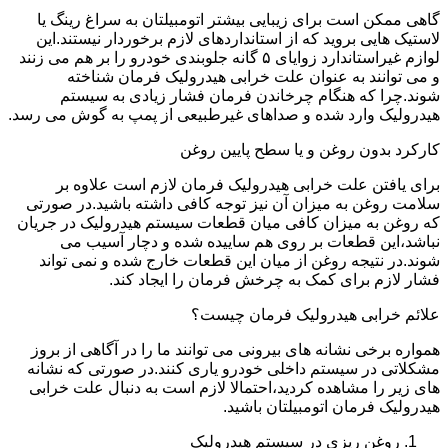
گاهی ممکن است برای زیبایی بیشتر اتومبیلتان به سراغ رینگ یا
لاستیک هایی بروید که از استانداردهای لازم برخوردار نیستند.این
لوازم غیراستاندارد زوایای ۵ گانه جلوبندی خودرو را بر هم می زنند
و می توانند به عنوان علت خرابی هیدرولیک فرمان شناخته
شوند.چرا که هنگام چرخاندن فرمان فشار زیادی به سیستم
هیدرولیک وارد شده و صداهای غیرطبیعی از پمپ به گوش می رسد.
کارکرد بدون روغن و یا سطح پایین روغن
برای یافتن علت خرابی هیدرولیک فرمان لازم است علاوه بر
سلامت روغن به میزان آن نیز توجه کافی داشته باشید.در صورتی
که روغن به میزان کافی میان قطعات سیستم هیدرولیک در جریان
نباشد،این قطعات بر روی هم ساییده شده و دچار آسیب می
شوند.در نتیجه روغن از میان این قطعات خارج شده و نمی تواند
فشار لازم برای کمک به چرخش فرمان را ایجاد کند.
علائم خرابی هیدرولیک فرمان چیست؟
همواره برخی نشانه های بیرونی می توانند ما را در آگاهی از بروز
مشکلاتی در سیستم داخلی خودرو یاری کنند.در صورتی که نشانه
های زیر را مشاهده کردید،احتمالا لازم است به دنبال علت خرابی
هیدرولیک فرمان اتومبیلتان باشید.
روغن ریزی در سیستم هیدرولیک