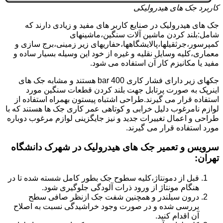
کاربرد جک های هیدرولیکی
جک های هیدرولیک در صنایع کاربر های مفید و زیادی دارند که
شامل:بلند کردن ماشین آلات سنگین،ماشینهای
کمپرسور،جرثقیلها،پالایشگاهها،حفاریهای زیر زمینی،برج سازی و
معماری،کلیه وسایل نقلیه و غیره از خود این وسیله بسیار ساده و
مفید یا مکانیزم کار آن استفاده می شود.
جکهای زیر دارای فشار کاری 400 bar هستند و مشابه جک های
اینرپک به صورت پرتابل جهت بلند کردن قطعات سنگین مورد
استفاده قرار می گیرند.طراحی اشتباه پیستون بهمراه استفاده از
لوازم نامرغوب دلیل خرابی و کوتاهی عمر کاری جک ها هستند که با
طراحی و اعمال تغییرات جدید و نیز جایگزینی لوازم مرغوب دوباره
مورد استفاده قرار می گیرند.
سرویس و تعمیر جک های هیدرولیک در شهرک دانشگاه
تهران
:
قبل از دمونتاژ،کلیه سطوح جک بطور کامل شسته شده تا در
هنگام مونتاژ از ورود ذرات آلودگی جلوگیری شود.
درون سیلندر و همچنین شفت جک ازنظر صافی سطح
بررسی شده و در صورت وجود خراشیدگی نسبت به اصلاح
آن اقدام کنید.