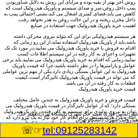
روش آخر بهتر از بقیه بوده و مزایای این روش به دلایل شناوربودن
پمپ داخل روغن،سر و صدای سیستم و پاورپک هیدرولیک است که
کاهش می یابد،فضای کمتری اشغال می کند،نشتی احتمالی پمپ به
داخل مخزن ریخته و در این حالت روغن به هدر نخواهد رفت.
اهمیت خرید پاورپک هیدرولیک جهت استفاده در صنایع
هر سیستم هیدرولیکی برای این که بتواند نیروی محرکی داشته
باشد،باید از پاورپک هیدرولیک استفاده نماید.از این رو زمانی که
اقدام به فروش یا خرید پاورپک هیدرولیک می نمایید،در مورد تک تک
تجهیزات و اجزای به کار رفته در این سیستم اطلاعات کسب
نمایید.زمانی که اقدام به خرید پاورپک هیدرولیک می نمایید،باید برخی
عوامل و پارامترها را در نظر داشته باشید،چرا که قیمت پاورپک
هیدرولیک به این عوامل بستگی زیادی دارد.یکی از مهم ترین عواملی
که می تواند در قیمت پاورپک هیدرولیک تاثیرگذار است،کیفیت
قطعات به کار رفته در آن می باشد.
قیمت خرید پاورپک هیدرولیک
قیمت فروش و خرید پاورپک هیدرولیک به چندین عامل مختلف
بستگی دارد؛ که از عوامل تاثیرگذار در قیمت پاورپک هیدرولیک می
توان به نیروی تولیدی برای سیستم به کار رفته در پاورپک هیدرولیک
تلفن تماس فوری
تعمیر جک شهرک دانشگاه تهران,تعمیر جک
اشاره کرد.هر سیستمی برای انجام کار خود نیاز به یک نیرو دارد که
هیدرولیک شهرک دانشگاه تهران
در سیستم های هیدرولیک این نیرو را پاورپک هیدرولیک تأمین می
☞☏
tel:09125283142
نماید.