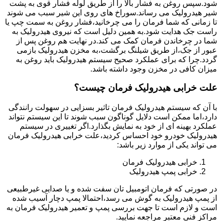
شود.سپس روغن به فشار بالا را از طریق لوله فشار قوی به پشت
شیر هیدرولیک می رساند.سوراخ های روی این شیر سبب می شوند
تا زمانی که شما فرمان را می چرخانید،فشار روغن به سمت چپ یا
راست جک هدایت شود.به همین دلیل است که نیروی هیدرولیک به
شما در چرخاندن فرمان کمک می کند.در نهایت هم روغن پس از
عبور از جک،از طریق شیلنگ برگشت،به مخزن هیدرولیک بازمی
گردد.چرا که برای عملکرد صحیح سیستم هیدرولیک باید روغن به
میزان کافی در مخزن وجود داشته باشد.
علت خرابی هیدرولیک فرمان چیست؟
با آن که سیستم هیدرولیک فرمان تاثیر بسزایی در سهولت رانندگی
دارد،اما ممکن است دلایل گوناگون سبب شوند تا این سیستم نتواند
عملکرد بهینه ای از خود به نمایش بگذارد.اگر تغییری در سیستم
هیدرولیک خودرو خود احساس کردید،علت خرابی هیدرولیک فرمان
می تواند یکی از موارد زیر باشد:
خرابی هیدرولیک فرمان
خرابی پمپ هیدرولیک
در صورتی که فرمان اتومبیل تان سفت شده و یا صدایی غیرطبیعی
از پمپ هیدرولیک به گوش می رسد،احتمالا پمپ دچار آسیب شده
است و لازم است تا جهت بررسی پمپ و تعمیر هیدرولیک فرمان به
مراکز فنی معتبر مراجعه نمایید.