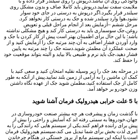
وآلودگی روی آن نباشد.درپوش را روی سیلندر قرار داده و با
ملایمت سفت نمایید.درپوش باید کاملا صاف و بدون مشکل روی
سیلندر قرار بگیرد.اگر درپوش به درستی در جای خود سوار
نشود،هوا وارد سیلندر شده و جک به درستی کار نخواهد کرد.
مرحل ششم –آزمایش بعد از انجام مراحل قبلی و تعویض
روغن،جک سوسماری باید به درستی کار کند و هیچ مشکلی نداشته
باشد؛ با این حال برای اطمینان بهتر است پیش از کار کردن با جک و
وارد آوردن فشار اضافی به آن،چند مرتبه جک را آزمایش کنید و از
صحت عملکرد آن مطمئن شوید.دسته جک را چند مرتبه به پایین
فشار دهید،جک باید نرم و طبیعی بالا بیاید و البته بتواند موقعیت خود
را حفظ کند.
در مرحله بعد جک را زیر وسیله نقلیه امتحان کنید و سعی کنید با
کمک آن ماشین را به آرامی از زمین بلند نمایید.پیش از آنکه به طور
کامل از جک استفاده کنید،مطمئن شوید جک از عهده نگاه داشتن
وزن خودرو بر خواهد آمد.
با 5 علت خرابی هیدرولیک فرمان آشنا شوید
با گذشت زمان و پیشرفت هر چه بیشتر صنعت خودروسازی در
جهان،خودروها به سمتی رفته اند که آسایش و راحتی را بیش از
پیش برای راننده فراهم کنند.یکی از سیستم هایی که رانندگی را به
امری لذت بخش برای شما تبدیل می کند،سیستم هیدرولیک فرمان
است.با اینکه این سیستم مانع از بروز خستگی در هنگام چرخاندن