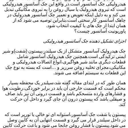
هیدرولیکی جک آسانسور است.در واقع این جک آسانسور هیدرولیکی
است که نیروی هیدرولیک یا سیال روغن را به نیروی مکانیکی تبدیل
می کند و به دلیل اینکه تعویض و تعمیر جک آسانسور هیدرولیک در
چاهک آسانسور کار سختی است،بنابراین توصیه می شود که از
همان ابتدا از جک های با کیفیت انتخاب شود.
پاوریونیت آسانسور چیست؟
اجزای تشکیل دهنده جک آسانسور هیدرولیکی
جک هیدرولیک آسانسور متشکل از یک سیلندر،پیستون (شفت)و شیر
ایمنی ترکیدگی است.همچنین جک هیدرولیک آسانسور شامل
قطعات دیگری مانند شیر هواگیری،انواع اتصالات هیدرولیکی و
مکانیکی،مجرای تخلیه روغن سرریز و …است که بسته به نوع جک
این قطعات به سیستم اضافه می شوند.
همان طور که در ابتدای مقاله گفته شد،سیلندر یک محفظه بسیار
محکم است که قسمت خارجی آن باید در برابر خوردگی،رطوبت هوا
و فشارهای وارده متسحکم باشد و قسمت درونی آن نیز باید صاف
و صیقلی باشد که پیستون درون آن جای گیرد و داخل آن حرکت
کند.
پیستون یا شفت جک آسانسور،استوانه ای تو خالی یا تورپر است که
در داخل سیلندر قرار می گیرد و قسمت انتهایی آن به کابین وصل
می شود.پیستون با فشار روغن جابجا می شود و باعث حرکت کابین