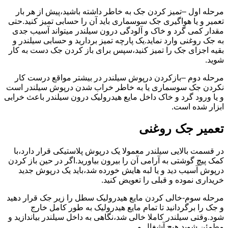
مرحله اول –تمیز کردن جک به خاطر داشته باشید،پیش از هر بار
تعمیر و یا هواگیری جک سوسماری باید آن را حسابی تمیز کنید.حتی
مقدار کمی گرد و خاک و آلودگی درون سیلندر میتواند آسیب جدی
به جک روغنی وارد نماید.یک پارچه تمیز بردارید و حسابی سیلندر و
بقیه اجزای جک را تمیز کنید،سپس برای باز کردن جک دست به کار
شوید.
مرحله دوم –بازکردن درپوش سیلندر در بیشتر مواقع درست کار
نکردن جک سوسماری یا به خاطر خراب شدن درپوش سیلندر است
و یا ورود گرد و خاک داخل مایع هیدرولیک درون سیلندر باعث خرابی
ابزار شده است.
تعمیر جک روغنی
در قسمت بالایی سیلندر معمولا یک درپوش پلاستیکی قرار دارد،با
کمک پیچ گوشتی به آرامی آن را بیرون بیاورید.اگر در حین باز کردن
درپوش آسیب دید و یا لبه هایش خورده شد،باید یک درپوش جدید
خریداری نموده و قبلی را تعویض کنید.
مرحله سوم-خالی کردن مایع هیدرولیک سطل را زیر جک قرار دهید
و جک را برگردانید تا تمام مایع هیدرولیک به طور کامل خارج
شود.وقتی سیلندر کاملا خالی شد،نگاهی به داخل سیلندر بیاندازید و
مطمئن شوید هیچ آشغال و