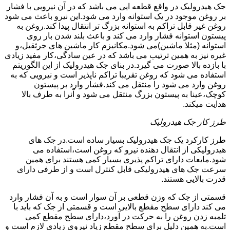
جک هیدرولیک در واقع قطعه ایی می باشد که در آن نیرویی با فشار
بر روغن موجود در یک استوانه وارد می شود.این نیرو باعث می شود
روغن غیر قابل تراکم به استوانه بزرگ تر انتقال پیدا کند.روغن به
پیستون استوانه فشار وارد می کند و باعث بلند شدن بار روی
استوانه (مثلا ماشین)می شود.مکانیزم کار ماشین های جرثقیل،و
غیره نیز به همین ترتیب می باشد که در عین سادگی،کار مفید زیادی
با بازده بالا صورت می گیرد.در بنای جک هیدرولیک از این الگوریتم
استفاده می شود که روغن تقریبا تراکم ناپذیر است و نیرویی که به
روغن وارد می شود را منتقل می کند.فشار وارد بر پیستون
کوچک،عینا به پیستون بزرگ منتقل می شود و آنرا به طرف بالا
هدایت میکند.
طرز کار جک هیدرولیک
طرز کارکرد یک جک هیدرولیک بسیار ساده است.در جک های
هیدرولیکی از انتقال دهنده نیرو که روغن است،استفاده می
شود.مایعات دارای تراکم پذیری بسیار کمی هستند برای همین
سرعت جک های هیدرولیکی قابل کنترل است و از طرفی دارای
قدرت بالایی هستند.
قسمتی از جک که وزن قطعی بر آن سوار است و به آن فشار وارد
می کند دارای سطح مقطع بالایی است و قسمتی از جک که باید با
تلمبه زدن روغن را به حرکت در آورد،دارای سطح مقطع کمی
است.به همین دلیل برای سطح مقطع زیاد نیروی زیادی لازم است و