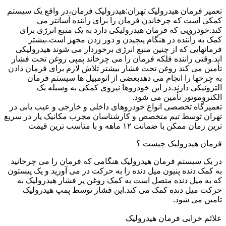
تعمیر فرمان هیدرولیک تهران:هیدرولیک فرمان،در واقع یک سیستم
کمکی است که چرخاندن فرمان را برای راننده آسانتر می
کند.خودرویی که فرمان هیدرولیکی دارد به یک منبع انرژی برای
کمک به راننده در هنگام پیچیدن و دور زدن مجهز است.بیشتر
فرمانهایی که از چنین منبع انرژی برخوردار می شوند هیدرولیکی
اند.وقتی راننده فلکه فرمان را می چرخاند پمپی روغن تحت فشار
تأمین می کند روغن تحت فشار بیشتر تلاش لازم برای فرمان دادن
به چرخها را انجام می دهدبعضی از اتومبیل ها سیستم فرمان
الترونیکی دارند.در این خودروها نیروی کمکی به وسیله یک
الکتروموتور تأمین می شود.
تعمیرگاه تخصصی انواع خودروهای داخلی و خارجی و عیب یابی در
تهران توسط تیم متخصص و کارشناسان مجرب مکانیک یار در سریع
ترین زمان ممکن با ضمانت ۱۲ ماهه و با مناسب ترین قیمت
فرمان هیدرولیک چیست ؟
در یک سیستم فرمان هیدرولیک هنگامی که فرمان را می چرخانید
به کمک دنده پنیون میل دنده را به حرکت در می آورید و یک پیستون
که به میل دنده متصل است به کمک روغن پر فشار هیدرولیک به
حرکت میل دنده کمک می کند.این فشار توسط پمپ هیدرولیک
تامین می شود.
علائم خرابی فرمان هیدرولیک