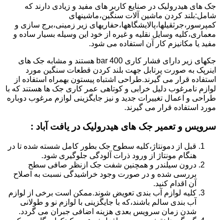
جک های هیدرولیک در صنایع کاربر های مفید و زیادی دارند که
شامل:بلند کردن ماشین آلات سنگین،ماشینهای
کمپرسور،جرثقیلها،پالایشگاهها،حفاریهای زیر زمینی،برج سازی و
معماری،کلیه وسایل نقلیه و غیره از خود این وسیله بسیار ساده و
مفید یا مکانیزم کار آن استفاده می شود.
جکهای زیر دارای فشار کاری 400 bar هستند و مشابه جک های
اینرپک به صورت پرتابل جهت بلند کردن قطعات سنگین مورد
استفاده قرار می گیرند.طراحی اشتباه پیستون بهمراه استفاده از
لوازم نامرغوب دلیل خرابی و کوتاهی عمر کاری جک ها هستند که با
طراحی و اعمال تغییرات جدید و نیز جایگزینی لوازم مرغوب دوباره
مورد استفاده قرار می گیرند.
سرویس و تعمیر جک های هیدرولیک در یافت آباد
:
قبل از دمونتاژ،کلیه سطوح جک بطور کامل شسته شده تا در
هنگام مونتاژ از ورود ذرات آلودگی جلوگیری شود.
درون سیلندر و همچنین شفت جک ازنظر صافی سطح
بررسی شده و در صورت وجود خراشیدگی نسبت به اصلاح
آن اقدام کنید.
کلیه لوازم آب بندی تعویض شوند.ممکن است برخی از لوازم
آب بندی سالم باشند،که با جایگزینی با لوازم نو و طولانی
شدن زمان سرویس بعدی هزینه اضافی جبران می گردد.