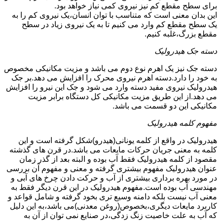
برای سطح مقطع کم نیز نیروی کمی نیاز خواهد بود.
این بدان معنی است که متناسب با توان انسان،یک نیروی کم را به
یک سطح مقطع کم وارد می کنیم تا به یک نیروی زیاد در سطح
مقطع بزرگ،غلبه کنیم.
دسته جک هیدرولیک
دسته جک نیز یک اهرم نوع دوم می باشد و مزیت مکانیکی مخصوص
به خود را دارد.دسته اهرم نیروی محرک را افزایش می دهد.بر جک
هیدرولیک نیروی مفید دسته وارد می شود و جک این نیرو را افزایش
می دهد.از این طریق مزیت مکانیکی کل دستگاه برابر مزیت
مکانیکی این دو قسمت می باشد.
مفهوم کلمه هیدرولیک
هیدرولیک در واقع از کلمه یونانی(هیدرو)شکل گرفته است و این
کلمه به معنی جریان حرکات مایعات می باشد.در قرن های گذشته
مقصود از کلمه هیدرولیک فقط آب بوده و البته بعد از گذر زمان
عنوان هیدرولیک مفهوم بیشتری گرفته و معنی و مفهوم آن بررسی
در مورد بهره برداری بیشتری از آب و حرکت دادن چرخ های آبی و
مهندسی آب بوده است.مفهوم هیدرولیک در این قرن دیگر فقط به
معنی آب نیست بلکه دامنه وسیع تری بخود گرفته و شامل قواعد و
کاربرد مایعات دیگری،بخصوص(روغن معدنی)می باشد،به این دلیل
که آب به علت خاصیت زنگ زدگی،در صنایع نمی توان از آن به