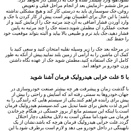
مرحل ششم –آزمایش بعد از انجام مراحل قبلی و تعویض
روغن،جک سوسماری باید به درستی کار کند و هیچ مشکلی نداشته
باشد؛ با این حال برای اطمینان بهتر است پیش از کار کردن با جک و
وارد آوردن فشار اضافی به آن،چند مرتبه جک را آزمایش کنید و از
صحت عملکرد آن مطمئن شوید.دسته جک را چند مرتبه به پایین
فشار دهید،جک باید نرم و طبیعی بالا بیاید و البته بتواند موقعیت خود
را حفظ کند.
در مرحله بعد جک را زیر وسیله نقلیه امتحان کنید و سعی کنید با
کمک آن ماشین را به آرامی از زمین بلند نمایید.پیش از آنکه به طور
کامل از جک استفاده کنید،مطمئن شوید جک از عهده نگاه داشتن
وزن خودرو بر خواهد آمد.
با 5 علت خرابی هیدرولیک فرمان آشنا شوید
با گذشت زمان و پیشرفت هر چه بیشتر صنعت خودروسازی در
جهان،خودروها به سمتی رفته اند که آسایش و راحتی را بیش از
پیش برای راننده فراهم کنند.یکی از سیستم هایی که رانندگی را به
امری لذت بخش برای شما تبدیل می کند،سیستم هیدرولیک فرمان
است.با اینکه این سیستم مانع از بروز خستگی در هنگام چرخاندن
فرمان می شود،اما ممکن است به دلایل مختلف دچار اختلال
گردد.علت خرابی هیدرولیک فرمان هرچه که باشد،نشان از یک
نابهینگی در داخل خودرو می دهد و لازم است برطرف شود.با این