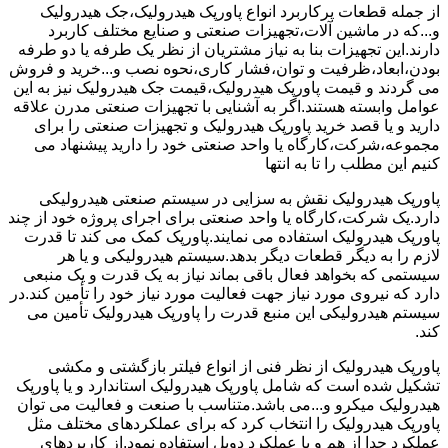
از جمله قطعات پرکاربرد انواع پاورپک هیدرولیک،جک هیدرولیک
و...که در ماشین آلات،تجهیزات صنعتی و صنایع مختلف کاربرد
دارند.این تجهیزات بنا به نیاز مشتریان از نظر یک طرفه یا دو طرفه
بودن،ابعاد،ظرفیت و توان،فشار کاری،نحوه نصب و...خرید و فروش
می گردند و قیمت پاورپک هیدرولیک،قیمت جک هیدرولیک نیز به این
عوامل وابسته هستند.اگر به آشنایی با تجهیزات صنعتی مدرن علاقه
دارید و یا قصد خرید پاورپک هیدرولیک و تجهیزات صنعتی را برای
مجموعه،شرکت،کارگاه یا واحد صنعتی خود را دارید پیشنهاد می
کنیم این مطلب را تا به انتها
پاورپک هیدرولیک نقش به سزایی در سیستم صنعتی هیدرولیکی
دارد.یک شرکت،کارگاه یا واحد صنعتی برای اجرای پروژه خود از چند
پاورپک هیدرولیک استفاده می نمایند.پاورپک کمک می کند تا قدرت
لازم را به دیگر قطعات دیگر بدهد.سیستم هیدرولیکی و یا هر
سیستمی که بخواهد فعال باقی بماند نیاز به یک قدرت و یک منبعی
دارد که نیروی مورد نیاز جهت فعالیت مورد نیاز خود را تأمین کند.در
سیستم هیدرولیکی این منبع قدرت را پاورپک هیدرولیک تأمین می
کند.
پاورپک هیدرولیک از نظر فنی از انواع فیلتر بازگشتی و مکشی
تشکیل شده است که شامل پاورپک هیدرولیک استاندارد و یا پاورپک
هیدرولیک میکرو و...می باشد.متناسب با صنعت و فعالیت می توان
پاورپک هیدرولیک را انتخاب کرد که برای عملکردهای مختلف مثل
عملکرد جدا از هم و یا عملکرد دوبل استفاده نمود.از کاربردهای