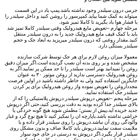
جرمی درون سیلندر وجود نداشته باشد.پمپ باد در این قسمت
میتواند به کمک شما بیاید.کمپرسور را روشن کنید و داخل سیلندر را
با فشار هوا باد بگیرید تا کاملا تمیز شود.
مرحله چهارم –تعویض مایع هیدرولیک وقتی سیلندر کاملا تمیز شد
باید با کمک قیف مایع هیدرولیک جدید را به درون سیلندر منتقل
کنید.مقدار روغنی که درون سیلندر میریزید به ابعاد جک و حجم
سیلندر بستگی دارد.
معمولا میزان روغن لازم برای هر جک توسط شرکت سازنده
مشخص شده و بر روی بدنه آن نصب گردیده است.اگر میزان دقیق
روغن را نمیدانید بهتر است سیلندر را تا حد ممکن پر نمایید.اگر به
روغن هیدرولیک دسترسی ندارید از روغن موتور ۳۰ به عنوان
جایگزین استفاده کنید ولی به خاطر داشته باشید در اولین فرصت
مجدداروغن را تعویض نموده واز روغن هیدرولیک برای پر کردن
سیلندر جک استفاده نمایید.
مرحله پنجم –تعویض درپوش سیلندر درپوش پلاستیکی را که از
بالای سیلندر جدا کرده بودید به دقت بررسی کنید،حتی اگر درپوش
جدید خریده اید،پیش از بستن؛ مطمئن شوید هیچ گونه خردگی یا
خراشی نداشته باشد.باپارچه ان را تمکیز کنید تا هیچ نوع گرد و غبار
وآلودگی روی آن نباشد.درپوش را روی سیلندر قرار داده و با
ملایمت سفت نمایید.درپوش باید کاملا صاف و بدون مشکل روی
سیلندر قرار بگیرد.اگر درپوش به درستی در جای خود سوار
نشود،هوا وارد سیلندر شده و جک به درستی کار نخواهد کرد.