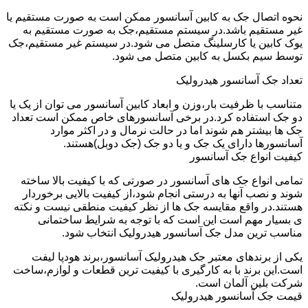
نحوه اتصال جک به کابین آسانسور ممکن است به صورت مستقیم یا
غیر مستقیم باشد.در سیستم مستقیم،جک به صورت مستقیم به
یوک کابین یا کارسلینگ متصل می شود.در سیستم غیر مستقیم،جک
توسط سیم بکسل به کابین متصل می شود.
تعداد جک آسانسور هیدرولیک
متناسب با ظرفیت بار،وزن و ابعاد کابین آسانسور می توان از یک یا
دو جک استفاده کرد.در برخی آسانسورهای خاص ممکن است تعداد
جک ها بیشتر هم شوند اما در حالت نرمال و در اکثر موارد
آسانسورها دارای یک جک و یا دو جک (جک دوبل)هستند.
کیفیت انواع جک آسانسور
تمامی انواع جک های آسانسور در صورتی که با کیفیت بالا ساخته
شوند و نصب آنها به درستی انجام شود،از کیفیت بالایی برخوردار
هستند.در واقع مقایسه جک ها از نظر کیفیت منطقی نیست و نکته
ی بسیار مهم است این است که با توجه به شرایط ساختمانی
مناسب ترین مدل جک آسانسور هیدرولیک انتخاب شود.
یکی از برندهای معتبر جک هیدرولیک آسانسور،برند هودپا لیفت
است.این برند با به کارگیری با کیفیت ترین قطعات و لوازم،ساخت
شرکت بلین آلمان است.
قیمت جک آسانسور هیدرولیک