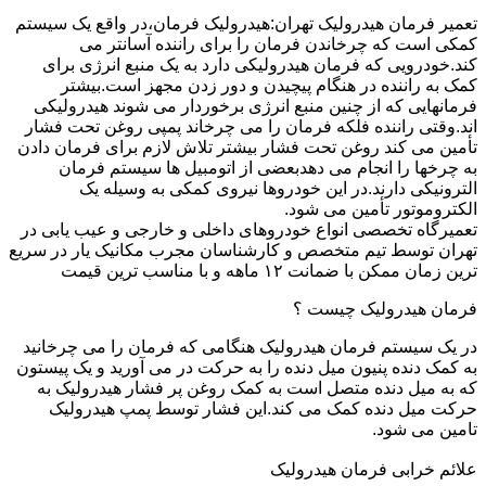
تعمیر فرمان هیدرولیک تهران:هیدرولیک فرمان،در واقع یک سیستم
کمکی است که چرخاندن فرمان را برای راننده آسانتر می
کند.خودرویی که فرمان هیدرولیکی دارد به یک منبع انرژی برای
کمک به راننده در هنگام پیچیدن و دور زدن مجهز است.بیشتر
فرمانهایی که از چنین منبع انرژی برخوردار می شوند هیدرولیکی
اند.وقتی راننده فلکه فرمان را می چرخاند پمپی روغن تحت فشار
تأمین می کند روغن تحت فشار بیشتر تلاش لازم برای فرمان دادن
به چرخها را انجام می دهدبعضی از اتومبیل ها سیستم فرمان
الترونیکی دارند.در این خودروها نیروی کمکی به وسیله یک
الکتروموتور تأمین می شود.
تعمیرگاه تخصصی انواع خودروهای داخلی و خارجی و عیب یابی در
تهران توسط تیم متخصص و کارشناسان مجرب مکانیک یار در سریع
ترین زمان ممکن با ضمانت ۱۲ ماهه و با مناسب ترین قیمت
فرمان هیدرولیک چیست ؟
در یک سیستم فرمان هیدرولیک هنگامی که فرمان را می چرخانید
به کمک دنده پنیون میل دنده را به حرکت در می آورید و یک پیستون
که به میل دنده متصل است به کمک روغن پر فشار هیدرولیک به
حرکت میل دنده کمک می کند.این فشار توسط پمپ هیدرولیک
تامین می شود.
علائم خرابی فرمان هیدرولیک