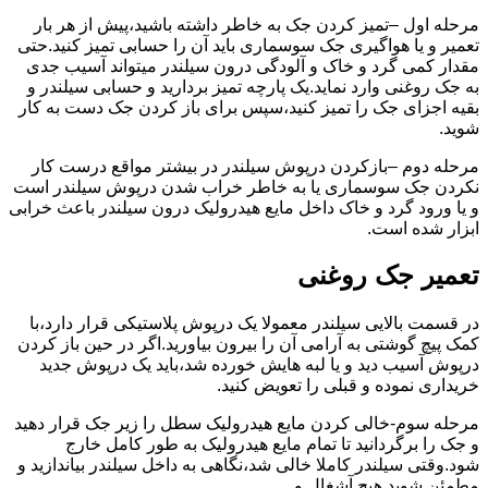
مرحله اول –تمیز کردن جک به خاطر داشته باشید،پیش از هر بار
تعمیر و یا هواگیری جک سوسماری باید آن را حسابی تمیز کنید.حتی
مقدار کمی گرد و خاک و آلودگی درون سیلندر میتواند آسیب جدی
به جک روغنی وارد نماید.یک پارچه تمیز بردارید و حسابی سیلندر و
بقیه اجزای جک را تمیز کنید،سپس برای باز کردن جک دست به کار
شوید.
مرحله دوم –بازکردن درپوش سیلندر در بیشتر مواقع درست کار
نکردن جک سوسماری یا به خاطر خراب شدن درپوش سیلندر است
و یا ورود گرد و خاک داخل مایع هیدرولیک درون سیلندر باعث خرابی
ابزار شده است.
تعمیر جک روغنی
در قسمت بالایی سیلندر معمولا یک درپوش پلاستیکی قرار دارد،با
کمک پیچ گوشتی به آرامی آن را بیرون بیاورید.اگر در حین باز کردن
درپوش آسیب دید و یا لبه هایش خورده شد،باید یک درپوش جدید
خریداری نموده و قبلی را تعویض کنید.
مرحله سوم-خالی کردن مایع هیدرولیک سطل را زیر جک قرار دهید
و جک را برگردانید تا تمام مایع هیدرولیک به طور کامل خارج
شود.وقتی سیلندر کاملا خالی شد،نگاهی به داخل سیلندر بیاندازید و
مطمئن شوید هیچ آشغال و