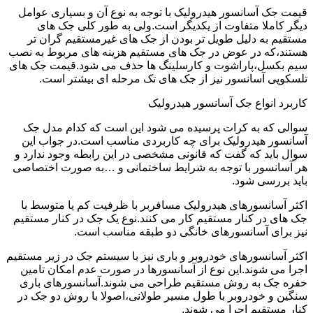
قیمت جک آسانسور هیدرولیک با توجه به نوع آن و بسیاری عوامل
دیگر کاملا متفاوت از یکدیگر است.ولی به طور کلی جک های
مستقیم به دلیل طویل تر بودن از جک های غیرمستقیم گران تر
هستند،که در عوض در جک های مستقیم هزینه های مربوط به نصب
سیم بکسل،پاراشوت و کارسلینگ ها حذف می شود.قیمت جک های
تلسکوپی آسانسور نیز از جک های تک مرحله ای بیشتر است.
کاربرد انواع جک آسانسور هیدرولیک
سوالی که به کرات پرسیده می شود این است که کدام مدل جک
آسانسور هیدرولیک برای چه کاربردی مناسب است.در جواب این
سوال باید که گفت که قانونی مشخصی در این رابطه وجود ندارد و
هر آسانسور با توجه به شرایط ساختمانی و …به صورت اختصاصی
باید بررسی شود.
اکثر آسانسورهای هیدرولیک مسافربر با ظرفیت کم یا متوسط با
جک های در کنار مستقیم کار می کنند.نوع یک جک در کنار مستقیم
نیز برای آسانسورهای خانگی دو طبقه مناسب است.
اکثر آسانسورهای خودروبر و باری نیز با سیستم جک در زیر مستقیم
اجرا می شوند.این نوع از آسانسورها در صورت عدم امکان تامین
حفره جک به روش مستقیم طراحی می شوند.آسانسورهای باری
سنگین و خودروبر با طول مسیر طولانی،اصولا با روش دو جک در
کنار مستقیم اجرا می شوند.