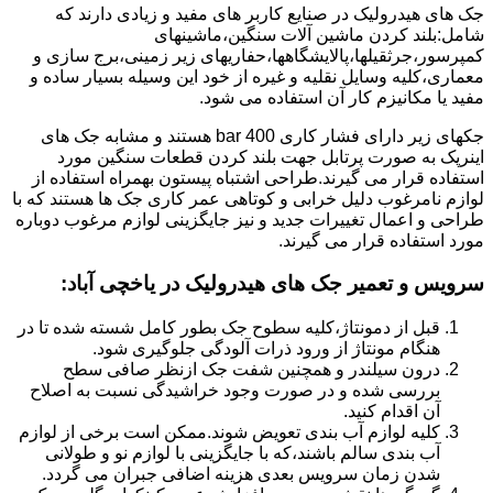
جک های هیدرولیک در صنایع کاربر های مفید و زیادی دارند که
شامل:بلند کردن ماشین آلات سنگین،ماشینهای
کمپرسور،جرثقیلها،پالایشگاهها،حفاریهای زیر زمینی،برج سازی و
معماری،کلیه وسایل نقلیه و غیره از خود این وسیله بسیار ساده و
مفید یا مکانیزم کار آن استفاده می شود.
جکهای زیر دارای فشار کاری 400 bar هستند و مشابه جک های
اینرپک به صورت پرتابل جهت بلند کردن قطعات سنگین مورد
استفاده قرار می گیرند.طراحی اشتباه پیستون بهمراه استفاده از
لوازم نامرغوب دلیل خرابی و کوتاهی عمر کاری جک ها هستند که با
طراحی و اعمال تغییرات جدید و نیز جایگزینی لوازم مرغوب دوباره
مورد استفاده قرار می گیرند.
سرویس و تعمیر جک های هیدرولیک در یاخچی آباد
:
قبل از دمونتاژ،کلیه سطوح جک بطور کامل شسته شده تا در
هنگام مونتاژ از ورود ذرات آلودگی جلوگیری شود.
درون سیلندر و همچنین شفت جک ازنظر صافی سطح
بررسی شده و در صورت وجود خراشیدگی نسبت به اصلاح
آن اقدام کنید.
کلیه لوازم آب بندی تعویض شوند.ممکن است برخی از لوازم
آب بندی سالم باشند،که با جایگزینی با لوازم نو و طولانی
شدن زمان سرویس بعدی هزینه اضافی جبران می گردد.