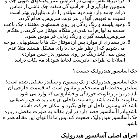
گردگیرها نقش مهمی در افزایش عمر پکینکهای گلویی جک و
همچنین جلوگیری از خراشیدگی شفت جک،ناشی از تماس
ذرات جامد وارد شده به سیلندر را دارند،بنابراین بهتر است
نسبت به تعویض آنها در هر نوبت سرویس،اقدام گردد.
وجود پلیسه و زنگ زدگی بر روی قسمتهای مختلف جک باعث
صدمه به لوازم آب بندی در هنگام مونتاژ می گردد.در هنگام
سرویس،پلیسه گیری و زنگ زدایی فراموش نشود.
در بسیاری از موارد پس ازدمونتاژ جک ها با پیستونهایی مواجه
می شویم که از نظر طراحی دارای مشکل هستند مثلا عدم
پیش بینی گاید رینگ بر روی پیستون،در چنین مواردی
اصلاحات طراحی نادرست لحاظ شود.ادامه نکات درآیند
جک آسانسور هیدرولیک چیست؟
جک آسانسور هیدرولیک از یک پیستون و سیلندر تشکیل شده است؛
سیلندر محفظه ای مستحکم و مقاوم است که قسمت خارجی آن
باید در برابر رطوبت،خوردگی و فشارهایی که وارد می شود
مقاومت داشت باشد و قسمت داخلی آن هم باید صاف و صیقلی
باشد که پیستون داخل آن جای بگیرد و امکان حرکت داشته
باشد.پادرا آسانسور قصد دارد در این مقاله به صورت مفصل درباره
جک آسانسور هیدرولیک صحبت کند،پس ما تا انتهای این مقاله همراه
باشید.
اجزای اصلی آسانسور هیدرولیک