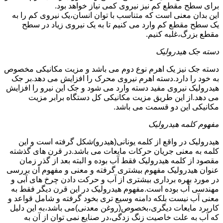
برای سطح مقطع کم نیز نیروی کمی نیاز خواهد بود.
این بدان معنی است که متناسب با توان انسان،یک نیروی کم را به
یک سطح مقطع کم وارد می کنیم تا به یک نیروی زیاد در سطح
مقطع بزرگ،غلبه کنیم.
دسته جک هیدرولیک
دسته جک نیز یک اهرم نوع دوم می باشد و مزیت مکانیکی مخصوص
به خود را دارد.دسته اهرم نیروی محرک را افزایش می دهد.بر جک
هیدرولیک نیروی مفید دسته وارد می شود و جک این نیرو را افزایش
می دهد.از این طریق مزیت مکانیکی کل دستگاه برابر مزیت
مکانیکی این دو قسمت می باشد.
مفهوم کلمه هیدرولیک
هیدرولیک در واقع از کلمه یونانی(هیدرو)شکل گرفته است و این
کلمه به معنی جریان حرکات مایعات می باشد.در قرن های گذشته
مقصود از کلمه هیدرولیک فقط آب بوده و البته بعد از گذر زمان
عنوان هیدرولیک مفهوم بیشتری گرفته و معنی و مفهوم آن بررسی
در مورد بهره برداری بیشتری از آب و حرکت دادن چرخ های آبی و
مهندسی آب بوده است.مفهوم هیدرولیک در این قرن دیگر فقط به
معنی آب نیست بلکه دامنه وسیع تری بخود گرفته و شامل قواعد و
کاربرد مایعات دیگری،بخصوص(روغن معدنی)می باشد،به این دلیل
که آب به علت خاصیت زنگ زدگی،در صنایع نمی توان از آن به