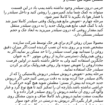
جرمی درون سیلندر وجود نداشته باشد.پمپ باد در این قسمت
میتواند به کمک شما بیاید.کمپرسور را روشن کنید و داخل سیلندر را
با فشار هوا باد بگیرید تا کاملا تمیز شود.
مرحله چهارم –تعویض مایع هیدرولیک وقتی سیلندر کاملا تمیز شد
باید با کمک قیف مایع هیدرولیک جدید را به درون سیلندر منتقل
کنید.مقدار روغنی که درون سیلندر میریزید به ابعاد جک و حجم
سیلندر بستگی دارد.
معمولا میزان روغن لازم برای هر جک توسط شرکت سازنده
مشخص شده و بر روی بدنه آن نصب گردیده است.اگر میزان دقیق
روغن را نمیدانید بهتر است سیلندر را تا حد ممکن پر نمایید.اگر به
روغن هیدرولیک دسترسی ندارید از روغن موتور ۳۰ به عنوان
جایگزین استفاده کنید ولی به خاطر داشته باشید در اولین فرصت
مجدداروغن را تعویض نموده واز روغن هیدرولیک برای پر کردن
سیلندر جک استفاده نمایید.
مرحله پنجم –تعویض درپوش سیلندر درپوش پلاستیکی را که از
بالای سیلندر جدا کرده بودید به دقت بررسی کنید،حتی اگر درپوش
جدید خریده اید،پیش از بستن؛ مطمئن شوید هیچ گونه خردگی یا
خراشی نداشته باشد.باپارچه ان را تمکیز کنید تا هیچ نوع گرد و غبار
وآلودگی روی آن نباشد.درپوش را روی سیلندر قرار داده و با
ملایمت سفت نمایید.درپوش باید کاملا صاف و بدون مشکل روی
سیلندر قرار بگیرد.اگر درپوش به درستی در جای خود سوار
نشود،هوا وارد سیلندر شده و جک به درستی کار نخواهد کرد.