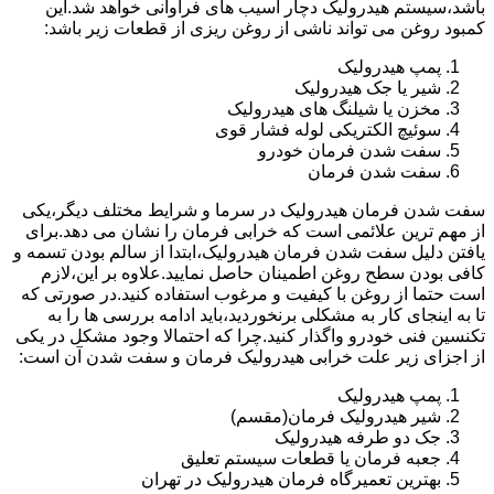
باشد،سیستم هیدرولیک دچار آسیب های فراوانی خواهد شد.این
کمبود روغن می تواند ناشی از روغن ریزی از قطعات زیر باشد:
پمپ هیدرولیک
شیر یا جک هیدرولیک
مخزن یا شیلنگ های هیدرولیک
سوئیچ الکتریکی لوله فشار قوی
سفت شدن فرمان خودرو
سفت شدن فرمان
سفت شدن فرمان هیدرولیک در سرما و شرایط مختلف دیگر،یکی
از مهم ترین علائمی است که خرابی فرمان را نشان می دهد.برای
یافتن دلیل سفت شدن فرمان هیدرولیک،ابتدا از سالم بودن تسمه و
کافی بودن سطح روغن اطمینان حاصل نمایید.علاوه بر این،لازم
است حتما از روغن با کیفیت و مرغوب استفاده کنید.در صورتی که
تا به اینجای کار به مشکلی برنخوردید،باید ادامه بررسی ها را به
تکنسین فنی خودرو واگذار کنید.چرا که احتمالا وجود مشکل در یکی
از اجزای زیر علت خرابی هیدرولیک فرمان و سفت شدن آن است:
پمپ هیدرولیک
شیر هیدرولیک فرمان(مقسم)
جک دو طرفه هیدرولیک
جعبه فرمان یا قطعات سیستم تعلیق
بهترین تعمیرگاه فرمان هیدرولیک در تهران