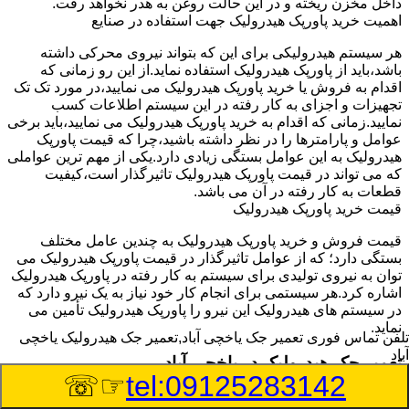
داخل مخزن ریخته و در این حالت روغن به هدر نخواهد رفت.
اهمیت خرید پاورپک هیدرولیک جهت استفاده در صنایع
هر سیستم هیدرولیکی برای این که بتواند نیروی محرکی داشته
باشد،باید از پاورپک هیدرولیک استفاده نماید.از این رو زمانی که
اقدام به فروش یا خرید پاورپک هیدرولیک می نمایید،در مورد تک تک
تجهیزات و اجزای به کار رفته در این سیستم اطلاعات کسب
نمایید.زمانی که اقدام به خرید پاورپک هیدرولیک می نمایید،باید برخی
عوامل و پارامترها را در نظر داشته باشید،چرا که قیمت پاورپک
هیدرولیک به این عوامل بستگی زیادی دارد.یکی از مهم ترین عواملی
که می تواند در قیمت پاورپک هیدرولیک تاثیرگذار است،کیفیت
قطعات به کار رفته در آن می باشد.
قیمت خرید پاورپک هیدرولیک
قیمت فروش و خرید پاورپک هیدرولیک به چندین عامل مختلف
بستگی دارد؛ که از عوامل تاثیرگذار در قیمت پاورپک هیدرولیک می
توان به نیروی تولیدی برای سیستم به کار رفته در پاورپک هیدرولیک
اشاره کرد.هر سیستمی برای انجام کار خود نیاز به یک نیرو دارد که
در سیستم های هیدرولیک این نیرو را پاورپک هیدرولیک تأمین می
نماید.
تلفن تماس فوری
تعمیر جک یاخچی آباد,تعمیر جک هیدرولیک یاخچی
آباد
تعمیر جک هیدرولیک در یاخچی آباد
☞☏
tel:09125283142
وسیله‎ای که با عملکرد خود موجب بلند شدن اهرم و یا وزن سنگین