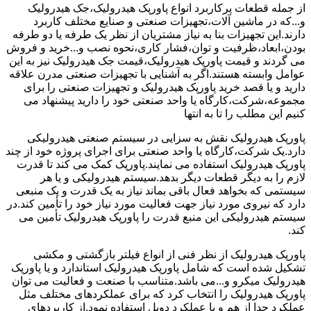
از جمله قطعات پرکاربرد انواع پاورپک هیدرولیک،جک هیدرولیک
و...که در ماشین آلات،تجهیزات صنعتی و صنایع مختلف کاربرد
دارند.این تجهیزات بنا به نیاز مشتریان از نظر یک طرفه یا دو طرفه
بودن،ابعاد،ظرفیت و توان،فشار کاری،نحوه نصب و...خرید و فروش
می گردند و قیمت پاورپک هیدرولیک،قیمت جک هیدرولیک نیز به این
عوامل وابسته هستند.اگر به آشنایی با تجهیزات صنعتی مدرن علاقه
دارید و یا قصد خرید پاورپک هیدرولیک و تجهیزات صنعتی را برای
مجموعه،شرکت،کارگاه یا واحد صنعتی خود را دارید پیشنهاد می
کنیم این مطلب را تا به انتها
پاورپک هیدرولیک نقش به سزایی در سیستم صنعتی هیدرولیکی
دارد.یک شرکت،کارگاه یا واحد صنعتی برای اجرای پروژه خود از چند
پاورپک هیدرولیک استفاده می نمایند.پاورپک کمک می کند تا قدرت
لازم را به دیگر قطعات دیگر بدهد.سیستم هیدرولیکی و یا هر
سیستمی که بخواهد فعال باقی بماند نیاز به یک قدرت و یک منبعی
دارد که نیروی مورد نیاز جهت فعالیت مورد نیاز خود را تأمین کند.در
سیستم هیدرولیکی این منبع قدرت را پاورپک هیدرولیک تأمین می
کند.
پاورپک هیدرولیک از نظر فنی از انواع فیلتر بازگشتی و مکشی
تشکیل شده است که شامل پاورپک هیدرولیک استاندارد و یا پاورپک
هیدرولیک میکرو و...می باشد.متناسب با صنعت و فعالیت می توان
پاورپک هیدرولیک را انتخاب کرد که برای عملکردهای مختلف مثل
عملکرد جدا از هم و یا عملکرد دوبل استفاده نمود.از کاربردهای