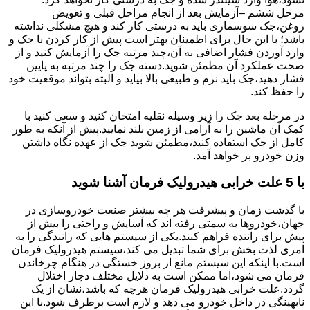
مرحل ششم –آزمایش بعد از انجام مراحل قبلی و تعویض
روغن،جک سوسماری باید به درستی کار کند و هیچ مشکلی نداشته
باشد؛ با این حال برای اطمینان بهتر است پیش از کار کردن با جک و
وارد آوردن فشار اضافی به آن،چند مرتبه جک را آزمایش کنید و از
صحت عملکرد آن مطمئن شوید.دسته جک را چند مرتبه به پایین
فشار دهید،جک باید نرم و طبیعی بالا بیاید و البته بتواند موقعیت خود
را حفظ کند.
در مرحله بعد جک را زیر وسیله نقلیه امتحان کنید و سعی کنید با
کمک آن ماشین را به آرامی از زمین بلند نمایید.پیش از آنکه به طور
کامل از جک استفاده کنید،مطمئن شوید جک از عهده نگاه داشتن
وزن خودرو بر خواهد آمد.
با 5 علت خرابی هیدرولیک فرمان آشنا شوید
با گذشت زمان و پیشرفت هر چه بیشتر صنعت خودروسازی در
جهان،خودروها به سمتی رفته اند که آسایش و راحتی را بیش از
پیش برای راننده فراهم کنند.یکی از سیستم هایی که رانندگی را به
امری لذت بخش برای شما تبدیل می کند،سیستم هیدرولیک فرمان
است.با اینکه این سیستم مانع از بروز خستگی در هنگام چرخاندن
فرمان می شود،اما ممکن است به دلایل مختلف دچار اختلال
گردد.علت خرابی هیدرولیک فرمان هرچه که باشد،نشان از یک
نابهینگی در داخل خودرو می دهد و لازم است برطرف شود.با این