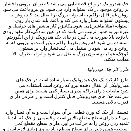
جک هیدرولیک در واقع قطعه ایی می باشد که در آن نیرویی با فشار
بر روغن موجود در یک استوانه وارد می شود.این نیرو باعث می شود
روغن غیر قابل تراکم به استوانه بزرگ تر انتقال پیدا کند.روغن به
پیستون استوانه فشار وارد می کند و باعث بلند شدن بار روی
استوانه (مثلا ماشین)می شود.مکانیزم کار ماشین های جرثقیل،و
غیره نیز به همین ترتیب می باشد که در عین سادگی،کار مفید زیادی
با بازده بالا صورت می گیرد.در بنای جک هیدرولیک از این الگوریتم
استفاده می شود که روغن تقریبا تراکم ناپذیر است و نیرویی که به
روغن وارد می شود را منتقل می کند.فشار وارد بر پیستون
کوچک،عینا به پیستون بزرگ منتقل می شود و آنرا به طرف بالا
هدایت میکند.
طرز کار جک هیدرولیک
طرز کارکرد یک جک هیدرولیک بسیار ساده است.در جک های
هیدرولیکی از انتقال دهنده نیرو که روغن است،استفاده می
شود.مایعات دارای تراکم پذیری بسیار کمی هستند برای همین
سرعت جک های هیدرولیکی قابل کنترل است و از طرفی دارای
قدرت بالایی هستند.
قسمتی از جک که وزن قطعی بر آن سوار است و به آن فشار وارد
می کند دارای سطح مقطع بالایی است و قسمتی از جک که باید با
تلمبه زدن روغن را به حرکت در آورد،دارای سطح مقطع کمی
است.به همین دلیل برای سطح مقطع زیاد نیروی زیادی لازم است و