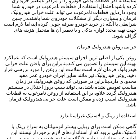
متاسفانه اگر قطعات یدکی خودرو را از مراکز نامعتبر خریداری
کرده باشید،احتمال استفاده از قطعات نامرغوب در خودرو شما
وجود دارد.این قطعات نامرغوب می تواند علت خرابی هیدرولیک
فرمان و بسیاری دیگر از مشکلات خودروی شما باشند.در چنین
شرایطی با آنکه در خرید خودرو صرفه جویی کرده اید،اما لازم است
جهت تهیه مجدد لوازم یدکی و یا تعمیر آن ها متحمل هزینه های
گزاف شوید.
خرابی روغن هیدرولیک فرمان
روغن یکی از اصلی ترین اجزای سیستم هیدرولیک است که عملکرد
بهینه این سیستم را تضمین می کند.بنابراین برای یافتن علت خرابی
هیدرولیک فرمان لازم است سلامت این روغن را مورد بررسی قرار
دهید.روغن هیدرولیک نیز مانند سایر اجزای خودرو عمر مفید
محدودی دارد.بنابراین در صورتی که روغن هیدرولیک در زمان
مناسب تعویض نشده باشد،می تواند سبب بروز اختلال در سیستم
هیدرولیک گردد.علاوه بر این،استفاده از روغن نامرغوب به قطعات
هیدرولیک آسیب زده و ممکن است علت خرابی هیدرولیک فرمان
باشد.
استفاده از رینگ و لاستیک غیراستاندارد
گاهی ممکن است برای زیبایی بیشتر اتومبیلتان به سراغ رینگ یا
لاستیک هایی بروید که از استانداردهای لازم برخوردار نیستند.این
لوازم غیراستاندارد زوایای ۵ گانه جلوبندی خودرو را بر هم می زنند