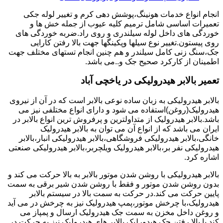
انجام انواع خدمات هونینگ،پوشش دهی کرم و تغییر لوله جکی
تعمیرات اساسی شامل ترمیم کلیه عیوب از جمله خش ها و
خوردگی های داخل لوله سیلندری و روی راد.ضربه خوردگی های
روی پیستون.تغییر نوع سیلها وپکینگها جهت بالا رفتن کارایی
جک،سنگ زنی کامل سیلندر و هم چنین انجام تستهای مختلف جهت
اطمینان از کارکرد صحیح جک و..می باشد.
تعمیر بالابر هیدرولیکی در یاخچی آباد
بالابر هیدرولیکی به زبان ساده نوعی بالابر است که در آن از نیروی
هیدرولیک(روغن)استفاده می شود و دارای انواع مختلفی نیز می
باشد.بالابر هیدرولیک از متداولترین و پرفروش ترین انواع بالابر در
ایران می باشد که از انواع آن می توان به بالابر هیدرولیک
خانگی،بالابر هیدرولیکی فروشگاهی،بالابر هیدرولیکی انبار،بالابر
هیدرولیکی نفر بر،بالابر هیدرولیک ویلچربر،بالابر هیدرولیکی صنعتی
اشاره کرد.
بالابر هیدرولیکی با روشن شدن موتور بالابر به بالا حرکت می کند و
بدون روشن شدن موتور و فقط با روشن شدن شیر برقی به سمت
پایین حرکت می کند.در حرکت به سمت بالا در سیستم بالابر
هیدرولیک،با چرخش موتور،پمپ هیدرولیک نیز به چرخش در می آید
و روغن داخل مخزن به سمت جک هیدرولیک ارسال و پمپاز می
کند.با بالا رفتن جک هیدورلیک بالابر های هیدرولیک نیز به حرکت در