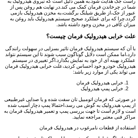
راست جک هدایت شود.به همین دلیل است که نیروی هیدرولیک به
شما در چرخاندن فرمان کمک می کند.در نهایت هم روغن پس از
عبور از جک،از طریق شیلنگ برگشت،به مخزن هیدرولیک بازمی
گردد.چرا که برای عملکرد صحیح سیستم هیدرولیک باید روغن به
میزان کافی در مخزن وجود داشته باشد.
علت خرابی هیدرولیک فرمان چیست؟
با آن که سیستم هیدرولیک فرمان تاثیر بسزایی در سهولت رانندگی
دارد،اما ممکن است دلایل گوناگون سبب شوند تا این سیستم نتواند
عملکرد بهینه ای از خود به نمایش بگذارد.اگر تغییری در سیستم
هیدرولیک خودرو خود احساس کردید،علت خرابی هیدرولیک فرمان
می تواند یکی از موارد زیر باشد:
خرابی هیدرولیک فرمان
خرابی پمپ هیدرولیک
در صورتی که فرمان اتومبیل تان سفت شده و یا صدایی غیرطبیعی
از پمپ هیدرولیک به گوش می رسد،احتمالا پمپ دچار آسیب شده
است و لازم است تا جهت بررسی پمپ و تعمیر هیدرولیک فرمان به
مراکز فنی معتبر مراجعه نمایید.
استفاده از قطعات نامرغوب در هیدرولیک فرمان