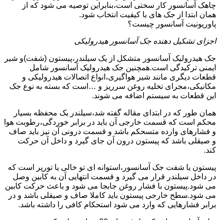
چاهک آسانسور کار سختی است،بنابراین توصیه می شود که از
همان ابتدا از جک های با کیفیت انتخاب شود.
پاوریونیت آسانسور چیست؟
اجزای تشکیل دهنده جک آسانسور هیدرولیکی
جک هیدرولیک آسانسور متشکل از یک سیلندر،پیستون (شفت)و شیر
ایمنی ترکیدگی است.همچنین جک هیدرولیک آسانسور شامل
قطعات دیگری مانند شیر هواگیری،انواع اتصالات هیدرولیکی و
مکانیکی،مجرای تخلیه روغن سرریز و …است که بسته به نوع جک
این قطعات به سیستم اضافه می شوند.
همان طور که در ابتدای مقاله گفته شد،سیلندر یک محفظه بسیار
محکم است که قسمت خارجی آن باید در برابر خوردگی،رطوبت هوا
و فشارهای وارده متسحکم باشد و قسمت درونی آن نیز باید صاف
و صیقلی باشد که پیستون درون آن جای گیرد و داخل آن حرکت
کند.
پیستون یا شفت جک آسانسور،استوانه ای تو خالی یا تورپر است که
در داخل سیلندر قرار می گیرد و قسمت انتهایی آن به کابین وصل
می شود.پیستون با فشار روغن جابجا می شود و باعث حرکت کابین
می شود.سطح خارجی پیستون باید کاملا صاف و صیقلی باشد و در
برابر فشارهایی که وارد می شود استحکام کافی را داشته باشد.