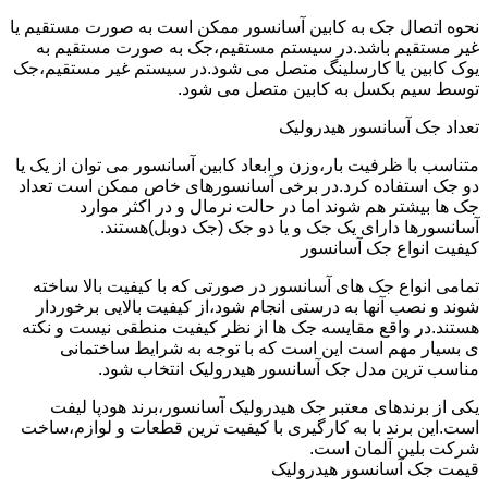
نحوه اتصال جک به کابین آسانسور ممکن است به صورت مستقیم یا
غیر مستقیم باشد.در سیستم مستقیم،جک به صورت مستقیم به
یوک کابین یا کارسلینگ متصل می شود.در سیستم غیر مستقیم،جک
توسط سیم بکسل به کابین متصل می شود.
تعداد جک آسانسور هیدرولیک
متناسب با ظرفیت بار،وزن و ابعاد کابین آسانسور می توان از یک یا
دو جک استفاده کرد.در برخی آسانسورهای خاص ممکن است تعداد
جک ها بیشتر هم شوند اما در حالت نرمال و در اکثر موارد
آسانسورها دارای یک جک و یا دو جک (جک دوبل)هستند.
کیفیت انواع جک آسانسور
تمامی انواع جک های آسانسور در صورتی که با کیفیت بالا ساخته
شوند و نصب آنها به درستی انجام شود،از کیفیت بالایی برخوردار
هستند.در واقع مقایسه جک ها از نظر کیفیت منطقی نیست و نکته
ی بسیار مهم است این است که با توجه به شرایط ساختمانی
مناسب ترین مدل جک آسانسور هیدرولیک انتخاب شود.
یکی از برندهای معتبر جک هیدرولیک آسانسور،برند هودپا لیفت
است.این برند با به کارگیری با کیفیت ترین قطعات و لوازم،ساخت
شرکت بلین آلمان است.
قیمت جک آسانسور هیدرولیک