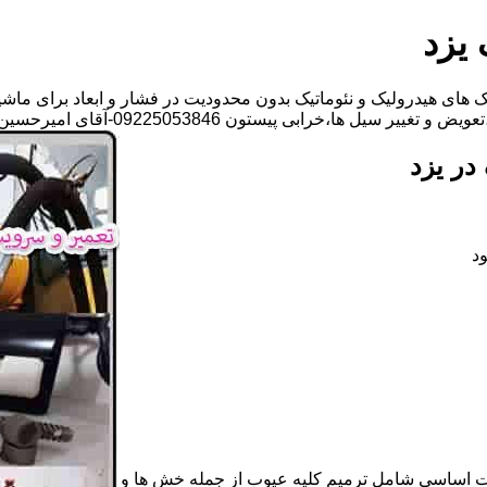
 یزد
های هیدرولیک و نئوماتیک بدون محدودیت در فشار و ابعاد برای ماشی
،خرابی پیستون 09225053846-آقای امیرحسین باجلان
در یزد
د
ات اساسی شامل ترمیم کلیه عیوب از جمله خش ها و