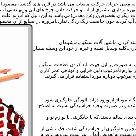
 به معنی جریان حرکات مایعات می باشد.در قرن های گذشته مقصود از ک
بهره برداری بیشتری از آب و حرکت دادن چرخ های آبی و مهندسی آب 
عات دیگری،بخصوص(روغن معدنی)می باشد،به این دلیل که آب به علت خا
 آب کردند چون خاصیت زنگ زدگی ندارد،امروزه در صنایع از آن مخصوصا
بلند کردن ماشین آلات سنگین،ماشینهای
ی،کلیه وسایل نقلیه و غیره از خود این وسیله بسیار
 و مشابه جک های اینرپک به صورت پرتابل جهت بلند کردن قطعات سنگین
ز لوازم نامرغوب دلیل خرابی و کوتاهی عمر کاری
م مرغوب دوباره مورد استفاده قرار می گیرند.
ام مونتاژ از ورود ذرات آلودگی جلوگیری شود.
ده و در صورت وجود خراشیدگی نسبت به اصلاح
دی سالم باشند،که با جایگزینی با لوازم نو و
.
مچنین جلوگیری از خراشیدگی شفت جک،ناشی از
ست نسبت به تعویض آنها در هر نوبت سرویس،اقدام