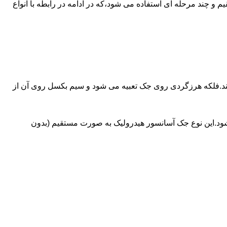
ای آسانسورهایی که ظرفیتشان بیش از 30 تن است از جک های غیرمستقیم و چند مرحله ای استفاده می شود،که در ادامه در رابطه با انواع
کند.فلکه هرزگردی روی جک تعبیه می شود و سیم بکسل روی آن از
شود.این نوع جک آسانسور هیدرولیک به صورت مستقیم (بدون