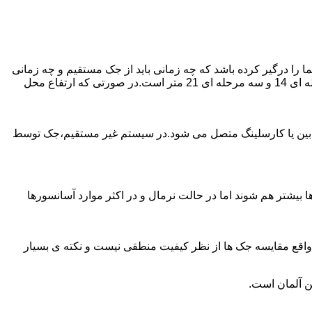
را درگیر کرده باشد که چه زمانی باید از جک مستقیم و چه زمانی
از جک غیرمستقیم استفاده کنیم؟ جک های مستقیم تا 21 متر را ساپورت می کنند و این مقدار در جک تلسکوپی تک مرحله ای 7 متر،دو مرحله ای 14 و سه مرحله ای 21 متر است.در صورتی که ارتفاع محل
ابین یا کارسلینگ متصل می شود.در سیستم غیر مستقیم،جک توسط
بیشتر هم شوند اما در حالت نرمال و در اکثر موارد آسانسورها
ر واقع مقایسه جک ها از نظر کیفیت منطقی نیست و نکته ی بسیار
ن آلمان است.