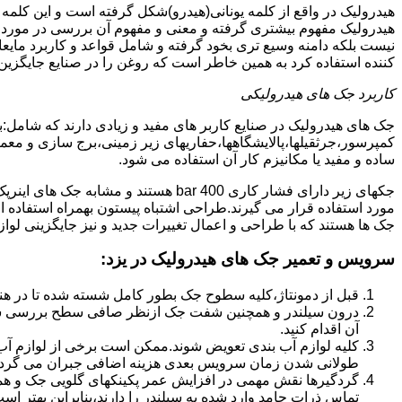
هیدرولیک در واقع از کلمه یونانی(هیدرو)شکل گرفته است و این کلمه
هیدرولیک مفهوم بیشتری گرفته و معنی و مفهوم آن بررسی در مورد 
نیست بلکه دامنه وسیع تری بخود گرفته و شامل قواعد و کاربرد مای
کننده استفاده کرد به همین خاطر است که روغن را در صنایع جایگزین
کاربرد جک های هیدرولیکی
جک های هیدرولیک در صنایع کاربر های مفید و زیادی دارند که شامل:
کمپرسور،جرثقیلها،پالایشگاهها،حفاریهای زیر زمینی،برج سازی و معمار
ساده و مفید یا مکانیزم کار آن استفاده می شود.
جکهای زیر دارای فشار کاری 400 bar هستند
مورد استفاده قرار می گیرند.طراحی اشتباه پیستون بهمراه استفاده ا
جک ها هستند که با طراحی و اعمال تغییرات جدید و نیز جایگزینی لواز
سرویس و تعمیر جک های هیدرولیک در یزد
:
قبل از دمونتاژ،کلیه سطوح جک بطور کامل شسته شده تا در هنگ
درون سیلندر و همچنین شفت جک ازنظر صافی سطح بررسی ش
آن اقدام کنید.
کلیه لوازم آب بندی تعویض شوند.ممکن است برخی از لوازم آب بن
طولانی شدن زمان سرویس بعدی هزینه اضافی جبران می گردد
گردگیرها نقش مهمی در افزایش عمر پکینکهای گلویی جک و ه
تماس ذرات جامد وارد شده به سیلندر را دارند،بنابراین بهتر ا