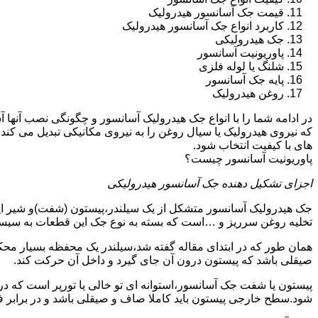
قیمت جک آسانسور هیدرولیک
کاربرد انواع جک آسانسور هیدرولیک
جک هیدرولیکی
پاوریونیت آسانسور
شلنگ یا لوله فلزی
پایه جک آسانسور
روغن هیدرولیک
در ادامه شما را با انواع جک هیدرولیک آسانسور و چگونگی نصب آنه
که نیروی هیدرولیک یا سیال روغن را به نیروی مکانیکی تبدیل می کند
های با کیفیت انتخاب شود.
پاوریونیت آسانسور چیست؟
اجزای تشکیل دهنده جک آسانسور هیدرولیکی
جک هیدرولیک آسانسور متشکل از یک سیلندر،پیستون (شفت)و شیر ای
تخلیه روغن سرریز و …است که بسته به نوع جک این قطعات به سیس
همان طور که در ابتدای مقاله گفته شد،سیلندر یک محفظه بسیار مح
صیقلی باشد که پیستون درون آن جای گیرد و داخل آن حرکت کند.
پیستون یا شفت جک آسانسور،استوانه ای تو خالی یا تورپر است که د
شود.سطح خارجی پیستون باید کاملا صاف و صیقلی باشد و در برابر ف