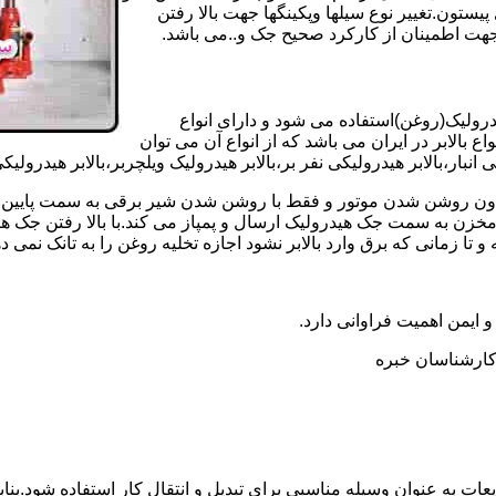
تون.تغییر نوع سیلها وپکینگها جهت بالا رفتن
هت اطمینان از کارکرد صحیح جک و..می باشد.
یدرولیک(روغن)استفاده می شود و دارای انواع
ع بالابر در ایران می باشد که از انواع آن می توان
 انبار،بالابر هیدرولیکی نفر بر،بالابر هیدرولیک ویلچربر،بالابر هیدرول
و بدون روشن شدن موتور و فقط با روشن شدن شیر برقی به سمت پایین 
ن به سمت جک هیدرولیک ارسال و پمپاز می کند.با بالا رفتن جک هیدو
 زمانی که برق وارد بالابر نشود اجازه تخلیه روغن را به تانک نمی ده
 و ایمن اهمیت فراوانی دارد.
ر کارشناسان خبره
عات به عنوان وسیله مناسبی برای تبدیل و انتقال کار استفاده شود.بناب