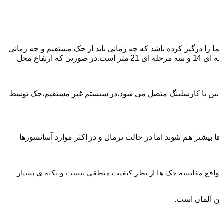
را درگیر کرده باشد که چه زمانی باید از جک مستقیم و چه زمانی
از جک غیرمستقیم استفاده کنیم؟ جک های مستقیم تا 21 متر را ساپورت می کنند و این مقدار در جک تلسکوپی تک مرحله ای 7 متر،دو مرحله ای 14 و سه مرحله ای 21 متر است.در صورتی که ارتفاع محل
ابین یا کارسلینگ متصل می شود.در سیستم غیر مستقیم،جک توسط
بیشتر هم شوند اما در حالت نرمال و در اکثر موارد آسانسورها
ر واقع مقایسه جک ها از نظر کیفیت منطقی نیست و نکته ی بسیار
ن آلمان است.