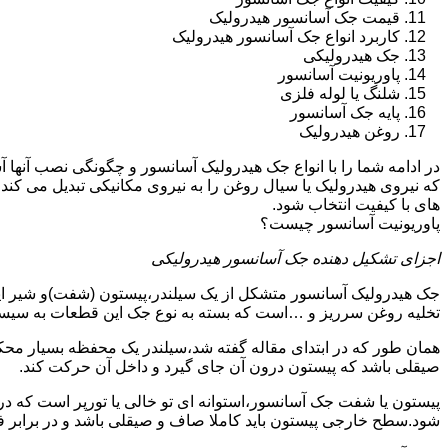
قیمت جک آسانسور هیدرولیک
کاربرد انواع جک آسانسور هیدرولیک
جک هیدرولیکی
پاوریونیت آسانسور
شلنگ یا لوله فلزی
پایه جک آسانسور
روغن هیدرولیک
در ادامه شما را با انواع جک هیدرولیک آسانسور و چگونگی نصب آنه
که نیروی هیدرولیک یا سیال روغن را به نیروی مکانیکی تبدیل می کند
های با کیفیت انتخاب شود.
پاوریونیت آسانسور چیست؟
اجزای تشکیل دهنده جک آسانسور هیدرولیکی
جک هیدرولیک آسانسور متشکل از یک سیلندر،پیستون (شفت)و شیر ای
تخلیه روغن سرریز و …است که بسته به نوع جک این قطعات به سیس
همان طور که در ابتدای مقاله گفته شد،سیلندر یک محفظه بسیار مح
صیقلی باشد که پیستون درون آن جای گیرد و داخل آن حرکت کند.
پیستون یا شفت جک آسانسور،استوانه ای تو خالی یا تورپر است که د
شود.سطح خارجی پیستون باید کاملا صاف و صیقلی باشد و در برابر ف