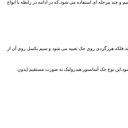
ای آسانسورهایی که ظرفیتشان بیش از 30 تن است از جک های غیرمستقیم و چند مرحله ای استفاده می شود،که در ادامه در رابطه با انواع
کند.فلکه هرزگردی روی جک تعبیه می شود و سیم بکسل روی آن از
شود.این نوع جک آسانسور هیدرولیک به صورت مستقیم (بدون