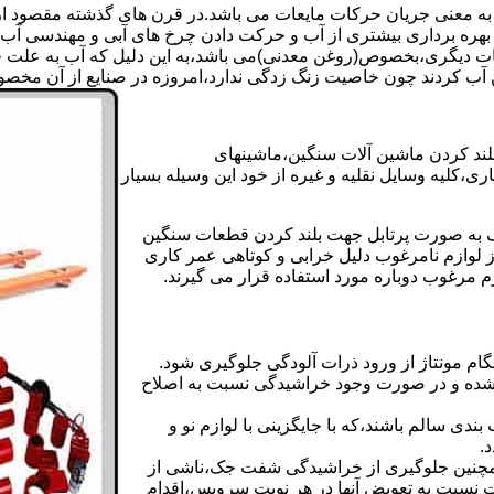
 به معنی جریان حرکات مایعات می باشد.در قرن های گذشته مقصود از ک
بهره برداری بیشتری از آب و حرکت دادن چرخ های آبی و مهندسی آب 
عات دیگری،بخصوص(روغن معدنی)می باشد،به این دلیل که آب به علت خا
 آب کردند چون خاصیت زنگ زدگی ندارد،امروزه در صنایع از آن مخصوصا
بلند کردن ماشین آلات سنگین،ماشینهای
ی،کلیه وسایل نقلیه و غیره از خود این وسیله بسیار
 و مشابه جک های اینرپک به صورت پرتابل جهت بلند کردن قطعات سنگین
ز لوازم نامرغوب دلیل خرابی و کوتاهی عمر کاری
م مرغوب دوباره مورد استفاده قرار می گیرند.
ام مونتاژ از ورود ذرات آلودگی جلوگیری شود.
ده و در صورت وجود خراشیدگی نسبت به اصلاح
دی سالم باشند،که با جایگزینی با لوازم نو و
.
مچنین جلوگیری از خراشیدگی شفت جک،ناشی از
ست نسبت به تعویض آنها در هر نوبت سرویس،اقدام