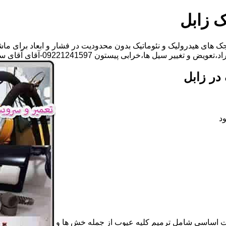
ک زابل
 های هیدرولیک و نئوماتیک بدون محدودیت در فشار و ابعاد برای ماش
 ها،خرابی پیستون 09221241597-آقای آقای سجاد فتاحی
در زابل
د
ات اساسی شامل ترمیم کلیه عیوب از جمله خش ها و