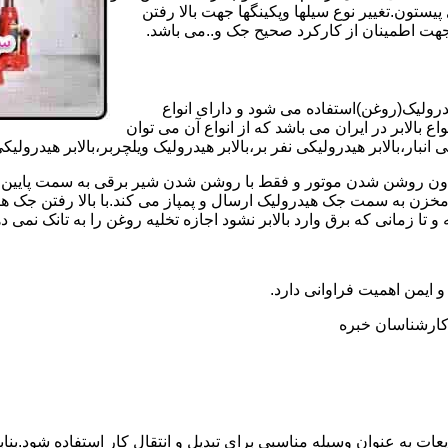
تون.تغییر نوع سیلها وپکینگها جهت بالا رفتن
هت اطمینان از کارکرد صحیح جک و..می باشد.
یدرولیک(روغن)استفاده می شود و دارای انواع
ع بالابر در ایران می باشد که از انواع آن می توان
 انبار،بالابر هیدرولیکی نفر بر،بالابر هیدرولیک ویلچربر،بالابر هیدرول
و بدون روشن شدن موتور و فقط با روشن شدن شیر برقی به سمت پایین 
ن به سمت جک هیدرولیک ارسال و پمپاز می کند.با بالا رفتن جک هیدو
 زمانی که برق وارد بالابر نشود اجازه تخلیه روغن را به تانک نمی ده
 و ایمن اهمیت فراوانی دارد.
ر کارشناسان خبره
عات به عنوان وسیله مناسبی برای تبدیل و انتقال کار استفاده شود.بناب