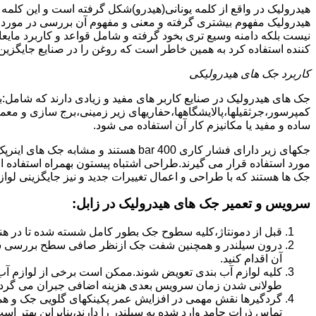
هیدرولیک در واقع از کلمه یونانی(هیدرو)شکل گرفته است و این کلمه
هیدرولیک مفهوم بیشتری گرفته و معنی و مفهوم آن بررسی در مورد 
نیست بلکه دامنه وسیع تری بخود گرفته و شامل قواعد و کاربرد مای
کننده استفاده کرد به همین خاطر است که روغن را در صنایع جایگزین
کاربرد جک های هیدرولیکی
جک های هیدرولیک در صنایع کاربر های مفید و زیادی دارند که شامل:
کمپرسور،جرثقیلها،پالایشگاهها،حفاریهای زیر زمینی،برج سازی و معمار
ساده و مفید یا مکانیزم کار آن استفاده می شود.
جکهای زیر دارای فشار کاری 400 bar هستند
مورد استفاده قرار می گیرند.طراحی اشتباه پیستون بهمراه استفاده ا
جک ها هستند که با طراحی و اعمال تغییرات جدید و نیز جایگزینی لواز
سرویس و تعمیر جک های هیدرولیک در زابل
:
قبل از دمونتاژ،کلیه سطوح جک بطور کامل شسته شده تا در هنگ
درون سیلندر و همچنین شفت جک ازنظر صافی سطح بررسی ش
آن اقدام کنید.
کلیه لوازم آب بندی تعویض شوند.ممکن است برخی از لوازم آب بن
طولانی شدن زمان سرویس بعدی هزینه اضافی جبران می گردد
گردگیرها نقش مهمی در افزایش عمر پکینکهای گلویی جک و ه
تماس ذرات جامد وارد شده به سیلندر را دارند،بنابراین بهتر ا