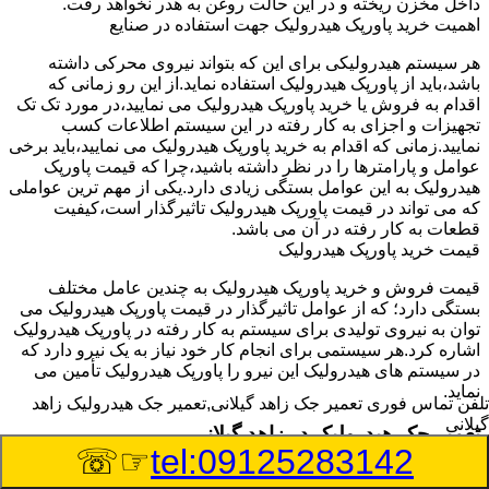
داخل مخزن ریخته و در این حالت روغن به هدر نخواهد رفت.
اهمیت خرید پاورپک هیدرولیک جهت استفاده در صنایع
هر سیستم هیدرولیکی برای این که بتواند نیروی محرکی داشته
باشد،باید از پاورپک هیدرولیک استفاده نماید.از این رو زمانی که
اقدام به فروش یا خرید پاورپک هیدرولیک می نمایید،در مورد تک تک
تجهیزات و اجزای به کار رفته در این سیستم اطلاعات کسب
نمایید.زمانی که اقدام به خرید پاورپک هیدرولیک می نمایید،باید برخی
عوامل و پارامترها را در نظر داشته باشید،چرا که قیمت پاورپک
هیدرولیک به این عوامل بستگی زیادی دارد.یکی از مهم ترین عواملی
که می تواند در قیمت پاورپک هیدرولیک تاثیرگذار است،کیفیت
قطعات به کار رفته در آن می باشد.
قیمت خرید پاورپک هیدرولیک
قیمت فروش و خرید پاورپک هیدرولیک به چندین عامل مختلف
بستگی دارد؛ که از عوامل تاثیرگذار در قیمت پاورپک هیدرولیک می
توان به نیروی تولیدی برای سیستم به کار رفته در پاورپک هیدرولیک
اشاره کرد.هر سیستمی برای انجام کار خود نیاز به یک نیرو دارد که
در سیستم های هیدرولیک این نیرو را پاورپک هیدرولیک تأمین می
نماید.
تلفن تماس فوری
تعمیر جک زاهد گیلانی,تعمیر جک هیدرولیک زاهد
گیلانی
تعمیر جک هیدرولیک در زاهد گیلانی
☞☏
tel:09125283142
وسیله‎ای که با عملکرد خود موجب بلند شدن اهرم و یا وزن سنگین