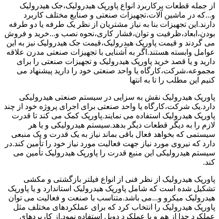
از جمله قطعات پرکاربرد انواع پاورپک هیدرولیک،جک هیدرولیک
و...که در ماشین آلات،تجهیزات صنعتی و صنایع مختلف کاربرد
دارند.این تجهیزات بنا به نیاز مشتریان از نظر یک طرفه یا دو طرفه
بودن،ابعاد،ظرفیت و توان،فشار کاری،نحوه نصب و...خرید و فروش
می گردند و قیمت پاورپک هیدرولیک،قیمت جک هیدرولیک نیز به این
عوامل وابسته هستند.اگر به آشنایی با تجهیزات صنعتی مدرن علاقه
دارید و یا قصد خرید پاورپک هیدرولیک و تجهیزات صنعتی را برای
مجموعه،شرکت،کارگاه یا واحد صنعتی خود را دارید پیشنهاد می
کنیم این مطلب را تا به انتها
پاورپک هیدرولیک نقش به سزایی در سیستم صنعتی هیدرولیکی
دارد.یک شرکت،کارگاه یا واحد صنعتی برای اجرای پروژه خود از چند
پاورپک هیدرولیک استفاده می نمایند.پاورپک کمک می کند تا قدرت
لازم را به دیگر قطعات دیگر بدهد.سیستم هیدرولیکی و یا هر
سیستمی که بخواهد فعال باقی بماند نیاز به یک قدرت و یک منبعی
دارد که نیروی مورد نیاز جهت فعالیت مورد نیاز خود را تأمین کند.در
سیستم هیدرولیکی این منبع قدرت را پاورپک هیدرولیک تأمین می
کند.
پاورپک هیدرولیک از نظر فنی از انواع فیلتر بازگشتی و مکشی
تشکیل شده است که شامل پاورپک هیدرولیک استاندارد و یا پاورپک
هیدرولیک میکرو و...می باشد.متناسب با صنعت و فعالیت می توان
پاورپک هیدرولیک را انتخاب کرد که برای عملکردهای مختلف مثل
عملکرد جدا از هم و یا عملکرد دوبل استفاده نمود.از کاربردهای