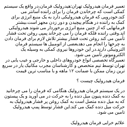
تعمیر فرمان هیدرولیک تهران:هیدرولیک فرمان،در واقع یک سیستم
کمکی است که چرخاندن فرمان را برای راننده آسانتر می
کند.خودرویی که فرمان هیدرولیکی دارد به یک منبع انرژی برای
کمک به راننده در هنگام پیچیدن و دور زدن مجهز است.بیشتر
فرمانهایی که از چنین منبع انرژی برخوردار می شوند هیدرولیکی
اند.وقتی راننده فلکه فرمان را می چرخاند پمپی روغن تحت فشار
تأمین می کند روغن تحت فشار بیشتر تلاش لازم برای فرمان دادن
به چرخها را انجام می دهدبعضی از اتومبیل ها سیستم فرمان
الترونیکی دارند.در این خودروها نیروی کمکی به وسیله یک
الکتروموتور تأمین می شود.
تعمیرگاه تخصصی انواع خودروهای داخلی و خارجی و عیب یابی در
تهران توسط تیم متخصص و کارشناسان مجرب مکانیک یار در سریع
ترین زمان ممکن با ضمانت ۱۲ ماهه و با مناسب ترین قیمت
فرمان هیدرولیک چیست ؟
در یک سیستم فرمان هیدرولیک هنگامی که فرمان را می چرخانید
به کمک دنده پنیون میل دنده را به حرکت در می آورید و یک پیستون
که به میل دنده متصل است به کمک روغن پر فشار هیدرولیک به
حرکت میل دنده کمک می کند.این فشار توسط پمپ هیدرولیک
تامین می شود.
علائم خرابی فرمان هیدرولیک