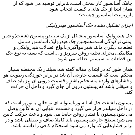
چاهک آسانسور کار سختی است،بنابراین توصیه می شود که از
همان ابتدا از جک های با کیفیت انتخاب شود.
پاوریونیت آسانسور چیست؟
اجزای تشکیل دهنده جک آسانسور هیدرولیکی
جک هیدرولیک آسانسور متشکل از یک سیلندر،پیستون (شفت)و شیر
ایمنی ترکیدگی است.همچنین جک هیدرولیک آسانسور شامل
قطعات دیگری مانند شیر هواگیری،انواع اتصالات هیدرولیکی و
مکانیکی،مجرای تخلیه روغن سرریز و …است که بسته به نوع جک
این قطعات به سیستم اضافه می شوند.
همان طور که در ابتدای مقاله گفته شد،سیلندر یک محفظه بسیار
محکم است که قسمت خارجی آن باید در برابر خوردگی،رطوبت هوا
و فشارهای وارده متسحکم باشد و قسمت درونی آن نیز باید صاف
و صیقلی باشد که پیستون درون آن جای گیرد و داخل آن حرکت
کند.
پیستون یا شفت جک آسانسور،استوانه ای تو خالی یا تورپر است که
در داخل سیلندر قرار می گیرد و قسمت انتهایی آن به کابین وصل
می شود.پیستون با فشار روغن جابجا می شود و باعث حرکت کابین
می شود.سطح خارجی پیستون باید کاملا صاف و صیقلی باشد و در
برابر فشارهایی که وارد می شود استحکام کافی را داشته باشد.