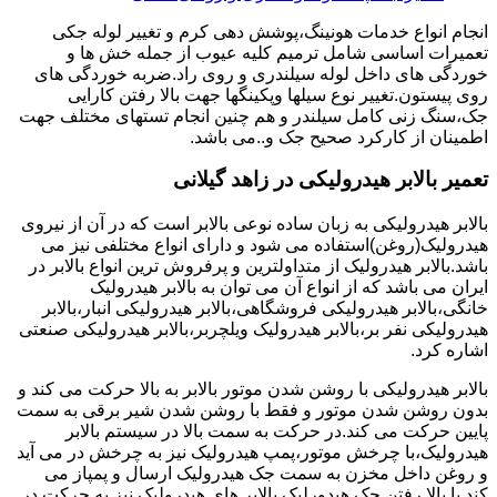
انجام انواع خدمات هونینگ،پوشش دهی کرم و تغییر لوله جکی
تعمیرات اساسی شامل ترمیم کلیه عیوب از جمله خش ها و
خوردگی های داخل لوله سیلندری و روی راد.ضربه خوردگی های
روی پیستون.تغییر نوع سیلها وپکینگها جهت بالا رفتن کارایی
جک،سنگ زنی کامل سیلندر و هم چنین انجام تستهای مختلف جهت
اطمینان از کارکرد صحیح جک و..می باشد.
تعمیر بالابر هیدرولیکی در زاهد گیلانی
بالابر هیدرولیکی به زبان ساده نوعی بالابر است که در آن از نیروی
هیدرولیک(روغن)استفاده می شود و دارای انواع مختلفی نیز می
باشد.بالابر هیدرولیک از متداولترین و پرفروش ترین انواع بالابر در
ایران می باشد که از انواع آن می توان به بالابر هیدرولیک
خانگی،بالابر هیدرولیکی فروشگاهی،بالابر هیدرولیکی انبار،بالابر
هیدرولیکی نفر بر،بالابر هیدرولیک ویلچربر،بالابر هیدرولیکی صنعتی
اشاره کرد.
بالابر هیدرولیکی با روشن شدن موتور بالابر به بالا حرکت می کند و
بدون روشن شدن موتور و فقط با روشن شدن شیر برقی به سمت
پایین حرکت می کند.در حرکت به سمت بالا در سیستم بالابر
هیدرولیک،با چرخش موتور،پمپ هیدرولیک نیز به چرخش در می آید
و روغن داخل مخزن به سمت جک هیدرولیک ارسال و پمپاز می
کند.با بالا رفتن جک هیدورلیک بالابر های هیدرولیک نیز به حرکت در