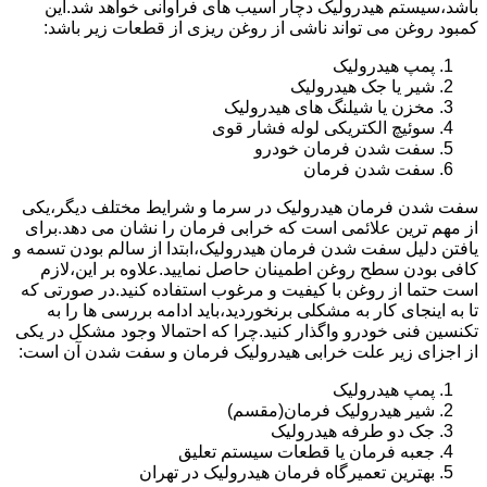
باشد،سیستم هیدرولیک دچار آسیب های فراوانی خواهد شد.این
کمبود روغن می تواند ناشی از روغن ریزی از قطعات زیر باشد:
پمپ هیدرولیک
شیر یا جک هیدرولیک
مخزن یا شیلنگ های هیدرولیک
سوئیچ الکتریکی لوله فشار قوی
سفت شدن فرمان خودرو
سفت شدن فرمان
سفت شدن فرمان هیدرولیک در سرما و شرایط مختلف دیگر،یکی
از مهم ترین علائمی است که خرابی فرمان را نشان می دهد.برای
یافتن دلیل سفت شدن فرمان هیدرولیک،ابتدا از سالم بودن تسمه و
کافی بودن سطح روغن اطمینان حاصل نمایید.علاوه بر این،لازم
است حتما از روغن با کیفیت و مرغوب استفاده کنید.در صورتی که
تا به اینجای کار به مشکلی برنخوردید،باید ادامه بررسی ها را به
تکنسین فنی خودرو واگذار کنید.چرا که احتمالا وجود مشکل در یکی
از اجزای زیر علت خرابی هیدرولیک فرمان و سفت شدن آن است:
پمپ هیدرولیک
شیر هیدرولیک فرمان(مقسم)
جک دو طرفه هیدرولیک
جعبه فرمان یا قطعات سیستم تعلیق
بهترین تعمیرگاه فرمان هیدرولیک در تهران