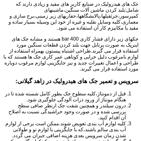
جک های هیدرولیک در صنایع کاربر های مفید و زیادی دارند که
شامل:بلند کردن ماشین آلات سنگین،ماشینهای
کمپرسور،جرثقیلها،پالایشگاهها،حفاریهای زیر زمینی،برج سازی و
معماری،کلیه وسایل نقلیه و غیره از خود این وسیله بسیار ساده و
مفید یا مکانیزم کار آن استفاده می شود.
جکهای زیر دارای فشار کاری 400 bar هستند و مشابه جک های
اینرپک به صورت پرتابل جهت بلند کردن قطعات سنگین مورد
استفاده قرار می گیرند.طراحی اشتباه پیستون بهمراه استفاده از
لوازم نامرغوب دلیل خرابی و کوتاهی عمر کاری جک ها هستند که با
طراحی و اعمال تغییرات جدید و نیز جایگزینی لوازم مرغوب دوباره
مورد استفاده قرار می گیرند.
سرویس و تعمیر جک های هیدرولیک در زاهد گیلانی
:
قبل از دمونتاژ،کلیه سطوح جک بطور کامل شسته شده تا در
هنگام مونتاژ از ورود ذرات آلودگی جلوگیری شود.
درون سیلندر و همچنین شفت جک ازنظر صافی سطح
بررسی شده و در صورت وجود خراشیدگی نسبت به اصلاح
آن اقدام کنید.
کلیه لوازم آب بندی تعویض شوند.ممکن است برخی از لوازم
آب بندی سالم باشند،که با جایگزینی با لوازم نو و طولانی
شدن زمان سرویس بعدی هزینه اضافی جبران می گردد.