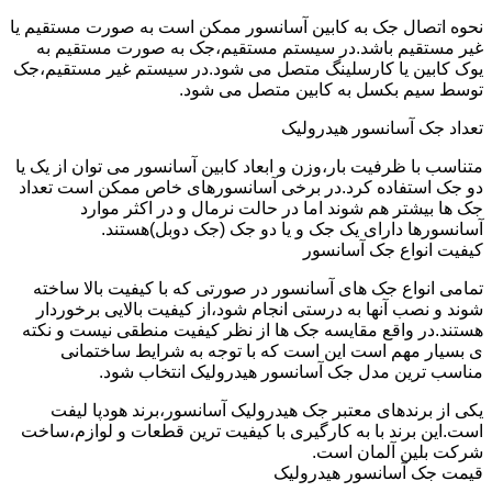
نحوه اتصال جک به کابین آسانسور ممکن است به صورت مستقیم یا
غیر مستقیم باشد.در سیستم مستقیم،جک به صورت مستقیم به
یوک کابین یا کارسلینگ متصل می شود.در سیستم غیر مستقیم،جک
توسط سیم بکسل به کابین متصل می شود.
تعداد جک آسانسور هیدرولیک
متناسب با ظرفیت بار،وزن و ابعاد کابین آسانسور می توان از یک یا
دو جک استفاده کرد.در برخی آسانسورهای خاص ممکن است تعداد
جک ها بیشتر هم شوند اما در حالت نرمال و در اکثر موارد
آسانسورها دارای یک جک و یا دو جک (جک دوبل)هستند.
کیفیت انواع جک آسانسور
تمامی انواع جک های آسانسور در صورتی که با کیفیت بالا ساخته
شوند و نصب آنها به درستی انجام شود،از کیفیت بالایی برخوردار
هستند.در واقع مقایسه جک ها از نظر کیفیت منطقی نیست و نکته
ی بسیار مهم است این است که با توجه به شرایط ساختمانی
مناسب ترین مدل جک آسانسور هیدرولیک انتخاب شود.
یکی از برندهای معتبر جک هیدرولیک آسانسور،برند هودپا لیفت
است.این برند با به کارگیری با کیفیت ترین قطعات و لوازم،ساخت
شرکت بلین آلمان است.
قیمت جک آسانسور هیدرولیک