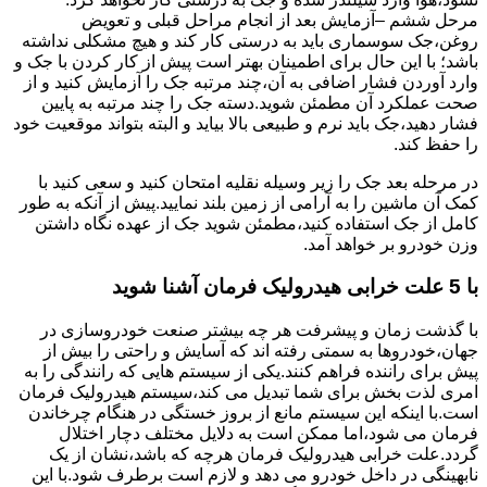
مرحل ششم –آزمایش بعد از انجام مراحل قبلی و تعویض
روغن،جک سوسماری باید به درستی کار کند و هیچ مشکلی نداشته
باشد؛ با این حال برای اطمینان بهتر است پیش از کار کردن با جک و
وارد آوردن فشار اضافی به آن،چند مرتبه جک را آزمایش کنید و از
صحت عملکرد آن مطمئن شوید.دسته جک را چند مرتبه به پایین
فشار دهید،جک باید نرم و طبیعی بالا بیاید و البته بتواند موقعیت خود
را حفظ کند.
در مرحله بعد جک را زیر وسیله نقلیه امتحان کنید و سعی کنید با
کمک آن ماشین را به آرامی از زمین بلند نمایید.پیش از آنکه به طور
کامل از جک استفاده کنید،مطمئن شوید جک از عهده نگاه داشتن
وزن خودرو بر خواهد آمد.
با 5 علت خرابی هیدرولیک فرمان آشنا شوید
با گذشت زمان و پیشرفت هر چه بیشتر صنعت خودروسازی در
جهان،خودروها به سمتی رفته اند که آسایش و راحتی را بیش از
پیش برای راننده فراهم کنند.یکی از سیستم هایی که رانندگی را به
امری لذت بخش برای شما تبدیل می کند،سیستم هیدرولیک فرمان
است.با اینکه این سیستم مانع از بروز خستگی در هنگام چرخاندن
فرمان می شود،اما ممکن است به دلایل مختلف دچار اختلال
گردد.علت خرابی هیدرولیک فرمان هرچه که باشد،نشان از یک
نابهینگی در داخل خودرو می دهد و لازم است برطرف شود.با این