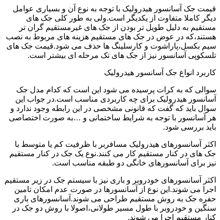
قیمت جک آسانسور هیدرولیک با توجه به نوع آن و بسیاری عوامل
دیگر کاملا متفاوت از یکدیگر است.ولی به طور کلی جک های
مستقیم به دلیل طویل تر بودن از جک های غیرمستقیم گران تر
هستند،که در عوض در جک های مستقیم هزینه های مربوط به نصب
سیم بکسل،پاراشوت و کارسلینگ ها حذف می شود.قیمت جک های
تلسکوپی آسانسور نیز از جک های تک مرحله ای بیشتر است.
کاربرد انواع جک آسانسور هیدرولیک
سوالی که به کرات پرسیده می شود این است که کدام مدل جک
آسانسور هیدرولیک برای چه کاربردی مناسب است.در جواب این
سوال باید که گفت که قانونی مشخصی در این رابطه وجود ندارد و
هر آسانسور با توجه به شرایط ساختمانی و …به صورت اختصاصی
باید بررسی شود.
اکثر آسانسورهای هیدرولیک مسافربر با ظرفیت کم یا متوسط با
جک های در کنار مستقیم کار می کنند.نوع یک جک در کنار مستقیم
نیز برای آسانسورهای خانگی دو طبقه مناسب است.
اکثر آسانسورهای خودروبر و باری نیز با سیستم جک در زیر مستقیم
اجرا می شوند.این نوع از آسانسورها در صورت عدم امکان تامین
حفره جک به روش مستقیم طراحی می شوند.آسانسورهای باری
سنگین و خودروبر با طول مسیر طولانی،اصولا با روش دو جک در
کنار مستقیم اجرا می شوند.