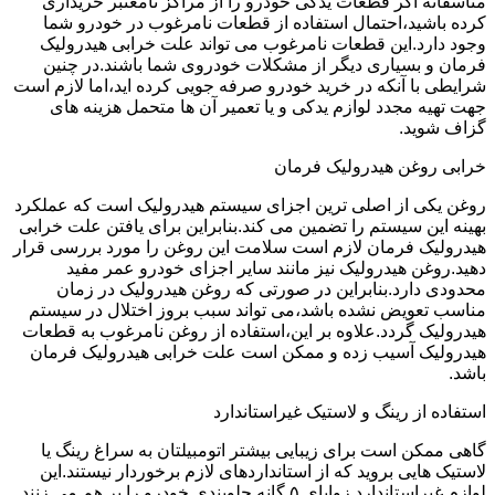
متاسفانه اگر قطعات یدکی خودرو را از مراکز نامعتبر خریداری
کرده باشید،احتمال استفاده از قطعات نامرغوب در خودرو شما
وجود دارد.این قطعات نامرغوب می تواند علت خرابی هیدرولیک
فرمان و بسیاری دیگر از مشکلات خودروی شما باشند.در چنین
شرایطی با آنکه در خرید خودرو صرفه جویی کرده اید،اما لازم است
جهت تهیه مجدد لوازم یدکی و یا تعمیر آن ها متحمل هزینه های
گزاف شوید.
خرابی روغن هیدرولیک فرمان
روغن یکی از اصلی ترین اجزای سیستم هیدرولیک است که عملکرد
بهینه این سیستم را تضمین می کند.بنابراین برای یافتن علت خرابی
هیدرولیک فرمان لازم است سلامت این روغن را مورد بررسی قرار
دهید.روغن هیدرولیک نیز مانند سایر اجزای خودرو عمر مفید
محدودی دارد.بنابراین در صورتی که روغن هیدرولیک در زمان
مناسب تعویض نشده باشد،می تواند سبب بروز اختلال در سیستم
هیدرولیک گردد.علاوه بر این،استفاده از روغن نامرغوب به قطعات
هیدرولیک آسیب زده و ممکن است علت خرابی هیدرولیک فرمان
باشد.
استفاده از رینگ و لاستیک غیراستاندارد
گاهی ممکن است برای زیبایی بیشتر اتومبیلتان به سراغ رینگ یا
لاستیک هایی بروید که از استانداردهای لازم برخوردار نیستند.این
لوازم غیراستاندارد زوایای ۵ گانه جلوبندی خودرو را بر هم می زنند