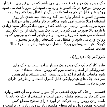
جک هیدرولیک در واقع قطعه ایی می باشد که در آن نیرویی با فشار
بر روغن موجود در یک استوانه وارد می شود.این نیرو باعث می شود
روغن غیر قابل تراکم به استوانه بزرگ تر انتقال پیدا کند.روغن به
پیستون استوانه فشار وارد می کند و باعث بلند شدن بار روی
استوانه (مثلا ماشین)می شود.مکانیزم کار ماشین های جرثقیل،و
غیره نیز به همین ترتیب می باشد که در عین سادگی،کار مفید زیادی
با بازده بالا صورت می گیرد.در بنای جک هیدرولیک از این الگوریتم
استفاده می شود که روغن تقریبا تراکم ناپذیر است و نیرویی که به
روغن وارد می شود را منتقل می کند.فشار وارد بر پیستون
کوچک،عینا به پیستون بزرگ منتقل می شود و آنرا به طرف بالا
هدایت میکند.
طرز کار جک هیدرولیک
طرز کارکرد یک جک هیدرولیک بسیار ساده است.در جک های
هیدرولیکی از انتقال دهنده نیرو که روغن است،استفاده می
شود.مایعات دارای تراکم پذیری بسیار کمی هستند برای همین
سرعت جک های هیدرولیکی قابل کنترل است و از طرفی دارای
قدرت بالایی هستند.
قسمتی از جک که وزن قطعی بر آن سوار است و به آن فشار وارد
می کند دارای سطح مقطع بالایی است و قسمتی از جک که باید با
تلمبه زدن روغن را به حرکت در آورد،دارای سطح مقطع کمی
است.به همین دلیل برای سطح مقطع زیاد نیروی زیادی لازم است و