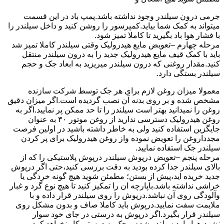
جرمی درون سیلندر وجود نداشته باشد.پمپ باد در این قسمت
میتواند به کمک شما بیاید.کمپرسور را روشن کنید و داخل سیلندر را
با فشار هوا باد بگیرید تا کاملا تمیز شود.
مرحله چهارم –تعویض مایع هیدرولیک وقتی سیلندر کاملا تمیز شد
باید با کمک قیف مایع هیدرولیک جدید را به درون سیلندر منتقل
کنید.مقدار روغنی که درون سیلندر میریزید به ابعاد جک و حجم
سیلندر بستگی دارد.
معمولا میزان روغن لازم برای هر جک توسط شرکت سازنده
مشخص شده و بر روی بدنه آن نصب گردیده است.اگر میزان دقیق
روغن را نمیدانید بهتر است سیلندر را تا حد ممکن پر نمایید.اگر به
روغن هیدرولیک دسترسی ندارید از روغن موتور ۳۰ به عنوان
جایگزین استفاده کنید ولی به خاطر داشته باشید در اولین فرصت
مجدداروغن را تعویض نموده واز روغن هیدرولیک برای پر کردن
سیلندر جک استفاده نمایید.
مرحله پنجم –تعویض درپوش سیلندر درپوش پلاستیکی را که از
بالای سیلندر جدا کرده بودید به دقت بررسی کنید،حتی اگر درپوش
جدید خریده اید،پیش از بستن؛ مطمئن شوید هیچ گونه خردگی یا
خراشی نداشته باشد.باپارچه ان را تمکیز کنید تا هیچ نوع گرد و غبار
وآلودگی روی آن نباشد.درپوش را روی سیلندر قرار داده و با
ملایمت سفت نمایید.درپوش باید کاملا صاف و بدون مشکل روی
سیلندر قرار بگیرد.اگر درپوش به درستی در جای خود سوار
نشود،هوا وارد سیلندر شده و جک به درستی کار نخواهد کرد.