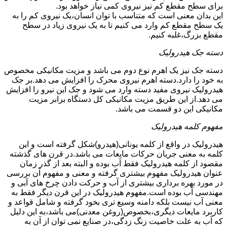
برای سطح مقطع کم نیز نیروی کمی نیاز خواهد بود.
این بدان معنی است که متناسب با توان انسان،یک نیروی کم را به
یک سطح مقطع کم وارد می کنیم تا به یک نیروی زیاد در سطح
مقطع بزرگ،غلبه کنیم.
دسته جک هیدرولیک
دسته جک نیز یک اهرم نوع دوم می باشد و مزیت مکانیکی مخصوص
به خود را دارد.دسته اهرم نیروی محرک را افزایش می دهد.بر جک
هیدرولیک نیروی مفید دسته وارد می شود و جک این نیرو را افزایش
می دهد.از این طریق مزیت مکانیکی کل دستگاه برابر مزیت
مکانیکی این دو قسمت می باشد.
مفهوم کلمه هیدرولیک
هیدرولیک در واقع از کلمه یونانی(هیدرو)شکل گرفته است و این
کلمه به معنی جریان حرکات مایعات می باشد.در قرن های گذشته
مقصود از کلمه هیدرولیک فقط آب بوده و البته بعد از گذر زمان
عنوان هیدرولیک مفهوم بیشتری گرفته و معنی و مفهوم آن بررسی
در مورد بهره برداری بیشتری از آب و حرکت دادن چرخ های آبی و
مهندسی آب بوده است.مفهوم هیدرولیک در این قرن دیگر فقط به
معنی آب نیست بلکه دامنه وسیع تری بخود گرفته و شامل قواعد و
کاربرد مایعات دیگری،بخصوص(روغن معدنی)می باشد،به این دلیل
که آب به علت خاصیت زنگ زدگی،در صنایع نمی توان از آن به