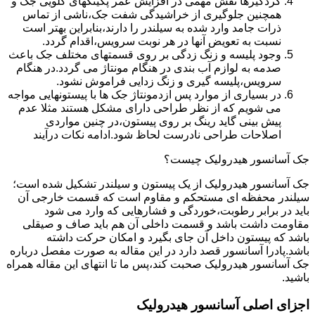
گردگیرها نقش مهمی در افزایش عمر پکینکهای گلویی جک و
همچنین جلوگیری از خراشیدگی شفت جک،ناشی از تماس
ذرات جامد وارد شده به سیلندر را دارند،بنابراین بهتر است
نسبت به تعویض آنها در هر نوبت سرویس،اقدام گردد.
وجود پلیسه و زنگ زدگی بر روی قسمتهای مختلف جک باعث
صدمه به لوازم آب بندی در هنگام مونتاژ می گردد.در هنگام
سرویس،پلیسه گیری و زنگ زدایی فراموش نشود.
در بسیاری از موارد پس ازدمونتاژ جک ها با پیستونهایی مواجه
می شویم که از نظر طراحی دارای مشکل هستند مثلا عدم
پیش بینی گاید رینگ بر روی پیستون،در چنین مواردی
اصلاحات طراحی نادرست لحاظ شود.ادامه نکات درآیند
جک آسانسور هیدرولیک چیست؟
جک آسانسور هیدرولیک از یک پیستون و سیلندر تشکیل شده است؛
سیلندر محفظه ای مستحکم و مقاوم است که قسمت خارجی آن
باید در برابر رطوبت،خوردگی و فشارهایی که وارد می شود
مقاومت داشت باشد و قسمت داخلی آن هم باید صاف و صیقلی
باشد که پیستون داخل آن جای بگیرد و امکان حرکت داشته
باشد.پادرا آسانسور قصد دارد در این مقاله به صورت مفصل درباره
جک آسانسور هیدرولیک صحبت کند،پس ما تا انتهای این مقاله همراه
باشید.
اجزای اصلی آسانسور هیدرولیک