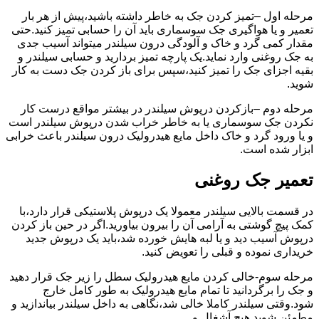
مرحله اول –تمیز کردن جک به خاطر داشته باشید،پیش از هر بار
تعمیر و یا هواگیری جک سوسماری باید آن را حسابی تمیز کنید.حتی
مقدار کمی گرد و خاک و آلودگی درون سیلندر میتواند آسیب جدی
به جک روغنی وارد نماید.یک پارچه تمیز بردارید و حسابی سیلندر و
بقیه اجزای جک را تمیز کنید،سپس برای باز کردن جک دست به کار
شوید.
مرحله دوم –بازکردن درپوش سیلندر در بیشتر مواقع درست کار
نکردن جک سوسماری یا به خاطر خراب شدن درپوش سیلندر است
و یا ورود گرد و خاک داخل مایع هیدرولیک درون سیلندر باعث خرابی
ابزار شده است.
تعمیر جک روغنی
در قسمت بالایی سیلندر معمولا یک درپوش پلاستیکی قرار دارد،با
کمک پیچ گوشتی به آرامی آن را بیرون بیاورید.اگر در حین باز کردن
درپوش آسیب دید و یا لبه هایش خورده شد،باید یک درپوش جدید
خریداری نموده و قبلی را تعویض کنید.
مرحله سوم-خالی کردن مایع هیدرولیک سطل را زیر جک قرار دهید
و جک را برگردانید تا تمام مایع هیدرولیک به طور کامل خارج
شود.وقتی سیلندر کاملا خالی شد،نگاهی به داخل سیلندر بیاندازید و
مطمئن شوید هیچ آشغال و