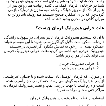
راست جک هدایت شود.به همین دلیل است که نیروی هیدرولیک به
شما در چرخاندن فرمان کمک می کند.در نهایت هم روغن پس از
عبور از جک،از طریق شیلنگ برگشت،به مخزن هیدرولیک بازمی
گردد.چرا که برای عملکرد صحیح سیستم هیدرولیک باید روغن به
میزان کافی در مخزن وجود داشته باشد.
علت خرابی هیدرولیک فرمان چیست؟
با آن که سیستم هیدرولیک فرمان تاثیر بسزایی در سهولت رانندگی
دارد،اما ممکن است دلایل گوناگون سبب شوند تا این سیستم نتواند
عملکرد بهینه ای از خود به نمایش بگذارد.اگر تغییری در سیستم
هیدرولیک خودرو خود احساس کردید،علت خرابی هیدرولیک فرمان
می تواند یکی از موارد زیر باشد:
خرابی هیدرولیک فرمان
خرابی پمپ هیدرولیک
در صورتی که فرمان اتومبیل تان سفت شده و یا صدایی غیرطبیعی
از پمپ هیدرولیک به گوش می رسد،احتمالا پمپ دچار آسیب شده
است و لازم است تا جهت بررسی پمپ و تعمیر هیدرولیک فرمان به
مراکز فنی معتبر مراجعه نمایید.
استفاده از قطعات نامرغوب در هیدرولیک فرمان