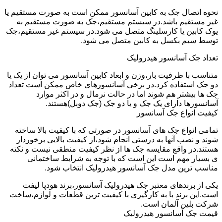
نحوه اتصال جک به کابین آسانسور ممکن است به صورت مستقیم یا
غیر مستقیم باشد.در سیستم مستقیم،جک به صورت مستقیم به
یوک کابین یا کارسلینگ متصل می شود.در سیستم غیر مستقیم،جک
توسط سیم بکسل به کابین متصل می شود.
تعداد جک آسانسور هیدرولیک
متناسب با ظرفیت بار،وزن و ابعاد کابین آسانسور می توان از یک یا
دو جک استفاده کرد.در برخی آسانسورهای خاص ممکن است تعداد
جک ها بیشتر هم شوند اما در حالت نرمال و در اکثر موارد
آسانسورها دارای یک جک و یا دو جک (جک دوبل)هستند.
کیفیت انواع جک آسانسور
تمامی انواع جک های آسانسور در صورتی که با کیفیت بالا ساخته
شوند و نصب آنها به درستی انجام شود،از کیفیت بالایی برخوردار
هستند.در واقع مقایسه جک ها از نظر کیفیت منطقی نیست و نکته
ی بسیار مهم است این است که با توجه به شرایط ساختمانی
مناسب ترین مدل جک آسانسور هیدرولیک انتخاب شود.
یکی از برندهای معتبر جک هیدرولیک آسانسور،برند هودپا لیفت
است.این برند با به کارگیری با کیفیت ترین قطعات و لوازم،ساخت
شرکت بلین آلمان است.
قیمت جک آسانسور هیدرولیک