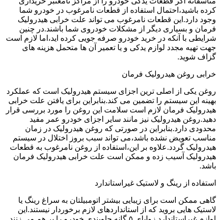
متاسفانه اگر قطعات یدکی خودرو را از مراکز نامعتبر خریداری
کرده باشید،احتمال استفاده از قطعات نامرغوب در خودرو شما
وجود دارد.این قطعات نامرغوب می تواند علت خرابی هیدرولیک
فرمان و بسیاری دیگر از مشکلات خودروی شما باشند.در چنین
شرایطی با آنکه در خرید خودرو صرفه جویی کرده اید،اما لازم است
جهت تهیه مجدد لوازم یدکی و یا تعمیر آن ها متحمل هزینه های
گزاف شوید.
خرابی روغن هیدرولیک فرمان
روغن یکی از اصلی ترین اجزای سیستم هیدرولیک است که عملکرد
بهینه این سیستم را تضمین می کند.بنابراین برای یافتن علت خرابی
هیدرولیک فرمان لازم است سلامت این روغن را مورد بررسی قرار
دهید.روغن هیدرولیک نیز مانند سایر اجزای خودرو عمر مفید
محدودی دارد.بنابراین در صورتی که روغن هیدرولیک در زمان
مناسب تعویض نشده باشد،می تواند سبب بروز اختلال در سیستم
هیدرولیک گردد.علاوه بر این،استفاده از روغن نامرغوب به قطعات
هیدرولیک آسیب زده و ممکن است علت خرابی هیدرولیک فرمان
باشد.
استفاده از رینگ و لاستیک غیراستاندارد
گاهی ممکن است برای زیبایی بیشتر اتومبیلتان به سراغ رینگ یا
لاستیک هایی بروید که از استانداردهای لازم برخوردار نیستند.این
لوازم غیراستاندارد زوایای ۵ گانه جلوبندی خودرو را بر هم می زنند