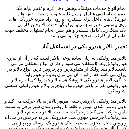
انجام انواع خدمات هونینگ،پوشش دهی کرم و تغییر لوله جکی
تعمیرات اساسی شامل ترمیم کلیه عیوب از جمله خش ها و
خوردگی های داخل لوله سیلندری و روی راد.ضربه خوردگی های
روی پیستون.تغییر نوع سیلها وپکینگها جهت بالا رفتن کارایی
جک،سنگ زنی کامل سیلندر و هم چنین انجام تستهای مختلف جهت
اطمینان از کارکرد صحیح جک و..می باشد.
تعمیر بالابر هیدرولیکی در اسماعیل آباد
بالابر هیدرولیکی به زبان ساده نوعی بالابر است که در آن از نیروی
هیدرولیک(روغن)استفاده می شود و دارای انواع مختلفی نیز می
باشد.بالابر هیدرولیک از متداولترین و پرفروش ترین انواع بالابر در
ایران می باشد که از انواع آن می توان به بالابر هیدرولیک
خانگی،بالابر هیدرولیکی فروشگاهی،بالابر هیدرولیکی انبار،بالابر
هیدرولیکی نفر بر،بالابر هیدرولیک ویلچربر،بالابر هیدرولیکی صنعتی
اشاره کرد.
بالابر هیدرولیکی با روشن شدن موتور بالابر به بالا حرکت می کند و
بدون روشن شدن موتور و فقط با روشن شدن شیر برقی به سمت
پایین حرکت می کند.در حرکت به سمت بالا در سیستم بالابر
هیدرولیک،با چرخش موتور،پمپ هیدرولیک نیز به چرخش در می آید
و روغن داخل مخزن به سمت جک هیدرولیک ارسال و پمپاز می
کند.با بالا رفتن جک هیدورلیک بالابر های هیدرولیک نیز به حرکت در