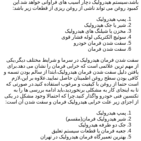
باشد،سیستم هیدرولیک دچار آسیب های فراوانی خواهد شد.این
کمبود روغن می تواند ناشی از روغن ریزی از قطعات زیر باشد:
پمپ هیدرولیک
شیر یا جک هیدرولیک
مخزن یا شیلنگ های هیدرولیک
سوئیچ الکتریکی لوله فشار قوی
سفت شدن فرمان خودرو
سفت شدن فرمان
سفت شدن فرمان هیدرولیک در سرما و شرایط مختلف دیگر،یکی
از مهم ترین علائمی است که خرابی فرمان را نشان می دهد.برای
یافتن دلیل سفت شدن فرمان هیدرولیک،ابتدا از سالم بودن تسمه و
کافی بودن سطح روغن اطمینان حاصل نمایید.علاوه بر این،لازم
است حتما از روغن با کیفیت و مرغوب استفاده کنید.در صورتی که
تا به اینجای کار به مشکلی برنخوردید،باید ادامه بررسی ها را به
تکنسین فنی خودرو واگذار کنید.چرا که احتمالا وجود مشکل در یکی
از اجزای زیر علت خرابی هیدرولیک فرمان و سفت شدن آن است:
پمپ هیدرولیک
شیر هیدرولیک فرمان(مقسم)
جک دو طرفه هیدرولیک
جعبه فرمان یا قطعات سیستم تعلیق
بهترین تعمیرگاه فرمان هیدرولیک در تهران