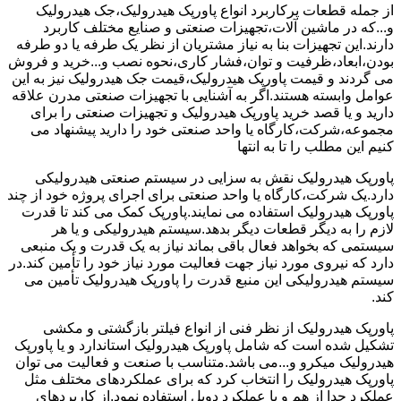
از جمله قطعات پرکاربرد انواع پاورپک هیدرولیک،جک هیدرولیک
و...که در ماشین آلات،تجهیزات صنعتی و صنایع مختلف کاربرد
دارند.این تجهیزات بنا به نیاز مشتریان از نظر یک طرفه یا دو طرفه
بودن،ابعاد،ظرفیت و توان،فشار کاری،نحوه نصب و...خرید و فروش
می گردند و قیمت پاورپک هیدرولیک،قیمت جک هیدرولیک نیز به این
عوامل وابسته هستند.اگر به آشنایی با تجهیزات صنعتی مدرن علاقه
دارید و یا قصد خرید پاورپک هیدرولیک و تجهیزات صنعتی را برای
مجموعه،شرکت،کارگاه یا واحد صنعتی خود را دارید پیشنهاد می
کنیم این مطلب را تا به انتها
پاورپک هیدرولیک نقش به سزایی در سیستم صنعتی هیدرولیکی
دارد.یک شرکت،کارگاه یا واحد صنعتی برای اجرای پروژه خود از چند
پاورپک هیدرولیک استفاده می نمایند.پاورپک کمک می کند تا قدرت
لازم را به دیگر قطعات دیگر بدهد.سیستم هیدرولیکی و یا هر
سیستمی که بخواهد فعال باقی بماند نیاز به یک قدرت و یک منبعی
دارد که نیروی مورد نیاز جهت فعالیت مورد نیاز خود را تأمین کند.در
سیستم هیدرولیکی این منبع قدرت را پاورپک هیدرولیک تأمین می
کند.
پاورپک هیدرولیک از نظر فنی از انواع فیلتر بازگشتی و مکشی
تشکیل شده است که شامل پاورپک هیدرولیک استاندارد و یا پاورپک
هیدرولیک میکرو و...می باشد.متناسب با صنعت و فعالیت می توان
پاورپک هیدرولیک را انتخاب کرد که برای عملکردهای مختلف مثل
عملکرد جدا از هم و یا عملکرد دوبل استفاده نمود.از کاربردهای