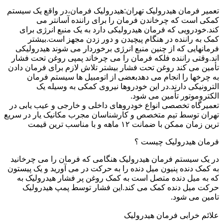
تعمیر فرمان هیدرولیک تهران:هیدرولیک فرمان،در واقع یک سیستم
کمکی است که چرخاندن فرمان را برای راننده آسانتر می
کند.خودرویی که فرمان هیدرولیکی دارد به یک منبع انرژی برای
کمک به راننده در هنگام پیچیدن و دور زدن مجهز است.بیشتر
فرمانهایی که از چنین منبع انرژی برخوردار می شوند هیدرولیکی
اند.وقتی راننده فلکه فرمان را می چرخاند پمپی روغن تحت فشار
تأمین می کند روغن تحت فشار بیشتر تلاش لازم برای فرمان دادن
به چرخها را انجام می دهدبعضی از اتومبیل ها سیستم فرمان
الترونیکی دارند.در این خودروها نیروی کمکی به وسیله یک
الکتروموتور تأمین می شود.
تعمیرگاه تخصصی انواع خودروهای داخلی و خارجی و عیب یابی در
تهران توسط تیم متخصص و کارشناسان مجرب مکانیک یار در سریع
ترین زمان ممکن با ضمانت ۱۲ ماهه و با مناسب ترین قیمت
فرمان هیدرولیک چیست ؟
در یک سیستم فرمان هیدرولیک هنگامی که فرمان را می چرخانید
به کمک دنده پنیون میل دنده را به حرکت در می آورید و یک پیستون
که به میل دنده متصل است به کمک روغن پر فشار هیدرولیک به
حرکت میل دنده کمک می کند.این فشار توسط پمپ هیدرولیک
تامین می شود.
علائم خرابی فرمان هیدرولیک