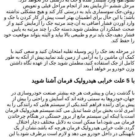
مرحل ششم –آزمایش بعد از انجام مراحل قبلی و تعویض
روغن،جک سوسماری باید به درستی کار کند و هیچ مشکلی نداشته
باشد؛ با این حال برای اطمینان بهتر است پیش از کار کردن با جک و
وارد آوردن فشار اضافی به آن،چند مرتبه جک را آزمایش کنید و از
صحت عملکرد آن مطمئن شوید.دسته جک را چند مرتبه به پایین
فشار دهید،جک باید نرم و طبیعی بالا بیاید و البته بتواند موقعیت خود
را حفظ کند.
در مرحله بعد جک را زیر وسیله نقلیه امتحان کنید و سعی کنید با
کمک آن ماشین را به آرامی از زمین بلند نمایید.پیش از آنکه به طور
کامل از جک استفاده کنید،مطمئن شوید جک از عهده نگاه داشتن
وزن خودرو بر خواهد آمد.
با 5 علت خرابی هیدرولیک فرمان آشنا شوید
با گذشت زمان و پیشرفت هر چه بیشتر صنعت خودروسازی در
جهان،خودروها به سمتی رفته اند که آسایش و راحتی را بیش از
پیش برای راننده فراهم کنند.یکی از سیستم هایی که رانندگی را به
امری لذت بخش برای شما تبدیل می کند،سیستم هیدرولیک فرمان
است.با اینکه این سیستم مانع از بروز خستگی در هنگام چرخاندن
فرمان می شود،اما ممکن است به دلایل مختلف دچار اختلال
گردد.علت خرابی هیدرولیک فرمان هرچه که باشد،نشان از یک
نابهینگی در داخل خودرو می دهد و لازم است برطرف شود.با این