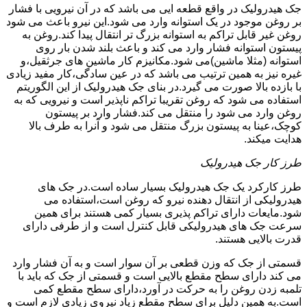
جک هیدرولیک در واقع قطعه ایی می باشد که در آن نیرویی با فشار
بر روغن موجود در یک استوانه وارد می شود.این نیرو باعث می شود
روغن غیر قابل تراکم به استوانه بزرگ تر انتقال پیدا کند.روغن به
پیستون استوانه فشار وارد می کند و باعث بلند شدن بار روی
استوانه (مثلا ماشین)می شود.مکانیزم کار ماشین های جرثقیل،و
غیره نیز به همین ترتیب می باشد که در عین سادگی،کار مفید زیادی
با بازده بالا صورت می گیرد.در بنای جک هیدرولیک از این الگوریتم
استفاده می شود که روغن تقریبا تراکم ناپذیر است و نیرویی که به
روغن وارد می شود را منتقل می کند.فشار وارد بر پیستون
کوچک،عینا به پیستون بزرگ منتقل می شود و آنرا به طرف بالا
هدایت میکند.
طرز کار جک هیدرولیک
طرز کارکرد یک جک هیدرولیک بسیار ساده است.در جک های
هیدرولیکی از انتقال دهنده نیرو که روغن است،استفاده می
شود.مایعات دارای تراکم پذیری بسیار کمی هستند برای همین
سرعت جک های هیدرولیکی قابل کنترل است و از طرفی دارای
قدرت بالایی هستند.
قسمتی از جک که وزن قطعی بر آن سوار است و به آن فشار وارد
می کند دارای سطح مقطع بالایی است و قسمتی از جک که باید با
تلمبه زدن روغن را به حرکت در آورد،دارای سطح مقطع کمی
است.به همین دلیل برای سطح مقطع زیاد نیروی زیادی لازم است و