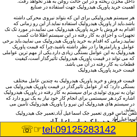
داخل مخزن ریخته و در این حالت روغن به هدر نخواهد رفت.
اهمیت خرید پاورپک هیدرولیک جهت استفاده در صنایع
هر سیستم هیدرولیکی برای این که بتواند نیروی محرکی داشته
باشد،باید از پاورپک هیدرولیک استفاده نماید.از این رو زمانی که
اقدام به فروش یا خرید پاورپک هیدرولیک می نمایید،در مورد تک تک
تجهیزات و اجزای به کار رفته در این سیستم اطلاعات کسب
نمایید.زمانی که اقدام به خرید پاورپک هیدرولیک می نمایید،باید برخی
عوامل و پارامترها را در نظر داشته باشید،چرا که قیمت پاورپک
هیدرولیک به این عوامل بستگی زیادی دارد.یکی از مهم ترین عواملی
که می تواند در قیمت پاورپک هیدرولیک تاثیرگذار است،کیفیت
قطعات به کار رفته در آن می باشد.
قیمت خرید پاورپک هیدرولیک
قیمت فروش و خرید پاورپک هیدرولیک به چندین عامل مختلف
بستگی دارد؛ که از عوامل تاثیرگذار در قیمت پاورپک هیدرولیک می
توان به نیروی تولیدی برای سیستم به کار رفته در پاورپک هیدرولیک
اشاره کرد.هر سیستمی برای انجام کار خود نیاز به یک نیرو دارد که
در سیستم های هیدرولیک این نیرو را پاورپک هیدرولیک تأمین می
نماید.
تلفن تماس فوری
تعمیر جک اسماعیل آباد,تعمیر جک هیدرولیک
اسماعیل آباد
تعمیر جک هیدرولیک در اسماعیل آباد
☞☏
tel:09125283142
وسیله‎ای که با عملکرد خود موجب بلند شدن اهرم و یا وزن سنگین