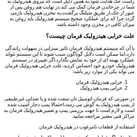
راست جک هدایت شود.به همین دلیل است که نیروی هیدرولیک به
شما در چرخاندن فرمان کمک می کند.در نهایت هم روغن پس از
عبور از جک،از طریق شیلنگ برگشت،به مخزن هیدرولیک بازمی
گردد.چرا که برای عملکرد صحیح سیستم هیدرولیک باید روغن به
میزان کافی در مخزن وجود داشته باشد.
علت خرابی هیدرولیک فرمان چیست؟
با آن که سیستم هیدرولیک فرمان تاثیر بسزایی در سهولت رانندگی
دارد،اما ممکن است دلایل گوناگون سبب شوند تا این سیستم نتواند
عملکرد بهینه ای از خود به نمایش بگذارد.اگر تغییری در سیستم
هیدرولیک خودرو خود احساس کردید،علت خرابی هیدرولیک فرمان
می تواند یکی از موارد زیر باشد:
خرابی هیدرولیک فرمان
خرابی پمپ هیدرولیک
در صورتی که فرمان اتومبیل تان سفت شده و یا صدایی غیرطبیعی
از پمپ هیدرولیک به گوش می رسد،احتمالا پمپ دچار آسیب شده
است و لازم است تا جهت بررسی پمپ و تعمیر هیدرولیک فرمان به
مراکز فنی معتبر مراجعه نمایید.
استفاده از قطعات نامرغوب در هیدرولیک فرمان