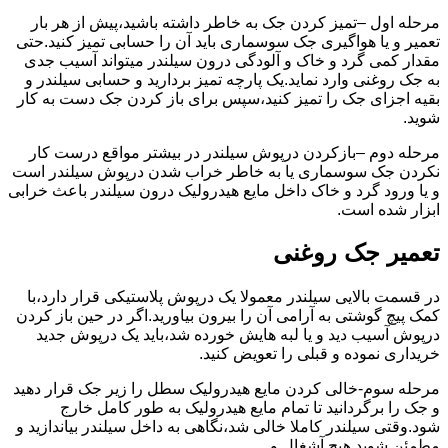
مرحله اول –تمیز کردن جک به خاطر داشته باشید،پیش از هر بار
تعمیر و یا هواگیری جک سوسماری باید آن را حسابی تمیز کنید.حتی
مقدار کمی گرد و خاک و آلودگی درون سیلندر میتواند آسیب جدی
به جک روغنی وارد نماید.یک پارچه تمیز بردارید و حسابی سیلندر و
بقیه اجزای جک را تمیز کنید،سپس برای باز کردن جک دست به کار
شوید.
مرحله دوم –بازکردن درپوش سیلندر در بیشتر مواقع درست کار
نکردن جک سوسماری یا به خاطر خراب شدن درپوش سیلندر است
و یا ورود گرد و خاک داخل مایع هیدرولیک درون سیلندر باعث خرابی
ابزار شده است.
تعمیر جک روغنی
در قسمت بالایی سیلندر معمولا یک درپوش پلاستیکی قرار دارد،با
کمک پیچ گوشتی به آرامی آن را بیرون بیاورید.اگر در حین باز کردن
درپوش آسیب دید و یا لبه هایش خورده شد،باید یک درپوش جدید
خریداری نموده و قبلی را تعویض کنید.
مرحله سوم-خالی کردن مایع هیدرولیک سطل را زیر جک قرار دهید
و جک را برگردانید تا تمام مایع هیدرولیک به طور کامل خارج
شود.وقتی سیلندر کاملا خالی شد،نگاهی به داخل سیلندر بیاندازید و
مطمئن شوید هیچ آشغال و