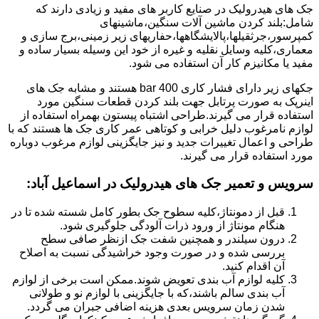
جک های هیدرولیک در صنایع کاربر های مفید و زیادی دارند که
شامل:بلند کردن ماشین آلات سنگین،ماشینهای
کمپرسور،جرثقیلها،پالایشگاهها،حفاریهای زیر زمینی،برج سازی و
معماری،کلیه وسایل نقلیه و غیره از خود این وسیله بسیار ساده و
مفید یا مکانیزم کار آن استفاده می شود.
جکهای زیر دارای فشار کاری 400 bar هستند و مشابه جک های
اینرپک به صورت پرتابل جهت بلند کردن قطعات سنگین مورد
استفاده قرار می گیرند.طراحی اشتباه پیستون بهمراه استفاده از
لوازم نامرغوب دلیل خرابی و کوتاهی عمر کاری جک ها هستند که با
طراحی و اعمال تغییرات جدید و نیز جایگزینی لوازم مرغوب دوباره
مورد استفاده قرار می گیرند.
سرویس و تعمیر جک های هیدرولیک در اسماعیل آباد
:
قبل از دمونتاژ،کلیه سطوح جک بطور کامل شسته شده تا در
هنگام مونتاژ از ورود ذرات آلودگی جلوگیری شود.
درون سیلندر و همچنین شفت جک ازنظر صافی سطح
بررسی شده و در صورت وجود خراشیدگی نسبت به اصلاح
آن اقدام کنید.
کلیه لوازم آب بندی تعویض شوند.ممکن است برخی از لوازم
آب بندی سالم باشند،که با جایگزینی با لوازم نو و طولانی
شدن زمان سرویس بعدی هزینه اضافی جبران می گردد.