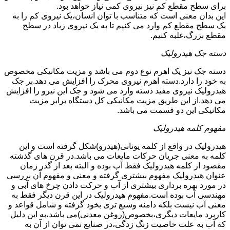
برای سطح مقطع کم نیز نیروی کمی نیاز خواهد بود.
این بدان معنی است که متناسب با توان انسان،یک نیروی کم را به
یک سطح مقطع کم وارد می کنیم تا به یک نیروی زیاد در سطح
مقطع بزرگ،غلبه کنیم.
دسته جک هیدرولیک
دسته جک نیز یک اهرم نوع دوم می باشد و مزیت مکانیکی مخصوص
به خود را دارد.دسته اهرم نیروی محرک را افزایش می دهد.بر جک
هیدرولیک نیروی مفید دسته وارد می شود و جک این نیرو را افزایش
می دهد.از این طریق مزیت مکانیکی کل دستگاه برابر مزیت
مکانیکی این دو قسمت می باشد.
مفهوم کلمه هیدرولیک
هیدرولیک در واقع از کلمه یونانی(هیدرو)شکل گرفته است و این
کلمه به معنی جریان حرکات مایعات می باشد.در قرن های گذشته
مقصود از کلمه هیدرولیک فقط آب بوده و البته بعد از گذر زمان
عنوان هیدرولیک مفهوم بیشتری گرفته و معنی و مفهوم آن بررسی
در مورد بهره برداری بیشتری از آب و حرکت دادن چرخ های آبی و
مهندسی آب بوده است.مفهوم هیدرولیک در این قرن دیگر فقط به
معنی آب نیست بلکه دامنه وسیع تری بخود گرفته و شامل قواعد و
کاربرد مایعات دیگری،بخصوص(روغن معدنی)می باشد،به این دلیل
که آب به علت خاصیت زنگ زدگی،در صنایع نمی توان از آن به