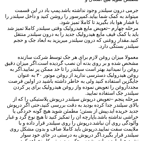
جرمی درون سیلندر وجود نداشته باشد.پمپ باد در این قسمت
میتواند به کمک شما بیاید.کمپرسور را روشن کنید و داخل سیلندر را
با فشار هوا باد بگیرید تا کاملا تمیز شود.
مرحله چهارم –تعویض مایع هیدرولیک وقتی سیلندر کاملا تمیز شد
باید با کمک قیف مایع هیدرولیک جدید را به درون سیلندر منتقل
کنید.مقدار روغنی که درون سیلندر میریزید به ابعاد جک و حجم
سیلندر بستگی دارد.
معمولا میزان روغن لازم برای هر جک توسط شرکت سازنده
مشخص شده و بر روی بدنه آن نصب گردیده است.اگر میزان دقیق
روغن را نمیدانید بهتر است سیلندر را تا حد ممکن پر نمایید.اگر به
روغن هیدرولیک دسترسی ندارید از روغن موتور ۳۰ به عنوان
جایگزین استفاده کنید ولی به خاطر داشته باشید در اولین فرصت
مجدداروغن را تعویض نموده واز روغن هیدرولیک برای پر کردن
سیلندر جک استفاده نمایید.
مرحله پنجم –تعویض درپوش سیلندر درپوش پلاستیکی را که از
بالای سیلندر جدا کرده بودید به دقت بررسی کنید،حتی اگر درپوش
جدید خریده اید،پیش از بستن؛ مطمئن شوید هیچ گونه خردگی یا
خراشی نداشته باشد.باپارچه ان را تمکیز کنید تا هیچ نوع گرد و غبار
وآلودگی روی آن نباشد.درپوش را روی سیلندر قرار داده و با
ملایمت سفت نمایید.درپوش باید کاملا صاف و بدون مشکل روی
سیلندر قرار بگیرد.اگر درپوش به درستی در جای خود سوار
نشود،هوا وارد سیلندر شده و جک به درستی کار نخواهد کرد.