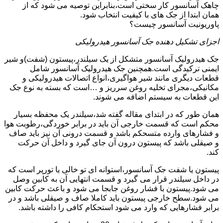
چاهک آسانسور کار سختی است،بنابراین توصیه می شود که از
همان ابتدا از جک های با کیفیت انتخاب شود.
پاوریونیت آسانسور چیست؟
اجزای تشکیل دهنده جک آسانسور هیدرولیکی
جک هیدرولیک آسانسور متشکل از یک سیلندر،پیستون (شفت)و شیر
ایمنی ترکیدگی است.همچنین جک هیدرولیک آسانسور شامل
قطعات دیگری مانند شیر هواگیری،انواع اتصالات هیدرولیکی و
مکانیکی،مجرای تخلیه روغن سرریز و …است که بسته به نوع جک
این قطعات به سیستم اضافه می شوند.
همان طور که در ابتدای مقاله گفته شد،سیلندر یک محفظه بسیار
محکم است که قسمت خارجی آن باید در برابر خوردگی،رطوبت هوا
و فشارهای وارده متسحکم باشد و قسمت درونی آن نیز باید صاف
و صیقلی باشد که پیستون درون آن جای گیرد و داخل آن حرکت
کند.
پیستون یا شفت جک آسانسور،استوانه ای تو خالی یا تورپر است که
در داخل سیلندر قرار می گیرد و قسمت انتهایی آن به کابین وصل
می شود.پیستون با فشار روغن جابجا می شود و باعث حرکت کابین
می شود.سطح خارجی پیستون باید کاملا صاف و صیقلی باشد و در
برابر فشارهایی که وارد می شود استحکام کافی را داشته باشد.