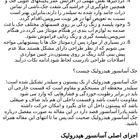
گردگیرها نقش مهمی در افزایش عمر پکینکهای گلویی جک و
همچنین جلوگیری از خراشیدگی شفت جک،ناشی از تماس
ذرات جامد وارد شده به سیلندر را دارند،بنابراین بهتر است
نسبت به تعویض آنها در هر نوبت سرویس،اقدام گردد.
وجود پلیسه و زنگ زدگی بر روی قسمتهای مختلف جک باعث
صدمه به لوازم آب بندی در هنگام مونتاژ می گردد.در هنگام
سرویس،پلیسه گیری و زنگ زدایی فراموش نشود.
در بسیاری از موارد پس ازدمونتاژ جک ها با پیستونهایی مواجه
می شویم که از نظر طراحی دارای مشکل هستند مثلا عدم
پیش بینی گاید رینگ بر روی پیستون،در چنین مواردی
اصلاحات طراحی نادرست لحاظ شود.ادامه نکات درآیند
جک آسانسور هیدرولیک چیست؟
جک آسانسور هیدرولیک از یک پیستون و سیلندر تشکیل شده است؛
سیلندر محفظه ای مستحکم و مقاوم است که قسمت خارجی آن
باید در برابر رطوبت،خوردگی و فشارهایی که وارد می شود
مقاومت داشت باشد و قسمت داخلی آن هم باید صاف و صیقلی
باشد که پیستون داخل آن جای بگیرد و امکان حرکت داشته
باشد.پادرا آسانسور قصد دارد در این مقاله به صورت مفصل درباره
جک آسانسور هیدرولیک صحبت کند،پس ما تا انتهای این مقاله همراه
باشید.
اجزای اصلی آسانسور هیدرولیک