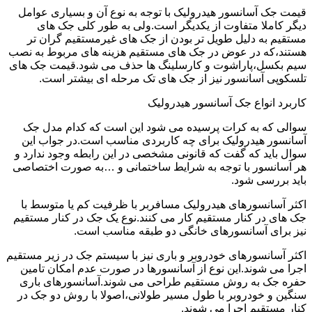
قیمت جک آسانسور هیدرولیک با توجه به نوع آن و بسیاری عوامل
دیگر کاملا متفاوت از یکدیگر است.ولی به طور کلی جک های
مستقیم به دلیل طویل تر بودن از جک های غیرمستقیم گران تر
هستند،که در عوض در جک های مستقیم هزینه های مربوط به نصب
سیم بکسل،پاراشوت و کارسلینگ ها حذف می شود.قیمت جک های
تلسکوپی آسانسور نیز از جک های تک مرحله ای بیشتر است.
کاربرد انواع جک آسانسور هیدرولیک
سوالی که به کرات پرسیده می شود این است که کدام مدل جک
آسانسور هیدرولیک برای چه کاربردی مناسب است.در جواب این
سوال باید که گفت که قانونی مشخصی در این رابطه وجود ندارد و
هر آسانسور با توجه به شرایط ساختمانی و …به صورت اختصاصی
باید بررسی شود.
اکثر آسانسورهای هیدرولیک مسافربر با ظرفیت کم یا متوسط با
جک های در کنار مستقیم کار می کنند.نوع یک جک در کنار مستقیم
نیز برای آسانسورهای خانگی دو طبقه مناسب است.
اکثر آسانسورهای خودروبر و باری نیز با سیستم جک در زیر مستقیم
اجرا می شوند.این نوع از آسانسورها در صورت عدم امکان تامین
حفره جک به روش مستقیم طراحی می شوند.آسانسورهای باری
سنگین و خودروبر با طول مسیر طولانی،اصولا با روش دو جک در
کنار مستقیم اجرا می شوند.