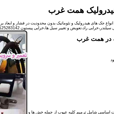
یدرولیک همت غرب
واع جک های هیدرولیک و نئوماتیک بدون محدودیت در فشار و ابعاد بر
،تعویض و تغییر سیل ها،خرابی پیستون 09125283142 آقای مهدی ابراهیمی
ک در همت غرب
د
ات اساسی شامل ترمیم کلیه عیوب از جمله خش ها و