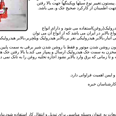
تون.تغییر نوع سیلها وپکینگها جهت بالا رفتن
هت اطمینان از کارکرد صحیح جک و..می باشد.
یدرولیک(روغن)استفاده می شود و دارای انواع
ع بالابر در ایران می باشد که از انواع آن می توان
 انبار،بالابر هیدرولیکی نفر بر،بالابر هیدرولیک ویلچربر،بالابر هیدرول
و بدون روشن شدن موتور و فقط با روشن شدن شیر برقی به سمت پایین 
ن به سمت جک هیدرولیک ارسال و پمپاز می کند.با بالا رفتن جک هیدو
 زمانی که برق وارد بالابر نشود اجازه تخلیه روغن را به تانک نمی ده
 و ایمن اهمیت فراوانی دارد.
ر کارشناسان خبره
عات به عنوان وسیله مناسبی برای تبدیل و انتقال کار استفاده شود.بناب