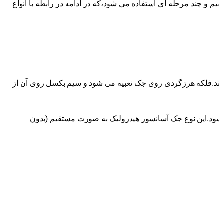
ای آسانسورهایی که ظرفیتشان بیش از 30 تن است از جک های غیرمستقیم و چند مرحله ای استفاده می شود،که در ادامه در رابطه با انواع
کند.فلکه هرزگردی روی جک تعبیه می شود و سیم بکسل روی آن از
شود.این نوع جک آسانسور هیدرولیک به صورت مستقیم (بدون