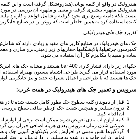
هیدرولیک در واقع از کلمه یونانی(هیدرو)شکل گرفته است و این کلمه
هیدرولیک مفهوم بیشتری گرفته و معنی و مفهوم آن بررسی در مورد 
نیست بلکه دامنه وسیع تری بخود گرفته و شامل قواعد و کاربرد مای
کننده استفاده کرد به همین خاطر است که روغن را در صنایع جایگزین
کاربرد جک های هیدرولیکی
جک های هیدرولیک در صنایع کاربر های مفید و زیادی دارند که شامل:
کمپرسور،جرثقیلها،پالایشگاهها،حفاریهای زیر زمینی،برج سازی و معمار
ساده و مفید یا مکانیزم کار آن استفاده می شود.
جکهای زیر دارای فشار کاری 400 bar هستند
مورد استفاده قرار می گیرند.طراحی اشتباه پیستون بهمراه استفاده ا
جک ها هستند که با طراحی و اعمال تغییرات جدید و نیز جایگزینی لواز
سرویس و تعمیر جک های هیدرولیک در همت غرب
:
قبل از دمونتاژ،کلیه سطوح جک بطور کامل شسته شده تا در هنگ
درون سیلندر و همچنین شفت جک ازنظر صافی سطح بررسی ش
آن اقدام کنید.
کلیه لوازم آب بندی تعویض شوند.ممکن است برخی از لوازم آب بن
طولانی شدن زمان سرویس بعدی هزینه اضافی جبران می گردد
گردگیرها نقش مهمی در افزایش عمر پکینکهای گلویی جک و ه
تماس ذرات جامد وارد شده به سیلندر را دارند،بنابراین بهتر ا