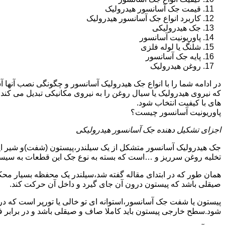
قیمت جک آسانسور هیدرولیک
کاربرد انواع جک آسانسور هیدرولیک
جک هیدرولیکی
پاوریونیت آسانسور
شلنگ یا لوله فلزی
پایه جک آسانسور
روغن هیدرولیک
در ادامه شما را با انواع جک هیدرولیک آسانسور و چگونگی نصب آنه
که نیروی هیدرولیک یا سیال روغن را به نیروی مکانیکی تبدیل می کند
های با کیفیت انتخاب شود.
پاوریونیت آسانسور چیست؟
اجزای تشکیل دهنده جک آسانسور هیدرولیکی
جک هیدرولیک آسانسور متشکل از یک سیلندر،پیستون (شفت)و شیر ای
تخلیه روغن سرریز و …است که بسته به نوع جک این قطعات به سیس
همان طور که در ابتدای مقاله گفته شد،سیلندر یک محفظه بسیار مح
صیقلی باشد که پیستون درون آن جای گیرد و داخل آن حرکت کند.
پیستون یا شفت جک آسانسور،استوانه ای تو خالی یا تورپر است که د
شود.سطح خارجی پیستون باید کاملا صاف و صیقلی باشد و در برابر ف