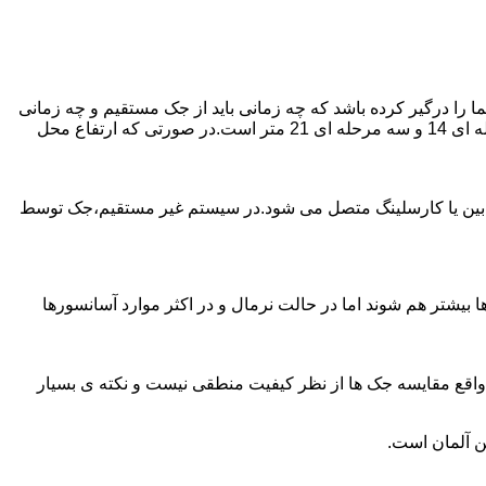
را درگیر کرده باشد که چه زمانی باید از جک مستقیم و چه زمانی
از جک غیرمستقیم استفاده کنیم؟ جک های مستقیم تا 21 متر را ساپورت می کنند و این مقدار در جک تلسکوپی تک مرحله ای 7 متر،دو مرحله ای 14 و سه مرحله ای 21 متر است.در صورتی که ارتفاع محل
ابین یا کارسلینگ متصل می شود.در سیستم غیر مستقیم،جک توسط
بیشتر هم شوند اما در حالت نرمال و در اکثر موارد آسانسورها
ر واقع مقایسه جک ها از نظر کیفیت منطقی نیست و نکته ی بسیار
ن آلمان است.