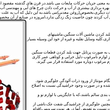
 به معنی جریان حرکات مایعات می باشد.در قرن های گذشته مقصود از ک
بهره برداری بیشتری از آب و حرکت دادن چرخ های آبی و مهندسی آب 
عات دیگری،بخصوص(روغن معدنی)می باشد،به این دلیل که آب به علت خا
 آب کردند چون خاصیت زنگ زدگی ندارد،امروزه در صنایع از آن مخصوصا
بلند کردن ماشین آلات سنگین،ماشینهای
ی،کلیه وسایل نقلیه و غیره از خود این وسیله بسیار
 و مشابه جک های اینرپک به صورت پرتابل جهت بلند کردن قطعات سنگین
ز لوازم نامرغوب دلیل خرابی و کوتاهی عمر کاری
م مرغوب دوباره مورد استفاده قرار می گیرند.
ام مونتاژ از ورود ذرات آلودگی جلوگیری شود.
ده و در صورت وجود خراشیدگی نسبت به اصلاح
دی سالم باشند،که با جایگزینی با لوازم نو و
.
مچنین جلوگیری از خراشیدگی شفت جک،ناشی از
ست نسبت به تعویض آنها در هر نوبت سرویس،اقدام