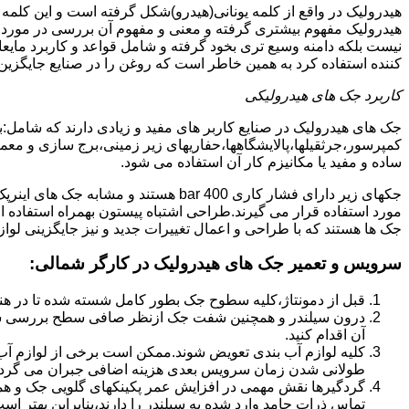
هیدرولیک در واقع از کلمه یونانی(هیدرو)شکل گرفته است و این کلمه
هیدرولیک مفهوم بیشتری گرفته و معنی و مفهوم آن بررسی در مورد 
نیست بلکه دامنه وسیع تری بخود گرفته و شامل قواعد و کاربرد مای
کننده استفاده کرد به همین خاطر است که روغن را در صنایع جایگزین
کاربرد جک های هیدرولیکی
جک های هیدرولیک در صنایع کاربر های مفید و زیادی دارند که شامل:
کمپرسور،جرثقیلها،پالایشگاهها،حفاریهای زیر زمینی،برج سازی و معمار
ساده و مفید یا مکانیزم کار آن استفاده می شود.
جکهای زیر دارای فشار کاری 400 bar هستند
مورد استفاده قرار می گیرند.طراحی اشتباه پیستون بهمراه استفاده ا
جک ها هستند که با طراحی و اعمال تغییرات جدید و نیز جایگزینی لواز
سرویس و تعمیر جک های هیدرولیک در کارگر شمالی
:
قبل از دمونتاژ،کلیه سطوح جک بطور کامل شسته شده تا در هنگ
درون سیلندر و همچنین شفت جک ازنظر صافی سطح بررسی ش
آن اقدام کنید.
کلیه لوازم آب بندی تعویض شوند.ممکن است برخی از لوازم آب بن
طولانی شدن زمان سرویس بعدی هزینه اضافی جبران می گردد
گردگیرها نقش مهمی در افزایش عمر پکینکهای گلویی جک و ه
تماس ذرات جامد وارد شده به سیلندر را دارند،بنابراین بهتر ا