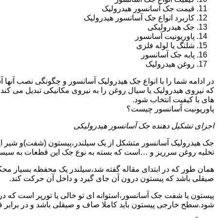
قیمت جک آسانسور هیدرولیک
کاربرد انواع جک آسانسور هیدرولیک
جک هیدرولیکی
پاوریونیت آسانسور
شلنگ یا لوله فلزی
پایه جک آسانسور
روغن هیدرولیک
در ادامه شما را با انواع جک هیدرولیک آسانسور و چگونگی نصب آنه
که نیروی هیدرولیک یا سیال روغن را به نیروی مکانیکی تبدیل می کند
های با کیفیت انتخاب شود.
پاوریونیت آسانسور چیست؟
اجزای تشکیل دهنده جک آسانسور هیدرولیکی
جک هیدرولیک آسانسور متشکل از یک سیلندر،پیستون (شفت)و شیر ای
تخلیه روغن سرریز و …است که بسته به نوع جک این قطعات به سیس
همان طور که در ابتدای مقاله گفته شد،سیلندر یک محفظه بسیار مح
صیقلی باشد که پیستون درون آن جای گیرد و داخل آن حرکت کند.
پیستون یا شفت جک آسانسور،استوانه ای تو خالی یا تورپر است که د
شود.سطح خارجی پیستون باید کاملا صاف و صیقلی باشد و در برابر ف