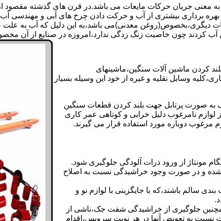
 به معنی جریان حرکات مایعات می باشد.در قرن های گذشته مقصود از ک
بهره برداری بیشتری از آب و حرکت دادن چرخ های آبی و مهندسی آب 
عات دیگری،بخصوص(روغن معدنی)می باشد،به این دلیل که آب به علت خا
 آب کردند چون خاصیت زنگ زدگی ندارد،امروزه در صنایع از آن مخصوصا
بلند کردن ماشین آلات سنگین،ماشینهای
ی،کلیه وسایل نقلیه و غیره از خود این وسیله بسیار
 و مشابه جک های اینرپک به صورت پرتابل جهت بلند کردن قطعات سنگین
ز لوازم نامرغوب دلیل خرابی و کوتاهی عمر کاری
م مرغوب دوباره مورد استفاده قرار می گیرند.
ام مونتاژ از ورود ذرات آلودگی جلوگیری شود.
ده و در صورت وجود خراشیدگی نسبت به اصلاح
دی سالم باشند،که با جایگزینی با لوازم نو و
.
مچنین جلوگیری از خراشیدگی شفت جک،ناشی از
ست نسبت به تعویض آنها در هر نوبت سرویس،اقدام