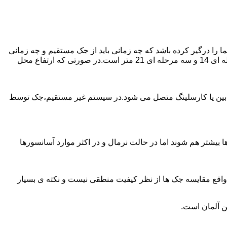
را درگیر کرده باشد که چه زمانی باید از جک مستقیم و چه زمانی
از جک غیرمستقیم استفاده کنیم؟ جک های مستقیم تا 21 متر را ساپورت می کنند و این مقدار در جک تلسکوپی تک مرحله ای 7 متر،دو مرحله ای 14 و سه مرحله ای 21 متر است.در صورتی که ارتفاع محل
ابین یا کارسلینگ متصل می شود.در سیستم غیر مستقیم،جک توسط
بیشتر هم شوند اما در حالت نرمال و در اکثر موارد آسانسورها
ر واقع مقایسه جک ها از نظر کیفیت منطقی نیست و نکته ی بسیار
ن آلمان است.