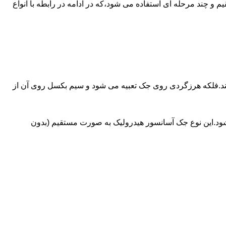
ای آسانسورهایی که ظرفیتشان بیش از 30 تن است از جک های غیرمستقیم و چند مرحله ای استفاده می شود،که در ادامه در رابطه با انواع
کند.فلکه هرزگردی روی جک تعبیه می شود و سیم بکسل روی آن از
شود.این نوع جک آسانسور هیدرولیک به صورت مستقیم (بدون