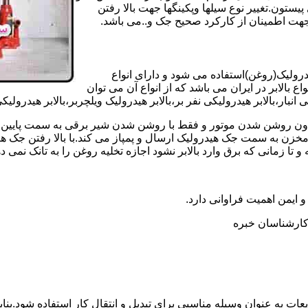
تون.تغییر نوع سیلها وپکینگها جهت بالا رفتن
هت اطمینان از کارکرد صحیح جک و..می باشد.
یدرولیک(روغن)استفاده می شود و دارای انواع
ع بالابر در ایران می باشد که از انواع آن می توان
 انبار،بالابر هیدرولیکی نفر بر،بالابر هیدرولیک ویلچربر،بالابر هیدرول
و بدون روشن شدن موتور و فقط با روشن شدن شیر برقی به سمت پایین 
ن به سمت جک هیدرولیک ارسال و پمپاز می کند.با بالا رفتن جک هیدو
 زمانی که برق وارد بالابر نشود اجازه تخلیه روغن را به تانک نمی ده
 و ایمن اهمیت فراوانی دارد.
ر کارشناسان خبره
عات به عنوان وسیله مناسبی برای تبدیل و انتقال کار استفاده شود.بناب