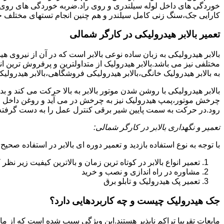
خوردگی های داخل لوله سیلندری و روی راد.ضربه خوردگی های روی پیس
کارایی جک،سنگ زنی کامل سیلندر و هم چنین انجام تستهای مختلف ج
تعمیر بالابر هیدرولیکی در کارگر شمالی
بالابر هیدرولیکی به زبان ساده نوعی بالابر است که در آن از نیروی ه
مختلفی نیز می باشد.بالابر هیدرولیک از متداولترین و پرفروش ترین انوا
به بالابر هیدرولیک خانگی،بالابر هیدرولیکی فروشگاهی،بالابر هیدرولیکی
بالابر هیدرولیکی با روشن شدن موتور بالابر به بالا حرکت می کند 
چرخش موتور،پمپ هیدرولیک نیز به چرخش در می آید و روغن داخل مخز
رود.در حرکت به سمت پایین شیر برقی کنترل عمل را به دست گرفته و تا
تعمیر و نگهداری بالابر در کارگر شمالی:
با توجه به نوع استفاده بازدید و تعمیر دوره ای بالابر در استفاده صحیح
تعمیر انواع بالابر در کوتاه ترین زمان و بالاترین کیفیت زیر نظ
مشاوره در راه اندازی و نصب و خرید
تعمیر پک هیدرولیک و تابلو برق
جک هیدرولیک چیست و چه کاربردهایی دارد؟
مایعات تقریبا تراکم ناپذیر هستند.این ویژگی سبب شده است که از مای