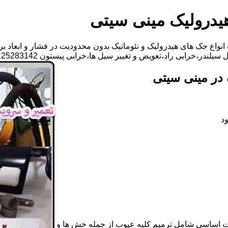
یدرولیک مینی سیتی
واع جک های هیدرولیک و نئوماتیک بدون محدودیت در فشار و ابعاد بر
د،تعویض و تغییر سیل ها،خرابی پیستون 09125283142 آقای مهدی ابراهیمی
در مینی سیتی
د
ات اساسی شامل ترمیم کلیه عیوب از جمله خش ها و