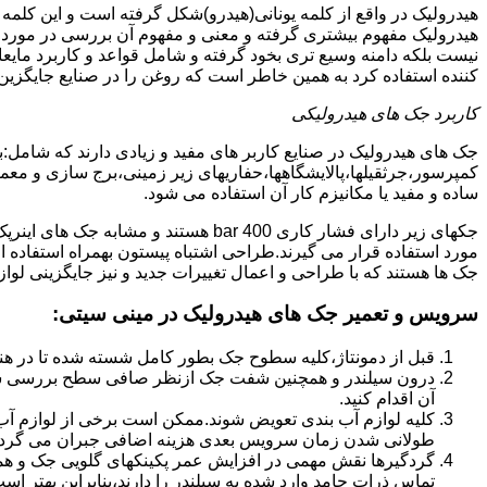
هیدرولیک در واقع از کلمه یونانی(هیدرو)شکل گرفته است و این کلمه
هیدرولیک مفهوم بیشتری گرفته و معنی و مفهوم آن بررسی در مورد 
نیست بلکه دامنه وسیع تری بخود گرفته و شامل قواعد و کاربرد مای
کننده استفاده کرد به همین خاطر است که روغن را در صنایع جایگزین
کاربرد جک های هیدرولیکی
جک های هیدرولیک در صنایع کاربر های مفید و زیادی دارند که شامل:
کمپرسور،جرثقیلها،پالایشگاهها،حفاریهای زیر زمینی،برج سازی و معمار
ساده و مفید یا مکانیزم کار آن استفاده می شود.
جکهای زیر دارای فشار کاری 400 bar هستند
مورد استفاده قرار می گیرند.طراحی اشتباه پیستون بهمراه استفاده ا
جک ها هستند که با طراحی و اعمال تغییرات جدید و نیز جایگزینی لواز
سرویس و تعمیر جک های هیدرولیک در مینی سیتی
:
قبل از دمونتاژ،کلیه سطوح جک بطور کامل شسته شده تا در هنگ
درون سیلندر و همچنین شفت جک ازنظر صافی سطح بررسی ش
آن اقدام کنید.
کلیه لوازم آب بندی تعویض شوند.ممکن است برخی از لوازم آب بن
طولانی شدن زمان سرویس بعدی هزینه اضافی جبران می گردد
گردگیرها نقش مهمی در افزایش عمر پکینکهای گلویی جک و ه
تماس ذرات جامد وارد شده به سیلندر را دارند،بنابراین بهتر ا