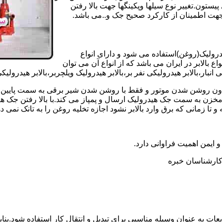
تون.تغییر نوع سیلها وپکینگها جهت بالا رفتن
هت اطمینان از کارکرد صحیح جک و..می باشد.
یدرولیک(روغن)استفاده می شود و دارای انواع
ع بالابر در ایران می باشد که از انواع آن می توان
 انبار،بالابر هیدرولیکی نفر بر،بالابر هیدرولیک ویلچربر،بالابر هیدرول
و بدون روشن شدن موتور و فقط با روشن شدن شیر برقی به سمت پایین 
ن به سمت جک هیدرولیک ارسال و پمپاز می کند.با بالا رفتن جک هیدو
 زمانی که برق وارد بالابر نشود اجازه تخلیه روغن را به تانک نمی ده
 و ایمن اهمیت فراوانی دارد.
ر کارشناسان خبره
عات به عنوان وسیله مناسبی برای تبدیل و انتقال کار استفاده شود.بناب