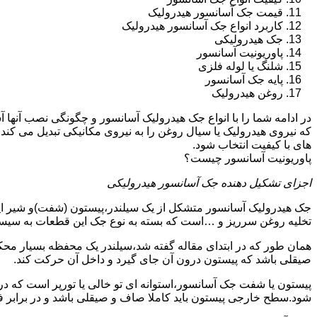
قیمت جک آسانسور هیدرولیک
کاربرد انواع جک آسانسور هیدرولیک
جک هیدرولیکی
پاوریونیت آسانسور
شلنگ یا لوله فلزی
پایه جک آسانسور
روغن هیدرولیک
در ادامه شما را با انواع جک هیدرولیک آسانسور و چگونگی نصب آنه
که نیروی هیدرولیک یا سیال روغن را به نیروی مکانیکی تبدیل می کند
های با کیفیت انتخاب شود.
پاوریونیت آسانسور چیست؟
اجزای تشکیل دهنده جک آسانسور هیدرولیکی
جک هیدرولیک آسانسور متشکل از یک سیلندر،پیستون (شفت)و شیر ای
تخلیه روغن سرریز و …است که بسته به نوع جک این قطعات به سیس
همان طور که در ابتدای مقاله گفته شد،سیلندر یک محفظه بسیار مح
صیقلی باشد که پیستون درون آن جای گیرد و داخل آن حرکت کند.
پیستون یا شفت جک آسانسور،استوانه ای تو خالی یا تورپر است که د
شود.سطح خارجی پیستون باید کاملا صاف و صیقلی باشد و در برابر ف