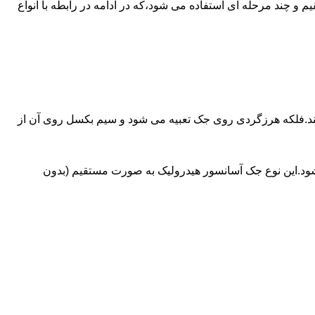
ای آسانسورهایی که ظرفیتشان بیش از 30 تن است از جک های غیرمستقیم و چند مرحله ای استفاده می شود،که در ادامه در رابطه با انواع
کند.فلکه هرزگردی روی جک تعبیه می شود و سیم بکسل روی آن از
شود.این نوع جک آسانسور هیدرولیک به صورت مستقیم (بدون