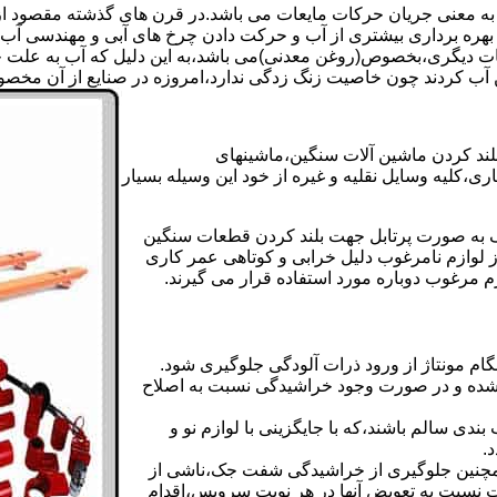
 به معنی جریان حرکات مایعات می باشد.در قرن های گذشته مقصود از ک
بهره برداری بیشتری از آب و حرکت دادن چرخ های آبی و مهندسی آب 
عات دیگری،بخصوص(روغن معدنی)می باشد،به این دلیل که آب به علت خا
 آب کردند چون خاصیت زنگ زدگی ندارد،امروزه در صنایع از آن مخصوصا
بلند کردن ماشین آلات سنگین،ماشینهای
ی،کلیه وسایل نقلیه و غیره از خود این وسیله بسیار
 و مشابه جک های اینرپک به صورت پرتابل جهت بلند کردن قطعات سنگین
ز لوازم نامرغوب دلیل خرابی و کوتاهی عمر کاری
م مرغوب دوباره مورد استفاده قرار می گیرند.
ام مونتاژ از ورود ذرات آلودگی جلوگیری شود.
ده و در صورت وجود خراشیدگی نسبت به اصلاح
دی سالم باشند،که با جایگزینی با لوازم نو و
.
مچنین جلوگیری از خراشیدگی شفت جک،ناشی از
ست نسبت به تعویض آنها در هر نوبت سرویس،اقدام