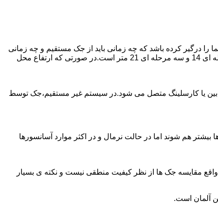
را درگیر کرده باشد که چه زمانی باید از جک مستقیم و چه زمانی
از جک غیرمستقیم استفاده کنیم؟ جک های مستقیم تا 21 متر را ساپورت می کنند و این مقدار در جک تلسکوپی تک مرحله ای 7 متر،دو مرحله ای 14 و سه مرحله ای 21 متر است.در صورتی که ارتفاع محل
ابین یا کارسلینگ متصل می شود.در سیستم غیر مستقیم،جک توسط
بیشتر هم شوند اما در حالت نرمال و در اکثر موارد آسانسورها
ر واقع مقایسه جک ها از نظر کیفیت منطقی نیست و نکته ی بسیار
ن آلمان است.