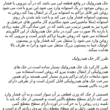
جک هیدرولیک در واقع قطعه ایی می باشد که در آن نیرویی با فشار
بر روغن موجود در یک استوانه وارد می شود.این نیرو باعث می شود
روغن غیر قابل تراکم به استوانه بزرگ تر انتقال پیدا کند.روغن به
پیستون استوانه فشار وارد می کند و باعث بلند شدن بار روی
استوانه (مثلا ماشین)می شود.مکانیزم کار ماشین های جرثقیل،و
غیره نیز به همین ترتیب می باشد که در عین سادگی،کار مفید زیادی
با بازده بالا صورت می گیرد.در بنای جک هیدرولیک از این الگوریتم
استفاده می شود که روغن تقریبا تراکم ناپذیر است و نیرویی که به
روغن وارد می شود را منتقل می کند.فشار وارد بر پیستون
کوچک،عینا به پیستون بزرگ منتقل می شود و آنرا به طرف بالا
هدایت میکند.
طرز کار جک هیدرولیک
طرز کارکرد یک جک هیدرولیک بسیار ساده است.در جک های
هیدرولیکی از انتقال دهنده نیرو که روغن است،استفاده می
شود.مایعات دارای تراکم پذیری بسیار کمی هستند برای همین
سرعت جک های هیدرولیکی قابل کنترل است و از طرفی دارای
قدرت بالایی هستند.
قسمتی از جک که وزن قطعی بر آن سوار است و به آن فشار وارد
می کند دارای سطح مقطع بالایی است و قسمتی از جک که باید با
تلمبه زدن روغن را به حرکت در آورد،دارای سطح مقطع کمی
است.به همین دلیل برای سطح مقطع زیاد نیروی زیادی لازم است و