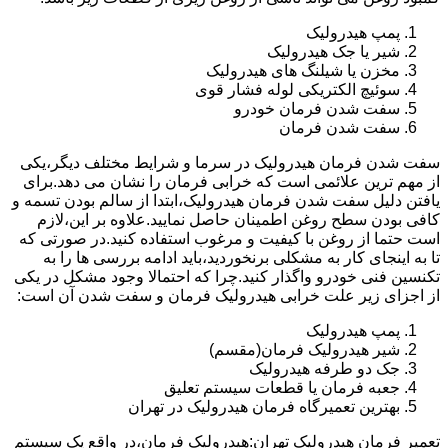
پمپ هیدرولیک
شیر یا جک هیدرولیک
مخزن یا شیلنگ های هیدرولیک
سوئیچ الکتریکی لوله فشار قوی
سفت شدن فرمان خودرو
سفت شدن فرمان
سفت شدن فرمان هیدرولیک در سرما و شرایط مختلف دیگر،یکی
از مهم ترین علائمی است که خرابی فرمان را نشان می دهد.برای
یافتن دلیل سفت شدن فرمان هیدرولیک،ابتدا از سالم بودن تسمه و
کافی بودن سطح روغن اطمینان حاصل نمایید.علاوه بر این،لازم
است حتما از روغن با کیفیت و مرغوب استفاده کنید.در صورتی که
تا به اینجای کار به مشکلی برنخوردید،باید ادامه بررسی ها را به
تکنسین فنی خودرو واگذار کنید.چرا که احتمالا وجود مشکل در یکی
از اجزای زیر علت خرابی هیدرولیک فرمان و سفت شدن آن است:
پمپ هیدرولیک
شیر هیدرولیک فرمان(مقسم)
جک دو طرفه هیدرولیک
جعبه فرمان یا قطعات سیستم تعلیق
بهترین تعمیرگاه فرمان هیدرولیک در تهران
تعمیر فرمان هیدرولیک تهران:هیدرولیک فرمان،در واقع یک سیستم