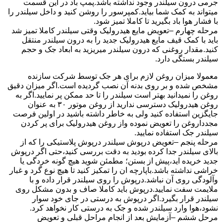
جرمی درون سیلندر وجود نداشته باشد.پمپ باد در این قسمت
میتواند به کمک شما بیاید.کمپرسور را روشن کنید و داخل سیلندر را
با فشار هوا باد بگیرید تا کاملا تمیز شود.
مرحله چهارم –تعویض مایع هیدرولیک وقتی سیلندر کاملا تمیز شد
باید با کمک قیف مایع هیدرولیک جدید را به درون سیلندر منتقل
کنید.مقدار روغنی که درون سیلندر میریزید به ابعاد جک و حجم
سیلندر بستگی دارد.
معمولا میزان روغن لازم برای هر جک توسط شرکت سازنده
مشخص شده و بر روی بدنه آن نصب گردیده است.اگر میزان دقیق
روغن را نمیدانید بهتر است سیلندر را تا حد ممکن پر نمایید.اگر به
روغن هیدرولیک دسترسی ندارید از روغن موتور ۳۰ به عنوان
جایگزین استفاده کنید ولی به خاطر داشته باشید در اولین فرصت
مجدداروغن را تعویض نموده واز روغن هیدرولیک برای پر کردن
سیلندر جک استفاده نمایید.
مرحله پنجم –تعویض درپوش سیلندر درپوش پلاستیکی را که از
بالای سیلندر جدا کرده بودید به دقت بررسی کنید،حتی اگر درپوش
جدید خریده اید،پیش از بستن؛ مطمئن شوید هیچ گونه خردگی یا
خراشی نداشته باشد.باپارچه ان را تمکیز کنید تا هیچ نوع گرد و غبار
وآلودگی روی آن نباشد.درپوش را روی سیلندر قرار داده و با
ملایمت سفت نمایید.درپوش باید کاملا صاف و بدون مشکل روی
سیلندر قرار بگیرد.اگر درپوش به درستی در جای خود سوار
نشود،هوا وارد سیلندر شده و جک به درستی کار نخواهد کرد.
مرحل ششم –آزمایش بعد از انجام مراحل قبلی و تعویض