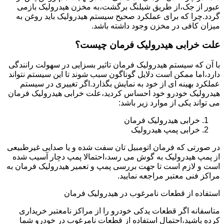
عبور از جک،از طریق شیلنگ برگشت،به مخزن هیدرولیک بازمی
گردد.چرا که برای عملکرد صحیح سیستم هیدرولیک باید روغن به
میزان کافی در مخزن وجود داشته باشد.
علت خرابی هیدرولیک فرمان چیست؟
با آن که سیستم هیدرولیک فرمان تاثیر بسزایی در سهولت رانندگی
دارد،اما ممکن است دلایل گوناگون سبب شوند تا این سیستم نتواند
عملکرد بهینه ای از خود به نمایش بگذارد.اگر تغییری در سیستم
هیدرولیک خودرو خود احساس کردید،علت خرابی هیدرولیک فرمان
می تواند یکی از موارد زیر باشد:
خرابی هیدرولیک فرمان
خرابی پمپ هیدرولیک
در صورتی که فرمان اتومبیل تان سفت شده و یا صدایی غیرطبیعی
از پمپ هیدرولیک به گوش می رسد،احتمالا پمپ دچار آسیب شده
است و لازم است تا جهت بررسی پمپ و تعمیر هیدرولیک فرمان به
مراکز فنی معتبر مراجعه نمایید.
استفاده از قطعات نامرغوب در هیدرولیک فرمان
متاسفانه اگر قطعات یدکی خودرو را از مراکز نامعتبر خریداری
کرده باشید،احتمال استفاده از قطعات نامرغوب در خودرو شما