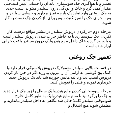
تعمیر و یا هواگیری جک سوسماری باید آن را حسابی تمیز کنید.حتی
مقدار کمی گرد و خاک و آلودگی درون سیلندر میتواند آسیب جدی
به جک روغنی وارد نماید.یک پارچه تمیز بردارید و حسابی سیلندر و
بقیه اجزای جک را تمیز کنید،سپس برای باز کردن جک دست به کار
شوید.
مرحله دوم –بازکردن درپوش سیلندر در بیشتر مواقع درست کار
نکردن جک سوسماری یا به خاطر خراب شدن درپوش سیلندر است
و یا ورود گرد و خاک داخل مایع هیدرولیک درون سیلندر باعث خرابی
ابزار شده است.
تعمیر جک روغنی
در قسمت بالایی سیلندر معمولا یک درپوش پلاستیکی قرار دارد،با
کمک پیچ گوشتی به آرامی آن را بیرون بیاورید.اگر در حین باز کردن
درپوش آسیب دید و یا لبه هایش خورده شد،باید یک درپوش جدید
خریداری نموده و قبلی را تعویض کنید.
مرحله سوم-خالی کردن مایع هیدرولیک سطل را زیر جک قرار دهید
و جک را برگردانید تا تمام مایع هیدرولیک به طور کامل خارج
شود.وقتی سیلندر کاملا خالی شد،نگاهی به داخل سیلندر بیاندازید و
مطمئن شوید هیچ آشغال و