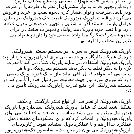
و...که در ماشین آلات،تجهیزات صنعتی و صنایع مختلف کاربرد
دارند.این تجهیزات بنا به نیاز مشتریان از نظر یک طرفه یا دو طرفه
بودن،ابعاد،ظرفیت و توان،فشار کاری،نحوه نصب و...خرید و فروش
می گردند و قیمت پاورپک هیدرولیک،قیمت جک هیدرولیک نیز به این
عوامل وابسته هستند.اگر به آشنایی با تجهیزات صنعتی مدرن علاقه
دارید و یا قصد خرید پاورپک هیدرولیک و تجهیزات صنعتی را برای
مجموعه،شرکت،کارگاه یا واحد صنعتی خود را دارید پیشنهاد می
کنیم این مطلب را تا به انتها
پاورپک هیدرولیک نقش به سزایی در سیستم صنعتی هیدرولیکی
دارد.یک شرکت،کارگاه یا واحد صنعتی برای اجرای پروژه خود از چند
پاورپک هیدرولیک استفاده می نمایند.پاورپک کمک می کند تا قدرت
لازم را به دیگر قطعات دیگر بدهد.سیستم هیدرولیکی و یا هر
سیستمی که بخواهد فعال باقی بماند نیاز به یک قدرت و یک منبعی
دارد که نیروی مورد نیاز جهت فعالیت مورد نیاز خود را تأمین کند.در
سیستم هیدرولیکی این منبع قدرت را پاورپک هیدرولیک تأمین می
کند.
پاورپک هیدرولیک از نظر فنی از انواع فیلتر بازگشتی و مکشی
تشکیل شده است که شامل پاورپک هیدرولیک استاندارد و یا پاورپک
هیدرولیک میکرو و...می باشد.متناسب با صنعت و فعالیت می توان
پاورپک هیدرولیک را انتخاب کرد که برای عملکردهای مختلف مثل
عملکرد جدا از هم و یا عملکرد دوبل استفاده نمود.از کاربردهای
پاورپک هیدرولیک می توان در منبع تغذیه آسانسور،جک،هیدروموتور