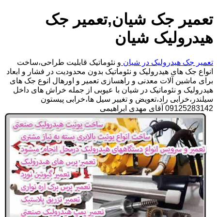
تعمیر جک شیان,تعمیر جک
هیدرولیک شیان
تعمیر جک هیدرولیک در شیان
و نئوماتیک قابلیت طراحی،ساخت
انواع جک های هیدرولیک و نئوماتیک بدون محدودیت در فشار و ابعاد
برای ماشین آلات معدنی و راهسازی تعمیر و اورهال انوع جک های
هیدرولیک و نئوماتیک در شیان با عیوبی از جمله خراش های داخل
سیلندر،خرابی راد،تعویض و تغییر سیل ها،خرابی پیستون
09125283142 آقای مهدی ابراهیمی