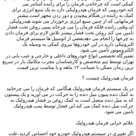
کمکی است که چرخاندن فرمان را برای راننده آسانتر می
کند.خودرویی که فرمان هیدرولیکی دارد به یک منبع انرژی برای
کمک به راننده در هنگام پیچیدن و دور زدن مجهز است.بیشتر
فرمانهایی که از چنین منبع انرژی برخوردار می شوند هیدرولیکی
اند.وقتی راننده فلکه فرمان را می چرخاند پمپی روغن تحت فشار
تأمین می کند روغن تحت فشار بیشتر تلاش لازم برای فرمان دادن
به چرخها را انجام می دهدبعضی از اتومبیل ها سیستم فرمان
الترونیکی دارند.در این خودروها نیروی کمکی به وسیله یک
الکتروموتور تأمین می شود.
تعمیرگاه تخصصی انواع خودروهای داخلی و خارجی و عیب یابی در
تهران توسط تیم متخصص و کارشناسان مجرب مکانیک یار در سریع
ترین زمان ممکن با ضمانت ۱۲ ماهه و با مناسب ترین قیمت
فرمان هیدرولیک چیست ؟
در یک سیستم فرمان هیدرولیک هنگامی که فرمان را می چرخانید
به کمک دنده پنیون میل دنده را به حرکت در می آورید و یک پیستون
که به میل دنده متصل است به کمک روغن پر فشار هیدرولیک به
حرکت میل دنده کمک می کند.این فشار توسط پمپ هیدرولیک
تامین می شود.
علائم خرابی فرمان هیدرولیک
اگر تغییری در سیستم هیدرولیک خودرو خود احساس کردید،علت