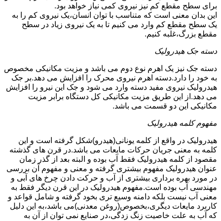
برای سطح مقطع کم نیز نیروی کمی نیاز خواهد بود.
این بدان معنی است که متناسب با توان انسان،یک نیروی کم را به
یک سطح مقطع کم وارد می کنیم تا به یک نیروی زیاد در سطح
مقطع بزرگ،غلبه کنیم.
دسته جک هیدرولیک
دسته جک نیز یک اهرم نوع دوم می باشد و مزیت مکانیکی مخصوص
به خود را دارد.دسته اهرم نیروی محرک را افزایش می دهد.بر جک
هیدرولیک نیروی مفید دسته وارد می شود و جک این نیرو را افزایش
می دهد.از این طریق مزیت مکانیکی کل دستگاه برابر مزیت
مکانیکی این دو قسمت می باشد.
مفهوم کلمه هیدرولیک
هیدرولیک در واقع از کلمه یونانی(هیدرو)شکل گرفته است و این
کلمه به معنی جریان حرکات مایعات می باشد.در قرن های گذشته
مقصود از کلمه هیدرولیک فقط آب بوده و البته بعد از گذر زمان
عنوان هیدرولیک مفهوم بیشتری گرفته و معنی و مفهوم آن بررسی
در مورد بهره برداری بیشتری از آب و حرکت دادن چرخ های آبی و
مهندسی آب بوده است.مفهوم هیدرولیک در این قرن دیگر فقط به
معنی آب نیست بلکه دامنه وسیع تری بخود گرفته و شامل قواعد و
کاربرد مایعات دیگری،بخصوص(روغن معدنی)می باشد،به این دلیل
که آب به علت خاصیت زنگ زدگی،در صنایع نمی توان از آن به