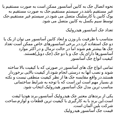
نحوه اتصال جک به کابین آسانسور ممکن است به صورت مستقیم یا
غیر مستقیم باشد.در سیستم مستقیم،جک به صورت مستقیم به
یوک کابین یا کارسلینگ متصل می شود.در سیستم غیر مستقیم،جک
توسط سیم بکسل به کابین متصل می شود.
تعداد جک آسانسور هیدرولیک
متناسب با ظرفیت بار،وزن و ابعاد کابین آسانسور می توان از یک یا
دو جک استفاده کرد.در برخی آسانسورهای خاص ممکن است تعداد
جک ها بیشتر هم شوند اما در حالت نرمال و در اکثر موارد
آسانسورها دارای یک جک و یا دو جک (جک دوبل)هستند.
کیفیت انواع جک آسانسور
تمامی انواع جک های آسانسور در صورتی که با کیفیت بالا ساخته
شوند و نصب آنها به درستی انجام شود،از کیفیت بالایی برخوردار
هستند.در واقع مقایسه جک ها از نظر کیفیت منطقی نیست و نکته
ی بسیار مهم است این است که با توجه به شرایط ساختمانی
مناسب ترین مدل جک آسانسور هیدرولیک انتخاب شود.
یکی از برندهای معتبر جک هیدرولیک آسانسور،برند هودپا لیفت
است.این برند با به کارگیری با کیفیت ترین قطعات و لوازم،ساخت
شرکت بلین آلمان است.
قیمت جک آسانسور هیدرولیک