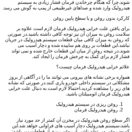
شوند.چرا که هنگام چرخاندن فرمان فشار زیادی به سیستم
هیدرولیک وارد شده و صداهای غیرطبیعی از پمپ به گوش می رسد.
کارکرد بدون روغن و یا سطح پایین روغن
برای یافتن علت خرابی هیدرولیک فرمان لازم است علاوه بر
سلامت روغن به میزان آن نیز توجه کافی داشته باشید.در صورتی
که روغن به میزان کافی میان قطعات سیستم هیدرولیک در جریان
نباشد،این قطعات بر روی هم ساییده شده و دچار آسیب می
شوند.در نتیجه روغن از میان این قطعات خارج شده و نمی تواند
فشار لازم برای کمک به چرخش فرمان را ایجاد کند.
علائم خرابی هیدرولیک فرمان چیست؟
همواره برخی نشانه های بیرونی می توانند ما را در آگاهی از بروز
مشکلاتی در سیستم داخلی خودرو یاری کنند.در صورتی که نشانه
های زیر را مشاهده کردید،احتمالا لازم است به دنبال علت خرابی
هیدرولیک فرمان اتومبیلتان باشید.
روغن ریزی در سیستم هیدرولیک
روغن هیدرولیک فرمان
اگر سطح روغن هیدرولیک در مخزن آن کمتر از حد مورد نیاز
باشد،سیستم هیدرولیک دچار آسیب های فراوانی خواهد شد.این
کمبود روغن می تواند ناشی از روغن ریزی از قطعات زیر باشد: