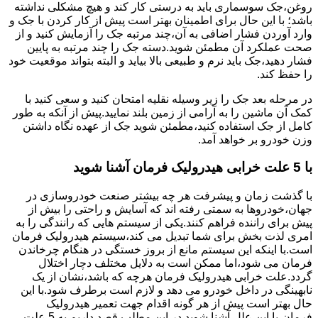
روغن،جک سوسماری باید به درستی کار کند و هیچ مشکلی نداشته
باشد؛ با این حال برای اطمینان بهتر است پیش از کار کردن با جک و
وارد آوردن فشار اضافی به آن،چند مرتبه جک را آزمایش کنید و از
صحت عملکرد آن مطمئن شوید.دسته جک را چند مرتبه به پایین
فشار دهید،جک باید نرم و طبیعی بالا بیاید و البته بتواند موقعیت خود
را حفظ کند.
در مرحله بعد جک را زیر وسیله نقلیه امتحان کنید و سعی کنید با
کمک آن ماشین را به آرامی از زمین بلند نمایید.پیش از آنکه به طور
کامل از جک استفاده کنید،مطمئن شوید جک از عهده نگاه داشتن
وزن خودرو بر خواهد آمد.
با 5 علت خرابی هیدرولیک فرمان آشنا شوید
با گذشت زمان و پیشرفت هر چه بیشتر صنعت خودروسازی در
جهان،خودروها به سمتی رفته اند که آسایش و راحتی را بیش از
پیش برای راننده فراهم کنند.یکی از سیستم هایی که رانندگی را به
امری لذت بخش برای شما تبدیل می کند،سیستم هیدرولیک فرمان
است.با اینکه این سیستم مانع از بروز خستگی در هنگام چرخاندن
فرمان می شود،اما ممکن است به دلایل مختلف دچار اختلال
گردد.علت خرابی هیدرولیک فرمان هرچه که باشد،نشان از یک
نابهینگی در داخل خودرو می دهد و لازم است برطرف شود.با این
حال بهتر است پیش از هر گونه اقدام جهت تعمیر هیدرولیک
فرمان،با این علل آشنا شوید.در این مطلب قصد داریم به 5 علت