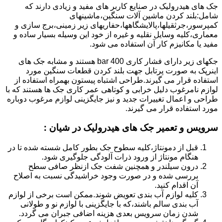
جک های هیدرولیک در صنایع کاربر های مفید و زیادی دارند که
شامل:بلند کردن ماشین آلات سنگین،ماشینهای
کمپرسور،جرثقیلها،پالایشگاهها،حفاریهای زیر زمینی،برج سازی و
معماری،کلیه وسایل نقلیه و غیره از خود این وسیله بسیار ساده و
مفید یا مکانیزم کار آن استفاده می شود.
جکهای زیر دارای فشار کاری 400 bar هستند و مشابه جک های
اینرپک به صورت پرتابل جهت بلند کردن قطعات سنگین مورد
استفاده قرار می گیرند.طراحی اشتباه پیستون بهمراه استفاده از
لوازم نامرغوب دلیل خرابی و کوتاهی عمر کاری جک ها هستند که با
طراحی و اعمال تغییرات جدید و نیز جایگزینی لوازم مرغوب دوباره
مورد استفاده قرار می گیرند.
سرویس و تعمیر جک های هیدرولیک در شیان
:
قبل از دمونتاژ،کلیه سطوح جک بطور کامل شسته شده تا در
هنگام مونتاژ از ورود ذرات آلودگی جلوگیری شود.
درون سیلندر و همچنین شفت جک ازنظر صافی سطح
بررسی شده و در صورت وجود خراشیدگی نسبت به اصلاح
آن اقدام کنید.
کلیه لوازم آب بندی تعویض شوند.ممکن است برخی از لوازم
آب بندی سالم باشند،که با جایگزینی با لوازم نو و طولانی
شدن زمان سرویس بعدی هزینه اضافی جبران می گردد.