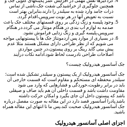
گردگیرها نقش مهمی در افزایش عمر پکینکهای گلویی جک و
همچنین جلوگیری از خراشیدگی شفت جک،ناشی از تماس
ذرات جامد وارد شده به سیلندر را دارند،بنابراین بهتر است
نسبت به تعویض آنها در هر نوبت سرویس،اقدام گردد.
وجود پلیسه و زنگ زدگی بر روی قسمتهای مختلف جک باعث
صدمه به لوازم آب بندی در هنگام مونتاژ می گردد.در هنگام
سرویس،پلیسه گیری و زنگ زدایی فراموش نشود.
در بسیاری از موارد پس ازدمونتاژ جک ها با پیستونهایی مواجه
می شویم که از نظر طراحی دارای مشکل هستند مثلا عدم
پیش بینی گاید رینگ بر روی پیستون،در چنین مواردی
اصلاحات طراحی نادرست لحاظ شود.ادامه نکات درآیند
جک آسانسور هیدرولیک چیست؟
جک آسانسور هیدرولیک از یک پیستون و سیلندر تشکیل شده است؛
سیلندر محفظه ای مستحکم و مقاوم است که قسمت خارجی آن
باید در برابر رطوبت،خوردگی و فشارهایی که وارد می شود
مقاومت داشت باشد و قسمت داخلی آن هم باید صاف و صیقلی
باشد که پیستون داخل آن جای بگیرد و امکان حرکت داشته
باشد.پادرا آسانسور قصد دارد در این مقاله به صورت مفصل درباره
جک آسانسور هیدرولیک صحبت کند،پس ما تا انتهای این مقاله همراه
باشید.
اجزای اصلی آسانسور هیدرولیک