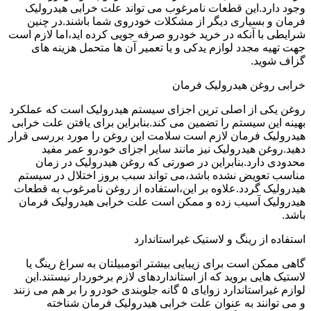
وجود دارد.این قطعات نامرغوب می تواند علت خرابی هیدرولیک
فرمان و بسیاری دیگر از مشکلات خودروی شما باشند.در چنین
شرایطی با آنکه در خرید خودرو صرفه جویی کرده اید،اما لازم است
جهت تهیه مجدد لوازم یدکی و یا تعمیر آن ها متحمل هزینه های
گزاف شوید.
خرابی روغن هیدرولیک فرمان
روغن یکی از اصلی ترین اجزای سیستم هیدرولیک است که عملکرد
بهینه این سیستم را تضمین می کند.بنابراین برای یافتن علت خرابی
هیدرولیک فرمان لازم است سلامت این روغن را مورد بررسی قرار
دهید.روغن هیدرولیک نیز مانند سایر اجزای خودرو عمر مفید
محدودی دارد.بنابراین در صورتی که روغن هیدرولیک در زمان
مناسب تعویض نشده باشد،می تواند سبب بروز اختلال در سیستم
هیدرولیک گردد.علاوه بر این،استفاده از روغن نامرغوب به قطعات
هیدرولیک آسیب زده و ممکن است علت خرابی هیدرولیک فرمان
باشد.
استفاده از رینگ و لاستیک غیراستاندارد
گاهی ممکن است برای زیبایی بیشتر اتومبیلتان به سراغ رینگ یا
لاستیک هایی بروید که از استانداردهای لازم برخوردار نیستند.این
لوازم غیراستاندارد زوایای ۵ گانه جلوبندی خودرو را بر هم می زنند
و می توانند به عنوان علت خرابی هیدرولیک فرمان شناخته