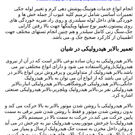
انجام انواع خدمات هونینگ،پوشش دهی کرم و تغییر لوله جکی
تعمیرات اساسی شامل ترمیم کلیه عیوب از جمله خش ها و
خوردگی های داخل لوله سیلندری و روی راد.ضربه خوردگی های
روی پیستون.تغییر نوع سیلها وپکینگها جهت بالا رفتن کارایی
جک،سنگ زنی کامل سیلندر و هم چنین انجام تستهای مختلف جهت
اطمینان از کارکرد صحیح جک و..می باشد.
تعمیر بالابر هیدرولیکی در شیان
بالابر هیدرولیکی به زبان ساده نوعی بالابر است که در آن از نیروی
هیدرولیک(روغن)استفاده می شود و دارای انواع مختلفی نیز می
باشد.بالابر هیدرولیک از متداولترین و پرفروش ترین انواع بالابر در
ایران می باشد که از انواع آن می توان به بالابر هیدرولیک
خانگی،بالابر هیدرولیکی فروشگاهی،بالابر هیدرولیکی انبار،بالابر
هیدرولیکی نفر بر،بالابر هیدرولیک ویلچربر،بالابر هیدرولیکی صنعتی
اشاره کرد.
بالابر هیدرولیکی با روشن شدن موتور بالابر به بالا حرکت می کند و
بدون روشن شدن موتور و فقط با روشن شدن شیر برقی به سمت
پایین حرکت می کند.در حرکت به سمت بالا در سیستم بالابر
هیدرولیک،با چرخش موتور،پمپ هیدرولیک نیز به چرخش در می آید
و روغن داخل مخزن به سمت جک هیدرولیک ارسال و پمپاز می
کند.با بالا رفتن جک هیدورلیک بالابر های هیدرولیک نیز به حرکت در