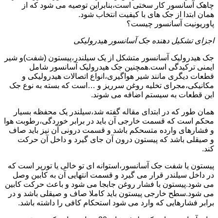
چاهک آسانسور کار سختی است،بنابراین توصیه می شود که از
همان ابتدا از جک های با کیفیت انتخاب شود.
پاوریونیت آسانسور چیست؟
اجزای تشکیل دهنده جک آسانسور هیدرولیکی
جک هیدرولیک آسانسور متشکل از یک سیلندر،پیستون (شفت)و شیر
ایمنی ترکیدگی است.همچنین جک هیدرولیک آسانسور شامل
قطعات دیگری مانند شیر هواگیری،انواع اتصالات هیدرولیکی و
مکانیکی،مجرای تخلیه روغن سرریز و …است که بسته به نوع جک
این قطعات به سیستم اضافه می شوند.
همان طور که در ابتدای مقاله گفته شد،سیلندر یک محفظه بسیار
محکم است که قسمت خارجی آن باید در برابر خوردگی،رطوبت هوا
و فشارهای وارده متسحکم باشد و قسمت درونی آن نیز باید صاف
و صیقلی باشد که پیستون درون آن جای گیرد و داخل آن حرکت
کند.
پیستون یا شفت جک آسانسور،استوانه ای تو خالی یا تورپر است که
در داخل سیلندر قرار می گیرد و قسمت انتهایی آن به کابین وصل
می شود.پیستون با فشار روغن جابجا می شود و باعث حرکت کابین
می شود.سطح خارجی پیستون باید کاملا صاف و صیقلی باشد و در
برابر فشارهایی که وارد می شود استحکام کافی را داشته باشد.