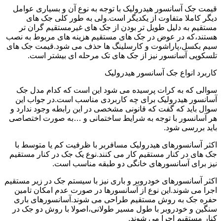
قیمت جک آسانسور هیدرولیک با توجه به نوع آن و بسیاری عوامل
دیگر کاملا متفاوت از یکدیگر است.ولی به طور کلی جک های
مستقیم به دلیل طویل تر بودن از جک های غیرمستقیم گران تر
هستند،که در عوض در جک های مستقیم هزینه های مربوط به نصب
سیم بکسل،پاراشوت و کارسلینگ ها حذف می شود.قیمت جک های
تلسکوپی آسانسور نیز از جک های تک مرحله ای بیشتر است.
کاربرد انواع جک آسانسور هیدرولیک
سوالی که به کرات پرسیده می شود این است که کدام مدل جک
آسانسور هیدرولیک برای چه کاربردی مناسب است.در جواب این
سوال باید که گفت که قانونی مشخصی در این رابطه وجود ندارد و
هر آسانسور با توجه به شرایط ساختمانی و …به صورت اختصاصی
باید بررسی شود.
اکثر آسانسورهای هیدرولیک مسافربر با ظرفیت کم یا متوسط با
جک های در کنار مستقیم کار می کنند.نوع یک جک در کنار مستقیم
نیز برای آسانسورهای خانگی دو طبقه مناسب است.
اکثر آسانسورهای خودروبر و باری نیز با سیستم جک در زیر مستقیم
اجرا می شوند.این نوع از آسانسورها در صورت عدم امکان تامین
حفره جک به روش مستقیم طراحی می شوند.آسانسورهای باری
سنگین و خودروبر با طول مسیر طولانی،اصولا با روش دو جک در
کنار مستقیم اجرا می شوند.