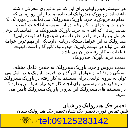
هر سیستم هیدرولیکی برای این که بتواند نیروی محرکی داشته
باشد،باید از پاورپک هیدرولیک استفاده نماید.از این رو زمانی که
اقدام به فروش یا خرید پاورپک هیدرولیک می نمایید،در مورد تک تک
تجهیزات و اجزای به کار رفته در این سیستم اطلاعات کسب
نمایید.زمانی که اقدام به خرید پاورپک هیدرولیک می نمایید،باید برخی
عوامل و پارامترها را در نظر داشته باشید،چرا که قیمت پاورپک
هیدرولیک به این عوامل بستگی زیادی دارد.یکی از مهم ترین عواملی
که می تواند در قیمت پاورپک هیدرولیک تاثیرگذار است،کیفیت
قطعات به کار رفته در آن می باشد.
قیمت خرید پاورپک هیدرولیک
قیمت فروش و خرید پاورپک هیدرولیک به چندین عامل مختلف
بستگی دارد؛ که از عوامل تاثیرگذار در قیمت پاورپک هیدرولیک می
توان به نیروی تولیدی برای سیستم به کار رفته در پاورپک هیدرولیک
اشاره کرد.هر سیستمی برای انجام کار خود نیاز به یک نیرو دارد که
در سیستم های هیدرولیک این نیرو را پاورپک هیدرولیک تأمین می
نماید.
تعمیر جک هیدرولیک در شیان
تلفن تماس فوری
تعمیر جک شیان,تعمیر جک هیدرولیک شیان
وسیله‎ای که با عملکرد خود موجب بلند شدن اهرم و یا وزن سنگین
☞☏
tel:09125283142
در یک قسمت می گردد را جک هیدرولیک می نامند.جک هیدرولیک
نیاز به برق داشته و در بعضی مواقع با استفاده از روغن کار می