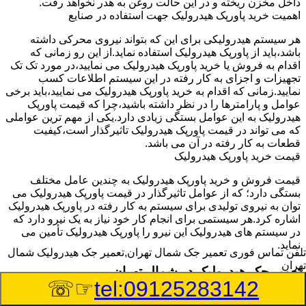
داخل مخزن ریخته و در این حالت روغن به هدر نخواهد رفت.
اهمیت خرید پاورپک هیدرولیک جهت استفاده در صنایع
هر سیستم هیدرولیکی برای این که بتواند نیروی محرکی داشته
باشد،باید از پاورپک هیدرولیک استفاده نماید.از این رو زمانی که
اقدام به فروش یا خرید پاورپک هیدرولیک می نمایید،در مورد تک تک
تجهیزات و اجزای به کار رفته در این سیستم اطلاعات کسب
نمایید.زمانی که اقدام به خرید پاورپک هیدرولیک می نمایید،باید برخی
عوامل و پارامترها را در نظر داشته باشید،چرا که قیمت پاورپک
هیدرولیک به این عوامل بستگی زیادی دارد.یکی از مهم ترین عواملی
که می تواند در قیمت پاورپک هیدرولیک تاثیرگذار است،کیفیت
قطعات به کار رفته در آن می باشد.
قیمت خرید پاورپک هیدرولیک
قیمت فروش و خرید پاورپک هیدرولیک به چندین عامل مختلف
بستگی دارد؛ که از عوامل تاثیرگذار در قیمت پاورپک هیدرولیک می
توان به نیروی تولیدی برای سیستم به کار رفته در پاورپک هیدرولیک
اشاره کرد.هر سیستمی برای انجام کار خود نیاز به یک نیرو دارد که
در سیستم های هیدرولیک این نیرو را پاورپک هیدرولیک تأمین می
نماید.
تلفن تماس فوری
تعمیر جک شمال تهران,تعمیر جک هیدرولیک شمال
تهران
تعمیر جک هیدرولیک در شمال تهران
☞☏
tel:09125283142
وسیله‎ای که با عملکرد خود موجب بلند شدن اهرم و یا وزن سنگین