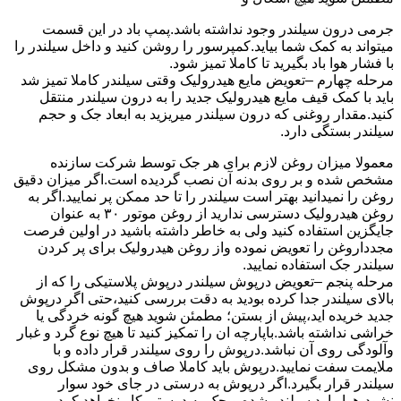
جرمی درون سیلندر وجود نداشته باشد.پمپ باد در این قسمت
میتواند به کمک شما بیاید.کمپرسور را روشن کنید و داخل سیلندر را
با فشار هوا باد بگیرید تا کاملا تمیز شود.
مرحله چهارم –تعویض مایع هیدرولیک وقتی سیلندر کاملا تمیز شد
باید با کمک قیف مایع هیدرولیک جدید را به درون سیلندر منتقل
کنید.مقدار روغنی که درون سیلندر میریزید به ابعاد جک و حجم
سیلندر بستگی دارد.
معمولا میزان روغن لازم برای هر جک توسط شرکت سازنده
مشخص شده و بر روی بدنه آن نصب گردیده است.اگر میزان دقیق
روغن را نمیدانید بهتر است سیلندر را تا حد ممکن پر نمایید.اگر به
روغن هیدرولیک دسترسی ندارید از روغن موتور ۳۰ به عنوان
جایگزین استفاده کنید ولی به خاطر داشته باشید در اولین فرصت
مجدداروغن را تعویض نموده واز روغن هیدرولیک برای پر کردن
سیلندر جک استفاده نمایید.
مرحله پنجم –تعویض درپوش سیلندر درپوش پلاستیکی را که از
بالای سیلندر جدا کرده بودید به دقت بررسی کنید،حتی اگر درپوش
جدید خریده اید،پیش از بستن؛ مطمئن شوید هیچ گونه خردگی یا
خراشی نداشته باشد.باپارچه ان را تمکیز کنید تا هیچ نوع گرد و غبار
وآلودگی روی آن نباشد.درپوش را روی سیلندر قرار داده و با
ملایمت سفت نمایید.درپوش باید کاملا صاف و بدون مشکل روی
سیلندر قرار بگیرد.اگر درپوش به درستی در جای خود سوار
نشود،هوا وارد سیلندر شده و جک به درستی کار نخواهد کرد.