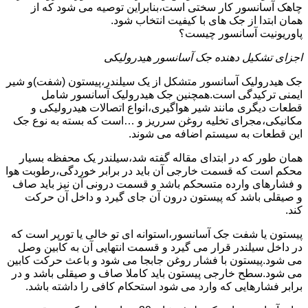
چاهک آسانسور کار سختی است،بنابراین توصیه می شود که از
همان ابتدا از جک های با کیفیت انتخاب شود.
پاوریونیت آسانسور چیست؟
اجزای تشکیل دهنده جک آسانسور هیدرولیکی
جک هیدرولیک آسانسور متشکل از یک سیلندر،پیستون (شفت)و شیر
ایمنی ترکیدگی است.همچنین جک هیدرولیک آسانسور شامل
قطعات دیگری مانند شیر هواگیری،انواع اتصالات هیدرولیکی و
مکانیکی،مجرای تخلیه روغن سرریز و …است که بسته به نوع جک
این قطعات به سیستم اضافه می شوند.
همان طور که در ابتدای مقاله گفته شد،سیلندر یک محفظه بسیار
محکم است که قسمت خارجی آن باید در برابر خوردگی،رطوبت هوا
و فشارهای وارده متسحکم باشد و قسمت درونی آن نیز باید صاف
و صیقلی باشد که پیستون درون آن جای گیرد و داخل آن حرکت
کند.
پیستون یا شفت جک آسانسور،استوانه ای تو خالی یا تورپر است که
در داخل سیلندر قرار می گیرد و قسمت انتهایی آن به کابین وصل
می شود.پیستون با فشار روغن جابجا می شود و باعث حرکت کابین
می شود.سطح خارجی پیستون باید کاملا صاف و صیقلی باشد و در
برابر فشارهایی که وارد می شود استحکام کافی را داشته باشد.