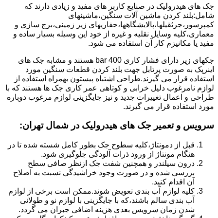
جک های هیدرولیک در صنایع کاربر های مفید و زیادی دارند که
شامل:بلند کردن ماشین آلات سنگین،ماشینهای
کمپرسور،جرثقیلها،پالایشگاهها،حفاریهای زیر زمینی،برج سازی و
معماری،کلیه وسایل نقلیه و غیره از خود این وسیله بسیار ساده و
مفید یا مکانیزم کار آن استفاده می شود.
جکهای زیر دارای فشار کاری 400 bar هستند و مشابه جک های
اینرپک به صورت پرتابل جهت بلند کردن قطعات سنگین مورد
استفاده قرار می گیرند.طراحی اشتباه پیستون بهمراه استفاده از
لوازم نامرغوب دلیل خرابی و کوتاهی عمر کاری جک ها هستند که با
طراحی و اعمال تغییرات جدید و نیز جایگزینی لوازم مرغوب دوباره
مورد استفاده قرار می گیرند.
سرویس و تعمیر جک های هیدرولیک در شمال تهران
:
قبل از دمونتاژ،کلیه سطوح جک بطور کامل شسته شده تا در
هنگام مونتاژ از ورود ذرات آلودگی جلوگیری شود.
درون سیلندر و همچنین شفت جک ازنظر صافی سطح
بررسی شده و در صورت وجود خراشیدگی نسبت به اصلاح
آن اقدام کنید.
کلیه لوازم آب بندی تعویض شوند.ممکن است برخی از لوازم
آب بندی سالم باشند،که با جایگزینی با لوازم نو و طولانی
شدن زمان سرویس بعدی هزینه اضافی جبران می گردد.