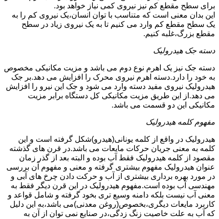
برای سطح مقطع کم نیز نیروی کمی نیاز خواهد بود.
این بدان معنی است که متناسب با توان انسان،یک نیروی کم را به
یک سطح مقطع کم وارد می کنیم تا به یک نیروی زیاد در سطح
مقطع بزرگ،غلبه کنیم.
دسته جک هیدرولیک
دسته جک نیز یک اهرم نوع دوم می باشد و مزیت مکانیکی مخصوص
به خود را دارد.دسته اهرم نیروی محرک را افزایش می دهد.بر جک
هیدرولیک نیروی مفید دسته وارد می شود و جک این نیرو را افزایش
می دهد.از این طریق مزیت مکانیکی کل دستگاه برابر مزیت
مکانیکی این دو قسمت می باشد.
مفهوم کلمه هیدرولیک
هیدرولیک در واقع از کلمه یونانی(هیدرو)شکل گرفته است و این
کلمه به معنی جریان حرکات مایعات می باشد.در قرن های گذشته
مقصود از کلمه هیدرولیک فقط آب بوده و البته بعد از گذر زمان
عنوان هیدرولیک مفهوم بیشتری گرفته و معنی و مفهوم آن بررسی
در مورد بهره برداری بیشتری از آب و حرکت دادن چرخ های آبی و
مهندسی آب بوده است.مفهوم هیدرولیک در این قرن دیگر فقط به
معنی آب نیست بلکه دامنه وسیع تری بخود گرفته و شامل قواعد و
کاربرد مایعات دیگری،بخصوص(روغن معدنی)می باشد،به این دلیل
که آب به علت خاصیت زنگ زدگی،در صنایع نمی توان از آن به