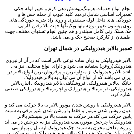
انجام انواع خدمات هونینگ،پوشش دهی کرم و تغییر لوله جکی
تعمیرات اساسی شامل ترمیم کلیه عیوب از جمله خش ها و
خوردگی های داخل لوله سیلندری و روی راد.ضربه خوردگی های
روی پیستون.تغییر نوع سیلها وپکینگها جهت بالا رفتن کارایی
جک،سنگ زنی کامل سیلندر و هم چنین انجام تستهای مختلف جهت
اطمینان از کارکرد صحیح جک و..می باشد.
تعمیر بالابر هیدرولیکی در شمال تهران
بالابر هیدرولیکی به زبان ساده نوعی بالابر است که در آن از نیروی
هیدرولیک(روغن)استفاده می شود و دارای انواع مختلفی نیز می
باشد.بالابر هیدرولیک از متداولترین و پرفروش ترین انواع بالابر در
ایران می باشد که از انواع آن می توان به بالابر هیدرولیک
خانگی،بالابر هیدرولیکی فروشگاهی،بالابر هیدرولیکی انبار،بالابر
هیدرولیکی نفر بر،بالابر هیدرولیک ویلچربر،بالابر هیدرولیکی صنعتی
اشاره کرد.
بالابر هیدرولیکی با روشن شدن موتور بالابر به بالا حرکت می کند و
بدون روشن شدن موتور و فقط با روشن شدن شیر برقی به سمت
پایین حرکت می کند.در حرکت به سمت بالا در سیستم بالابر
هیدرولیک،با چرخش موتور،پمپ هیدرولیک نیز به چرخش در می آید
و روغن داخل مخزن به سمت جک هیدرولیک ارسال و پمپاز می
کند.با بالا رفتن جک هیدورلیک بالابر های هیدرولیک نیز به حرکت در