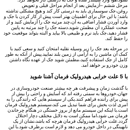
مرحل ششم –آزمایش بعد از انجام مراحل قبلی و تعویض
روغن،جک سوسماری باید به درستی کار کند و هیچ مشکلی نداشته
باشد؛ با این حال برای اطمینان بهتر است پیش از کار کردن با جک و
وارد آوردن فشار اضافی به آن،چند مرتبه جک را آزمایش کنید و از
صحت عملکرد آن مطمئن شوید.دسته جک را چند مرتبه به پایین
فشار دهید،جک باید نرم و طبیعی بالا بیاید و البته بتواند موقعیت خود
را حفظ کند.
در مرحله بعد جک را زیر وسیله نقلیه امتحان کنید و سعی کنید با
کمک آن ماشین را به آرامی از زمین بلند نمایید.پیش از آنکه به طور
کامل از جک استفاده کنید،مطمئن شوید جک از عهده نگاه داشتن
وزن خودرو بر خواهد آمد.
با 5 علت خرابی هیدرولیک فرمان آشنا شوید
با گذشت زمان و پیشرفت هر چه بیشتر صنعت خودروسازی در
جهان،خودروها به سمتی رفته اند که آسایش و راحتی را بیش از
پیش برای راننده فراهم کنند.یکی از سیستم هایی که رانندگی را به
امری لذت بخش برای شما تبدیل می کند،سیستم هیدرولیک فرمان
است.با اینکه این سیستم مانع از بروز خستگی در هنگام چرخاندن
فرمان می شود،اما ممکن است به دلایل مختلف دچار اختلال
گردد.علت خرابی هیدرولیک فرمان هرچه که باشد،نشان از یک
نابهینگی در داخل خودرو می دهد و لازم است برطرف شود.با این