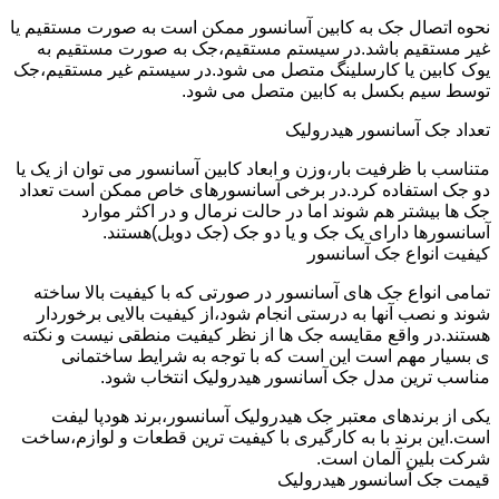
نحوه اتصال جک به کابین آسانسور ممکن است به صورت مستقیم یا
غیر مستقیم باشد.در سیستم مستقیم،جک به صورت مستقیم به
یوک کابین یا کارسلینگ متصل می شود.در سیستم غیر مستقیم،جک
توسط سیم بکسل به کابین متصل می شود.
تعداد جک آسانسور هیدرولیک
متناسب با ظرفیت بار،وزن و ابعاد کابین آسانسور می توان از یک یا
دو جک استفاده کرد.در برخی آسانسورهای خاص ممکن است تعداد
جک ها بیشتر هم شوند اما در حالت نرمال و در اکثر موارد
آسانسورها دارای یک جک و یا دو جک (جک دوبل)هستند.
کیفیت انواع جک آسانسور
تمامی انواع جک های آسانسور در صورتی که با کیفیت بالا ساخته
شوند و نصب آنها به درستی انجام شود،از کیفیت بالایی برخوردار
هستند.در واقع مقایسه جک ها از نظر کیفیت منطقی نیست و نکته
ی بسیار مهم است این است که با توجه به شرایط ساختمانی
مناسب ترین مدل جک آسانسور هیدرولیک انتخاب شود.
یکی از برندهای معتبر جک هیدرولیک آسانسور،برند هودپا لیفت
است.این برند با به کارگیری با کیفیت ترین قطعات و لوازم،ساخت
شرکت بلین آلمان است.
قیمت جک آسانسور هیدرولیک