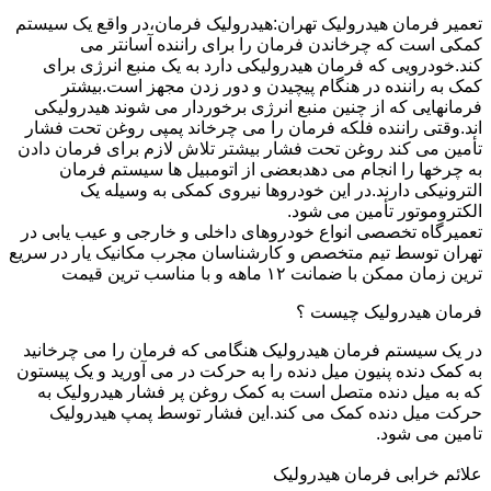
تعمیر فرمان هیدرولیک تهران:هیدرولیک فرمان،در واقع یک سیستم
کمکی است که چرخاندن فرمان را برای راننده آسانتر می
کند.خودرویی که فرمان هیدرولیکی دارد به یک منبع انرژی برای
کمک به راننده در هنگام پیچیدن و دور زدن مجهز است.بیشتر
فرمانهایی که از چنین منبع انرژی برخوردار می شوند هیدرولیکی
اند.وقتی راننده فلکه فرمان را می چرخاند پمپی روغن تحت فشار
تأمین می کند روغن تحت فشار بیشتر تلاش لازم برای فرمان دادن
به چرخها را انجام می دهدبعضی از اتومبیل ها سیستم فرمان
الترونیکی دارند.در این خودروها نیروی کمکی به وسیله یک
الکتروموتور تأمین می شود.
تعمیرگاه تخصصی انواع خودروهای داخلی و خارجی و عیب یابی در
تهران توسط تیم متخصص و کارشناسان مجرب مکانیک یار در سریع
ترین زمان ممکن با ضمانت ۱۲ ماهه و با مناسب ترین قیمت
فرمان هیدرولیک چیست ؟
در یک سیستم فرمان هیدرولیک هنگامی که فرمان را می چرخانید
به کمک دنده پنیون میل دنده را به حرکت در می آورید و یک پیستون
که به میل دنده متصل است به کمک روغن پر فشار هیدرولیک به
حرکت میل دنده کمک می کند.این فشار توسط پمپ هیدرولیک
تامین می شود.
علائم خرابی فرمان هیدرولیک