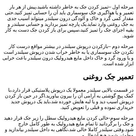
مرحله اول –تمیز کردن جک به خاطر داشته باشید،پیش از هر بار
تعمیر و یا هواگیری جک سوسماری باید آن را حسابی تمیز کنید.حتی
مقدار کمی گرد و خاک و آلودگی درون سیلندر میتواند آسیب جدی
به جک روغنی وارد نماید.یک پارچه تمیز بردارید و حسابی سیلندر و
بقیه اجزای جک را تمیز کنید،سپس برای باز کردن جک دست به کار
شوید.
مرحله دوم –بازکردن درپوش سیلندر در بیشتر مواقع درست کار
نکردن جک سوسماری یا به خاطر خراب شدن درپوش سیلندر است
و یا ورود گرد و خاک داخل مایع هیدرولیک درون سیلندر باعث خرابی
ابزار شده است.
تعمیر جک روغنی
در قسمت بالایی سیلندر معمولا یک درپوش پلاستیکی قرار دارد،با
کمک پیچ گوشتی به آرامی آن را بیرون بیاورید.اگر در حین باز کردن
درپوش آسیب دید و یا لبه هایش خورده شد،باید یک درپوش جدید
خریداری نموده و قبلی را تعویض کنید.
مرحله سوم-خالی کردن مایع هیدرولیک سطل را زیر جک قرار دهید
و جک را برگردانید تا تمام مایع هیدرولیک به طور کامل خارج
شود.وقتی سیلندر کاملا خالی شد،نگاهی به داخل سیلندر بیاندازید و
مطمئن شوید هیچ آشغال و