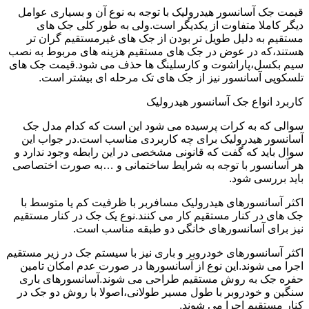
قیمت جک آسانسور هیدرولیک با توجه به نوع آن و بسیاری عوامل
دیگر کاملا متفاوت از یکدیگر است.ولی به طور کلی جک های
مستقیم به دلیل طویل تر بودن از جک های غیرمستقیم گران تر
هستند،که در عوض در جک های مستقیم هزینه های مربوط به نصب
سیم بکسل،پاراشوت و کارسلینگ ها حذف می شود.قیمت جک های
تلسکوپی آسانسور نیز از جک های تک مرحله ای بیشتر است.
کاربرد انواع جک آسانسور هیدرولیک
سوالی که به کرات پرسیده می شود این است که کدام مدل جک
آسانسور هیدرولیک برای چه کاربردی مناسب است.در جواب این
سوال باید که گفت که قانونی مشخصی در این رابطه وجود ندارد و
هر آسانسور با توجه به شرایط ساختمانی و …به صورت اختصاصی
باید بررسی شود.
اکثر آسانسورهای هیدرولیک مسافربر با ظرفیت کم یا متوسط با
جک های در کنار مستقیم کار می کنند.نوع یک جک در کنار مستقیم
نیز برای آسانسورهای خانگی دو طبقه مناسب است.
اکثر آسانسورهای خودروبر و باری نیز با سیستم جک در زیر مستقیم
اجرا می شوند.این نوع از آسانسورها در صورت عدم امکان تامین
حفره جک به روش مستقیم طراحی می شوند.آسانسورهای باری
سنگین و خودروبر با طول مسیر طولانی،اصولا با روش دو جک در
کنار مستقیم اجرا می شوند.