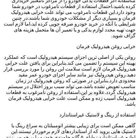
متاسفانه اگر قطعات یدکی خودرو را از مراکز نامعتبر خریداری
کرده باشید،احتمال استفاده از قطعات نامرغوب در خودرو شما
وجود دارد.این قطعات نامرغوب می تواند علت خرابی هیدرولیک
فرمان و بسیاری دیگر از مشکلات خودروی شما باشند.در چنین
شرایطی با آنکه در خرید خودرو صرفه جویی کرده اید،اما لازم است
جهت تهیه مجدد لوازم یدکی و یا تعمیر آن ها متحمل هزینه های
گزاف شوید.
خرابی روغن هیدرولیک فرمان
روغن یکی از اصلی ترین اجزای سیستم هیدرولیک است که عملکرد
بهینه این سیستم را تضمین می کند.بنابراین برای یافتن علت خرابی
هیدرولیک فرمان لازم است سلامت این روغن را مورد بررسی قرار
دهید.روغن هیدرولیک نیز مانند سایر اجزای خودرو عمر مفید
محدودی دارد.بنابراین در صورتی که روغن هیدرولیک در زمان
مناسب تعویض نشده باشد،می تواند سبب بروز اختلال در سیستم
هیدرولیک گردد.علاوه بر این،استفاده از روغن نامرغوب به قطعات
هیدرولیک آسیب زده و ممکن است علت خرابی هیدرولیک فرمان
باشد.
استفاده از رینگ و لاستیک غیراستاندارد
گاهی ممکن است برای زیبایی بیشتر اتومبیلتان به سراغ رینگ یا
لاستیک هایی بروید که از استانداردهای لازم برخوردار نیستند.این
لوازم غیراستاندارد زوایای ۵ گانه جلوبندی خودرو را بر هم می زنند