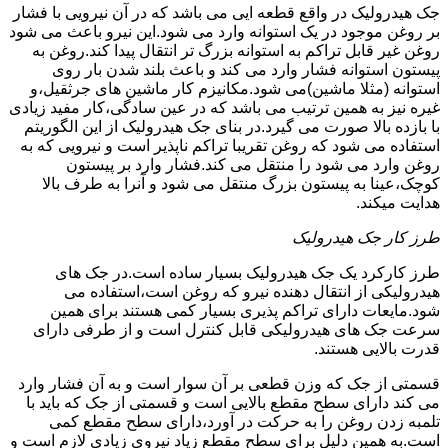
جک هیدرولیک در واقع قطعه ایی می باشد که در آن نیرویی با فشار
بر روغن موجود در یک استوانه وارد می شود.این نیرو باعث می شود
روغن غیر قابل تراکم به استوانه بزرگ تر انتقال پیدا کند.روغن به
پیستون استوانه فشار وارد می کند و باعث بلند شدن بار روی
استوانه (مثلا ماشین)می شود.مکانیزم کار ماشین های جرثقیل،و
غیره نیز به همین ترتیب می باشد که در عین سادگی،کار مفید زیادی
با بازده بالا صورت می گیرد.در بنای جک هیدرولیک از این الگوریتم
استفاده می شود که روغن تقریبا تراکم ناپذیر است و نیرویی که به
روغن وارد می شود را منتقل می کند.فشار وارد بر پیستون
کوچک،عینا به پیستون بزرگ منتقل می شود و آنرا به طرف بالا
هدایت میکند.
طرز کار جک هیدرولیک
طرز کارکرد یک جک هیدرولیک بسیار ساده است.در جک های
هیدرولیکی از انتقال دهنده نیرو که روغن است،استفاده می
شود.مایعات دارای تراکم پذیری بسیار کمی هستند برای همین
سرعت جک های هیدرولیکی قابل کنترل است و از طرفی دارای
قدرت بالایی هستند.
قسمتی از جک که وزن قطعی بر آن سوار است و به آن فشار وارد
می کند دارای سطح مقطع بالایی است و قسمتی از جک که باید با
تلمبه زدن روغن را به حرکت در آورد،دارای سطح مقطع کمی
است.به همین دلیل برای سطح مقطع زیاد نیروی زیادی لازم است و