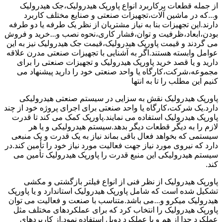
از جمله قطعات پرکاربرد انواع پاورپک هیدرولیک،جک هیدرولیک
و...که در ماشین آلات،تجهیزات صنعتی و صنایع مختلف کاربرد
دارند.این تجهیزات بنا به نیاز مشتریان از نظر یک طرفه یا دو طرفه
بودن،ابعاد،ظرفیت و توان،فشار کاری،نحوه نصب و...خرید و فروش
می گردند و قیمت پاورپک هیدرولیک،قیمت جک هیدرولیک نیز به این
عوامل وابسته هستند.اگر به آشنایی با تجهیزات صنعتی مدرن علاقه
دارید و یا قصد خرید پاورپک هیدرولیک و تجهیزات صنعتی را برای
مجموعه،شرکت،کارگاه یا واحد صنعتی خود را دارید پیشنهاد می
کنیم این مطلب را تا به انتها
پاورپک هیدرولیک نقش به سزایی در سیستم صنعتی هیدرولیکی
دارد.یک شرکت،کارگاه یا واحد صنعتی برای اجرای پروژه خود از چند
پاورپک هیدرولیک استفاده می نمایند.پاورپک کمک می کند تا قدرت
لازم را به دیگر قطعات دیگر بدهد.سیستم هیدرولیکی و یا هر
سیستمی که بخواهد فعال باقی بماند نیاز به یک قدرت و یک منبعی
دارد که نیروی مورد نیاز جهت فعالیت مورد نیاز خود را تأمین کند.در
سیستم هیدرولیکی این منبع قدرت را پاورپک هیدرولیک تأمین می
کند.
پاورپک هیدرولیک از نظر فنی از انواع فیلتر بازگشتی و مکشی
تشکیل شده است که شامل پاورپک هیدرولیک استاندارد و یا پاورپک
هیدرولیک میکرو و...می باشد.متناسب با صنعت و فعالیت می توان
پاورپک هیدرولیک را انتخاب کرد که برای عملکردهای مختلف مثل
عملکرد جدا از هم و یا عملکرد دوبل استفاده نمود.از کاربردهای