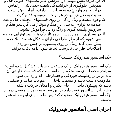
گردگیرها نقش مهمی در افزایش عمر پکینکهای گلویی جک و
همچنین جلوگیری از خراشیدگی شفت جک،ناشی از تماس
ذرات جامد وارد شده به سیلندر را دارند،بنابراین بهتر است
نسبت به تعویض آنها در هر نوبت سرویس،اقدام گردد.
وجود پلیسه و زنگ زدگی بر روی قسمتهای مختلف جک باعث
صدمه به لوازم آب بندی در هنگام مونتاژ می گردد.در هنگام
سرویس،پلیسه گیری و زنگ زدایی فراموش نشود.
در بسیاری از موارد پس ازدمونتاژ جک ها با پیستونهایی مواجه
می شویم که از نظر طراحی دارای مشکل هستند مثلا عدم
پیش بینی گاید رینگ بر روی پیستون،در چنین مواردی
اصلاحات طراحی نادرست لحاظ شود.ادامه نکات درآیند
جک آسانسور هیدرولیک چیست؟
جک آسانسور هیدرولیک از یک پیستون و سیلندر تشکیل شده است؛
سیلندر محفظه ای مستحکم و مقاوم است که قسمت خارجی آن
باید در برابر رطوبت،خوردگی و فشارهایی که وارد می شود
مقاومت داشت باشد و قسمت داخلی آن هم باید صاف و صیقلی
باشد که پیستون داخل آن جای بگیرد و امکان حرکت داشته
باشد.پادرا آسانسور قصد دارد در این مقاله به صورت مفصل درباره
جک آسانسور هیدرولیک صحبت کند،پس ما تا انتهای این مقاله همراه
باشید.
اجزای اصلی آسانسور هیدرولیک