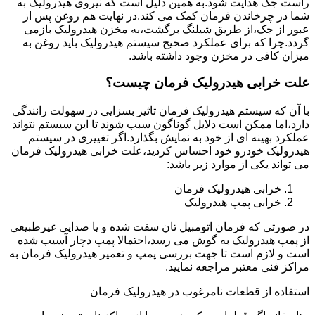
راست جک هدایت شود.به همین دلیل است که نیروی هیدرولیک به
شما در چرخاندن فرمان کمک می کند.در نهایت هم روغن پس از
عبور از جک،از طریق شیلنگ برگشت،به مخزن هیدرولیک بازمی
گردد.چرا که برای عملکرد صحیح سیستم هیدرولیک باید روغن به
میزان کافی در مخزن وجود داشته باشد.
علت خرابی هیدرولیک فرمان چیست؟
با آن که سیستم هیدرولیک فرمان تاثیر بسزایی در سهولت رانندگی
دارد،اما ممکن است دلایل گوناگون سبب شوند تا این سیستم نتواند
عملکرد بهینه ای از خود به نمایش بگذارد.اگر تغییری در سیستم
هیدرولیک خودرو خود احساس کردید،علت خرابی هیدرولیک فرمان
می تواند یکی از موارد زیر باشد:
خرابی هیدرولیک فرمان
خرابی پمپ هیدرولیک
در صورتی که فرمان اتومبیل تان سفت شده و یا صدایی غیرطبیعی
از پمپ هیدرولیک به گوش می رسد،احتمالا پمپ دچار آسیب شده
است و لازم است تا جهت بررسی پمپ و تعمیر هیدرولیک فرمان به
مراکز فنی معتبر مراجعه نمایید.
استفاده از قطعات نامرغوب در هیدرولیک فرمان