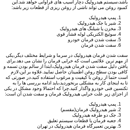
باشد،سیستم هیدرولیک دچار آسیب های فراوانی خواهد شد.این
کمبود روغن می تواند ناشی از روغن ریزی از قطعات زیر باشد:
پمپ هیدرولیک
شیر یا جک هیدرولیک
مخزن یا شیلنگ های هیدرولیک
سوئیچ الکتریکی لوله فشار قوی
سفت شدن فرمان خودرو
سفت شدن فرمان
سفت شدن فرمان هیدرولیک در سرما و شرایط مختلف دیگر،یکی
از مهم ترین علائمی است که خرابی فرمان را نشان می دهد.برای
یافتن دلیل سفت شدن فرمان هیدرولیک،ابتدا از سالم بودن تسمه و
کافی بودن سطح روغن اطمینان حاصل نمایید.علاوه بر این،لازم
است حتما از روغن با کیفیت و مرغوب استفاده کنید.در صورتی که
تا به اینجای کار به مشکلی برنخوردید،باید ادامه بررسی ها را به
تکنسین فنی خودرو واگذار کنید.چرا که احتمالا وجود مشکل در یکی
از اجزای زیر علت خرابی هیدرولیک فرمان و سفت شدن آن است:
پمپ هیدرولیک
شیر هیدرولیک فرمان(مقسم)
جک دو طرفه هیدرولیک
جعبه فرمان یا قطعات سیستم تعلیق
بهترین تعمیرگاه فرمان هیدرولیک در تهران