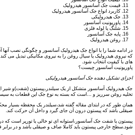
قیمت جک آسانسور هیدرولیک
کاربرد انواع جک آسانسور هیدرولیک
جک هیدرولیکی
پاوریونیت آسانسور
شلنگ یا لوله فلزی
پایه جک آسانسور
روغن هیدرولیک
در ادامه شما را با انواع جک هیدرولیک آسانسور و چگونگی نصب آنه
که نیروی هیدرولیک یا سیال روغن را به نیروی مکانیکی تبدیل می کند
های با کیفیت انتخاب شود.
پاوریونیت آسانسور چیست؟
اجزای تشکیل دهنده جک آسانسور هیدرولیکی
جک هیدرولیک آسانسور متشکل از یک سیلندر،پیستون (شفت)و شیر ای
تخلیه روغن سرریز و …است که بسته به نوع جک این قطعات به سیس
همان طور که در ابتدای مقاله گفته شد،سیلندر یک محفظه بسیار مح
صیقلی باشد که پیستون درون آن جای گیرد و داخل آن حرکت کند.
پیستون یا شفت جک آسانسور،استوانه ای تو خالی یا تورپر است که د
شود.سطح خارجی پیستون باید کاملا صاف و صیقلی باشد و در برابر ف