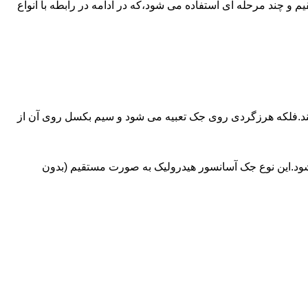
ای آسانسورهایی که ظرفیتشان بیش از 30 تن است از جک های غیرمستقیم و چند مرحله ای استفاده می شود،که در ادامه در رابطه با انواع
کند.فلکه هرزگردی روی جک تعبیه می شود و سیم بکسل روی آن از
شود.این نوع جک آسانسور هیدرولیک به صورت مستقیم (بدون