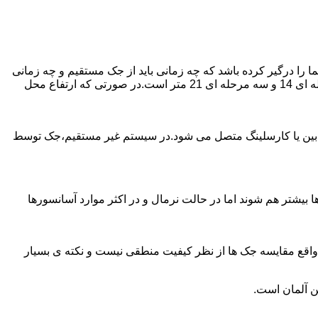
را درگیر کرده باشد که چه زمانی باید از جک مستقیم و چه زمانی
از جک غیرمستقیم استفاده کنیم؟ جک های مستقیم تا 21 متر را ساپورت می کنند و این مقدار در جک تلسکوپی تک مرحله ای 7 متر،دو مرحله ای 14 و سه مرحله ای 21 متر است.در صورتی که ارتفاع محل
ابین یا کارسلینگ متصل می شود.در سیستم غیر مستقیم،جک توسط
بیشتر هم شوند اما در حالت نرمال و در اکثر موارد آسانسورها
ر واقع مقایسه جک ها از نظر کیفیت منطقی نیست و نکته ی بسیار
ن آلمان است.