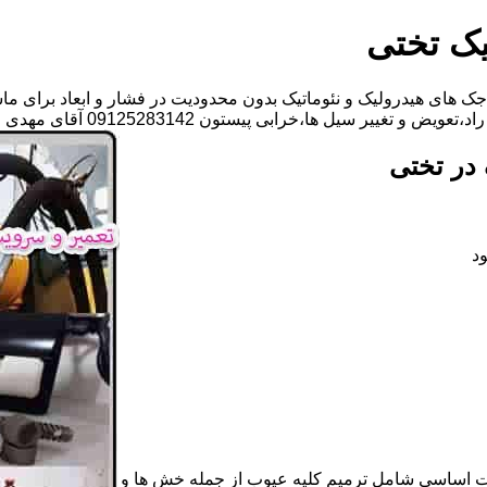
یک تختی
ک های هیدرولیک و نئوماتیک بدون محدودیت در فشار و ابعاد برای ما
یل ها،خرابی پیستون 09125283142 آقای مهدی ابراهیمی
در تختی
د
ات اساسی شامل ترمیم کلیه عیوب از جمله خش ها و