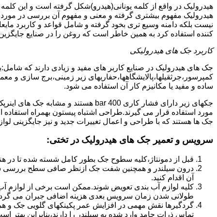
هیدرولیک در واقع از کلمه یونانی(هیدرو)شکل گرفته است و این کلمه
هیدرولیک مفهوم بیشتری گرفته و معنی و مفهوم آن بررسی در مورد 
نیست بلکه دامنه وسیع تری بخود گرفته و شامل قواعد و کاربرد مای
کننده استفاده کرد به همین خاطر است که روغن را در صنایع جایگزین
کاربرد جک های هیدرولیکی
جک های هیدرولیک در صنایع کاربر های مفید و زیادی دارند که شامل:
کمپرسور،جرثقیلها،پالایشگاهها،حفاریهای زیر زمینی،برج سازی و معمار
ساده و مفید یا مکانیزم کار آن استفاده می شود.
جکهای زیر دارای فشار کاری 400 bar هستند
مورد استفاده قرار می گیرند.طراحی اشتباه پیستون بهمراه استفاده ا
جک ها هستند که با طراحی و اعمال تغییرات جدید و نیز جایگزینی لواز
سرویس و تعمیر جک های هیدرولیک در تختی
:
قبل از دمونتاژ،کلیه سطوح جک بطور کامل شسته شده تا در هنگ
درون سیلندر و همچنین شفت جک ازنظر صافی سطح بررسی ش
آن اقدام کنید.
کلیه لوازم آب بندی تعویض شوند.ممکن است برخی از لوازم آب بن
طولانی شدن زمان سرویس بعدی هزینه اضافی جبران می گردد
گردگیرها نقش مهمی در افزایش عمر پکینکهای گلویی جک و ه
تماس ذرات جامد وارد شده به سیلندر را دارند،بنابراین بهتر ا