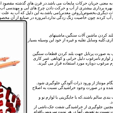
 به معنی جریان حرکات مایعات می باشد.در قرن های گذشته مقصود از ک
بهره برداری بیشتری از آب و حرکت دادن چرخ های آبی و مهندسی آب 
عات دیگری،بخصوص(روغن معدنی)می باشد،به این دلیل که آب به علت خا
 آب کردند چون خاصیت زنگ زدگی ندارد،امروزه در صنایع از آن مخصوصا
بلند کردن ماشین آلات سنگین،ماشینهای
ی،کلیه وسایل نقلیه و غیره از خود این وسیله بسیار
 و مشابه جک های اینرپک به صورت پرتابل جهت بلند کردن قطعات سنگین
ز لوازم نامرغوب دلیل خرابی و کوتاهی عمر کاری
م مرغوب دوباره مورد استفاده قرار می گیرند.
ام مونتاژ از ورود ذرات آلودگی جلوگیری شود.
ده و در صورت وجود خراشیدگی نسبت به اصلاح
دی سالم باشند،که با جایگزینی با لوازم نو و
.
مچنین جلوگیری از خراشیدگی شفت جک،ناشی از
ست نسبت به تعویض آنها در هر نوبت سرویس،اقدام