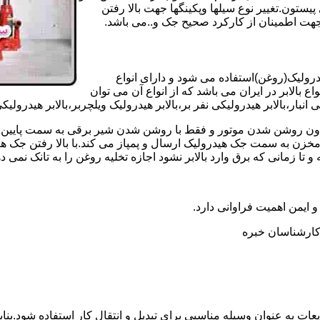
تون.تغییر نوع سیلها وپکینگها جهت بالا رفتن
هت اطمینان از کارکرد صحیح جک و..می باشد.
یدرولیک(روغن)استفاده می شود و دارای انواع
ع بالابر در ایران می باشد که از انواع آن می توان
 انبار،بالابر هیدرولیکی نفر بر،بالابر هیدرولیک ویلچربر،بالابر هیدرول
و بدون روشن شدن موتور و فقط با روشن شدن شیر برقی به سمت پایین 
ن به سمت جک هیدرولیک ارسال و پمپاز می کند.با بالا رفتن جک هیدو
 زمانی که برق وارد بالابر نشود اجازه تخلیه روغن را به تانک نمی ده
 و ایمن اهمیت فراوانی دارد.
ر کارشناسان خبره
عات به عنوان وسیله مناسبی برای تبدیل و انتقال کار استفاده شود.بناب